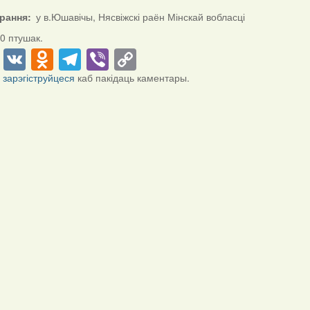
ірання
у в.Юшавічы, Нясвіжскі раён Мінскай вобласці
0 птушак.
cebook
Twitter
VK
Odnoklassniki
Telegram
Viber
Copy
Link
і
зарэгіструйцеся
каб пакідаць каментары.