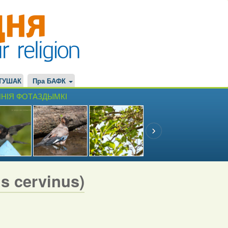
ТУШАК
Пра БАФК
НІЯ ФОТАЗДЫМКІ
 cervinus)