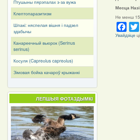
Птушыны пярэпалах з-за вужа
Месца Наз
Клептопаразитизм
Не менш 15
Fa
Шпакі: няспелая вішня і падзел
здабычы
Увайдзіце
ц
Канареечный вьюрок (Serinus
serinus)
Косуля (Capreоlus capreоlus)
Зімовая бойка качароў крыжанкі
ЛЕПШЫЯ ФОТАЗДЫМКІ