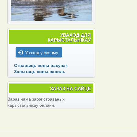
УВАХОД ДЛЯ
КАРЫСТАЛЬНІКАЎ
Уваход у сістэму
Стварыць новы рахунак
Запытаць новы пароль
ЗАРАЗ НА САЙЦЕ
Зараз няма зарэгістраваных
карыстальнікаў онлайн.