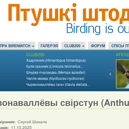
ПРА BIRDWATCH
ГАЛЕРЭЯ
CLUB200
ФОРУМ
СПІСЫ П
CLUB200
АПОШ
Хадулачнік (Himantopus himantopus)
Кулік-гразевік (Limicola falcinellus…
Шчурка-пчалаедка (Merops apiaster)
Чапля-кваква (Nycticorax nycticorax)
Чырвонаваллёвы гагач (Gavia stellata…
онаваллёвы свірстун (Anthus
зірання
Сяргей Шакала
ання
11.10.2025