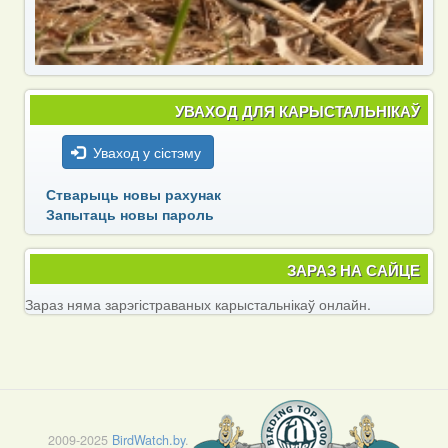
УВАХОД ДЛЯ КАРЫСТАЛЬНІКАЎ
Уваход у сістэму
Стварыць новы рахунак
Запытаць новы пароль
ЗАРАЗ НА САЙЦЕ
Зараз няма зарэгістраваных карыстальнікаў онлайн.
2009-2025
BirdWatch.by
.