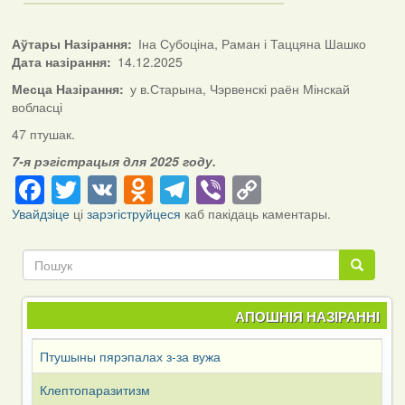
Аўтары Назірання
Іна Субоціна, Раман і Таццяна Шашко
Дата назірання
14.12.2025
Месца Назірання
у в.Старына, Чэрвенскі раён Мінскай
вобласці
47 птушак.
7-я рэгістрацыя для 2025 году.
Facebook
Twitter
VK
Odnoklassniki
Telegram
Viber
Copy
Link
Увайдзіце
ці
зарэгіструйцеся
каб пакідаць каментары.
Пошук
Пошук
АПОШНІЯ НАЗІРАННІ
Птушыны пярэпалах з-за вужа
Клептопаразитизм