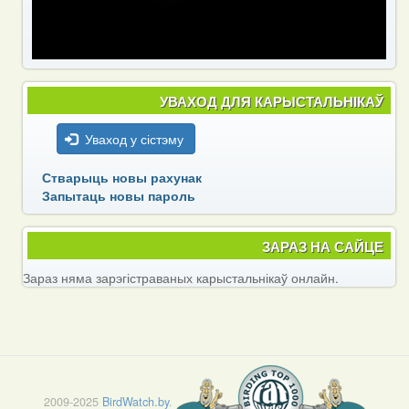
УВАХОД ДЛЯ КАРЫСТАЛЬНІКАЎ
Уваход у сістэму
Стварыць новы рахунак
Запытаць новы пароль
ЗАРАЗ НА САЙЦЕ
Зараз няма зарэгістраваных карыстальнікаў онлайн.
2009-2025
BirdWatch.by
.