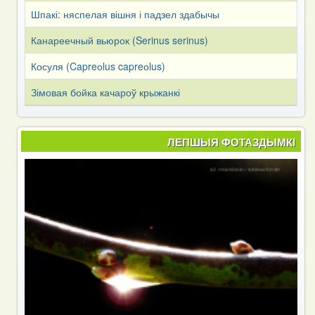
Шпакі: няспелая вішня і падзел здабычы
Канареечный вьюрок (Serinus serinus)
Косуля (Capreоlus capreоlus)
Зімовая бойка качароў крыжанкі
ЛЕПШЫЯ ФОТАЗДЫМКІ