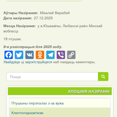
Аўтары Назірання
Мікалай Верабей
Дата назірання
27.12.2025
Месца Назірання
у в.Юшкавічы, Любанскі раён Мінскай
вобласці
18 птушак.
9-я рэгістрацыя для 2025 году.
Facebook
Twitter
VK
Odnoklassniki
Telegram
Viber
Copy
Link
Увайдзіце
ці
зарэгіструйцеся
каб пакідаць каментары.
Пошук
Пошук
АПОШНІЯ НАЗІРАННІ
Птушыны пярэпалах з-за вужа
Клептопаразитизм