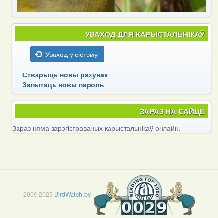
УВАХОД ДЛЯ КАРЫСТАЛЬНІКАЎ
Уваход у сістэму
Стварыць новы рахунак
Запытаць новы пароль
ЗАРАЗ НА САЙЦЕ
Зараз няма зарэгістраваных карыстальнікаў онлайн.
2009-2025
BirdWatch.by
.