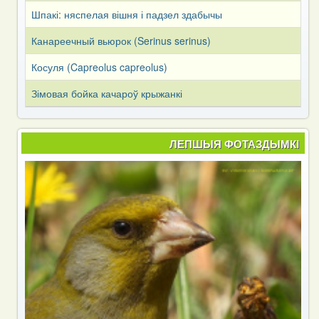
Шпакі: няспелая вішня і падзел здабычы
Канареечный вьюрок (Serinus serinus)
Косуля (Capreоlus capreоlus)
Зімовая бойка качароў крыжанкі
ЛЕПШЫЯ ФОТАЗДЫМКІ