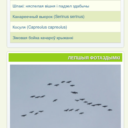
Шпакі: няспелая вішня і падзел здабычы
Канареечный вьюрок (Serinus serinus)
Косуля (Capreоlus capreоlus)
Зімовая бойка качароў крыжанкі
ЛЕПШЫЯ ФОТАЗДЫМКІ