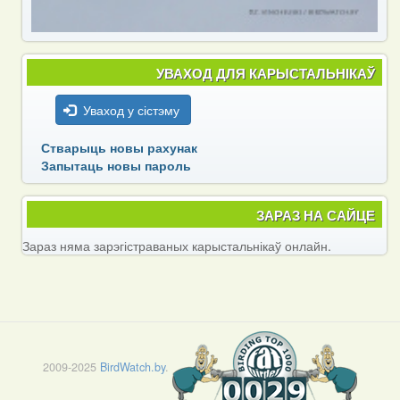
УВАХОД ДЛЯ КАРЫСТАЛЬНІКАЎ
Уваход у сістэму
Стварыць новы рахунак
Запытаць новы пароль
ЗАРАЗ НА САЙЦЕ
Зараз няма зарэгістраваных карыстальнікаў онлайн.
2009-2025
BirdWatch.by
.