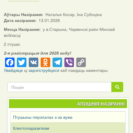
Аўтары Назірання
Наталья Косар, Іна Субоціна
Дата назірання
13.01.2026
Месца Назірання
у в.Старына, Чэрвенскі раён Мінскай
вобласці
2 птушкі.
2-я рэгістрацыя для 2026 году!
Facebook
Twitter
VK
Odnoklassniki
Telegram
Viber
Copy
Link
Увайдзіце
ці
зарэгіструйцеся
каб пакідаць каментары.
Пошук
Пошук
АПОШНІЯ НАЗІРАННІ
Птушыны пярэпалах з-за вужа
Клептопаразитизм