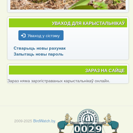
УВАХОД ДЛЯ КАРЫСТАЛЬНІКАЎ
Уваход у сістэму
Стварыць новы рахунак
Запытаць новы пароль
ЗАРАЗ НА САЙЦЕ
Зараз няма зарэгістраваных карыстальнікаў онлайн.
2009-2025
BirdWatch.by
.