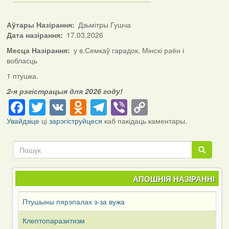
Аўтары Назірання
Дзьмітры Гушча
Дата назірання
17.03.2026
Месца Назірання
у в.Семкаў гарадок, Мінскі раён і
вобласць
1 птушка.
2-я рэгістрацыя для 2026 году!
Facebook
Twitter
VK
Odnoklassniki
Telegram
Viber
Copy
Link
Увайдзіце
ці
зарэгіструйцеся
каб пакідаць каментары.
Пошук
Пошук
АПОШНІЯ НАЗІРАННІ
Птушыны пярэпалах з-за вужа
Клептопаразитизм