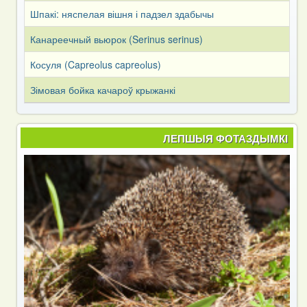
Шпакі: няспелая вішня і падзел здабычы
Канареечный вьюрок (Serinus serinus)
Косуля (Capreоlus capreоlus)
Зімовая бойка качароў крыжанкі
ЛЕПШЫЯ ФОТАЗДЫМКІ