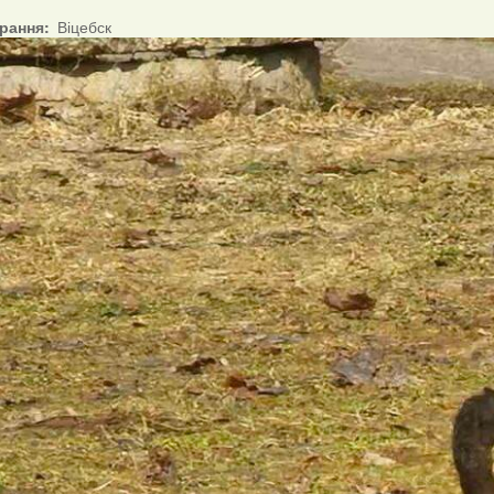
ірання
Віцебск