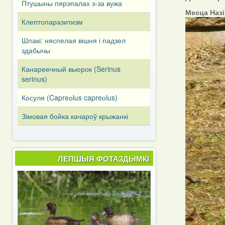
Птушыны пярэпалах з-за вужа
Месца Наз
Клептопаразитизм
Шпакі: няспелая вішня і падзел
здабычы
Канареечный вьюрок (Serinus
serinus)
Косуля (Capreоlus capreоlus)
Зімовая бойка качароў крыжанкі
ЛЕПШЫЯ ФОТАЗДЫМКІ