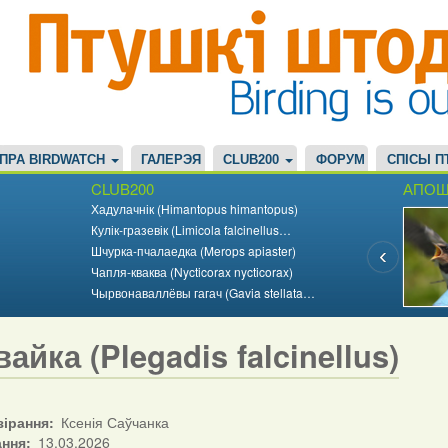
ПРА BIRDWATCH
ГАЛЕРЭЯ
CLUB200
ФОРУМ
СПІСЫ П
CLUB200
АПОШ
Хадулачнік (Himantopus himantopus)
Кулік-гразевік (Limicola falcinellus…
Шчурка-пчалаедка (Merops apiaster)
Чапля-кваква (Nycticorax nycticorax)
Чырвонаваллёвы гагач (Gavia stellata…
айка (Plegadis falcinellus)
зірання
Ксенія Саўчанка
ання
13.03.2026