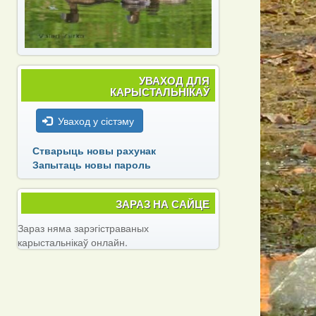
УВАХОД ДЛЯ
КАРЫСТАЛЬНІКАЎ
Уваход у сістэму
Стварыць новы рахунак
Запытаць новы пароль
ЗАРАЗ НА САЙЦЕ
Зараз няма зарэгістраваных
карыстальнікаў онлайн.