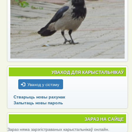
УВАХОД ДЛЯ КАРЫСТАЛЬНІКАЎ
Уваход у сістэму
Стварыць новы рахунак
Запытаць новы пароль
ЗАРАЗ НА САЙЦЕ
Зараз няма зарэгістраваных карыстальнікаў онлайн.