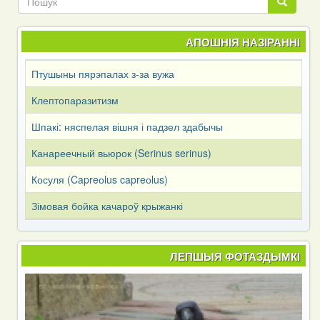
Пошук
АПОШНІЯ НАЗІРАННІ
Птушыны пярэпалах з-за вужа
Клептопаразитизм
Шпакі: няспелая вішня і падзел здабычы
Канареечный вьюрок (Serinus serinus)
Косуля (Capreоlus capreоlus)
Зімовая бойка качароў крыжанкі
ЛЕПШЫЯ ФОТАЗДЫМКІ