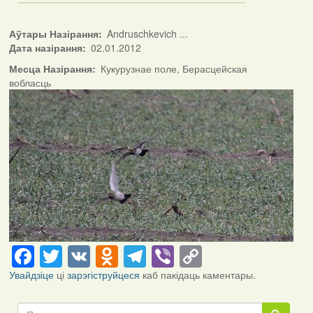
Аўтары Назірання
Andruschkevich ...
Дата назірання
02.01.2012
Месца Назірання
Кукурузнае поле, Берасцейская
вобласць
Facebook
Twitter
VK
Odnoklassniki
Telegram
Viber
Copy
Link
Увайдзіце
ці
зарэгіструйцеся
каб пакідаць каментары.
Пошук