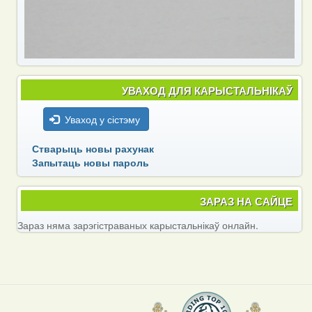
УВАХОД ДЛЯ КАРЫСТАЛЬНІКАЎ
Уваход у сістэму
Стварыць новы рахунак
Запытаць новы пароль
ЗАРАЗ НА САЙЦЕ
Зараз няма зарэгістраваных карыстальнікаў онлайн.