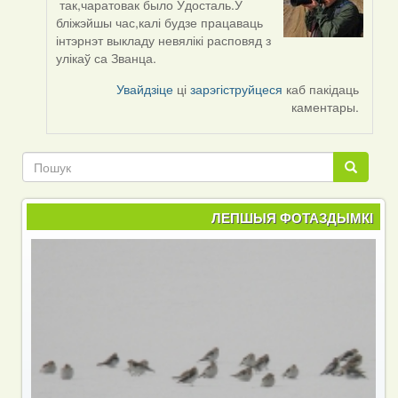
так,чаратовак было Ўдосталь.У
In
бліжэйшы час,калі будзе працаваць
reply
інтэрнэт выкладу невялікі расповяд з
to
улікаў са Званца.
by
Kiolk
Увайдзіце
ці
зарэгіструйцеся
каб пакідаць
каментары.
Пошук
Пошук
ЛЕПШЫЯ ФОТАЗДЫМКІ