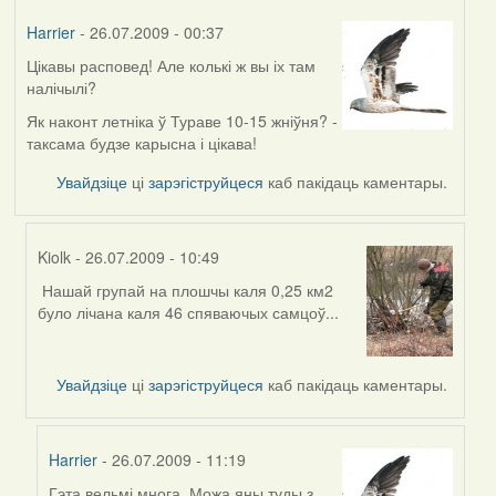
Harrier
- 26.07.2009 - 00:37
Цікавы расповед! Але колькі ж вы іх там
налічылі?
Як наконт летніка ў Тураве 10-15 жніўня? -
таксама будзе карысна і цікава!
Увайдзіце
ці
зарэгіструйцеся
каб пакідаць каментары.
Kiolk
- 26.07.2009 - 10:49
Нашай групай на плошчы каля 0,25 км2
In
було лічана каля 46 спяваючых самцоў...
reply
to
by
Увайдзіце
ці
зарэгіструйцеся
каб пакідаць каментары.
Harrier
Harrier
- 26.07.2009 - 11:19
Гэта вельмі многа. Можа яны туды з