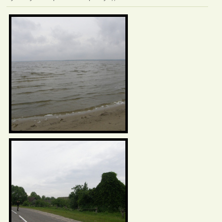
Фотаздымкі