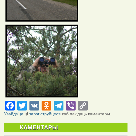
Facebook
Twitter
VK
Odnoklassniki
Telegram
Viber
Copy
Link
Увайдзіце
ці
зарэгіструйцеся
каб пакідаць каментары.
КАМЕНТАРЫ