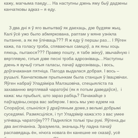
кажу, магчыма паеду… На наступны дзень яму быў дадзены
канчатковы адказ – я еду.
З два дні я ў яго выпытваў як даехаць, дзе будзям жыц.
Калі ўсё ужо было абмяркована, раптам у мяне узнікла
пытанне, а як яе ўлічваць??? Я ж еду ў першы раз… І Яўген
кажа, па голасу трэба, спяваючых самцоў, а як яны хоць
пяюць, пытаюся??? Правер пошту, я табе зкінуў, звычайную і
вяртлявую, гэтыя дзве песні трэба адрозніваць…Наступны
дзень я вучыў гэтыя галасы, пачаў адрозніваць, і вось,
доўгачаканая пятніца. Пагода выдалася добрая. І вось –
рушылі. Канчатковым прыпынкам была станцыя ў Івацэвічах.
Яўген набраў Уладзіміра Малэшэвіча, спецыяліста па
захаванню вяртлявай чаратоўкі (як я потым даведаўся), і
кажа: мы прыбылі, што зараз рабіць? Пачакайце з
паўгадзіны,скора вас забярэм. І вось мы ужо едзем на
Спораўскі, спыніліся ў драўляным доме,з вельмі добрымі
суседзямі. Размясціліся, і тут Уладзімір кажа:хто з вас умее
улічваць чаратоўку??? Падняліся толькі тры рукі. Яўгена,ды
два англічаніна. Зразумела, значыць.Ну ладна пачаў
распавядаць ён, нічога новага ён канешне не сказаў, усё