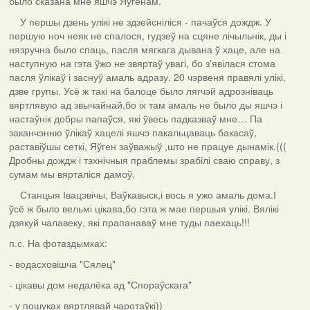
было сказана мне яшчэ Яўгенам.
У першы дзень улікі не здзейсніліся - пачаўся дождж. У
першую ноч неяк не спалося, гудзеў на сцяне лічыльнік, ды і
нязручна было спаць, пасля мягкага дывана ў хаце, але на
наступную на гэта ўжо не звяртаў увагі, бо з'явілася стома
пасля ўлікаў і заснуў амаль адразу. 20 чэрвеня правялі улікі,
дзве групы. Усё ж такі на балоце было лягчэй адрозніваць
вяртлявую ад звычайнай,бо іх там амаль не было ды яшчэ і
настаўнік добры папаўся, які ўвесь падказваў мне… Па
заканчэнню ўлікаў хацелі яшчэ пакальцаваць бакасаў,
раставіўшы сеткі, Яўген заўважыў ,што не працуе дынамік.(((
Дробны дождж і тэхнічныя праблемы зрабілі сваю справу, з
сумам мы вярталіся дамоў.
Станцыя Івацэвічы, Ваўкавыск,і вось я ужо амаль дома.І
ўсё ж было вельмі цікава,бо гэта ж мае першыя улікі. Вялікі
дзякуй чалавеку, які прапанаваў мне туды паехаць!!!
п.с. На фотаздымках:
- водасховішча "Сялец"
- цікавы дом недалёка ад "Спораўскага"
- у пошуках вяртлявай чаротаўкі))