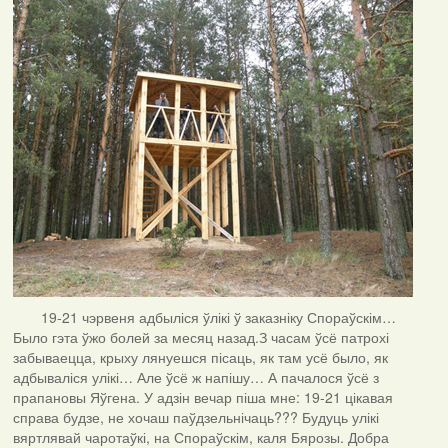
19-21 чэрвеня адбыліся ўлікі ў заказніку Спораўскім…
Было гэта ўжо болей за месяц назад.З часам ўсё патрохі
забываецца, крыху лянуешся пісаць, як там усё было, як
адбываліся улікі… Але ўсё ж напішу… А пачалося ўсё з
прапановы Яўгена. У адзін вечар піша мне: 19-21 цікавая
справа будзе, не хочаш паўдзельнічаць??? Будуць улікі
вяртлявай чаротаўкі, на Спораўскім, каля Бярозы. Добра