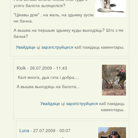
In
усяго балота зьляцеліся?
reply
to
"Цікавы дом" , на жаль, на здымку зусім
by
не бачна.
Kiolk
А вышка на першым здымку куды выходзіць? Што з яе
бачна?
Увайдзіце
ці
зарэгіструйцеся
каб пакідаць каментары.
Kiolk
- 26.07.2009 - 11:43
Калі многа, дык гэта і добра....
In
reply
А вышка выходзіць на балота...
to
by
Увайдзіце
ці
зарэгіструйцеся
каб пакідаць
Harrier
каментары.
Luna
- 27.07.2009 - 00:07