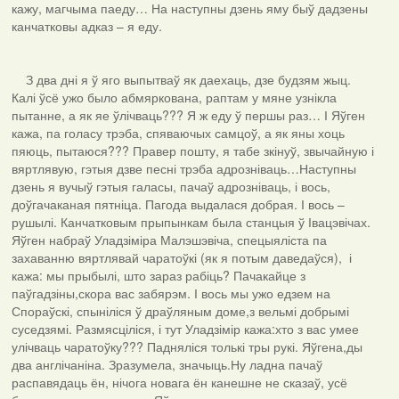
кажу, магчыма паеду… На наступны дзень яму быў дадзены
канчатковы адказ – я еду.
З два дні я ў яго выпытваў як даехаць, дзе будзям жыц.
Калі ўсё ужо было абмяркована, раптам у мяне узнікла
пытанне, а як яе ўлічваць??? Я ж еду ў першы раз… І Яўген
кажа, па голасу трэба, спяваючых самцоў, а як яны хоць
пяюць, пытаюся??? Правер пошту, я табе зкінуў, звычайную і
вяртлявую, гэтыя дзве песні трэба адрозніваць…Наступны
дзень я вучыў гэтыя галасы, пачаў адрозніваць, і вось,
доўгачаканая пятніца. Пагода выдалася добрая. І вось –
рушылі. Канчатковым прыпынкам была станцыя ў Івацэвічах.
Яўген набраў Уладзіміра Малэшэвіча, спецыяліста па
захаванню вяртлявай чаратоўкі (як я потым даведаўся), і
кажа: мы прыбылі, што зараз рабіць? Пачакайце з
паўгадзіны,скора вас забярэм. І вось мы ужо едзем на
Спораўскі, спыніліся ў драўляным доме,з вельмі добрымі
суседзямі. Размясціліся, і тут Уладзімір кажа:хто з вас умее
улічваць чаратоўку??? Падняліся толькі тры рукі. Яўгена,ды
два англічаніна. Зразумела, значыць.Ну ладна пачаў
распавядаць ён, нічога новага ён канешне не сказаў, усё