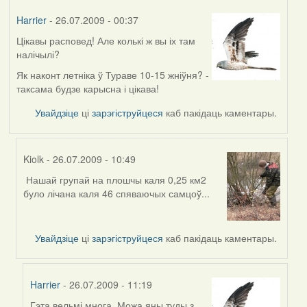
Harrier
- 26.07.2009 - 00:37
Цікавы расповед! Але колькі ж вы іх там
налічылі?
Як наконт летніка ў Тураве 10-15 жніўня? -
таксама будзе карысна і цікава!
Увайдзіце
ці
зарэгіструйцеся
каб пакідаць каментары.
Kiolk
- 26.07.2009 - 10:49
Нашай групай на плошчы каля 0,25 км2
In
було лічана каля 46 спяваючых самцоў...
reply
to
by
Увайдзіце
ці
зарэгіструйцеся
каб пакідаць каментары.
Harrier
Harrier
- 26.07.2009 - 11:19
Гэта вельмі многа. Можа яны туды з