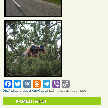
Facebook
Twitter
VK
Odnoklassniki
Telegram
Viber
Copy
Link
Увайдзіце
ці
зарэгіструйцеся
каб пакідаць каментары.
КАМЕНТАРЫ