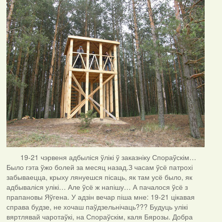
19-21 чэрвеня адбыліся ўлікі ў заказніку Спораўскім…
Было гэта ўжо болей за месяц назад.З часам ўсё патрохі
забываецца, крыху лянуешся пісаць, як там усё было, як
адбываліся улікі… Але ўсё ж напішу… А пачалося ўсё з
прапановы Яўгена. У адзін вечар піша мне: 19-21 цікавая
справа будзе, не хочаш паўдзельнічаць??? Будуць улікі
вяртлявай чаротаўкі, на Спораўскім, каля Бярозы. Добра