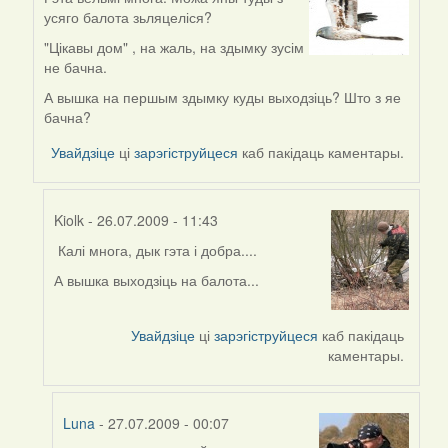
In
усяго балота зьляцеліся?
reply
to
"Цікавы дом" , на жаль, на здымку зусім
by
не бачна.
Kiolk
А вышка на першым здымку куды выходзіць? Што з яе
бачна?
Увайдзіце
ці
зарэгіструйцеся
каб пакідаць каментары.
Kiolk
- 26.07.2009 - 11:43
Калі многа, дык гэта і добра....
In
reply
А вышка выходзіць на балота...
to
by
Увайдзіце
ці
зарэгіструйцеся
каб пакідаць
Harrier
каментары.
Luna
- 27.07.2009 - 00:07