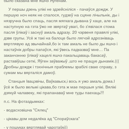
было сказана мне яшчэ Яўгенам.
У першы дзень улікі не здзейсніліся - пачаўся дождж. У
першую ноч неяк не спалося, гудзеў на сцяне лічыльнік, ды і
нязручна было спаць, пасля мягкага дывана ў хаце, але на
наступную на гэта ўжо не звяртаў увагі, бо з'явілася стома
пасля ўлікаў і заснуў амаль адразу. 20 чэрвеня правялі улікі,
дзве групы. Усё ж такі на балоце было лягчэй адрозніваць
вяртлявую ад звычайнай,бо іх там амаль не было ды яшчэ і
настаўнік добры папаўся, які ўвесь падказваў мне… Па
заканчэнню ўлікаў хацелі яшчэ пакальцаваць бакасаў,
раставіўшы сеткі, Яўген заўважыў ,што не працуе дынамік.(((
Дробны дождж і тэхнічныя праблемы зрабілі сваю справу, з
сумам мы вярталіся дамоў.
Станцыя Івацэвічы, Ваўкавыск,і вось я ужо амаль дома.І
ўсё ж было вельмі цікава,бо гэта ж мае першыя улікі. Вялікі
дзякуй чалавеку, які прапанаваў мне туды паехаць!!!
п.с. На фотаздымках:
- водасховішча "Сялец"
- цікавы дом недалёка ад "Спораўскага"
- у пошуках вяртлявай чаротаўкі))