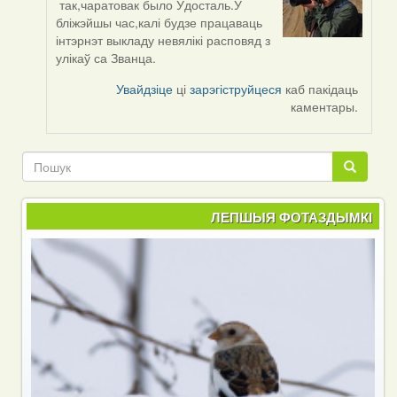
так,чаратовак было Ўдосталь.У
In
бліжэйшы час,калі будзе працаваць
reply
інтэрнэт выкладу невялікі расповяд з
to
улікаў са Званца.
by
Kiolk
Увайдзіце
ці
зарэгіструйцеся
каб пакідаць
каментары.
Пошук
Пошук
ЛЕПШЫЯ ФОТАЗДЫМКІ