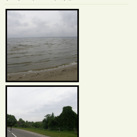
Фотаздымкі