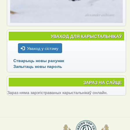
УВАХОД ДЛЯ КАРЫСТАЛЬНІКАЎ
Уваход у сістэму
Стварыць новы рахунак
Запытаць новы пароль
ЗАРАЗ НА САЙЦЕ
Зараз няма зарэгістраваных карыстальнікаў онлайн.