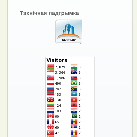
Тэхнічная падтрымка