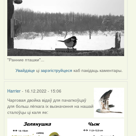
"Ранние пташки"...
Увайдзіце
ці
зарэгіструйцеся
каб пакідаць каментары.
Harrier
- 16.12.2022 - 15:06
Чарговая двойка відаў для пачаткоўцаў
для больш лёгкага іх вызначэння на нашай
сталоўцы ці каля яе: