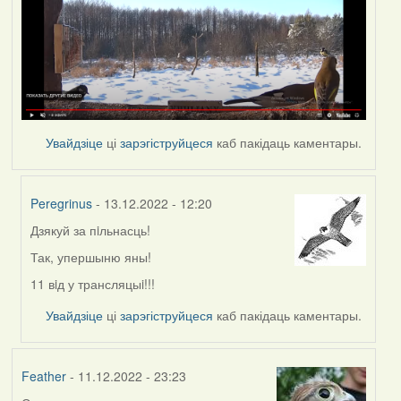
Увайдзіце
ці
зарэгіструйцеся
каб пакідаць каментары.
Peregrinus
- 13.12.2022 - 12:20
Дзякуй за пiльнасць!
In
reply
Так, упершыню яны!
to
11 вiд у трансляцыi!!!
by
nataly.d
Увайдзіце
ці
зарэгіструйцеся
каб пакідаць каментары.
Feather
- 11.12.2022 - 23:23