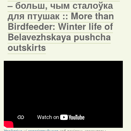
– больш, чым сталоўка
для птушак :: More than
Birdfeeder: Winter life of
Belavezhskaya pushcha
outskirts
Увайдзіце
ці
зарэгіструйцеся
каб пакідаць каментары.