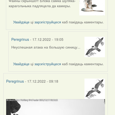
Файны скрыншот! Блізка самка шуляка-
In
карагольчыка падляцела да камеры.
reply
to
by
Увайдзіце
ці
зарэгіструйцеся
каб пакідаць каментары.
Peregrinus
Peregrinus
- 17.12.2022 - 19:05
Неуспешная атака на большую синицу...
In
reply
to
Увайдзіце
ці
зарэгіструйцеся
каб пакідаць каментары.
by
Harrier
Peregrinus
- 17.12.2022 - 09:18