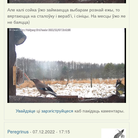
Але калі сойка ўжо займаецца выбарам рознай ежы, то
вяртаюцца на сталоўку і вераб'і, і сініцы. На месцы ўжо яе
не баяцца)
Увайдзіце
ці
зарэгіструйцеся
каб пакідаць каментары.
Peregrinus
- 07.12.2022 - 17:15