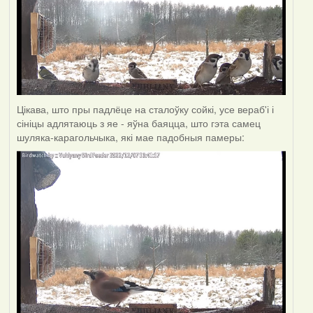
Цікава, што пры падлёце на сталоўку сойкі, усе вераб'і і
сініцы адлятаюць з яе - яўна баяцца, што гэта самец
шуляка-карагольчыка, які мае падобныя памеры: