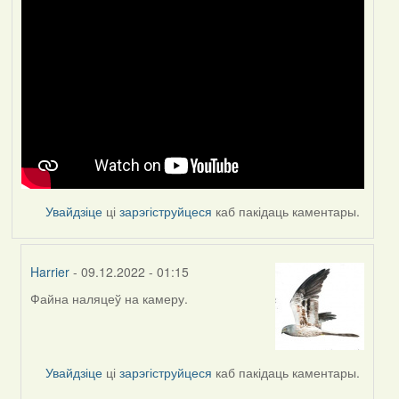
Увайдзіце
ці
зарэгіструйцеся
каб пакідаць каментары.
Harrier
- 09.12.2022 - 01:15
Файна наляцеў на камеру.
In
reply
to
by
Увайдзіце
ці
зарэгіструйцеся
каб пакідаць каментары.
Feather