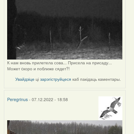
К нам вновь прилетела сова... Присела на присаду...
Может cкоро и поближе сядет?!
Увайдзіце
ці
зарэгіструйцеся
каб пакідаць каментары.
Peregrinus
- 07.12.2022 - 18:58