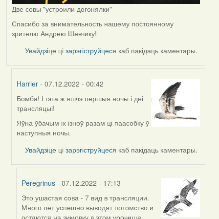
Две совы "устроили догонялки"
Спасибо за внимательность нашему постоянному
зрителю Андрею Шевчику!
Увайдзіце
ці
зарэгіструйцеся
каб пакідаць каментары.
Harrier
- 07.12.2022 - 00:42
Бомба! І гэта ж яшчэ першыя ночы і дні
In
трансляцыі!
reply
to
Яўна ўбачым іх ізноў разам ці паасобку ў
by
наступныя ночы.
Peregrinus
Увайдзіце
ці
зарэгіструйцеся
каб пакідаць каментары.
Peregrinus
- 07.12.2022 - 17:13
Это ушастая сова - 7 вид в трансляции.
In
Много лет успешно выводят потомство и
reply
остаются на зимовку в этом урочище.