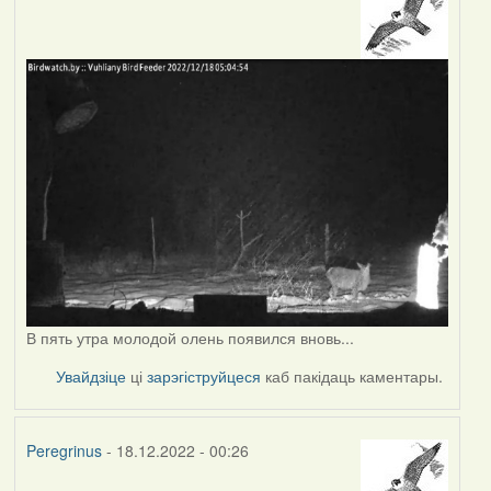
В пять утра молодой олень появился вновь...
Увайдзіце
ці
зарэгіструйцеся
каб пакідаць каментары.
Peregrinus
- 18.12.2022 - 00:26