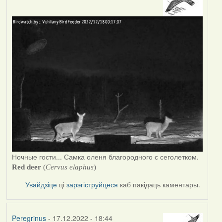
Ночные гости... Самка оленя благородного с сеголетком.
R
ed deer
(
Cervus elaphus
)
Увайдзіце
ці
зарэгіструйцеся
каб пакідаць каментары.
Peregrinus
- 17.12.2022 - 18:44