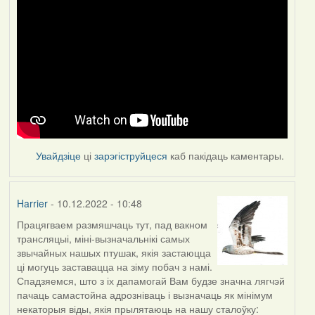
Увайдзіце
ці
зарэгіструйцеся
каб пакідаць каментары.
Harrier
- 10.12.2022 - 10:48
Працягваем размяшчаць тут, пад вакном
трансляцыі, міні-вызначальнікі самых
звычайных нашых птушак, якія застаюцца
ці могуць заставацца на зіму побач з намі.
Спадзяемся, што з іх дапамогай Вам будзе значна лягчэй
пачаць самастойна адрозніваць і вызначаць як мінімум
некаторыя віды, якія прылятаюць на нашу сталоўку: