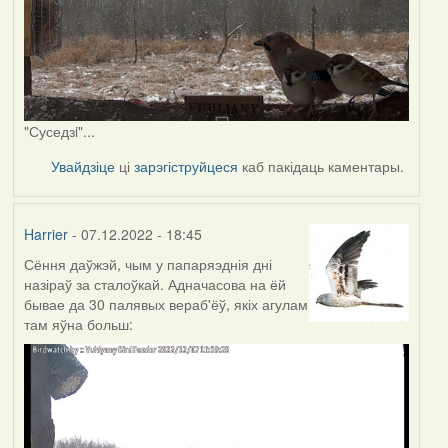
"Суседзi"...
Увайдзіце
ці
зарэгіструйцеся
каб пакідаць каментары.
Harrier
- 07.12.2022 - 18:45
Сёння даўжэй, чым у папаряэднія дні
назіраў за сталоўкай. Адначасова на ёй
бывае да 30 палявых вераб'ёў, якіх агулам
там яўна больш: