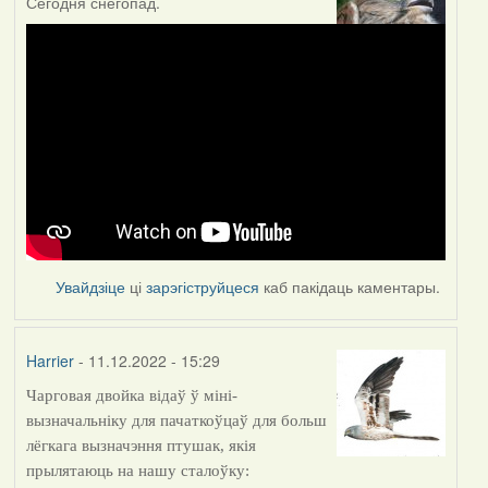
Сегодня снегопад.
Увайдзіце
ці
зарэгіструйцеся
каб пакідаць каментары.
Harrier
- 11.12.2022 - 15:29
Чарговая двойка відаў ў міні-
вызначальніку для пачаткоўцаў для больш
лёгкага вызначэння птушак, якія
прылятаюць на нашу сталоўку: