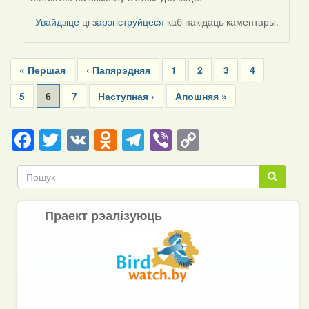
to
by
Увайдзіце
ці
зарэгіструйцеся
каб пакідаць каментары.
Harrier
Pagination
First
« Першая
Previous
‹ Папярэдняя
Page
1
Page
2
Page
3
Page
4
page
page
Page
5
Current
6
Page
7
Next
Наступная ›
Last
Апошняя »
page
page
page
Facebook
Twitter
VK
Odnoklassniki
Telegram
Viber
Copy
Link
Пошук
Пошук
Праект рэалізуюць