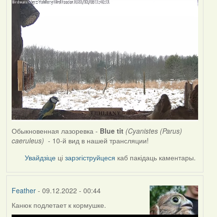
Обыкновенная лазоревка -
Blue tit
(Cyanistes (Parus)
caeruleus)
- 10-й вид в нашей трансляции!
Увайдзіце
ці
зарэгіструйцеся
каб пакідаць каментары.
Feather
- 09.12.2022 - 00:44
Канюк подлетает к кормушке.