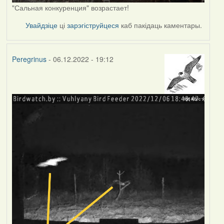
"Сальная конкуренция" возрастает!
Увайдзіце
ці
зарэгіструйцеся
каб пакідаць каментары.
Peregrinus
- 06.12.2022 - 19:12