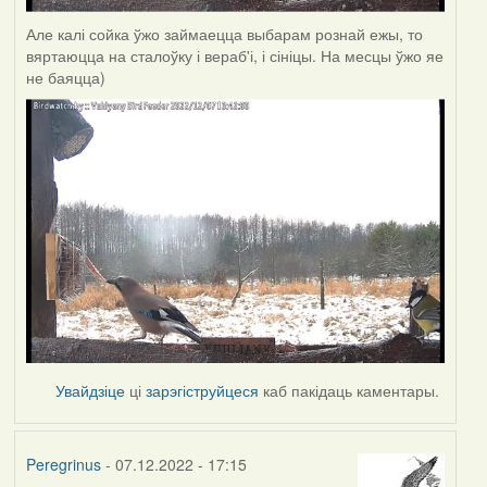
Але калі сойка ўжо займаецца выбарам рознай ежы, то
вяртаюцца на сталоўку і вераб'і, і сініцы. На месцы ўжо яе
не баяцца)
Увайдзіце
ці
зарэгіструйцеся
каб пакідаць каментары.
Peregrinus
- 07.12.2022 - 17:15