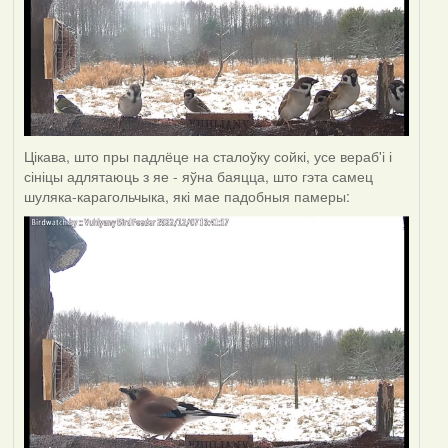
Цікава, што пры падлёце на сталоўку сойкі, усе вераб'і і
сініцы адлятаюць з яе - яўна баяцца, што гэта самец
шуляка-карагольчыка, які мае падобныя памеры: