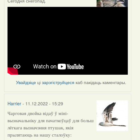
Сегодня снегопад.
Увайдзіце
ці
зарэгіструйцеся
каб пакідаць каментары.
Harrier
- 11.12.2022 - 15:29
Чарговая двойка відаў ў міні-
вызначальніку для пачаткоўцаў для больш
лёгкага вызначэння птушак, якія
прылятаюць на нашу сталоўку: