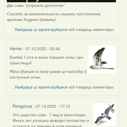
Две совы "устроили догонялки"
Спасибо за внимательность нашему постоянному
зрителю Андрею Шевчику!
Увайдзіце
ці
зарэгіструйцеся
каб пакідаць каментары.
Harrier
- 07.12.2022 - 00:42
Бомба! І гэта ж яшчэ першыя ночы і дні
In
трансляцыі!
reply
to
Яўна ўбачым іх ізноў разам ці паасобку ў
by
наступныя ночы.
Peregrinus
Увайдзіце
ці
зарэгіструйцеся
каб пакідаць каментары.
Peregrinus
- 07.12.2022 - 17:13
Это ушастая сова - 7 вид в трансляции.
In
Много лет успешно выводят потомство и
reply
остаются на зимовку в этом урочище.