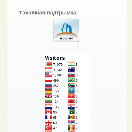
Тэхнічная падтрымка