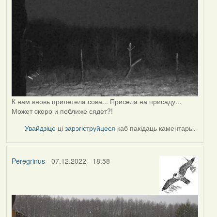
К нам вновь прилетела сова... Присела на присаду...
Может cкоро и поближе сядет?!
Увайдзіце
ці
зарэгіструйцеся
каб пакідаць каментары.
Peregrinus
- 07.12.2022 - 18:58