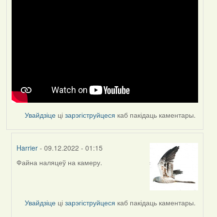
Увайдзіце
ці
зарэгіструйцеся
каб пакідаць каментары.
Harrier
- 09.12.2022 - 01:15
Файна наляцеў на камеру.
In
reply
to
by
Увайдзіце
ці
зарэгіструйцеся
каб пакідаць каментары.
Feather