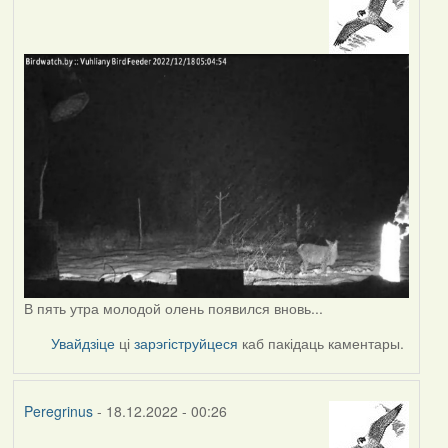
В пять утра молодой олень появился вновь...
Увайдзіце
ці
зарэгіструйцеся
каб пакідаць каментары.
Peregrinus
- 18.12.2022 - 00:26