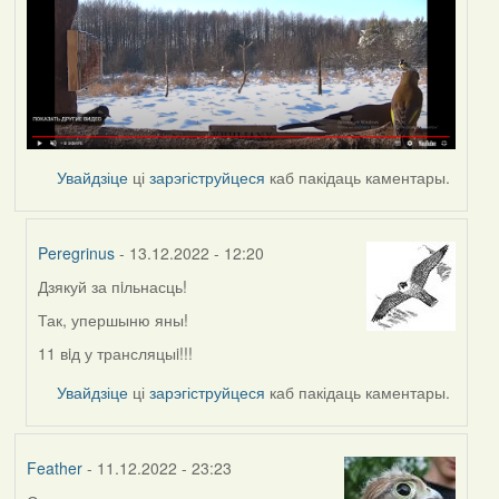
Увайдзіце
ці
зарэгіструйцеся
каб пакідаць каментары.
Peregrinus
- 13.12.2022 - 12:20
Дзякуй за пiльнасць!
In
reply
Так, упершыню яны!
to
11 вiд у трансляцыi!!!
by
nataly.d
Увайдзіце
ці
зарэгіструйцеся
каб пакідаць каментары.
Feather
- 11.12.2022 - 23:23