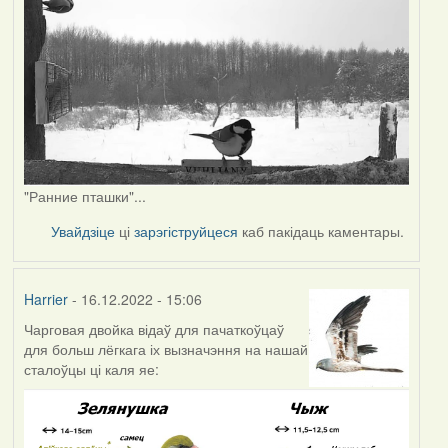
"Ранние пташки"...
Увайдзіце
ці
зарэгіструйцеся
каб пакідаць каментары.
Harrier
- 16.12.2022 - 15:06
Чарговая двойка відаў для пачаткоўцаў
для больш лёгкага іх вызначэння на нашай
сталоўцы ці каля яе: