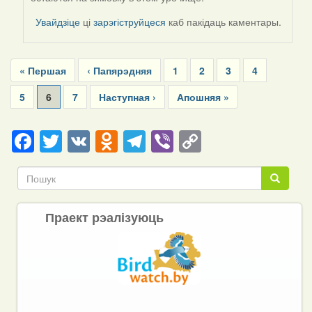
to
by
Увайдзіце
ці
зарэгіструйцеся
каб пакідаць каментары.
Harrier
Pagination
First
« Першая
Previous
‹ Папярэдняя
Page
1
Page
2
Page
3
Page
4
page
page
Page
5
Current
6
Page
7
Next
Наступная ›
Last
Апошняя »
page
page
page
Facebook
Twitter
VK
Odnoklassniki
Telegram
Viber
Copy
Link
Пошук
Пошук
Праект рэалізуюць