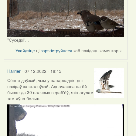
"Суседзi"...
Увайдзіце
ці
зарэгіструйцеся
каб пакідаць каментары.
Harrier
- 07.12.2022 - 18:45
Сёння даўжэй, чым у папаряэднія дні
назіраў за сталоўкай. Адначасова на ёй
бывае да 30 палявых вераб'ёў, якіх агулам
там яўна больш: