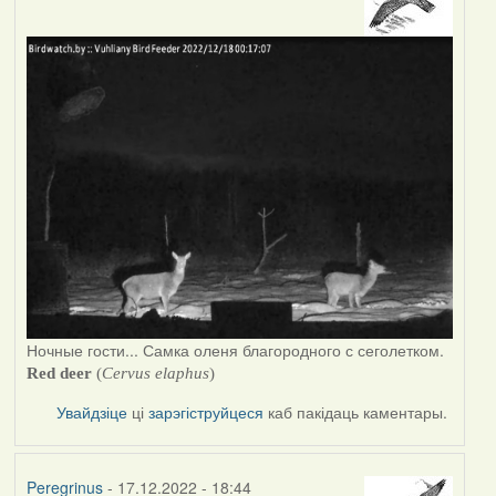
Ночные гости... Самка оленя благородного с сеголетком.
R
ed deer
(
Cervus elaphus
)
Увайдзіце
ці
зарэгіструйцеся
каб пакідаць каментары.
Peregrinus
- 17.12.2022 - 18:44