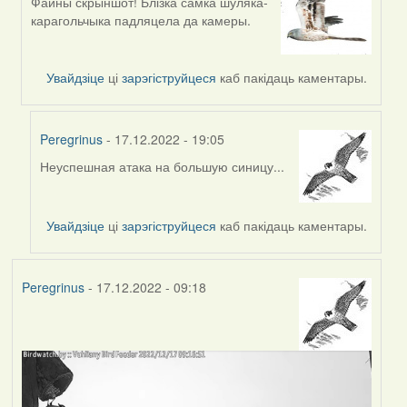
Файны скрыншот! Блізка самка шуляка-
In
карагольчыка падляцела да камеры.
reply
to
by
Увайдзіце
ці
зарэгіструйцеся
каб пакідаць каментары.
Peregrinus
Peregrinus
- 17.12.2022 - 19:05
Неуспешная атака на большую синицу...
In
reply
to
Увайдзіце
ці
зарэгіструйцеся
каб пакідаць каментары.
by
Harrier
Peregrinus
- 17.12.2022 - 09:18