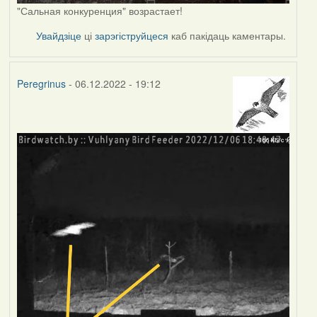
"Сальная конкуренция" возрастает!
Увайдзіце
ці
зарэгіструйцеся
каб пакідаць каментары.
Peregrinus
- 06.12.2022 - 19:12