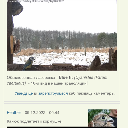
Обыкновенная лазоревка -
Blue tit
(Cyanistes (Parus)
caeruleus)
- 10-й вид в нашей трансляции!
Увайдзіце
ці
зарэгіструйцеся
каб пакідаць каментары.
Feather
- 09.12.2022 - 00:44
Канюк подлетает к кормушке.