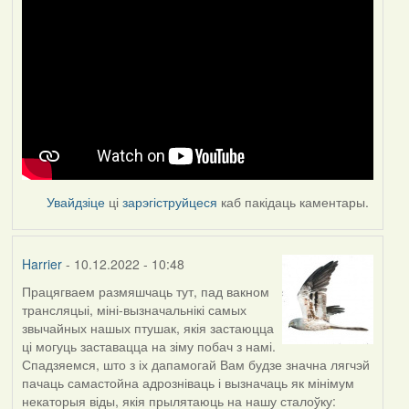
Увайдзіце
ці
зарэгіструйцеся
каб пакідаць каментары.
Harrier
- 10.12.2022 - 10:48
Працягваем размяшчаць тут, пад вакном
трансляцыі, міні-вызначальнікі самых
звычайных нашых птушак, якія застаюцца
ці могуць заставацца на зіму побач з намі.
Спадзяемся, што з іх дапамогай Вам будзе значна лягчэй
пачаць самастойна адрозніваць і вызначаць як мінімум
некаторыя віды, якія прылятаюць на нашу сталоўку: