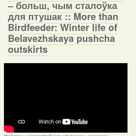
– больш, чым сталоўка
для птушак :: More than
Birdfeeder: Winter life of
Belavezhskaya pushcha
outskirts
Увайдзіце
ці
зарэгіструйцеся
каб пакідаць каментары.