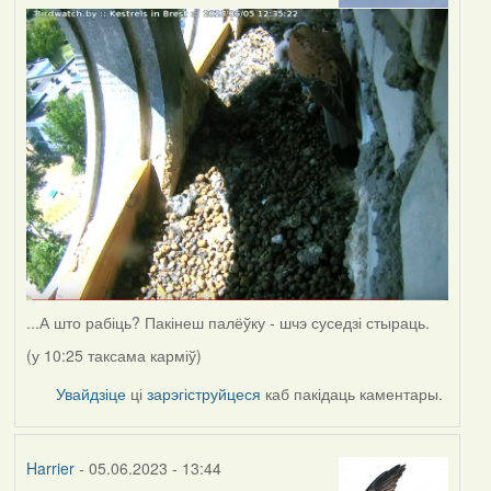
...А што рабіць? Пакінеш палёўку - шчэ суседзі стыраць.
(у 10:25 таксама карміў)
Увайдзіце
ці
зарэгіструйцеся
каб пакідаць каментары.
Harrier
- 05.06.2023 - 13:44