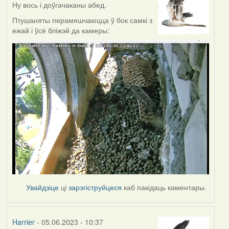
Ну вось і доўгачаканы абед.
Птушаняты перамяшчаюцца ў бок самкі з
ежай і ўсё бліжэй да камеры:
Увайдзіце
ці
зарэгіструйцеся
каб пакідаць каментары.
Harrier
- 05.06.2023 - 10:37