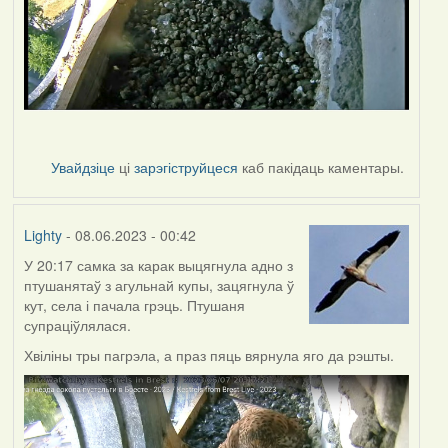
Увайдзіце
ці
зарэгіструйцеся
каб пакідаць каментары.
Lighty
- 08.06.2023 - 00:42
У 20:17 самка за карак выцягнула адно з
птушанятаў з агульнай купы, зацягнула ў
кут, села і пачала грэць. Птушаня
супраціўлялася.
Хвіліны тры пагрэла, а праз пяць вярнула яго да рэшты.