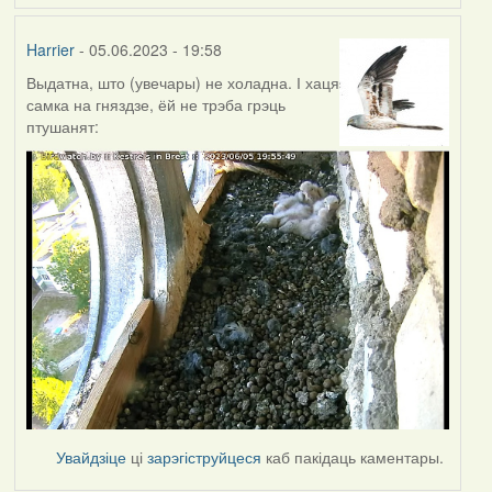
Harrier
- 05.06.2023 - 19:58
Выдатна, што (увечары) не холадна. І хаця
самка на гняздзе, ёй не трэба грэць
птушанят:
Увайдзіце
ці
зарэгіструйцеся
каб пакідаць каментары.