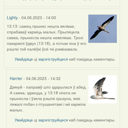
Lighty
- 04.06.2023 - 14:00
13:13: самец прынес нешта вялікае,
спрабаваў карміць малых. Прыляцела
самка, прынесла нешта невялікае. Трохі
пакармілі ўдвух (13:18), а потым яна ў яго
рэшткі той палёўкі ўсё-ткі рэквізавала.
Увайдзіце
ці
зарэгіструйцеся
каб пакідаць каментары.
Harrier
- 04.06.2023 - 14:32
Дзякуй - паправіў што здарылася ў абед.
In
А самка, здаецца, у 13:18 нічога не
reply
прынесла і ўзяла рэшткі грызуна, якія
to
ляжалі побач з птушанятамі і міі карміла
by
малых.
Lighty
Увайдзіце
ці
зарэгіструйцеся
каб пакідаць каментары.