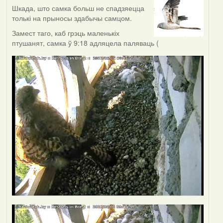
Шкада, што самка больш не спадзяецца
толькі на прыносы здабычы самцом.
Замест таго, каб грэць маленькіх
птушанят, самка ў 9:18 адляцела паляваць (