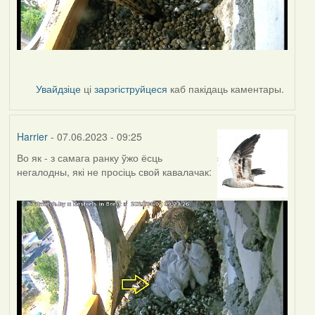
Увайдзіце
ці
зарэгіструйцеся
каб пакідаць каментары.
Harrier
- 07.06.2023 - 09:25
Во як - з самага ранку ўжо ёсць
негалодны, які не просіць свой кавалачак: