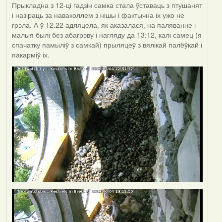
Прыкладна з 12-ці гадзін самка стала ўставаць з птушанят
і назіраць за наваколлем з нішы і фактычна іх ужо не
грэла. А ў 12.22 адляцела, як аказалася, на паляванне і
малыя былі без абагрэву і нагляду да 13:12, калі самец (я
спачатку памыліў з самкай) прыляцеў з вялікай палёўкай і
пакарміў іх.