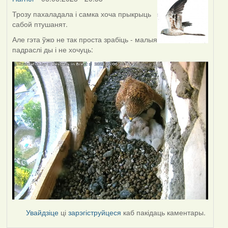
Трозу пахаладала і самка хоча прыкрыць
сабой птушанят.
Але гэта ўжо не так проста зрабіць - малыя
падраслі ды і не хочуць:
Увайдзіце
ці
зарэгіструйцеся
каб пакідаць каментары.