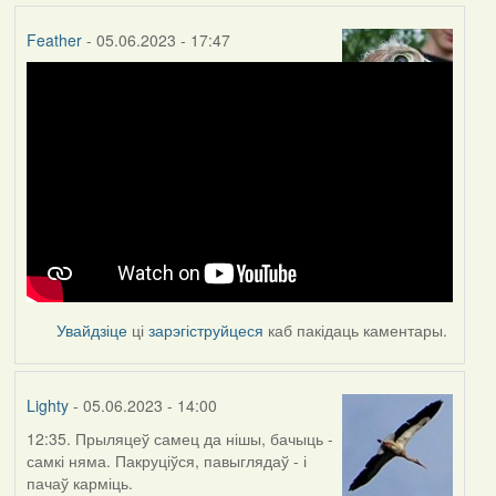
Feather
- 05.06.2023 - 17:47
Увайдзіце
ці
зарэгіструйцеся
каб пакідаць каментары.
Lighty
- 05.06.2023 - 14:00
12:35. Прыляцеў самец да нішы, бачыць -
самкі няма. Пакруціўся, павыглядаў - і
пачаў карміць.