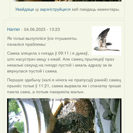
Увайдзіце
ці
зарэгіструйцеся
каб пакідаць каментары.
Harrier
- 04.06.2023 - 13:23
Як толькі вылупіліся ўсе птушаняты,
пачаліся праблемы:
Самка зляцела з гнязда ў 09:11 і я думаў,
што насустрач амцу з ежай. Але самец прыляцеў праз
некалькі секунд на гняздо пустой і амаль адразу за ім
вярнулася пустой і самка.
Першую здабычу (калі я нічога не прапусціў раней) самец
прынёс толькі ў 11:21, самка вырвала яе і спачатку трошкі
паела сама, а потым пакарміла малых.