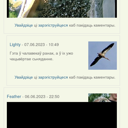
Увайдзіце
ці
зарэгіструйцеся
каб пакідаць каментары.
Lighty
- 07.06.2023 - 10:49
Гэта ў чалавекаў ранак, а ў іх ужо
In
чацьвёртае сьняданне.
reply
to
by
Увайдзіце
ці
зарэгіструйцеся
каб пакідаць каментары.
Harrier
Feather
- 06.06.2023 - 22:50