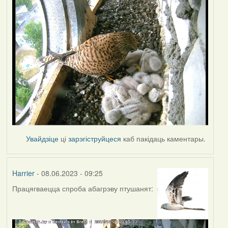
Увайдзіце
ці
зарэгіструйцеся
каб пакідаць каментары.
Harrier
- 08.06.2023 - 09:25
Працягваецца спроба абагрэву птушанят: