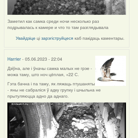
Заметил как самка среди ночи несколько раз
подрывалась к камере и что то там разглядывала
Увайдзіце
ці
зарэгіструйцеся
каб пакідаць каментары.
Harrier
- 05.06.2023 - 22:04
Дзіўна, але і ўначы самка малых не грэе -
можа таму, што ноч цёплая, +22 С.
Гэта бачна і па таму, як ляжаць птушаняты
- яны не сабраліся ў адку групку і шчыльна не
прытуляюцца адно да аднаго.