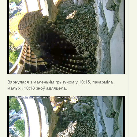
Вярнулася з маленькім грызуном у 10:15, пакарміла
малых і 10:18 зноў адляцела.