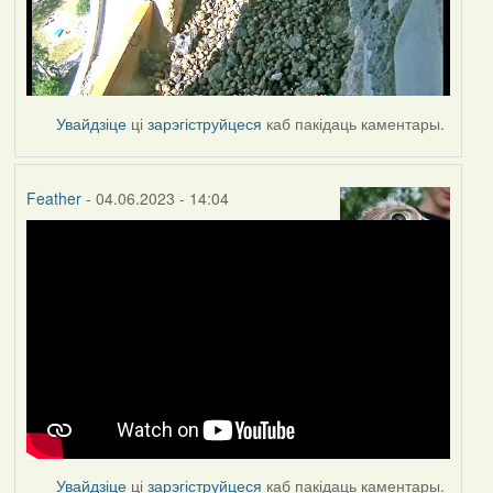
Увайдзіце
ці
зарэгіструйцеся
каб пакідаць каментары.
Feather
- 04.06.2023 - 14:04
Увайдзіце
ці
зарэгіструйцеся
каб пакідаць каментары.