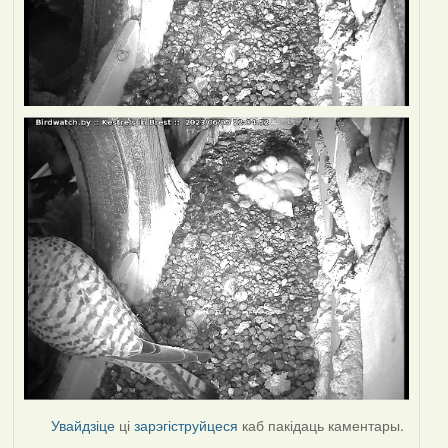
Увайдзіце
ці
зарэгіструйцеся
каб пакідаць каментары.