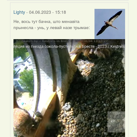
Lighty
- 04.06.2023 - 15:18
Не, вось тут бачна, што менавіта
In
прынесла - унь, у левай назе трымае:
reply
to
by
Harrier