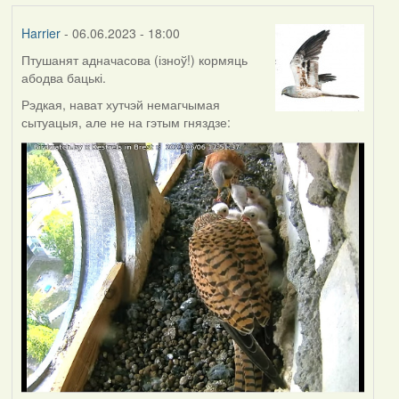
Harrier
- 06.06.2023 - 18:00
Птушанят адначасова (ізноў!) кормяць
абодва бацькі.
Рэдкая, нават хутчэй немагчымая
сытуацыя, але не на гэтым гняздзе: