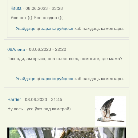
Ksuta
- 08.06.2023 - 23:28
Уже нет ((( Уже поздно (((
In
reply
Увайдзіце
ці
зарэгіструйцеся
каб пакідаць каментары.
to
by
09Алена
09Алена
- 08.06.2023 - 22:20
Господи, ам крыса, она съест всех, помогите, где мама?
Увайдзіце
ці
зарэгіструйцеся
каб пакідаць каментары.
Harrier
- 08.06.2023 - 21:45
Ну вось - усе ўжо пад камерай)