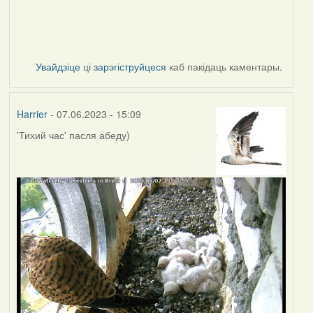
Увайдзіце
ці
зарэгіструйцеся
каб пакідаць каментары.
Harrier
- 07.06.2023 - 15:09
'Тихий час' пасля абеду)