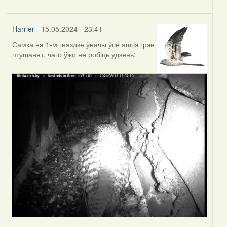
Harrier
- 15.05.2024 - 23:41
Самка на 1-м гняздзе ўначы ўсё яшчэ грэе
птушанят, чаго ўжо не робіць удзень: