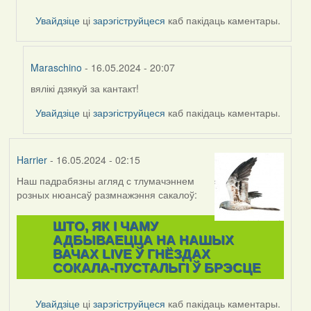
Maraschino
Увайдзіце
ці
зарэгіструйцеся
каб пакідаць каментары.
Maraschino
- 16.05.2024 - 20:07
вялікі дзякуй за кантакт!
In
reply
Увайдзіце
ці
зарэгіструйцеся
каб пакідаць каментары.
to
by
Harrier
Harrier
- 16.05.2024 - 02:15
Наш падрабязны агляд с тлумачэннем
розных нюансаў размнажэння сакалоў:
ШТО, ЯК І ЧАМУ
АДБЫВАЕЦЦА НА НАШЫХ
ВАЧАХ LIVE Ў ГНЁЗДАХ
СОКАЛА-ПУСТАЛЬГІ Ў БРЭСЦЕ
Увайдзіце
ці
зарэгіструйцеся
каб пакідаць каментары.