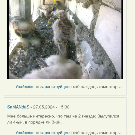
Увайдзіце
ці
зарэгіструйцеся
каб пакідаць каментары.
SaMANdaS
- 27.05.2024 - 15:36
Мне больше интересно, что там на 2 гнезде: Вылупился
ли 4-ый, в порядке ли 3-ий.
Увайдзіце
ці
зарэгіструйцеся
каб пакідаць каментары.