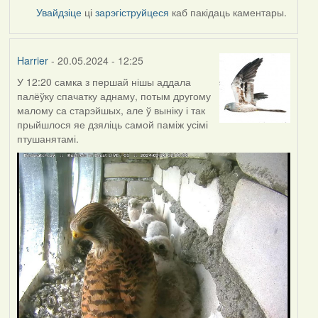
Увайдзіце
ці
зарэгіструйцеся
каб пакідаць каментары.
Harrier
- 20.05.2024 - 12:25
У 12:20 самка з першай нішы аддала
палёўку спачатку аднаму, потым другому
малому са старэйшых, але ў выніку і так
прыйшлося яе дзяліць самой паміж усімі
птушанятамі.