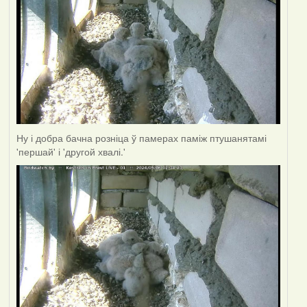
Ну і добра бачна розніца ў памерах паміж птушанятамі
'першай' і 'другой хвалі.'