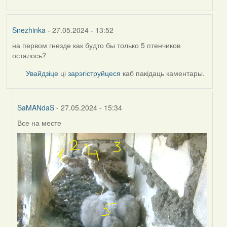
Snezhinka
- 27.05.2024 - 13:52
на первом гнезде как будто бы только 5 птенчиков
осталось?
Увайдзіце
ці
зарэгіструйцеся
каб пакідаць каментары.
SaMANdaS
- 27.05.2024 - 15:34
Все на месте
In
reply
to
by
Snezhinka