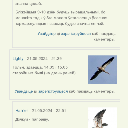
Burry
значна цяжэй.
Бліжэйшыя 9-10 дзён будуць вырашальнымі, бо
менавіта тады ў 3га малога ўсталюецца ўласная
тэрмарэгуляцыя і выжыць будзе значна лягчэй.
Увайдзіце
ці
зарэгіструйцеся
каб пакідаць
каментары.
Lighty
- 21.05.2024 - 21:39
Толькі, здаецца, 14.05 і 15.05
In
старэйшыя былі (на дзень раней).
reply
to
by
Увайдзіце
ці
зарэгіструйцеся
каб пакідаць каментары.
Harrier
Harrier
- 21.05.2024 - 22:51
Дзякуй - паправіў.
In
reply