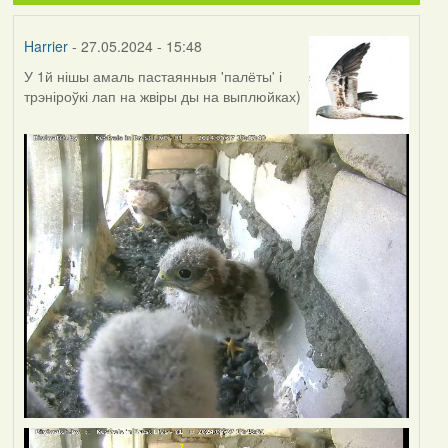
Harrier
- 27.05.2024 - 15:48
У 1й нішы амаль пастаянныя 'палёты' і
трэніроўкі лап на жвіры ды на выплюйках)