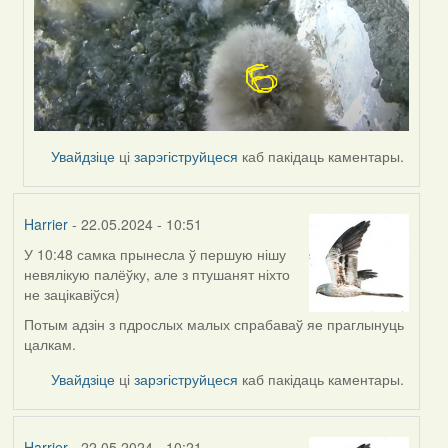
Увайдзіце
ці
зарэгіструйцеся
каб пакідаць каментары.
Harrier
- 22.05.2024 - 10:51
У 10:48 самка прынесла ў першую нішу
невялікую палёўку, але з птушанят ніхто
не зацікавіўся)
Потым адзін з пдрослых малых спрабаваў яе праглынуць
цалкам.
Увайдзіце
ці
зарэгіструйцеся
каб пакідаць каментары.
Harrier
- 22.05.2024 - 10:21