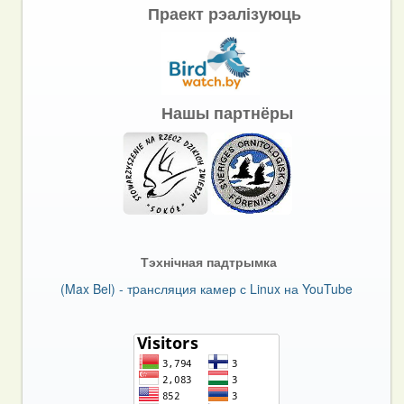
Праект рэалізуюць
Нашы партнёры
Тэхнічная падтрымка
(Max Bel) - тpансляция камер с Linux на YouTube