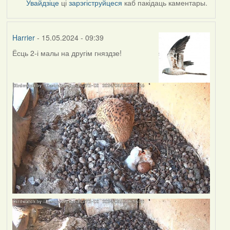
Увайдзіце
ці
зарэгіструйцеся
каб пакідаць каментары.
Harrier
- 15.05.2024 - 09:39
Ёсць 2-і малы на другім гняздзе!