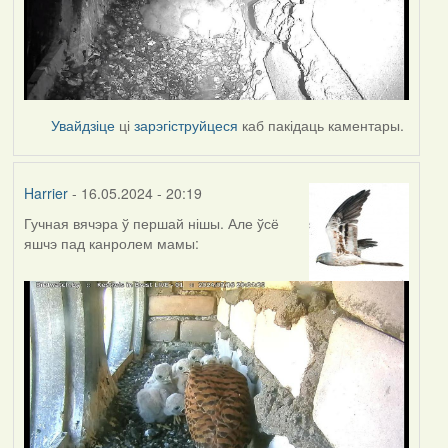
Увайдзіце
ці
зарэгіструйцеся
каб пакідаць каментары.
Harrier
- 16.05.2024 - 20:19
Гучная вячэра ў першай нішы. Але ўсё
яшчэ пад канролем мамы: