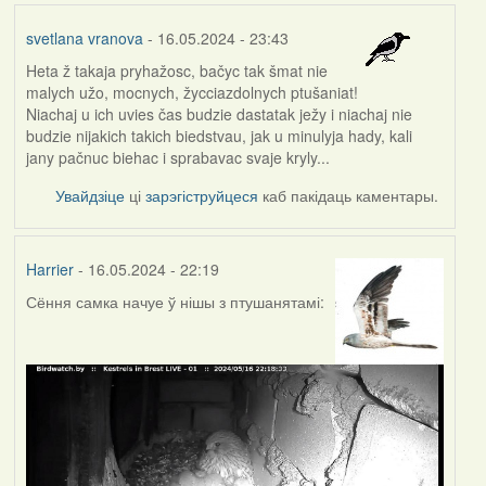
svetlana vranova
- 16.05.2024 - 23:43
Heta ž takaja pryhažosc, bačyc tak šmat nie
malych užo, mocnych, žycciazdolnych ptušaniat!
Niachaj u ich uvies čas budzie dastatak ježy i niachaj nie
budzie nijakich takich biedstvau, jak u minulyja hady, kali
jany pačnuc biehac i sprabavac svaje kryly...
Увайдзіце
ці
зарэгіструйцеся
каб пакідаць каментары.
Harrier
- 16.05.2024 - 22:19
Сёння самка начуе ў нішы з птушанятамі: