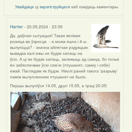
Увайдзіце
ці
зарэгіструйцеся
каб пакідаць каментары.
Harrier
- 20.05.2024 - 23:39
Да, дзіўная сытуацыя! Такая вялікая
In
розніца ва ўзросце - а можа яшчэ і 4-ы
reply
вылупіцца? - значна аблягчае рэдукцыю
to
вывадка калі ежы не будзе хапаць на
by
ўсіх. А ці яе будзе хапаць, залежыць ад самца, бо толькі
Burry
ён забяспечвае ўсю сям'ю (птушанят, самку і сябе)
ежай. Паглядзім як будзе. Ніколі раней такога 'разрыву'
паміж вылупленнем птушанят не было.
Першы вылупіўся 14.05, другі 15.05, а трэці 20.05: