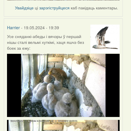
Увайдзіце
ці
зарэгіструйцеся
каб пакідаць каментары.
Harrier
- 19.05.2024 - 19:39
Усе сняданкі-абеды і вячэры ў першай
нішы сталі вельмі хуткімі, хаця яшчэ без
боек за ежу: