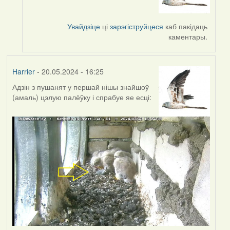
to
by
Увайдзіце
ці
зарэгіструйцеся
каб пакідаць
Lighty
каментары.
Harrier
- 20.05.2024 - 16:25
Адзін з пушанят у першай нішы знайшоў
(амаль) цэлую палёўку і спрабуе яе есці: