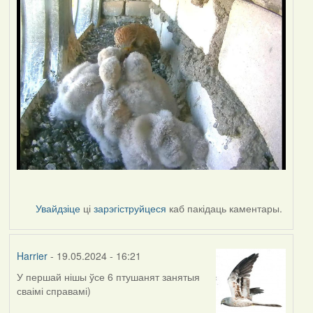
Увайдзіце
ці
зарэгіструйцеся
каб пакідаць каментары.
Harrier
- 19.05.2024 - 16:21
У першай нішы ўсе 6 птушанят занятыя
сваімі справамі)