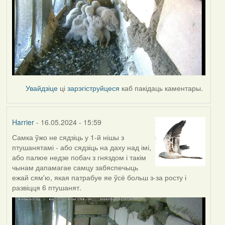
Увайдзіце
ці
зарэгіструйцеся
каб пакідаць каментары.
Harrier
- 16.05.2024 - 15:59
Самка ўжо не сядзіць у 1-й нішы з
птушанятамі - або сядзіць на даху над імі,
або палюе недзе побач з гняздом і такім
чынам дапамагае самцу забяспечыць
ежай сям'ю, якая патрабуе яе ўсё больш з-за росту і
развіцця 6 птушанят.