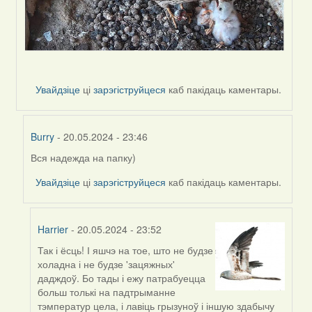
Увайдзіце
ці
зарэгіструйцеся
каб пакідаць каментары.
Burry
- 20.05.2024 - 23:46
Вся надежда на папку)
In
reply
Увайдзіце
ці
зарэгіструйцеся
каб пакідаць каментары.
to
by
Harrier
Harrier
- 20.05.2024 - 23:52
Так і ёсць! І яшчэ на тое, што не будзе
In
холадна і не будзе 'зацяжных'
reply
дадждоў. Бо тады і ежу патрабуецца
to
больш толькі на падтрыманне
by
тэмператур цела, і лавіць грызуноў і іншую здабычу