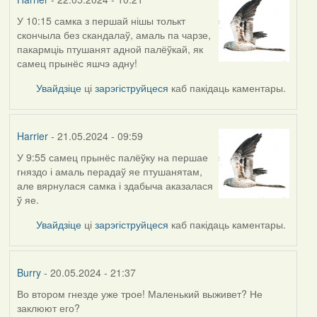
У 10:15 самка з першай нішы толькт
скончыла без скандалаў, амаль па чарзе,
пакармціь птушанят адной палёўкай, як
самец прынёс яшчэ адну!
Увайдзіце
ці
зарэгіструйцеся
каб пакідаць каментары.
Harrier
- 21.05.2024 - 09:59
У 9:55 самец прынёс палёўку на першае
гняздо і амаль перадаў яе птушанятам,
але вярнулася самка і здабыча аказалася
ў яе.
Увайдзіце
ці
зарэгіструйцеся
каб пакідаць каментары.
Burry
- 20.05.2024 - 21:37
Во втором гнезде уже трое! Маленький выживет? Не
заклюют его?