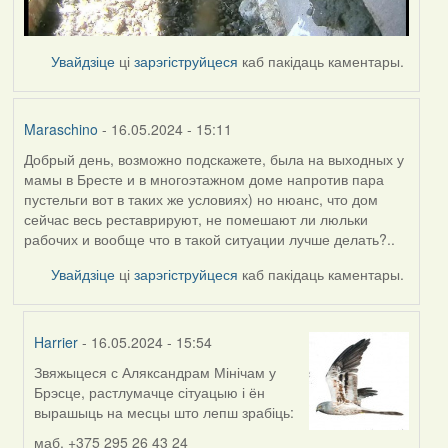
Увайдзіце
ці
зарэгіструйцеся
каб пакідаць каментары.
Maraschino
- 16.05.2024 - 15:11
Добрый день, возможно подскажете, была на выходных у
мамы в Бресте и в многоэтажном доме напротив пара
пустельги вот в таких же условиях) но нюанс, что дом
сейчас весь реставрируют, не помешают ли люльки
рабочих и вообще что в такой ситуации лучше делать?..
Увайдзіце
ці
зарэгіструйцеся
каб пакідаць каментары.
Harrier
- 16.05.2024 - 15:54
Звяжыцеся с Аляксандрам Мінічам у
In
Брэсце, растлумачце сітуацыю і ён
reply
вырашыць на месцы што лепш зрабіць:
to
by
маб. +375 295 26 43 24