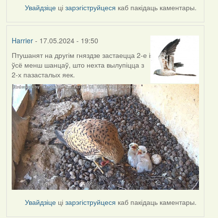
Увайдзіце
ці
зарэгіструйцеся
каб пакідаць каментары.
Harrier
- 17.05.2024 - 19:50
Птушанят на другім гняздзе застаецца 2-е і
ўсё менш шанцаў, што нехта вылупіцца з
2-х пазасталых яек.
Увайдзіце
ці
зарэгіструйцеся
каб пакідаць каментары.