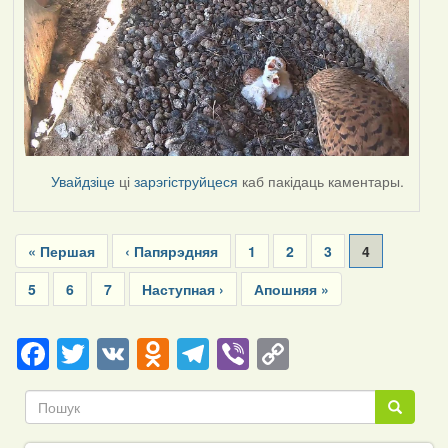
Увайдзіце
ці
зарэгіструйцеся
каб пакідаць каментары.
Pagination
First
« Першая
Previous
‹ Папярэдняя
Page
1
Page
2
Page
3
Current
4
page
page
page
Page
5
Page
6
Page
7
Next
Наступная ›
Last
Апошняя »
page
page
Facebook
Twitter
VK
Odnoklassniki
Telegram
Viber
Copy
Link
Пошук
Пошук