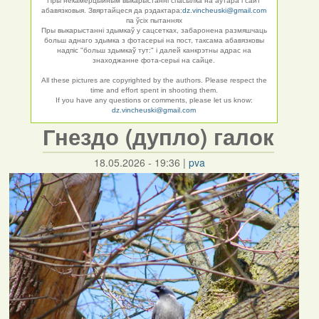
Пры некамерцыйным выкарыстанні спасылка на аўтара і сайт
абавязковыя. Звяртайцеся да рэдактара:
dz.vincheuski@gmail.com
па ўсіх пытаннях
Пры выкарыстанні здымкаў у сацсетках, забаронена размяшчаць
больш аднаго здымка з фотасерыі на пост, таксама абавязковы
надпіс "больш здымкаў тут:" і далей канкрэтны адрас на
знаходжанне фота-серыі на сайце.
All these pictures are copyrighted by the authors. Please respect the
time and effort spent in shooting them.
If you have any questions or comments, please let us know:
dz.vincheuski@gmail.com
Гнездо (дупло) галок
18.05.2026 - 19:36
|
pva