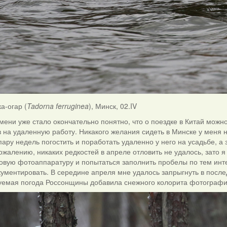
ка-огар (
Tadorna ferruginea
), Минск, 02.IV
мени уже стало окончательно понятно, что о поездке в Китай можн
в на удаленную работу. Никакого желания сидеть в Минске у меня
пару недель погостить и поработать удаленно у него на усадьбе, 
ожалению, никаких редкостей в апреле отловить не удалось, зато
новую фотоаппаратуру и попытаться заполнить пробелы по тем инте
ументировать. В середине апреля мне удалось запрыгнуть в после
уемая погода Россонщины добавила снежного колорита фотограф