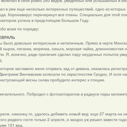
 включал в себя ровно 260 видов, увиденных или услышанных в Бе
ал в уме еще несколько интересных путешествий, одно из которых
ода. Коронавирус перечеркнул все планы. Специально для этой пое
актором успеха в предстоящем Большом Году.
обо всем по порядку:
ЕВРАЛЬ
ы было довольно интересным и нетипичным. Прямо в черте Минска
 нырок, пеганка, морянка, синьга, морская чайка, длиннохвостая 
и. Я, конечно, ради приличия сделал пару неудачных попыток увид
д.
оторое заставило меня оторвать зад от дивана, оказалась регист
Дмитрием Винчевским колесили по окрестностям Гродно. И хотя най
аступающей весны снова пробудило интерес к птицам.
мечательного. Побродил с фотоаппаратом в радиусе пары киломе
преля, наконец-то, удалось добавить новый вид: еще 27 марта на 
того редкого гостя только 2 апреля, и заодно уж решил завести годо
уже 131 вид.