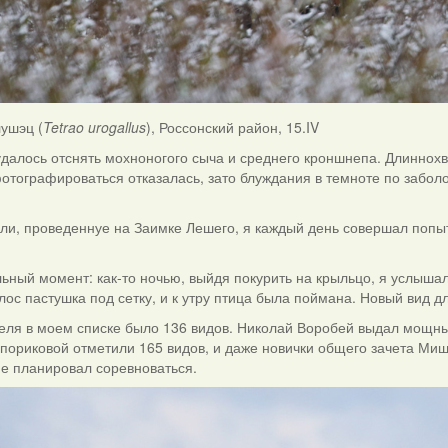
лушэц (
Tetrao urogallus
), Россонский район, 15.IV
удалось отснять мохноногого сыча и среднего кроншнепа. Длиннохв
фотографироваться отказалась, зато блуждания в темноте по забо
ли, проведеннуе на Заимке Лешего, я каждый день совершал попытк
ьный момент: как-то ночью, выйдя покурить на крыльцо, я услыша
лос пастушка под сетку, и к утру птица была поймана. Новый вид д
еля в моем списке было 136 видов. Николай Воробей выдал мощный 
пориковой отметили 165 видов, и даже новички общего зачета Миш
не планировал соревноваться.