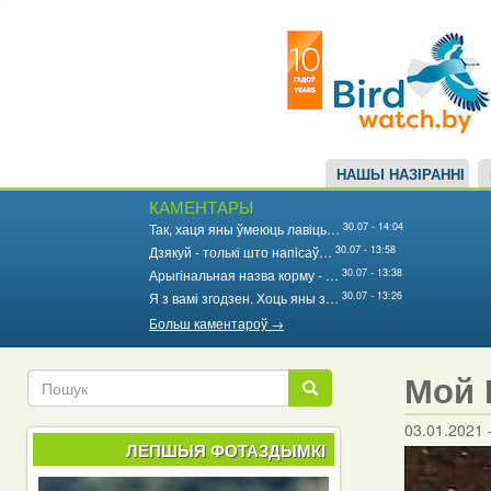
Main
Перайсці
да
navigation
асноўнага
змесціва
НАШЫ НАЗІРАННІ
КАМЕНТАРЫ
30.07 - 14:04
Так, хаця яны ўмеюць лавіць…
30.07 - 13:58
Дзякуй - толькі што напісаў…
30.07 - 13:38
Арыгінальная назва корму - …
30.07 - 13:26
Я з вамі згодзен. Хоць яны з…
Больш каментароў →
Мой 
Пошук
Пошук
03.01.2021 
ЛЕПШЫЯ ФОТАЗДЫМКІ