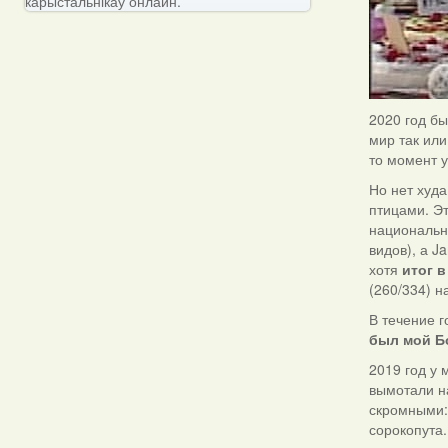
карыстальнікаў онлайн.
2020 год бы
мир так или
то момент 
Но нет худ
птицами. Э
национальны
видов), а J
хотя
итог 
(260/334) н
В течение г
был мой Б
2019 год у 
вымотали н
скромными: 
сорокопута.