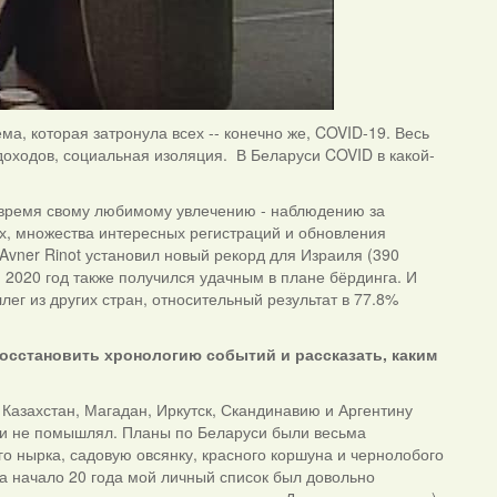
а, которая затронула всех -- конечно же, COVID-19. Весь
 доходов, социальная изоляция. В Беларуси COVID в какой-
я время свому любимому увлечению - наблюдению за
ах, множества интересных регистраций и обновления
 Avner Rinot установил новый рекорд для Израиля (390
я 2020 год также получился удачным в плане бёрдинга. И
ег из других стран, относительный результат в 77.8%
осстановить хронологию событий и рассказать, каким
в Казахстан, Магадан, Иркутск, Скандинавию и Аргентину
я и не помышлял. Планы по Беларуси были весьма
го нырка, садовую овсянку, красного коршуна и чернолобого
 на начало 20 года мой личный список был довольно