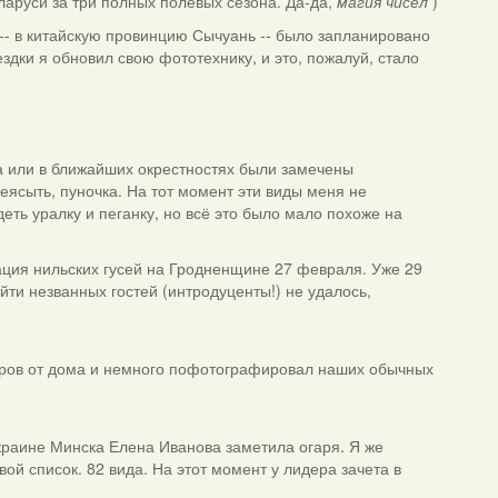
ларуси за три полных полевых сезона. Да-да,
магия чисел
)
 -- в китайскую провинцию Сычуань -- было запланировано
здки я обновил свою фототехнику, и это, пожалуй, стало
 или в ближайших окрестностях были замечены
неясыть, пуночка. На тот момент эти виды меня не
еть уралку и пеганку, но всё это было мало похоже на
рация нильских гусей на Гродненщине 27 февраля. Уже 29
ти незванных гостей (интродуценты!) не удалось,
тров от дома и немного пофотографировал наших обычных
окраине Минска Елена Иванова заметила огаря. Я же
вой список. 82 вида. На этот момент у лидера зачета в