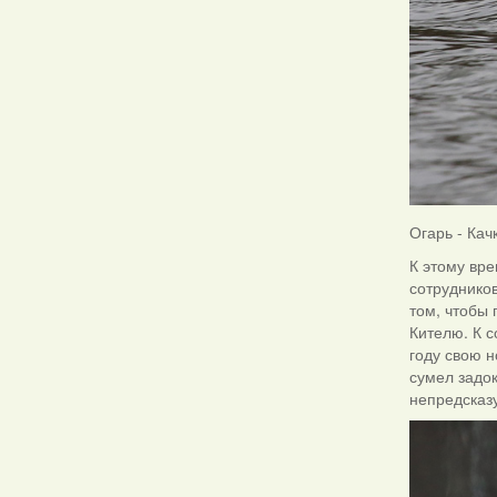
Огарь - Кач
К этому вре
сотруднико
том, чтобы 
Кителю. К с
году свою 
сумел задок
непредсказ