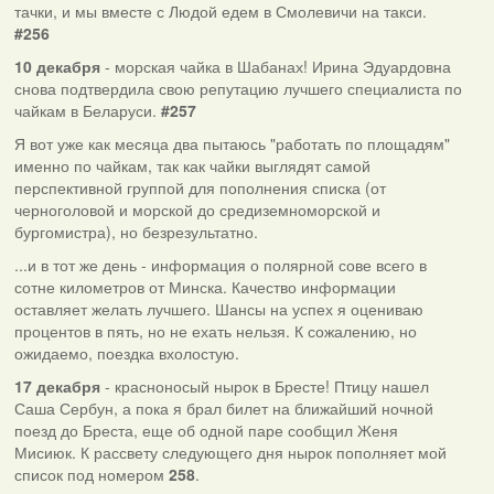
тачки, и мы вместе с Людой едем в Смолевичи на такси.
#256
10 декабря
- морская чайка в Шабанах! Ирина Эдуардовна
снова подтвердила свою репутацию лучшего специалиста по
чайкам в Беларуси.
#257
Я вот уже как месяца два пытаюсь "работать по площадям"
именно по чайкам, так как чайки выглядят самой
перспективной группой для пополнения списка (от
черноголовой и морской до средиземноморской и
бургомистра), но безрезультатно.
...и в тот же день - информация о полярной сове всего в
сотне километров от Минска. Качество информации
оставляет желать лучшего. Шансы на успех я оцениваю
процентов в пять, но не ехать нельзя. К сожалению, но
ожидаемо, поездка вхолостую.
17 декабря
- красноносый нырок в Бресте! Птицу нашел
Саша Сербун, а пока я брал билет на ближайший ночной
поезд до Бреста, еще об одной паре сообщил Женя
Мисиюк. К рассвету следующего дня нырок пополняет мой
список под номером
258
.