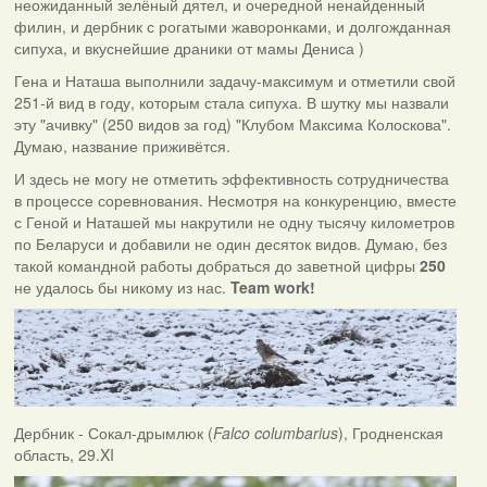
неожиданный зелёный дятел, и очередной ненайденный
филин, и дербник с рогатыми жаворонками, и долгожданная
сипуха, и вкуснейшие драники от мамы Дениса )
Гена и Наташа выполнили задачу-максимум и отметили свой
251-й вид в году, которым стала сипуха. В шутку мы назвали
эту "ачивку" (250 видов за год) "Клубом Максима Колоскова".
Думаю, название приживётся.
И здесь не могу не отметить эффективность сотрудничества
в процессе соревнования. Несмотря на конкуренцию, вместе
с Геной и Наташей мы накрутили не одну тысячу километров
по Беларуси и добавили не один десяток видов. Думаю, без
такой командной работы добраться до заветной цифры
250
не удалось бы никому из нас.
Team work!
Дербник - Сокал-дрымлюк (
Falco columbarius
), Гродненская
область, 29.XI