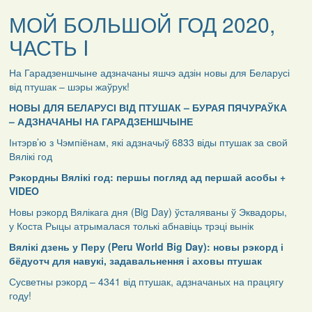
МОЙ БОЛЬШОЙ ГОД 2020,
ЧАСТЬ I
На Гарадзеншчыне адзначаны яшчэ адзін новы для Беларусі
від птушак – шэры жаўрук!
НОВЫ ДЛЯ БЕЛАРУСІ ВІД ПТУШАК – БУРАЯ ПЯЧУРАЎКА
– АДЗНАЧАНЫ НА ГАРАДЗЕНШЧЫНЕ
Інтэрв’ю з Чэмпіёнам, які адзначыў 6833 віды птушак за свой
Вялікі год
Рэкордны Вялікі год: першы погляд ад першай асобы +
VIDEO
Новы рэкорд Вялікага дня (Big Day) ўсталяваны ў Эквадоры,
у Коста Рыцы атрымалася толькі абнавіць трэці вынік
Вялікі дзень у Перу (Peru World Big Day): новы рэкорд і
бёдуотч для навукі, задавальнення і аховы птушак
Сусветны рэкорд – 4341 від птушак, адзначаных на працягу
году!