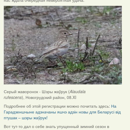
Серый жаворонок - Шэры жаўрук (
Alaudala
rufescens
), Новогрудский район, 08.XI
Подробнее об этой регистрации можно почитать здесь:
На
Гарадзеншчыне адзначаны яшчэ адзін новы для Беларусі від
птушак – шэры жаўрук!
Вот тут-то дал о себе знать упущенный зимний сезон в