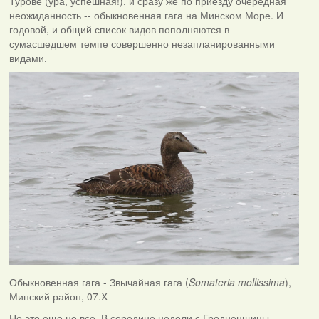
Турове (ура, успешная!), и сразу же по приезду очередная
неожиданность -- обыкновенная гага на Минском Море. И
годовой, и общий список видов пополняются в
сумасшедшем темпе совершенно незапланированными
видами.
Обыкновенная гага - Звычайная гага (
Somateria mollissima
),
Минский район, 07.X
Но это еще не все. В середине недели с Гродненщины