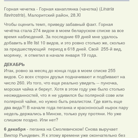
Горная чечетка - Горная канаплянка (чачотка) (
Linaria
flavirostris
), Малоритский район, 28.XI
Чтобы оценить темп, приведу забавный факт. Горная
чечётка стала 274 видом в моем беларуском списке за все
время наблюдений. За последние 69 дней мне удалось
добавить в life list 10 видов, и это ровно столько же, сколько
за предшествующий период в 618 дней. Свой 255-й вид,
морянку, я отметил в начале января 19 года.
ДЕКАБРЬ
Итак, ровно за месяц до конца года в моем списке 255
видов. Со всех сторон друзья подначивают и подбивают на
число 260. Из того, что еще реально увидеть -- пуночка,
морская чайка и беркут. Хотя в этом году уже было столько
неожиданностей, что я не удивился бы полярной сове или
полярной чайке, но нужно быть реалистом. Где взять еще
два вида?! В начале года пеганка и красноносый нырок пару
недель держались в Минске, только руку протяни. Но уже
слишком поздно. Или нет?
6 декабря
- пеганка на Смолевичском! Снова выручает
Виктор Рындевич. Я к этому времени уже окончательно без