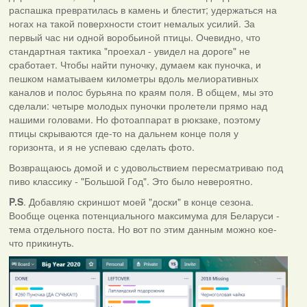
распашка превратилась в камень и блестит; удержаться на
ногах на такой поверхности стоит немалых усилий. За
первый час ни одной воробьиной птицы. Очевидно, что
стандартная тактика "проехал - увидел на дороге" не
сработает. Чтобы найти пуночку, думаем как пуночка, и
пешком наматываем километры вдоль мелиоративных
каналов и полос бурьяна по краям поля. В общем, мы это
сделали: четыре молодых пуночки пролетели прямо над
нашими головами. Но фотоаппарат в рюкзаке, поэтому
птицы скрываются где-то на дальнем конце поля у
горизонта, и я не успеваю сделать фото.
Возвращаюсь домой и с удовольствием пересматриваю под
пиво классику - "Большой Год". Это было невероятно.
P.S
. Добавляю скриншот моей "доски" в конце сезона.
Вообще оценка потенциального максимума для Беларуси -
тема отдельного поста. Но вот по этим данным можно кое-
что прикинуть.