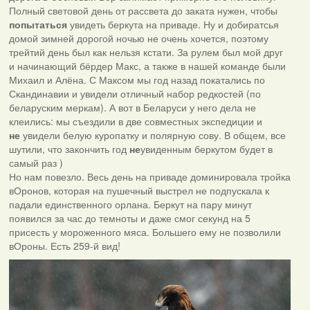
Полный световой день от рассвета до заката нужен, чтобы
попытаться
увидеть беркута на приваде. Ну и добиратсья
домой зимней дорогой ночью не очень хочется, поэтому
трейтий день был как нельзя кстати. За рулем был мой друг
и начинающий бёрдер Макс, а также в нашей команде были
Михаил и Алёна. С Максом мы год назад покатались по
Скандинавии и увидели отличный набор редкостей (по
беларуским меркам). А вот в Беларуси у него дела не
клеились: мы съездили в две совместных экспедиции и
не
увидели белую куропатку и полярную сову. В общем, все
шутили, что закончить год
не
увиденным беркутом будет в
самый раз )
Но нам повезло. Весь день на приваде доминировала тройка
вОронов, которая на пушечный выстрел не подпускала к
падали единственного орлана. Беркут на пару минут
появился за час до темноты и даже смог секунд на 5
присесть у мороженного мяса. Большего ему не позволили
вОроны. Есть 259-й вид!