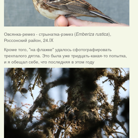
Овсянка-ремез - стрынатка-рэмез (
Emberiza rustica
),
Россонский район, 24.IX
Кроме того, "на флажке" удалось сфотографировать
трехпалого дятла. Это была уже тридцать-какая-то попытка,
и я обещал себе, что последняя в этом году