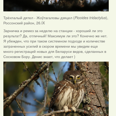
Трёхпалый дятел - Жоўтагаловы дзяцел (
Picoides tridactylus
),
Россонский район, 26.IX
Зарничка и ремез за неделю на станции - хороший ли это
результат? Да, отличный! Максимум ли это? Конечно же нет.
Я убежден, что при таком системном подходе и количестве
затраченных усилий в скором времени мы увидим еще
много регистраций новых для Беларуси видов, сделанных в
Сосновом Бору. Денис знает, что делает )