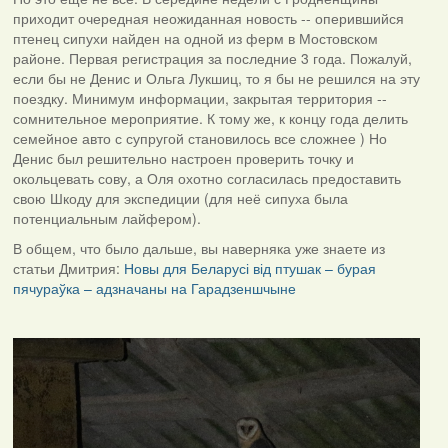
приходит очередная неожиданная новость -- оперившийся
птенец сипухи найден на одной из ферм в Мостовском
районе. Первая регистрация за последние 3 года. Пожалуй,
если бы не Денис и Ольга Лукшиц, то я бы не решился на эту
поездку. Минимум информации, закрытая территория --
сомнительное мероприятие. К тому же, к концу года делить
семейное авто с супругой становилось все сложнее ) Но
Денис был решительно настроен проверить точку и
окольцевать сову, а Оля охотно согласилась предоставить
свою Шкоду для экспедиции (для неё сипуха была
потенциальным лайфером).
В общем, что было дальше, вы наверняка уже знаете из
статьи Дмитрия:
Новы для Беларусі від птушак – бурая
пячураўка – адзначаны на Гарадзеншчыне