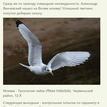
Сразу же по приезду очередная неожиданность: Александр
Винчевский нашел на Волме моевку! Успешный твитчинг,
попутно добираю синьгу.
Моевка - Трохпалая чайка (
Rissa tridactyla
), Червеньский
район, 12.X
Следующие выходные - контрольная попытка по гаршнепу в