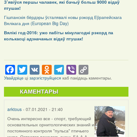
З’явіўся першы чалавек, які бачыў больш 9000 відаў
птушак!
Гішпанскія бёрдэры ўсталявалі новы рэкорд Еўрапейскага
Вялікага дня (European Big Day)
Вялікі год-2016: ужо пабіты мінулагодні рэкорд па
колькасці адзначаных відаў птушак!
Facebook
Twitter
VK
Odnoklassniki
Telegram
Viber
Copy
Link
Увайдзіце
ці
зарэгіструйцеся
каб пакідаць каментары.
КАМЕНТАРЫ
arktous
- 07.01.2021 - 21:40
Очень интересно все - спорт, требующий
основательных орнитологических знаний и
постоянного контроля "пульса" птичьего
мира. Остается пожелать очень БА-А-А-