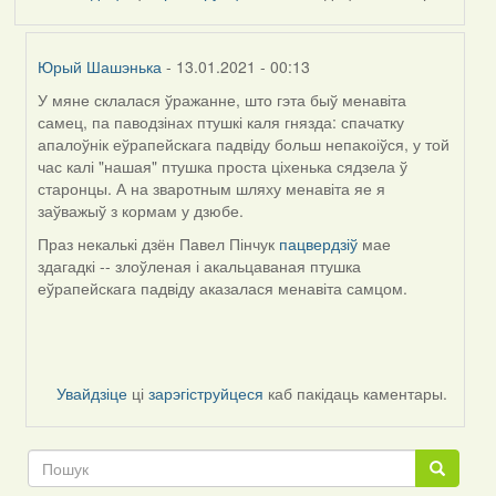
Юрый Шашэнька
- 13.01.2021 - 00:13
У мяне склалася ўражанне, што гэта быў менавіта
In
самец, па паводзінах птушкі каля гнязда: спачатку
reply
апалоўнік еўрапейскага падвіду больш непакоіўся, у той
to
час калі "нашая" птушка проста ціхенька сядзела ў
by
старонцы. А на зваротным шляху менавіта яе я
AV
заўважыў з кормам у дзюбе.
Праз некалькі дзён Павел Пінчук
пацвердзіў
мае
здагадкі -- злоўленая і акальцаваная птушка
еўрапейскага падвіду аказалася менавіта самцом.
Увайдзіце
ці
зарэгіструйцеся
каб пакідаць каментары.
Пошук
Пошук