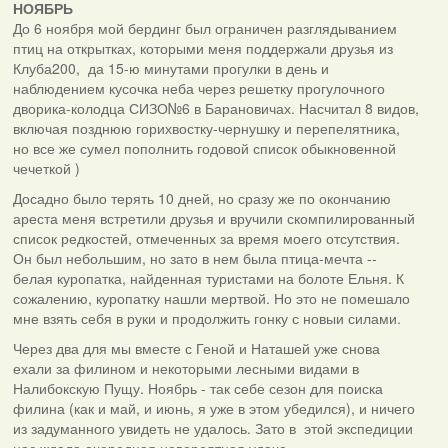
НОЯБРЬ
До 6 ноября мой бердинг был ограничен разглядыванием
птиц на открытках, которыми меня поддержали друзья из
Клуба200, да 15-ю минутами прогулки в день и
наблюдением кусочка неба через решетку прогулочного
дворика-колодца СИЗО№6 в Барановичах. Насчитал 8 видов,
включая позднюю горихвостку-чернушку и перепелятника,
но все же сумел пополнить годовой список обыкновенной
чечеткой )
Досадно было терять 10 дней, но сразу же по окончанию
ареста меня встретили друзья и вручили скомпилированный
список редкостей, отмеченных за время моего отсутствия.
Он был небольшим, но зато в нем была птица-мечта --
белая куропатка, найденная туристами на болоте Ельня. К
сожалению, куропатку нашли мертвой. Но это не помешало
мне взять себя в руки и продолжить гонку с новыи силами.
Через два для мы вместе с Геной и Наташей уже снова
ехали за филином и некоторыми лесными видами в
Налибокскую Пущу. Ноябрь - так себе сезон для поиска
филина (как и май, и июнь, я уже в этом убедился), и ничего
из задуманного увидеть не удалось. Зато в этой экспедиции
нас ждала очередная невероятная удача.