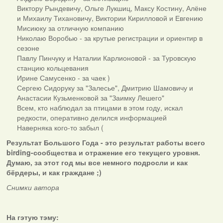
Виктору Рындевичу, Ольге Лукшиц, Максу Костину, Алёне
и Михаилу Тихановичу, Виктории Кирилловой и Евгению
Мисиюку за отличную компанию
Николаю Воробью - за крутые регистрации и ориентир в
сезоне
Павлу Пинчуку и Наталии Карлионовой - за Туровскую
станцию кольцевания
Ирине Самусенко - за чаек )
Сергею Сидоруку за "Залесье", Дмитрию Шамовичу и
Анастасии Кузьменковой за "Заимку Лешего"
Всем, кто наблюдал за птицами в этом году, искал
редкости, оперативно делился информацией
Наверняка кого-то забыл (
Результат Большого Года - это результат работы всего
birding-сообщества и отражение его текущего уровня.
Думаю, за этот год мы все немного подросли и как
бёрдеры, и как граждане ;)
Снимки автора
На гэтую тэму: