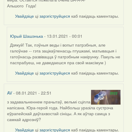
Альшого Года!
Увайдзіце
ці
зарэгіструйцеся
каб пакідаць каментары.
Юрый Шашэнька
- 13.01.2021 - 00:01
Дзякуй! Так, пэўныя веды і вопыт патрэбныя, але
In
галоўнае -- гэта зацікаўленасць птушкамі, матывацыя і
reply
гатоўнасць развівацца ў патрэбным накірунку. Пакуль не
to
паспрабуеш, не даведаешся пра свой максімум )
by
arktous
Увайдзіце
ці
зарэгіструйцеся
каб пакідаць каментары.
AV
- 08.01.2021 - 22:51
з задавальненнем прачытаў, вельмі сціпла
напісана. Юра-герой года. Найбольш уразіла сустрэча
еўрапейскай даўгахвостай сініцы. А як аўтар самца з
самкай адрозніў?
Увайдзіце
ці
зарэгіструйцеся
каб пакідаць каментары.