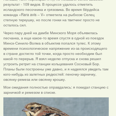
результат - 109 видов. В процессе удалось отметить
исландского песочника и грязовика. Во время бёрдейса
команда «Rara avis – V» отметила на рыбхозе Селец
степную тиркушку, но после гонки на твитчинг просто не
осталось сил.
Через пару дней на дамбе Минского Моря объявилась
песчанка, а еще какое-то время спустя в одной из поездок
Минск-Синило-Волма в объектив попался тулес. К этому
времени психологическое напряжение из-за происходящего
в стране достигло той точки, когда просто необходим был
какой-то перерыв. Я взял неделю отпуска и снова решил
устроить ретрит на станции кольцевания Сосновый Бор.
Планы были построены уже давно, и я надеялся увидеть там
кого-нибудь из залетных редкостей: пеночку-зарничку,
овсянку-ремеза или овсянку крошку.
Мои ожидания полностью оправдались: я покидал станцию с
зарничкой и ремезом в списке.