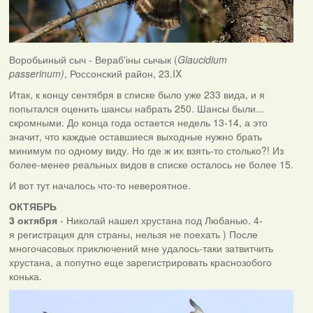
Воробьиный сыч - Вераб'іны сычык (
Glaucidium
passerinum)
, Россонский район, 23.IX
Итак, к концу сентября в списке было уже 233 вида, и я
попытался оценить шансы набрать 250. Шансы были...
скромными. До конца года остается недель 13-14, а это
значит, что каждые оставшиеся выходные нужно брать
минимум по одному виду. Но где ж их взять-то столько?! Из
более-менее реальных видов в списке осталось не более 15.
И вот тут началось что-то невероятное.
ОКТЯБРЬ
3 октября
- Николай нашел хрустана под Любанью. 4-
я регистрация для страны, нельзя не поехать ) После
многочасовых приключений мне удалось-таки затвитчить
хрустана, а попутно еще зарегистрировать краснозобого
конька.