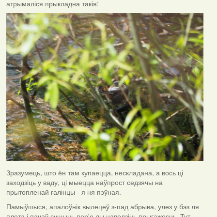
атрымаліся прыкладна такія:
Зразумець, што ён там купаецца, нескладана, а вось ці
заходзіць у ваду, ці мыецца наўпрост седзячы на
прытопленай галінцы - я ня пэўная.
Памыўшыся, апалоўнік вылецеў з-пад абрыва, улез у бэз ля
плота і пачаў сушыць пер'е ды наводзіць прыгажосць. Тут