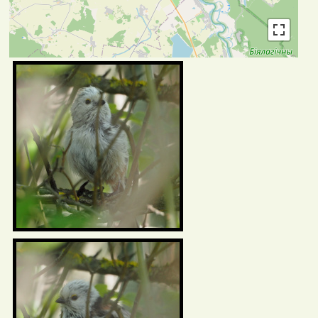
Фотаздымкі