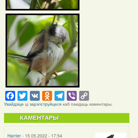
Facebook
Twitter
VK
Odnoklassniki
Telegram
Viber
Copy
Link
Увайдзіце
ці
зарэгіструйцеся
каб пакідаць каментары.
КАМЕНТАРЫ
Harrier
- 15.05.2022 - 17:54