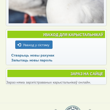
УВАХОД ДЛЯ КАРЫСТАЛЬНІКАЎ
Уваход у сістэму
Стварыць новы рахунак
Запытаць новы пароль
ЗАРАЗ НА САЙЦЕ
Зараз няма зарэгістраваных карыстальнікаў онлайн.