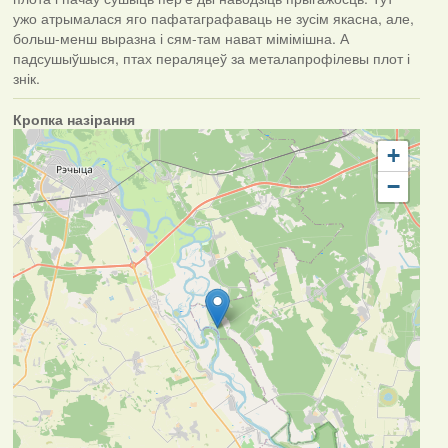
ужо атрымалася яго пафатаграфаваць не зусім якасна, але,
больш-менш выразна і сям-там нават мімімішна. А
падсушыўшыся, птах пераляцеў за металапрофілевы плот і
знік.
Кропка назірання
+
−