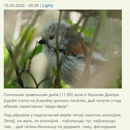
15.05.2022 - 00:29
|
Lighty
Сонечным травеньскім днём (11.05) ішла я берагам Дняпра
ўздоўж плота на ўскрайку дачнага пасёлка, дый пачула з-пад
абрыва характэрнае "віррр-віррр".
Пад абрывам у падтопленай вярбе лятаў самотны апалоўнік.
Лятаў, на жаль, як апалоўнік - паўсекунды тут, паўсекунды
там, - дый галіны бачнасьці не дадавалі, таму, фатаздымкі