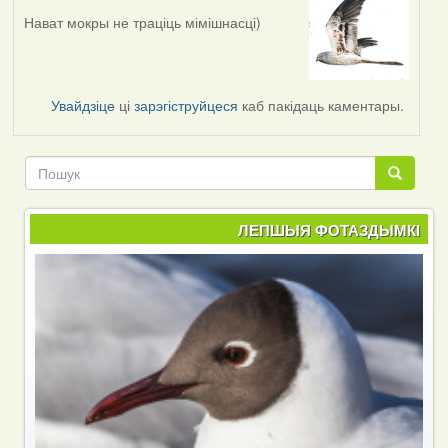
Нават мокры не траціць мімішнасці)
Увайдзіце
ці
зарэгіструйцеся
каб пакідаць каментары.
Пошук
Пошук
ЛЕПШЫЯ ФОТАЗДЫМКІ