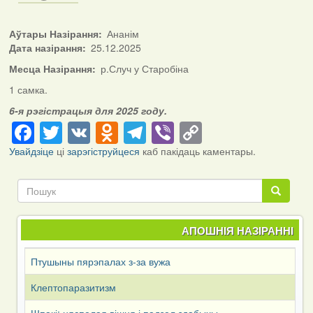
Аўтары Назірання
Ананім
Дата назірання
25.12.2025
Месца Назірання
р.Случ у Старобіна
1 самка.
6-я рэгістрацыя для 2025 году.
Facebook
Twitter
VK
Odnoklassniki
Telegram
Viber
Copy
Link
Увайдзіце
ці
зарэгіструйцеся
каб пакідаць каментары.
Пошук
Пошук
АПОШНІЯ НАЗІРАННІ
Птушыны пярэпалах з-за вужа
Клептопаразитизм
Шпакі: няспелая вішня і падзел здабычы