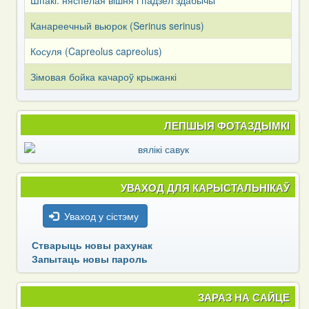
Канареечный вьюрок (Serinus serinus)
Косуля (Capreоlus capreоlus)
Зімовая бойка качароў крыжанкі
ЛЕПШЫЯ ФОТАЗДЫМКІ
УВАХОД ДЛЯ КАРЫСТАЛЬНІКАЎ
Уваход у сістэму
Стварыць новы рахунак
Запытаць новы пароль
ЗАРАЗ НА САЙЦЕ