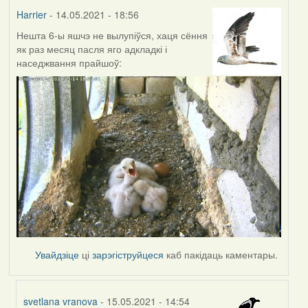
Harrier
- 14.05.2021 - 18:56
Нешта 6-ы яшчэ не вылупіўся, хаця сёння
як раз месяц пасля яго адкладкі і
наседжвання прайшоў:
Увайдзіце
ці
зарэгіструйцеся
каб пакідаць каментары.
svetlana vranova
- 15.05.2021 - 14:54