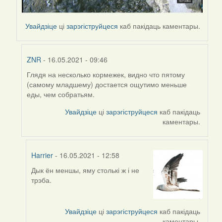
Увайдзіце
ці
зарэгіструйцеся
каб пакідаць каментары.
ZNR
- 16.05.2021 - 09:46
Глядя на несколько кормежек, видно что пятому
In
(самому младшему) достается ощутимо меньше
reply
еды, чем собратьям.
to
by
Увайдзіце
ці
зарэгіструйцеся
каб пакідаць
Harrier
каментары.
Harrier
- 16.05.2021 - 12:58
Дык ён меншы, яму столькі ж і не
In
трэба.
reply
to
by
Увайдзіце
ці
зарэгіструйцеся
каб пакідаць
ZNR
каментары.