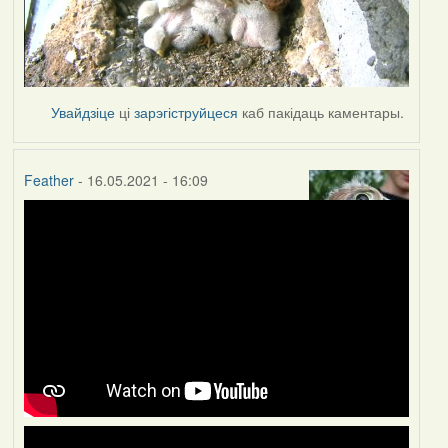
Увайдзіце
ці
зарэгіструйцеся
каб пакідаць каментары.
Feather
- 16.05.2021 - 16:09