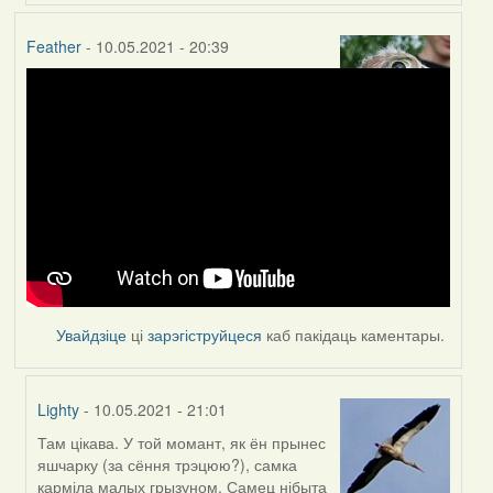
Feather
- 10.05.2021 - 20:39
Увайдзіце
ці
зарэгіструйцеся
каб пакідаць каментары.
Lighty
- 10.05.2021 - 21:01
Там цікава. У той момант, як ён прынес
In
яшчарку (за сёння трэцюю?), самка
reply
карміла малых грызуном. Самец нібыта