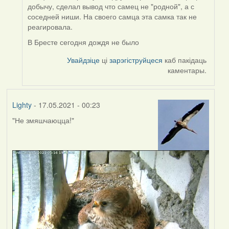
to
добычу, сделал вывод что самец не "родной", а с
by
соседней ниши. На своего самца эта самка так не
Lighty
реагировала.
В Бресте сегодня дождя не было
Увайдзіце
ці
зарэгіструйцеся
каб пакідаць
каментары.
Lighty
- 17.05.2021 - 00:23
"Не змяшчаюцца!"