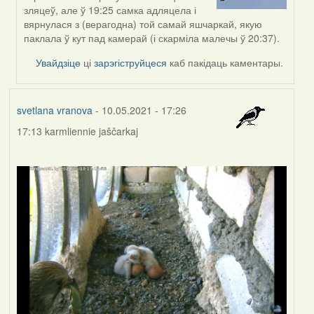
to
зляцеў, але ў 19:25 самка адляцела і
by
вярнулася з (верагодна) той самай яшчаркай, якую
Feather
паклала ў кут пад камерай (і скарміла малечы ў 20:37).
Увайдзіце
ці
зарэгіструйцеся
каб пакідаць каментары.
svetlana vranova
- 10.05.2021 - 17:26
17:13 karmliennie jaščarkaj