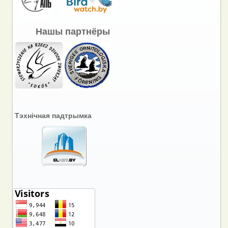
Нашы партнёры
Тэхнічная падтрымка