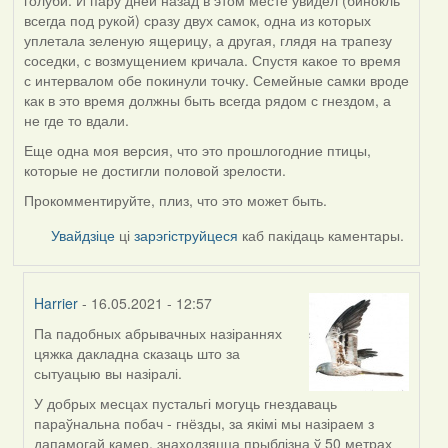
всегда под рукой) сразу двух самок, одна из которых
уплетала зеленую ящерицу, а другая, глядя на трапезу
соседки, с возмущением кричала. Спустя какое то время
с интервалом обе покинули точку. Семейные самки вроде
как в это время должны быть всегда рядом с гнездом, а
не где то вдали.
Еще одна моя версия, что это прошлогодние птицы,
которые не достигли половой зрелости.
Прокомментируйте, плиз, что это может быть.
Увайдзіце
ці
зарэгіструйцеся
каб пакідаць каментары.
Harrier
- 16.05.2021 - 12:57
Па падобных абрывачных назіраннях
In
цяжка дакладна сказаць што за
reply
сытуацыю вы назіралі.
to
by
У добрых месцах пустальгі могуць гнездаваць
ZNR
параўнальна побач - гнёзды, за якімі мы назіраем з
дапамогай камер, знаходзяцца прыблізна ў 50 метрах