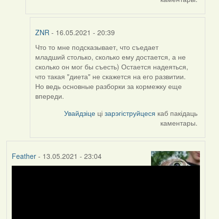
ZNR
- 16.05.2021 - 20:39
Что то мне подсказывает, что съедает
In
младший столько, сколько ему достается, а не
reply
сколько он мог бы съесть) Остается надеяться,
to
что такая "диета" не скажется на его развитии.
by
Но ведь основные разборки за кормежку еще
Harrier
впереди.
Увайдзіце
ці
зарэгіструйцеся
каб пакідаць
каментары.
Feather
- 13.05.2021 - 23:04