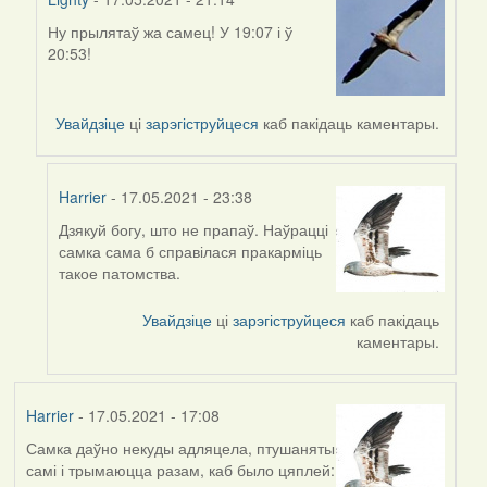
Ну прылятаў жа самец! У 19:07 і ў
In
20:53!
reply
to
by
Увайдзіце
ці
зарэгіструйцеся
каб пакідаць каментары.
Harrier
Harrier
- 17.05.2021 - 23:38
Дзякуй богу, што не прапаў. Наўрацці
In
самка сама б справілася пракарміць
reply
такое патомства.
to
by
Увайдзіце
ці
зарэгіструйцеся
каб пакідаць
Lighty
каментары.
Harrier
- 17.05.2021 - 17:08
Самка даўно некуды адляцела, птушаняты
самі і трымаюцца разам, каб было цяплей: