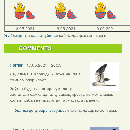
8.05.2021
9.05.2021
9.05.2021
Увайдзіце
ці
зарэгіструйцеся
каб пакідаць каментары.
COMMENTS
Harrier
- 17.05.2021 - 20:55
Да, дзіўна. Сапраўды - можа нешта з
In
самцом здарылася.
reply
to
Заўтра будзе лепш зразумела ці
by
засталася самка адна, ці самец проста не мог злавіць
09Алена
колькі трэба і не прылятаў так часта, як раней.
Увайдзіце
ці
зарэгіструйцеся
каб пакідаць каментары.
Lighty
- 17.05.2021 - 21:14