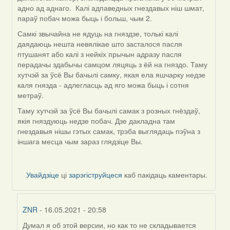
адно ад аднаго. Калі адпаведных гнездавых ніш шмат,
параў побач можа быць і больш, чым 2.
Самкі звычайна не ядуць на гняздзе, толькі калі
даядаюць нешта невялікае што засталося пасля
птушанят або калі з нейкіх прычын адразу пасля
перадачы здабычы самцом ляцяць з ёй на гняздо. Таму
хутчэй за ўсё Вы бачылі самку, якая ела яшчарку недзе
каля гнязда - адлегласць ад яго можа быць і сотня
метраў.
Таму хутчэй за ўсё Вы бачылі самак з розных гнёздаў,
якія гняздуюць недзе побач. Дзе дакладна там
гнездавыя нішы гэтых самак, трэба выглядаць пэўна з
іншага месца чым зараз глядзіце Вы.
Увайдзіце
ці
зарэгіструйцеся
каб пакідаць каментары.
ZNR
- 16.05.2021 - 20:58
Думал я об этой версии, но как то не складывается
In