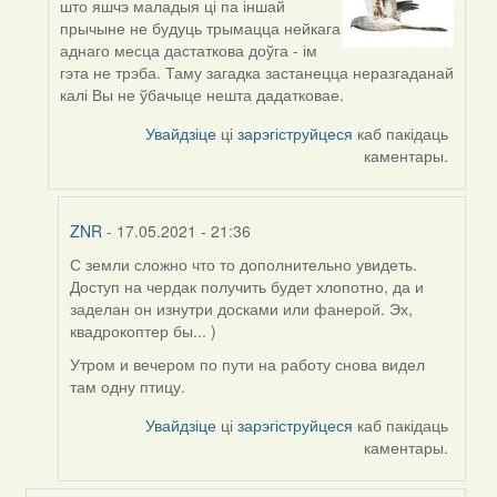
што яшчэ маладыя ці па іншай
reply
прычыне не будуць трымацца нейкага
to
аднаго месца дастаткова доўга - ім
by
гэта не трэба. Таму загадка застанецца неразгаданай
ZNR
калі Вы не ўбачыце нешта дадатковае.
Увайдзіце
ці
зарэгіструйцеся
каб пакідаць
каментары.
ZNR
- 17.05.2021 - 21:36
С земли сложно что то дополнительно увидеть.
In
Доступ на чердак получить будет хлопотно, да и
reply
заделан он изнутри досками или фанерой. Эх,
to
квадрокоптер бы... )
by
Harrier
Утром и вечером по пути на работу снова видел
там одну птицу.
Увайдзіце
ці
зарэгіструйцеся
каб пакідаць
каментары.