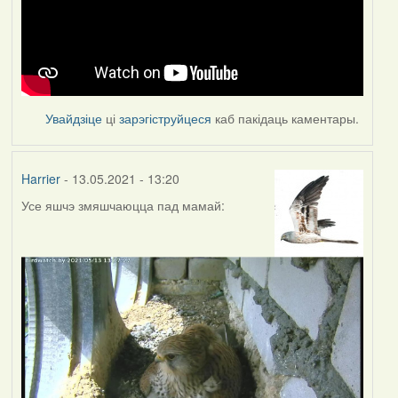
Увайдзіце
ці
зарэгіструйцеся
каб пакідаць каментары.
Harrier
- 13.05.2021 - 13:20
Усе яшчэ змяшчаюцца пад мамай: