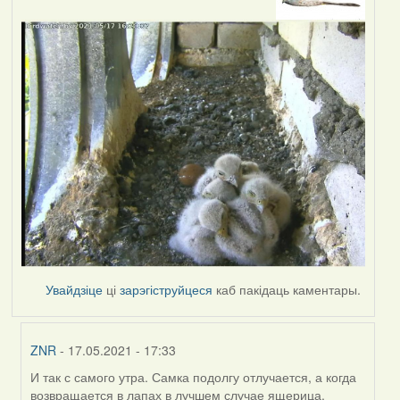
Увайдзіце
ці
зарэгіструйцеся
каб пакідаць каментары.
ZNR
- 17.05.2021 - 17:33
И так с самого утра. Самка подолгу отлучается, а когда
In
возвращается в лапах в лучшем случае ящерица.