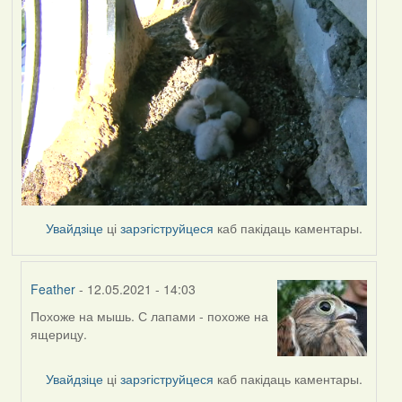
Увайдзіце
ці
зарэгіструйцеся
каб пакідаць каментары.
Feather
- 12.05.2021 - 14:03
Похоже на мышь. С лапами - похоже на
In
ящерицу.
reply
to
by
Увайдзіце
ці
зарэгіструйцеся
каб пакідаць каментары.
Lighty