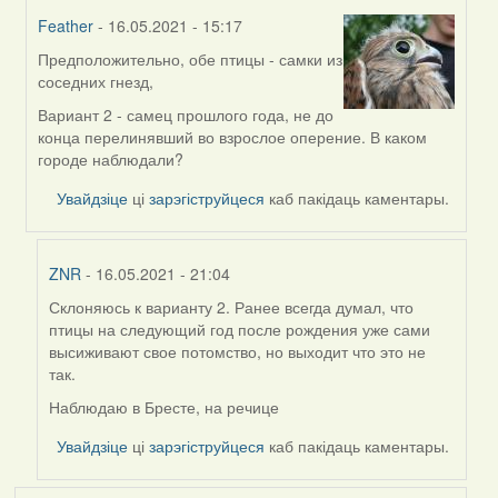
Feather
- 16.05.2021 - 15:17
Предположительно, обе птицы - самки из
In
соседних гнезд,
reply
to
Вариант 2 - самец прошлого года, не до
by
конца перелинявший во взрослое оперение. В каком
ZNR
городе наблюдали?
Увайдзіце
ці
зарэгіструйцеся
каб пакідаць каментары.
ZNR
- 16.05.2021 - 21:04
Склоняюсь к варианту 2. Ранее всегда думал, что
In
птицы на следующий год после рождения уже сами
reply
высиживают свое потомство, но выходит что это не
to
так.
by
Feather
Наблюдаю в Бресте, на речице
Увайдзіце
ці
зарэгіструйцеся
каб пакідаць каментары.