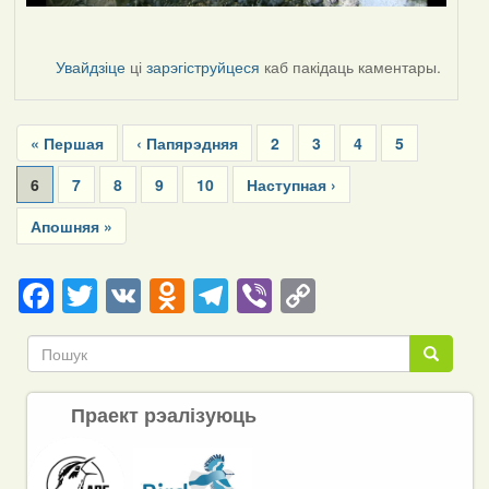
Увайдзіце
ці
зарэгіструйцеся
каб пакідаць каментары.
Pagination
First
« Першая
Previous
‹ Папярэдняя
Page
2
Page
3
Page
4
Page
5
page
page
Current
6
Page
7
Page
8
Page
9
Page
10
Next
Наступная ›
page
page
Last
Апошняя »
page
Facebook
Twitter
VK
Odnoklassniki
Telegram
Viber
Copy
Link
Пошук
Пошук
Праект рэалізуюць