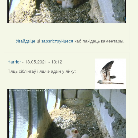
Увайдзіце
ці
зарэгіструйцеся
каб пакідаць каментары.
Harrier
- 13.05.2021 - 13:12
Пяць сіблінгаў і яшчэ адзін у яйку: