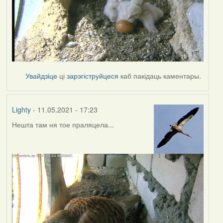
Увайдзіце
ці
зарэгіструйцеся
каб пакідаць каментары.
Lighty
- 11.05.2021 - 17:23
Нешта там ня тое праляцела...