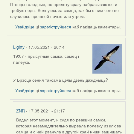
reply
Птенцы голодные, по прилету сразу набрасываются и
to
требуют еды. Волнуюсь за самца, как бы с ним чего не
by
случилось прошлой ночью или утром.
Harrier
Увайдзіце
ці
зарэгіструйцеся
каб пакідаць каментары.
Lighty
- 17.05.2021 - 20:14
19:07 - прысутныя самка, самец і
In
палёўка.
reply
to
by
У Брэсце сёння таксама цэлы дзень дажджыць?
ZNR
Увайдзіце
ці
зарэгіструйцеся
каб пакідаць каментары.
ZNR
- 17.05.2021 - 21:17
Видел этот момент, и судя по реакции самки,
In
которая незамедлительно вырвала полевку из клюва
reply
самца и с ней рванула в другой край ниши защищать