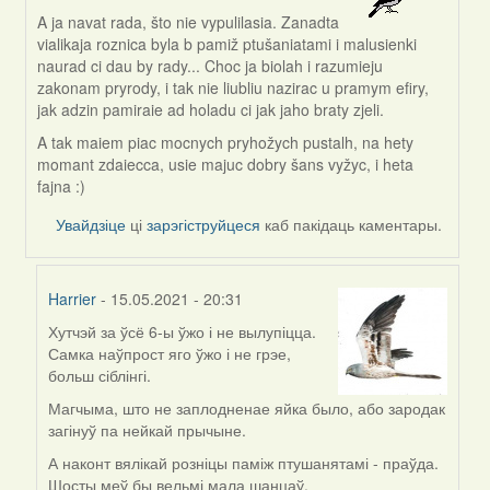
A ja navat rada, što nie vypulilasia. Zanadta
In
vialikaja roznica byla b pamiž ptušaniatami i malusienki
reply
naurad ci dau by rady... Choc ja biolah i razumieju
to
zakonam pryrody, i tak nie liubliu nazirac u pramym efiry,
by
jak adzin pamiraie ad holadu ci jak jaho braty zjeli.
Harrier
A tak maiem piac mocnych pryhožych pustalh, na hety
momant zdaiecca, usie majuc dobry šans vyžyc, i heta
fajna :)
Увайдзіце
ці
зарэгіструйцеся
каб пакідаць каментары.
Harrier
- 15.05.2021 - 20:31
Хутчэй за ўсё 6-ы ўжо і не вылупіцца.
In
Самка наўпрост яго ўжо і не грэе,
reply
больш сіблінгі.
to
by
Магчыма, што не заплодненае яйка было, або зародак
svetlana
загінуў па нейкай прычыне.
vranova
А наконт вялікай розніцы паміж птушанятамі - праўда.
Шосты меў бы вельмі мала шанцаў.