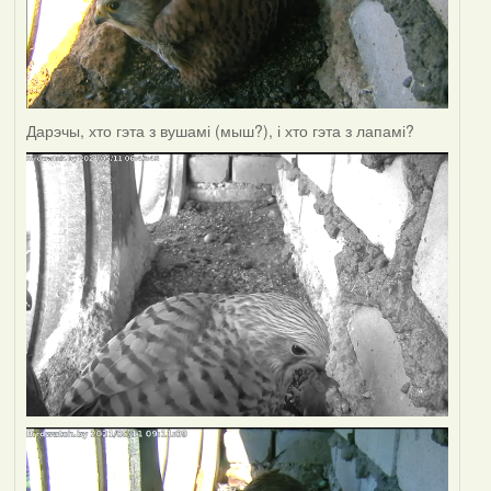
Дарэчы, хто гэта з вушамі (мыш?), і хто гэта з лапамі?