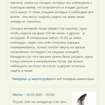
картина: самки на гнездах, которых мы наблюдаем с
reply
помощью камер, не отлучаются от кладки дольше
to
пяти минут. С теми птицами которых я наблюдаю все
by
иначе - они могут подолгу сидеть на краю ниши
Harrier
никуда не торопясь.
Сегодня вечером снова увидел эту парочку, одна
особь сидела на краю той же ниши, а другая - в
соседней. Я специально минут 15-20 за ними
наблюдал, сидят они себе спокойно изредка
перекрикиваясь, только голуби сверху на крыше
напряженно поглядуют на хищных соседей)
Незадолго до того как мне нужно было уходить, одна
птица улетела в направлении лугов, где можно
наблюдать пустельг на охоте, а другая осталась
сидеть в нише.
Увайдзіце
ці
зарэгіструйцеся
каб пакідаць каментары.
Harrier
- 16.05.2021 - 23:20
Птушкі, якія не гняздуюць з-за таго,
In