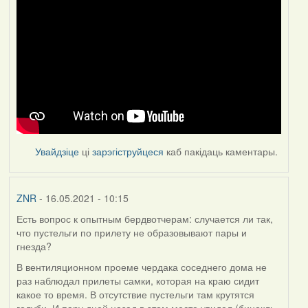
Увайдзіце
ці
зарэгіструйцеся
каб пакідаць каментары.
ZNR
- 16.05.2021 - 10:15
Есть вопрос к опытным бердвотчерам: случается ли так,
что пустельги по прилету не образовывают пары и
гнезда?
В вентиляционном проеме чердака соседнего дома не
раз наблюдал прилеты самки, которая на краю сидит
какое то время. В отсутствие пустельги там крутятся
голуби. И пару дней назад в этом месте увидел (бинокль