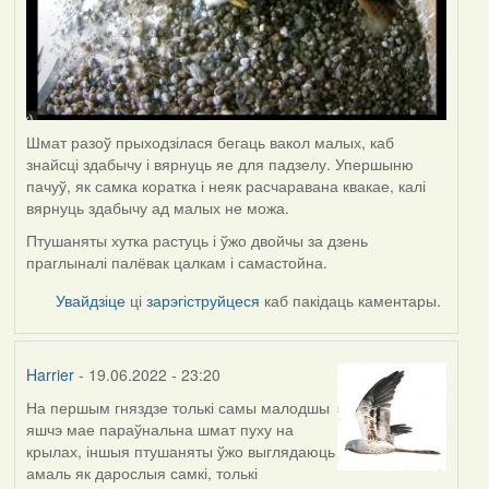
Шмат разоў прыходзілася бегаць вакол малых, каб
знайсці здабычу і вярнуць яе для падзелу. Упершыню
пачуў, як самка коратка і неяк расчаравана квакае, калі
вярнуць здабычу ад малых не можа.
Птушаняты хутка растуць і ўжо двойчы за дзень
праглыналі палёвак цалкам і самастойна.
Увайдзіце
ці
зарэгіструйцеся
каб пакідаць каментары.
Harrier
- 19.06.2022 - 23:20
На першым гняздзе толькі самы малодшы
яшчэ мае параўнальна шмат пуху на
крылах, іншыя птушаняты ўжо выглядаюць
амаль як дарослыя самкі, толькі