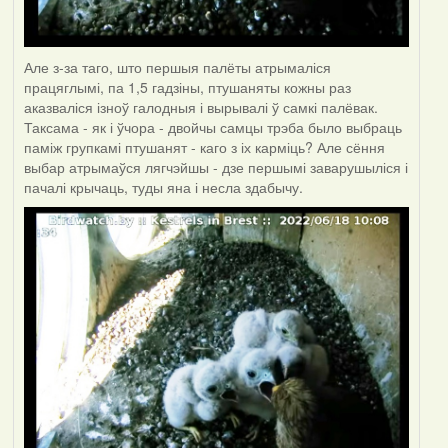
Але з-за таго, што першыя палёты атрымаліся
працяглымі, па 1,5 гадзіны, птушаняты кожны раз
аказваліся ізноў галодныя і вырывалі ў самкі палёвак.
Таксама - як і ўчора - двойчы самцы трэба было выбраць
паміж групкамі птушанят - каго з іх карміць? Але сёння
выбар атрымаўся лягчэйшы - дзе першымі заварушыліся і
пачалі крычаць, туды яна і несла здабычу.