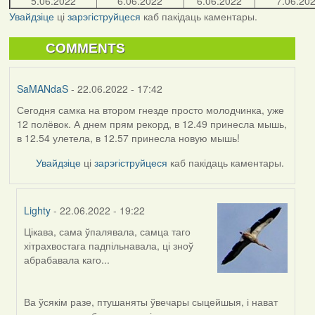
5.06.2022
6.06.2022
6.06.2022
7.06.20
Увайдзіце
ці
зарэгіструйцеся
каб пакідаць каментары.
COMMENTS
SaMANdaS
- 22.06.2022 - 17:42
Сегодня самка на втором гнезде просто молодчинка, уже
12 полёвок. А днем прям рекорд, в 12.49 принесла мышь,
в 12.54 улетела, в 12.57 принесла новую мышь!
Увайдзіце
ці
зарэгіструйцеся
каб пакідаць каментары.
Lighty
- 22.06.2022 - 19:22
Цікава, сама ўпалявала, самца таго
In
хітрахвостага падпільнавала, ці зноў
reply
абрабавала каго...
to
by
SaMANdaS
Ва ўсякім разе, птушаняты ўвечары сыцейшыя, і нават