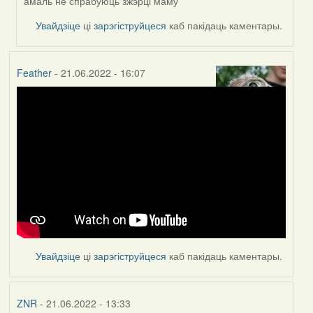
амаль не спрабуюць зжэрці маму
Увайдзіце
ці
зарэгіструйцеся
каб пакідаць каментары.
Feather
- 21.06.2022 - 16:07
Увайдзіце
ці
зарэгіструйцеся
каб пакідаць каментары.
ZNR
- 21.06.2022 - 13:33