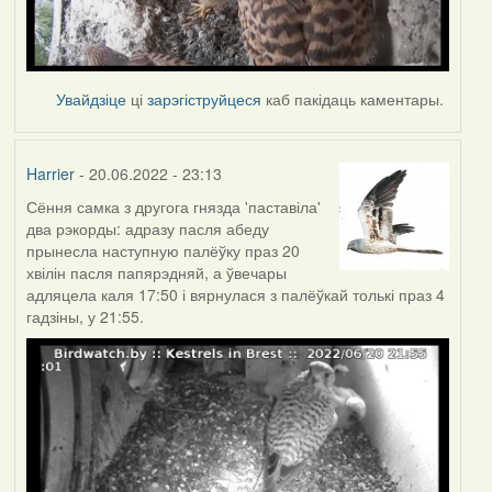
Увайдзіце
ці
зарэгіструйцеся
каб пакідаць каментары.
Harrier
- 20.06.2022 - 23:13
Сёння самка з другога гнязда 'паставіла'
два рэкорды: адразу пасля абеду
прынесла наступную палёўку праз 20
хвілін пасля папярэдняй, а ўвечары
адляцела каля 17:50 і вярнулася з палёўкай толькі праз 4
гадзіны, у 21:55.