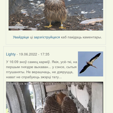
Увайдзіце
ці
зарэгіструйцеся
каб пакідаць каментары.
Lighty
- 19.06.2022 - 17:35
У 16:09 зноў самец карміў. Якія, усё-ткі, на
першым гняздзе выхаван... у сэнсе, сытыя
птушаняты. Не верашчаць, не дзяруцца,
нават не спрабуюць зжэрці тату...