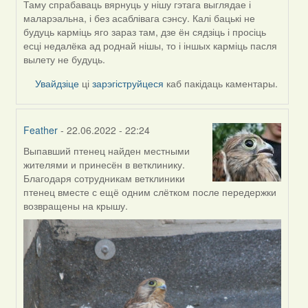
by
Таму спрабаваць вярнуць у нішу гэтага выглядае і
ZNR
маларэальна, і без асаблівага сэнсу. Калі бацькі не
будуць карміць яго зараз там, дзе ён сядзіць і просіць
есці недалёка ад роднай нішы, то і іншых карміць пасля
вылету не будуць.
Увайдзіце
ці
зарэгіструйцеся
каб пакідаць каментары.
Feather
- 22.06.2022 - 22:24
Выпавший птенец найден местными
In
жителями и принесён в ветклинику.
reply
Благодаря сотрудникам ветклиники
to
птенец вместе с ещё одним слётком после передержки
by
возвращены на крышу.
ZNR