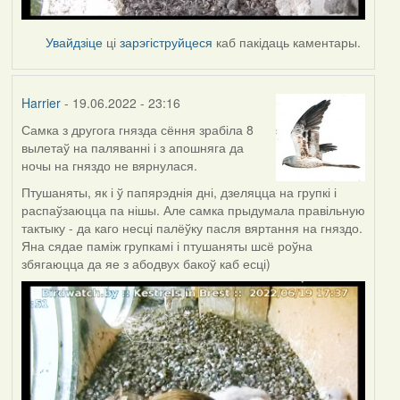
Увайдзіце
ці
зарэгіструйцеся
каб пакідаць каментары.
Harrier
- 19.06.2022 - 23:16
Самка з другога гнязда сёння зрабіла 8
вылетаў на паляванні і з апошняга да
ночы на гняздо не вярнулася.
Птушаняты, як і ў папярэднія дні, дзеляцца на групкі і
распаўзаюцца па нішы. Але самка прыдумала правільную
тактыку - да каго несці палёўку пасля вяртання на гняздо.
Яна сядае паміж групкамі і птушаняты шсё роўна
збягаюцца да яе з абодвух бакоў каб есці)