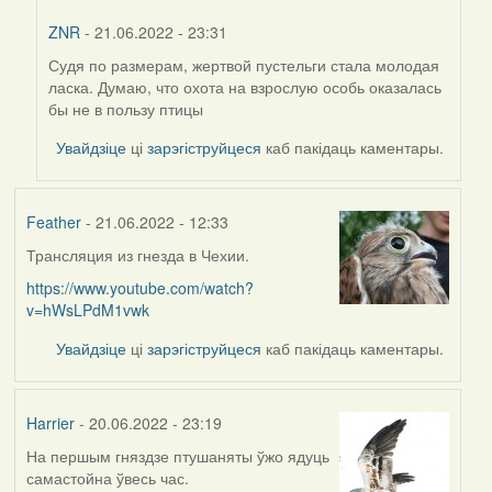
ZNR
- 21.06.2022 - 23:31
Судя по размерам, жертвой пустельги стала молодая
In
ласка. Думаю, что охота на взрослую особь оказалась
reply
бы не в пользу птицы
to
by
Увайдзіце
ці
зарэгіструйцеся
каб пакідаць каментары.
Harrier
Feather
- 21.06.2022 - 12:33
Трансляция из гнезда в Чехии.
https://www.youtube.com/watch?
v=hWsLPdM1vwk
Увайдзіце
ці
зарэгіструйцеся
каб пакідаць каментары.
Harrier
- 20.06.2022 - 23:19
На першым гняздзе птушаняты ўжо ядуць
самастойна ўвесь час.