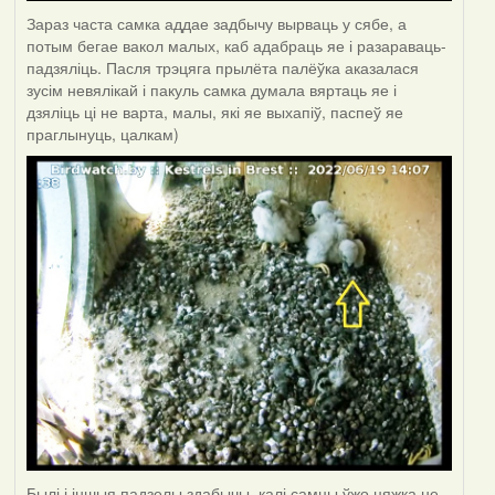
Зараз часта самка аддае задбычу вырваць у сябе, а
потым бегае вакол малых, каб адабраць яе і разараваць-
падзяліць. Пасля трэцяга прылёта палёўка аказалася
зусім невялікай і пакуль самка думала вяртаць яе і
дзяліць ці не варта, малы, які яе выхапіў, паспеў яе
праглынуць, цалкам)
Былі і іншыя падзелы здабычы, калі самцы ўжо цяжка не