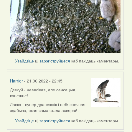
Увайдзіце
ці
зарэгіструйцеся
каб пакідаць каментары.
Harrier
- 21.06.2022 - 22:45
Дзякуй - невялікая, але сенсацыя,
In
канешне!
reply
to
Ласка - супер драпежнік і небяспечная
by
здабыча, якая сама стала ахвярай.
ZNR
Увайдзіце
ці
зарэгіструйцеся
каб пакідаць каментары.