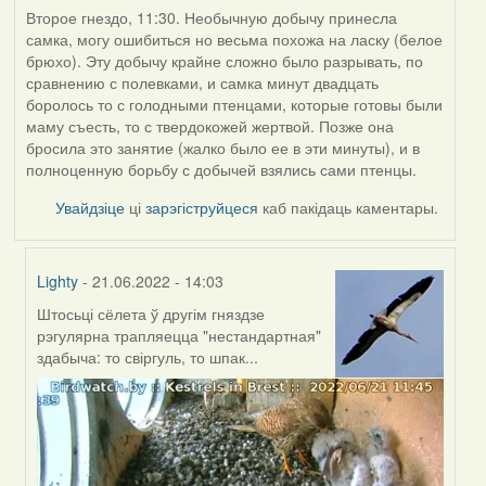
Второе гнездо, 11:30. Необычную добычу принесла
самка, могу ошибиться но весьма похожа на ласку (белое
брюхо). Эту добычу крайне сложно было разрывать, по
сравнению с полевками, и самка минут двадцать
боролось то с голодными птенцами, которые готовы были
маму съесть, то с твердокожей жертвой. Позже она
бросила это занятие (жалко было ее в эти минуты), и в
полноценную борьбу с добычей взялись сами птенцы.
Увайдзіце
ці
зарэгіструйцеся
каб пакідаць каментары.
Lighty
- 21.06.2022 - 14:03
Штосьці сёлета ў другім гняздзе
In
рэгулярна трапляецца "нестандартная"
reply
здабыча: то свіргуль, то шпак...
to
by
ZNR