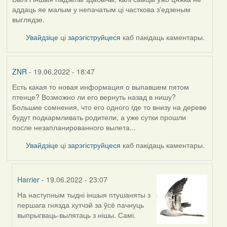
аддаць яе малым у непачатым ці часткова з'едзеным
выглядзе.
Увайдзіце
ці
зарэгіструйцеся
каб пакідаць каментары.
ZNR
- 19.06.2022 - 18:47
Есть какая то новая информация о выпавшем пятом
птенце? Возможно ли его вернуть назад в нишу?
Большие сомнения, что его одного где то внизу на дереве
будут подкармливать родители, а уже сутки прошли
после незапланированного вылета...
Увайдзіце
ці
зарэгіструйцеся
каб пакідаць каментары.
Harrier
- 19.06.2022 - 23:07
На наступным тыдні іншыя птушаняты з
In
першага гнязда хутчэй за ўсё пачнуць
reply
выпрыгваць-вылятаць з нішы. Самі.
to