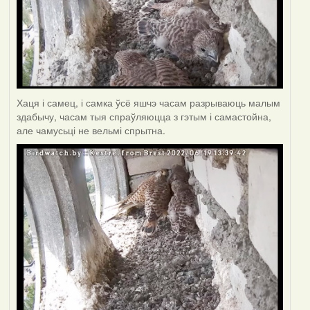
Хаця і самец, і самка ўсё яшчэ часам разрываюць малым
здабычу, часам тыя спраўляюцца з гэтым і самастойна,
але чамусьці не вельмі спрытна.