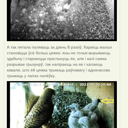
А так лятала паляваць за дзень 8 разоў. Карміць малых
становіцца ўсё больш цяжка: яны не толькі вырываюць
здабычу і стараюцца праглынуць яе, але і калі самка
разрывае грызунрў, так напіраюць на яе і хапаюць
кавалкі, што ёй цяжка трымаць раўнавагу і адначасова
трымаць у лапах палёўку.