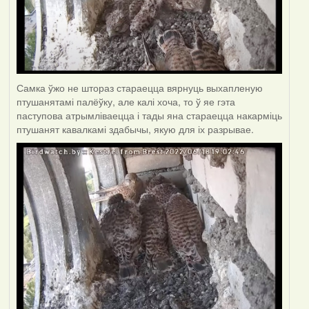
Самка ўжо не штораз стараецца вярнуць выхапленую
птушанятамі палёўку, але калі хоча, то ў яе гэта
паступова атрымліваецца і тады яна стараецца накарміць
птушанят кавалкамі здабычы, якую для іх разрывае.