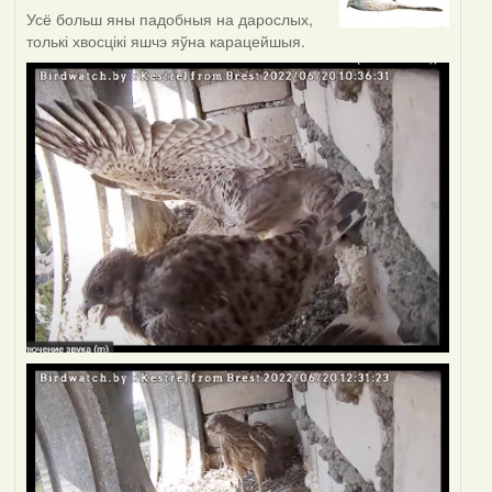
Усё больш яны падобныя на дарослых,
толькі хвосцікі яшчэ яўна карацейшыя.