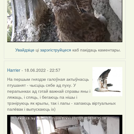
Увайдзіце
ці
зарэгіструйцеся
каб пакідаць каментары.
Harrier
- 18.06.2022 - 22:57
На першым гняздзе галоўная актыўнасць
птушанят - чысціць сябе ад пуху. У
перапынках ад гэтай важнай справы яны і
ляжаць, і спяць, і бегаюць па нішы і
трэніруюць як крылы, так і лапы - хапаюць віртуальных
палёвак і выпускаюць іх)