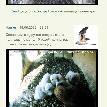
Увайдзіце
ці
зарэгіструйцеся
каб пакідаць каментары.
Harrier
- 18.06.2022 - 22:54
Cёння самка з другога гнязда лятала
паляваць не менш 10 разоў і кожны раз
прыносіла на гняздо палёўку.