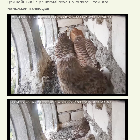
цямнейшыя і з рэшткамі пуха на галаве - там яго
найцяжэй пачысціць.