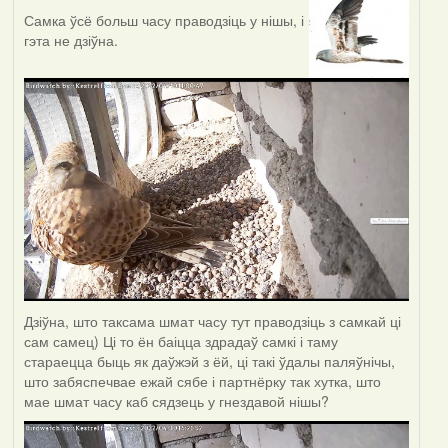
Самка ўсё больш часу праводзіць у нішы, і
гэта не дзіўна.
Дзіўна, што таксама шмат часу тут праводзіць з самкай ці
сам самец) Ці то ён баіцца здрадаў самкі і таму
стараецца быць як даўжэй з ёй, ці такі ўдалы паляўнічы,
што забяспечвае ежай сябе і партнёрку так хутка, што
мае шмат часу каб сядзець у гнездавой нішы?