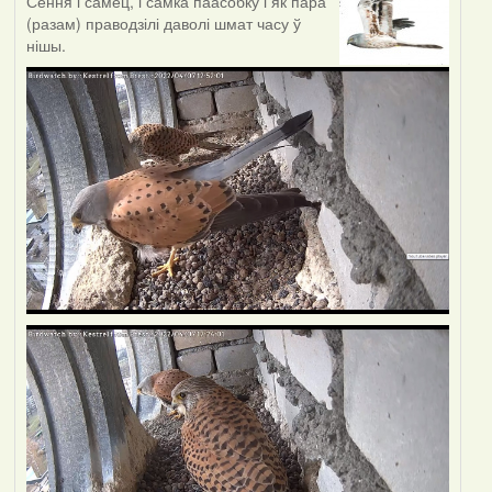
Сёння і самец, і самка паасобку і як пара
(разам) праводзілі даволі шмат часу ў
нішы.