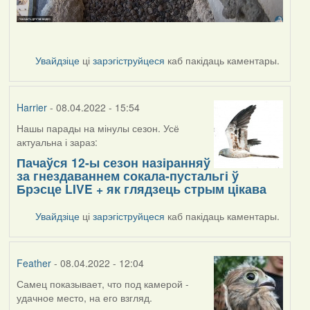
Увайдзіце
ці
зарэгіструйцеся
каб пакідаць каментары.
Harrier
- 08.04.2022 - 15:54
Нашы парады на мінулы сезон. Усё
актуальна і зараз:
Пачаўся 12-ы сезон назіранняў
за гнездаваннем сокала-пустальгі ў
Брэсце LIVE + як глядзець стрым цікава
Увайдзіце
ці
зарэгіструйцеся
каб пакідаць каментары.
Feather
- 08.04.2022 - 12:04
Самец показывает, что под камерой -
удачное место, на его взгляд.