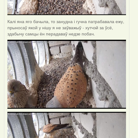
Калі яна яго бачыла, то занудна і гучна патрабавала ежу,
прыносаў якой у нішу я не заўважыў - хутчэй за ўсё,
здабычу самцы ён перадаваў недзе побач.