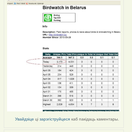
Увайдзіце
ці
зарэгіструйцеся
каб пакідаць каментары.