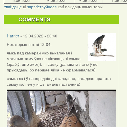
5.06.2022
6.06.2022
6.06.2022
7.06.20
Увайдзіце
ці
зарэгіструйцеся
каб пакідаць каментары.
COMMENTS
Harrier
- 12.04.2022 - 20:40
Некаторыя вынікі 12-04:
ямка пад камерай ужо выкапаная і
магчыма таму ўжо не цікаваць ні самца
(зрабіў, што змог)), ні самку (ранавата яшчэ ў яе
прысядаць, бо першае яйка не сфармавалася).
самка як і ў папярэднія дні галодная, нагадвае пра гэта
самцу калі ён у нішы амаль пастаянна: