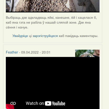
Выбіраць дзе адкладваць яйкі, канешне, ёй і хацелася б,
каб яна гэта не рабіла ў нашай сляпой зоне. Дзе яна
сёння і начуе.
Увайдзіце
ці
зарэгіструйцеся
каб пакідаць каментары.
Feather
- 09.04.2022 - 20:01