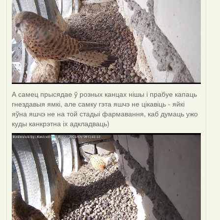
А самец прысядае ў розных канцах нішы і прабуе капаць
гнездавыя ямкі, але самку гэта яшчэ не цікавіць - яйкі
яўна яшчэ не на той стадыі фармавання, каб думаць ужо
куды канкрэтна іх адкладваць)