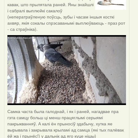
кавак, што прылятала раней. Яны знайшлі
і сабралі выплюйкі сакалоў
(неператраўленую поўсць, зубы і часам іншыя косткі
ахвяр, якія сокалы спрэсаванымі выплюўваюць - праз рот
- са страўніка).
Самка часта была галоднай, і як і раней, нагадвае пра
гэта самцу больш ці менш працяглымі серыямі
пакрыкванняў. А калі ён прыносіў здабычу, хутка яе
вырывала і закрывала крыламі ад самца (які тых палёвак
ёй жа і прынёс!) у дальнік ад яго куце нішы)