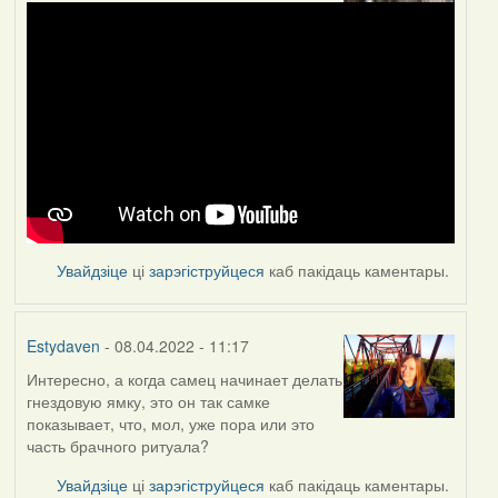
Увайдзіце
ці
зарэгіструйцеся
каб пакідаць каментары.
Estydaven
- 08.04.2022 - 11:17
Интересно, а когда самец начинает делать
гнездовую ямку, это он так самке
показывает, что, мол, уже пора или это
часть брачного ритуала?
Увайдзіце
ці
зарэгіструйцеся
каб пакідаць каментары.