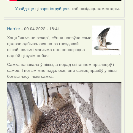
Увайдзіце
ці
зарэгіструйцеся
каб пакідаць каментары.
Harrier
- 09.04.2022 - 18:41
Хаця "яшчэ не вечар", сёння напэўна саме
цікавае адбывалася па-за гнездавой
нішай, вельмі магчыма што непасрэдна
над ёй ці зусім побач.
Самка начавала ў нішы, а перад світаннем прыляцеў і
самец. І потым мне падалося, што самец правёў у нішы
больш часу, чым самка.