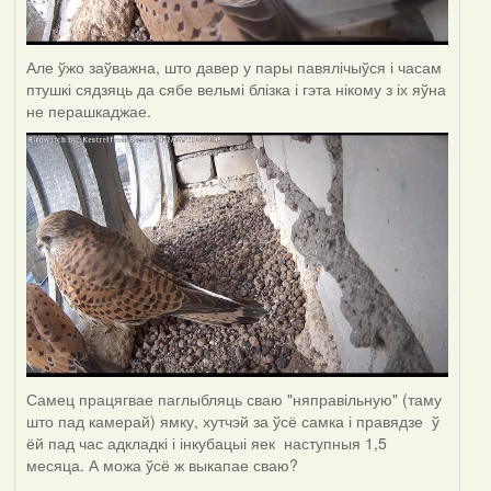
Але ўжо заўважна, што давер у пары павялічыўся і часам
птушкі сядзяць да сябе вельмі блізка і гэта нікому з іх яўна
не перашкаджае.
Самец працягвае паглыбляць сваю "няправільную" (таму
што пад камерай) ямку, хутчэй за ўсё самка і правядзе ў
ёй пад час адкладкі і інкубацыі яек наступныя 1,5
месяца. А можа ўсё ж выкапае сваю?