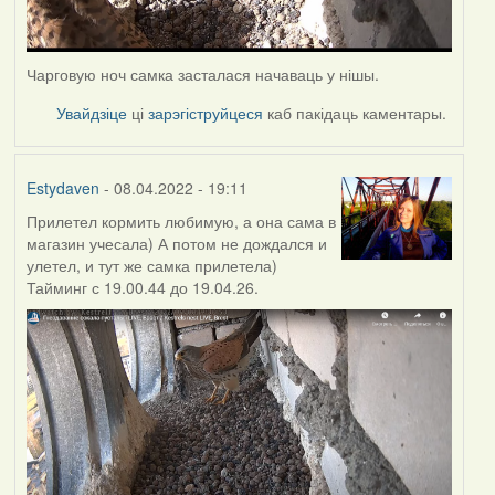
Чарговую ноч самка засталася начаваць у нішы.
Увайдзіце
ці
зарэгіструйцеся
каб пакідаць каментары.
Estydaven
- 08.04.2022 - 19:11
Прилетел кормить любимую, а она сама в
магазин учесала) А потом не дождался и
улетел, и тут же самка прилетела)
Тайминг с 19.00.44 до 19.04.26.