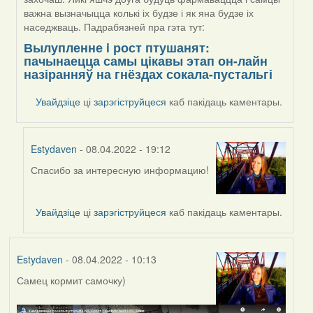
важна вызначыцца колькі іх будзе і як яна будзе іх
наседжваць. Падрабязней пра гэта тут:
Вылупленне i рост птушанят:
пачынаецца самы цікавы этап он-лайн
назіранняў на гнёздах сокала-пустальгі
Увайдзіце
ці
зарэгіструйцеся
каб пакідаць каментары.
Estydaven
- 08.04.2022 - 19:12
Спасибо за интересную информацию!
In
reply
to
Увайдзіце
ці
зарэгіструйцеся
каб пакідаць каментары.
by
Harrier
Estydaven
- 08.04.2022 - 10:13
Самец кормит самочку)