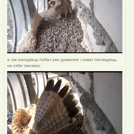
а так пасядзець побач ужо дазваляе і нават паглядзець
на сябе таксама;