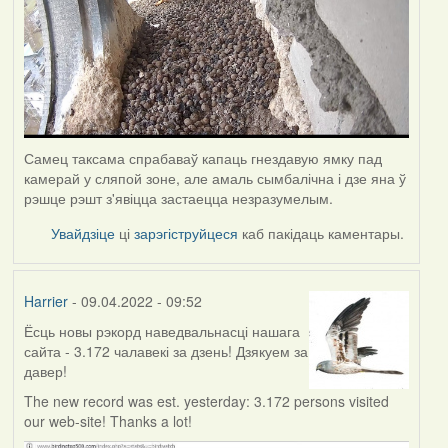
Самец таксама спрабаваў капаць гнездавую ямку пад
камерай у сляпой зоне, але амаль сымбалічна і дзе яна ў
рэшце рэшт з'явіцца застаецца незразумелым.
Увайдзіце
ці
зарэгіструйцеся
каб пакідаць каментары.
Harrier
- 09.04.2022 - 09:52
Ёсць новы рэкорд наведвальнасці нашага
сайта - 3.172 чалавекі за дзень! Дзякуем за
давер!
The new record was est. yesterday: 3.172 persons visited
our web-site! Thanks a lot!