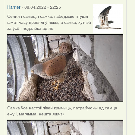
Harrier
- 08.04.2022 - 22:25
Сёння і самец, і самка, і абедзьве птушкі
шмат часу правялі ў нішы, а самка, хутчэй
за ўсё і недалёка ад яе.
Самка ўсё настойлівей крычыць, патрабуючы ад самца
ежу і, магчыма, нешта яшчэ)