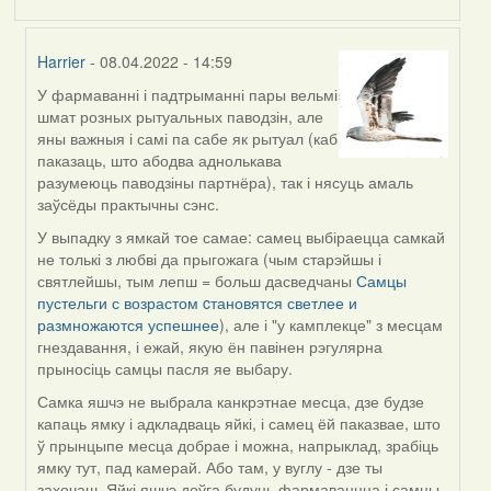
Harrier
- 08.04.2022 - 14:59
У фармаванні і падтрыманні пары вельмі
In
шмат розных рытуальных паводзін, але
reply
яны важныя і самі па сабе як рытуал (каб
to
паказаць, што абодва аднолькава
by
разумеюць паводзіны партнёра), так і нясуць амаль
Estydaven
заўсёды практычны сэнс.
У выпадку з ямкай тое самае: самец выбіраецца самкай
не толькі з любві да прыгожага (чым старэйшы і
святлейшы, тым лепш = больш дасведчаны
Самцы
пустельги с возрастом cтановятся светлее и
размножаются успешнее
), але і "у камплекце" з месцам
гнездавання, і ежай, якую ён павінен рэгулярна
прыносіць самцы пасля яе выбару.
Самка яшчэ не выбрала канкрэтнае месца, дзе будзе
капаць ямку і адкладваць яйкі, і самец ёй паказвае, што
ў прынцыпе месца добрае і можна, напрыклад, зрабіць
ямку тут, пад камерай. Або там, у вуглу - дзе ты
захочаш. Яйкі яшчэ доўга будуць фармаваццца і самцы