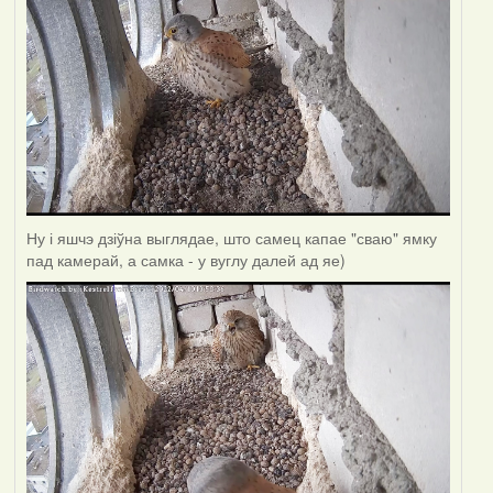
Ну і яшчэ дзіўна выглядае, што самец капае "сваю" ямку
пад камерай, а самка - у вуглу далей ад яе)