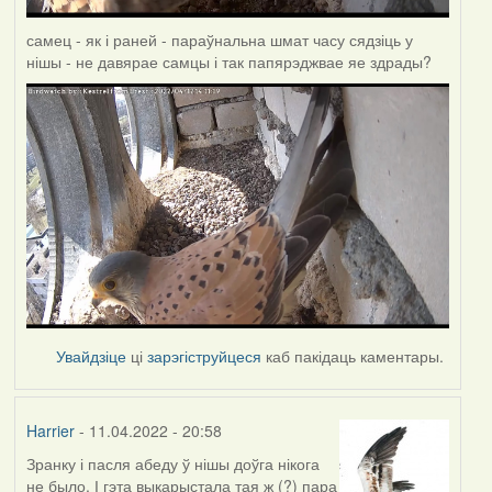
самец - як і раней - параўнальна шмат часу сядзіць у
нішы - не давярае самцы і так папярэджвае яе здрады?
Увайдзіце
ці
зарэгіструйцеся
каб пакідаць каментары.
Harrier
- 11.04.2022 - 20:58
Зранку і пасля абеду ў нішы доўга нікога
не было. І гэта выкарыстала тая ж (?) пара