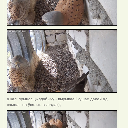
а калі прыносіць здабычу - вырывае і кушае далей ад
самца - на ўсялякі выпадак);