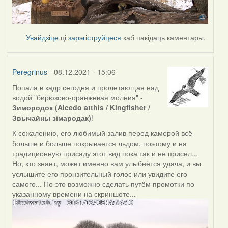
Увайдзіце
ці
зарэгіструйцеся
каб пакідаць каментары.
Peregrinus
- 08.12.2021 - 15:06
Попала в кадр сегодня и пролетающая над
водой "бирюзово-оранжевая молния" -
Зимородок (Alcedo atthis / Kingfisher /
Звычайны зімародак)
!
К сожалению, его любимый залив перед камерой всё
больше и больше покрывается льдом, поэтому и на
традиционную присаду этот вид пока так и не присел...
Но, кто знает, может именно вам улыбнётся удача, и вы
услышите его пронзительный голос или увидите его
самого... По это возможно сделать путём промотки по
указанному времени на скриншоте...