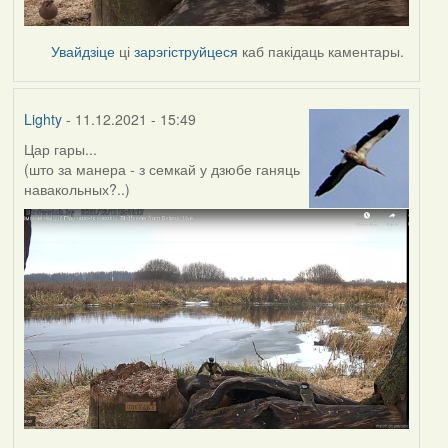
Увайдзіце
ці
зарэгіструйцеся
каб пакідаць каментары.
Lighty
- 11.12.2021 - 15:49
Цар гары...
(што за манера - з семкай у дзюбе ганяць
навакольных?..)