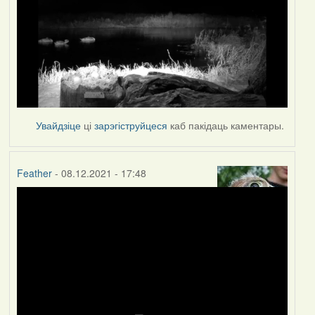
Увайдзіце
ці
зарэгіструйцеся
каб пакідаць каментары.
Feather
- 08.12.2021 - 17:48