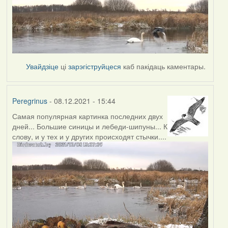
Увайдзіце
ці
зарэгіструйцеся
каб пакідаць каментары.
Peregrinus
- 08.12.2021 - 15:44
Самая популярная картинка последних двух
дней... Большие синицы и лебеди-шипуны... К
слову, и у тех и у других происходят стычки....