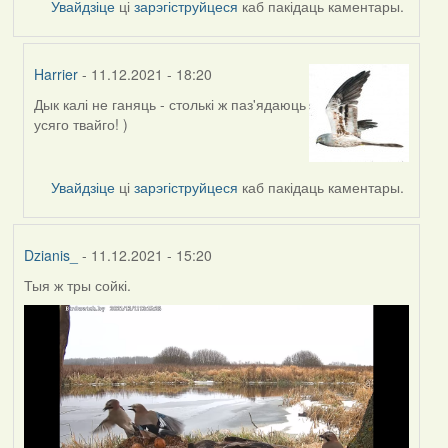
Увайдзіце
ці
зарэгіструйцеся
каб пакідаць каментары.
Harrier
- 11.12.2021 - 18:20
Дык калі не ганяць - столькі ж паз'ядаюць
In
усяго твайго! )
reply
to
by
Увайдзіце
ці
зарэгіструйцеся
каб пакідаць каментары.
Lighty
Dzianis_
- 11.12.2021 - 15:20
Тыя ж тры сойкі.