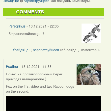
Увайдзіце
ці
зарэгіструйцеся
каб пакідаць каментары.
COMMENTS
Peregrinus
- 13.12.2021 - 22:35
Бiяразнастайнасць!!!?
In
reply
to
Увайдзіце
ці
зарэгіструйцеся
каб пакідаць каментары.
by
corvus
Feather
- 13.12.2021 - 11:38
Ночью на противоположный берег
приходят четвероногие )
Fox on the first video and two Racoon dogs
on the second: