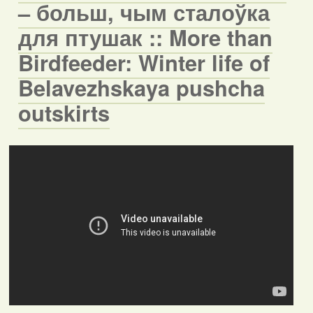
– больш, чым сталоўка
для птушак :: More than
Birdfeeder: Winter life of
Belavezhskaya pushcha
outskirts