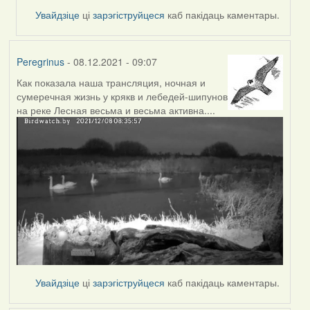
Увайдзіце
ці
зарэгіструйцеся
каб пакідаць каментары.
Peregrinus
- 08.12.2021 - 09:07
Как показала наша трансляция, ночная и
сумеречная жизнь у крякв и лебедей-шипунов
на реке Лесная весьма и весьма активна....
Увайдзіце
ці
зарэгіструйцеся
каб пакідаць каментары.