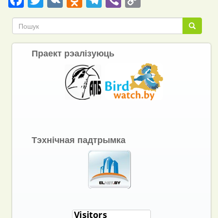
Link
Пошук
Пошук
Праект рэалізуюць
Тэхнічная падтрымка