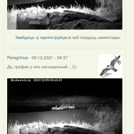
Увайдзіце
ці
зарэгіструйцеся
каб пакідаць каментары.
Peregrinus
- 09.12.2021 - 06:37
Да, график у них насыщенный....)))