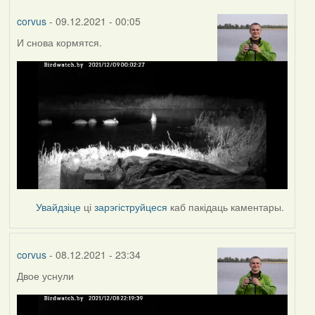
corvus
- 09.12.2021 - 00:05
И снова кормятся.
Увайдзіце
ці
зарэгіструйцеся
каб пакідаць каментары.
corvus
- 08.12.2021 - 23:34
Двое уснули