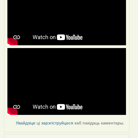
Увайдзіце
ці
зарэгіструйцеся
каб пакідаць каментары.