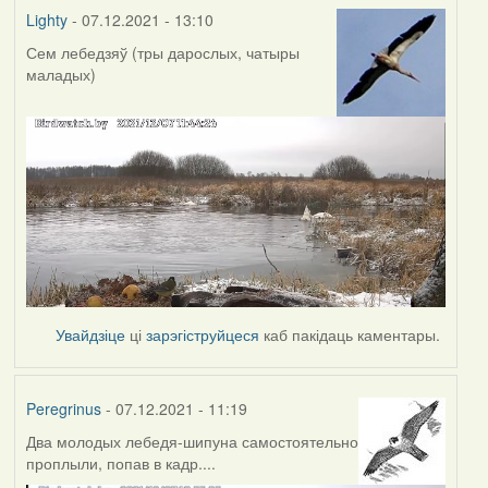
Lighty
- 07.12.2021 - 13:10
Сем лебедзяў (тры дарослых, чатыры
маладых)
Увайдзіце
ці
зарэгіструйцеся
каб пакідаць каментары.
Peregrinus
- 07.12.2021 - 11:19
Два молодых лебедя-шипуна самостоятельно
проплыли, попав в кадр....