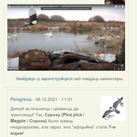
Увайдзіце
ці
зарэгіструйцеся
каб пакідаць каментары.
Peregrinus
- 08.12.2021 - 11:31
Дзякуй за пільнасць і цікавасць да
In
трансляцыі! Так,
Сароку (Pica pica /
reply
Magpie / Сорока)
было чуваць
to
неаднаразова, але зараз яна "афіцыйна" стала
7-м
by
відам
!
svyat08