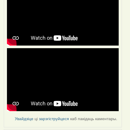
Увайдзіце
ці
зарэгіструйцеся
каб пакідаць каментары.