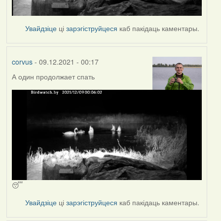
Увайдзіце
ці
зарэгіструйцеся
каб пакідаць каментары.
corvus
- 09.12.2021 - 00:17
А один продолжает спать
😴
Увайдзіце
ці
зарэгіструйцеся
каб пакідаць каментары.