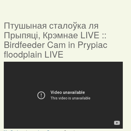
Птушыная сталоўка ля
Прыпяці, Крэмнае LIVE ::
Birdfeeder Cam in Prypiac
floodplain LIVE