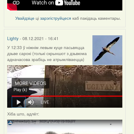
Увайдзіце
ці
зарэгіструйцеся
каб пакідаць каментары.
Lighty
- 08.12.2021 - 16:41
У 12:33 ў ніжнім левым куце пасьвяцца
дзьве сарокі (толькі скрыншот з дзьвюма
адначасова зрабіць не атрымліваецца)
Хіба што, адлёт: