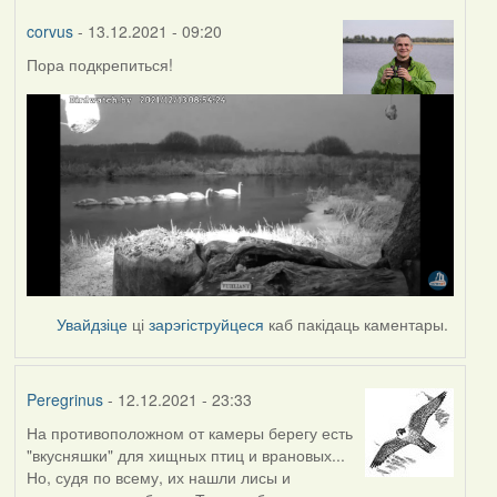
corvus
- 13.12.2021 - 09:20
Пора подкрепиться!
Увайдзіце
ці
зарэгіструйцеся
каб пакідаць каментары.
Peregrinus
- 12.12.2021 - 23:33
На противоположном от камеры берегу есть
"вкусняшки" для хищных птиц и врановых...
Но, судя по всему, их нашли лисы и