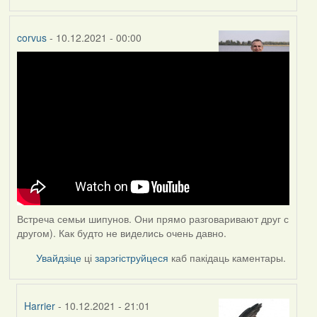
corvus
- 10.12.2021 - 00:00
Встреча семьи шипунов. Они прямо разговаривают друг с
другом). Как будто не виделись очень давно.
Увайдзіце
ці
зарэгіструйцеся
каб пакідаць каментары.
Harrier
- 10.12.2021 - 21:01