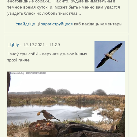
енотовидные собаки... Так что, будьте внимательны в
темное время суток, и, может быть именно вам удастся
увидеть блеск их любопытных глаз ..
Увайдзіце
ці
зарэгіструйцеся
каб пакідаць каментары.
Lighty
- 12.12.2021 - 11:29
І зноў тры сойкі - верхняя дзьвюх іншых
трохі ганяе