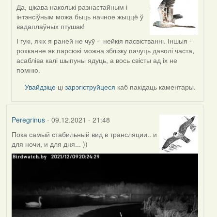
Да, цікава наколькі разнастайным і
In
інтэнсіўным можа быць начное жыццё ў
reply
вадаплаўных птушак!
to
by
І гукі, якіх я раней не чуў - нейкія пасвістванні. Іншыя -
corvus
рохканне як парсюкі можна зблізку пачуць даволі часта,
асабліва калі шыпуны ядуць, а вось свісты ад іх не
помню.
Увайдзіце
ці
зарэгіструйцеся
каб пакідаць каментары.
Peregrinus
- 09.12.2021 - 21:48
Пока самый стабильный вид в трансляции.. и
для ночи, и для дня... ))