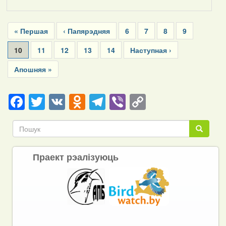
Pagination
First
« Першая
Previous
‹ Папярэдняя
Page
6
Page
7
Page
8
Page
9
page
page
Current
10
Page
11
Page
12
Page
13
Page
14
Next
Наступная ›
page
page
Last
Апошняя »
page
Facebook
Twitter
VK
Odnoklassniki
Telegram
Viber
Copy
Link
Пошук
Пошук
Праект рэалізуюць