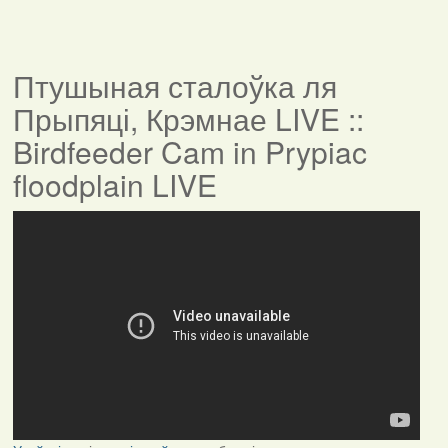
Птушыная сталоўка ля
Прыпяці, Крэмнае LIVE ::
Birdfeeder Cam in Prypiac
floodplain LIVE