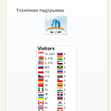
Тэхнічная падтрымка