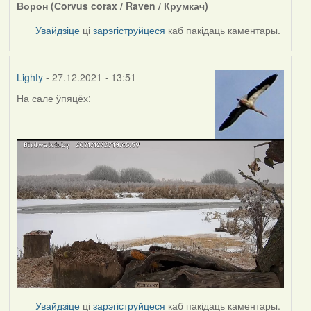
Ворон (Сorvus corax / Raven / Крумкач)
Увайдзіце
ці
зарэгіструйцеся
каб пакідаць каментары.
Lighty
- 27.12.2021 - 13:51
На сале ўпяцёх:
Увайдзіце
ці
зарэгіструйцеся
каб пакідаць каментары.