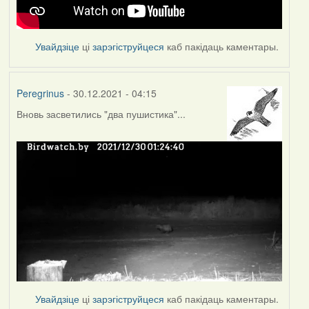
Увайдзіце
ці
зарэгіструйцеся
каб пакідаць каментары.
Peregrinus
- 30.12.2021 - 04:15
Вновь засветились "два пушистика"...
Увайдзіце
ці
зарэгіструйцеся
каб пакідаць каментары.