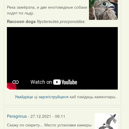
Река замёрзла, и две енотовидные собаки
ходят по льду.
Raccoon dogs
Nyctereutes procyonoides:
Увайдзіце
ці
зарэгіструйцеся
каб пакідаць каментары.
Peregrinus
- 27.12.2021 - 06:11
Скажу по секрету... Место установки камеры