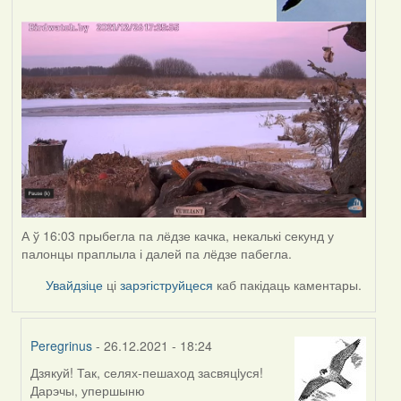
А ў 16:03 прыбегла па лёдзе качка, некалькі секунд у
палонцы праплыла і далей па лёдзе пабегла.
Увайдзіце
ці
зарэгіструйцеся
каб пакідаць каментары.
Peregrinus
- 26.12.2021 - 18:24
Дзякуй! Так, селях-пешаход засвяцiуся!
In
Дарэчы, упершыню
reply