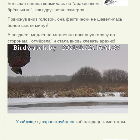
Большая синица кормилась на "арахисовом
брёвнышке", как вдруг резко замерла...
Повиснув вниз головой, она фактически не шевелилась
более шести минут!
А позднее, медленно-медленно повернув голову по
сторонам, "отмёрзла" и стала вновь клевать арахис!
Увайдзіце
ці
зарэгіструйцеся
каб пакідаць каментары.