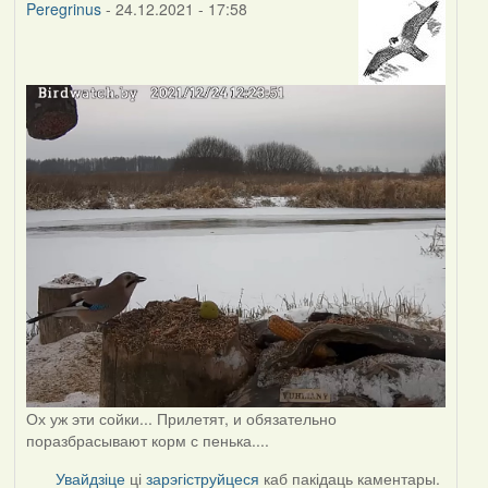
Peregrinus
- 24.12.2021 - 17:58
Ох уж эти сойки... Прилетят, и обязательно
поразбрасывают корм с пенька....
Увайдзіце
ці
зарэгіструйцеся
каб пакідаць каментары.