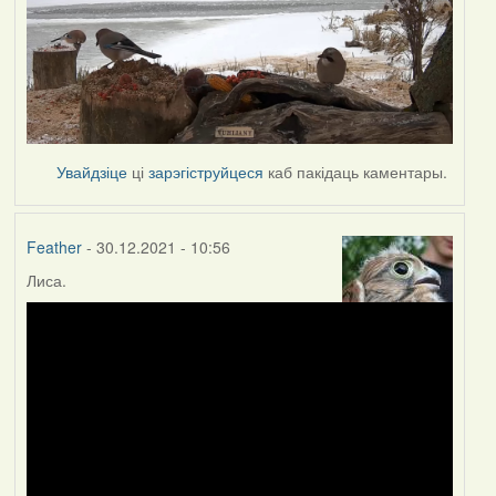
Увайдзіце
ці
зарэгіструйцеся
каб пакідаць каментары.
Feather
- 30.12.2021 - 10:56
Лиса.