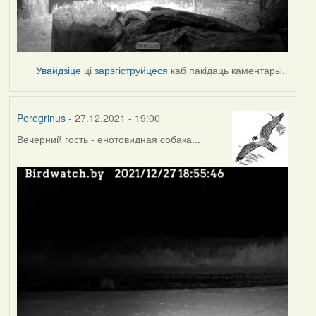
Увайдзіце
ці
зарэгіструйцеся
каб пакідаць каментары.
Peregrinus
- 27.12.2021 - 19:00
Вечерний гость - енотовидная собака...