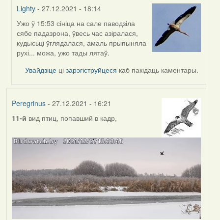
Lighty
- 27.12.2021 - 18:14
Ужо ў 15:53 сініца на сале паводзіла
In
сябе падазрона, ўвесь час азіралася,
reply
кудысьці ўглядалася, амаль прыпыняла
to
рухі... можа, ужо тады лятаў.
by
Peregrinus
Увайдзіце
ці
зарэгіструйцеся
каб пакідаць каментары.
Peregrinus
- 27.12.2021 - 16:21
11-й
вид птиц, попавший в кадр,