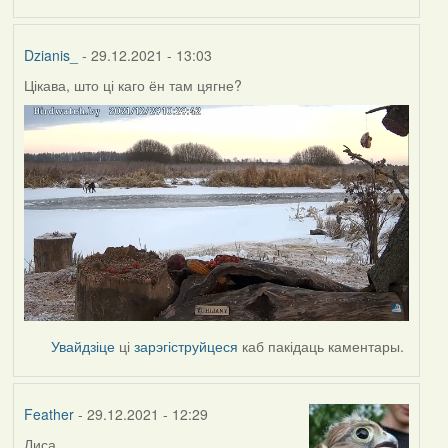
Dzianis_
- 29.12.2021 - 13:03
Цікава, што ці каго ён там цягне?
Увайдзіце
ці
зарэгіструйцеся
каб пакідаць каментары.
Feather
- 29.12.2021 - 12:29
Лиса.