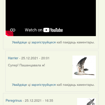
Увайдзіце
ці
зарэгіструйцеся
каб пакідаць каментары.
Harrier
- 25.12.2021 - 20:01
Супер! Пашанцавала ж!
In
reply
to
by
Увайдзіце
ці
зарэгіструйцеся
каб пакідаць каментары.
Feather
Peregrinus
- 25.12.2021 - 16:35