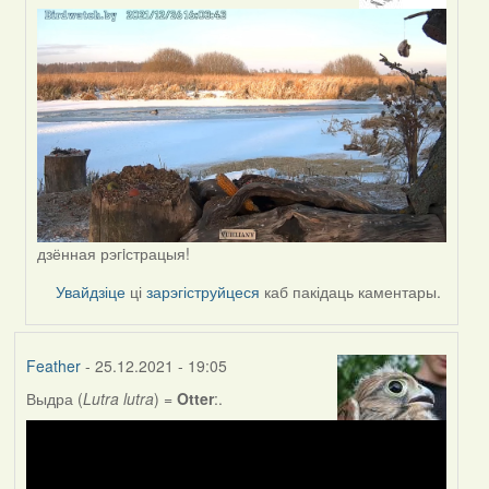
to
by
Lighty
дзённая рэгiстрацыя!
Увайдзіце
ці
зарэгіструйцеся
каб пакідаць каментары.
Feather
- 25.12.2021 - 19:05
Выдра (
Lutra lutra
) =
Otter
:.