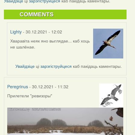
Увайдзіце
ці
зарэгіструйцеся
каб пакідаць каментары.
COMMENTS
Lighty
- 30.12.2021 - 12:02
Хваравіта неяк яно выглядае... каб хоць
In
не шалёнае.
reply
to
by
Увайдзіце
ці
зарэгіструйцеся
каб пакідаць каментары.
Peregrinus
Peregrinus
- 30.12.2021 - 11:32
Прилетели "ревизоры"