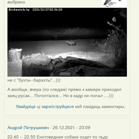
выбрано
не с "бухты--барахты"...)))
А вообще, вчера (по следам) прямо к камере приходил
заяц-русак... Потоптался... Но в кадр не попал ....)))
Увайдзіце
ці
зарэгіструйцеся
каб пакідаць каментары.
Андрэй Петрушкевіч
- 26.12.2021 - 23:09
22.40 -- 22.50 Енотовидная собака ходит по льду