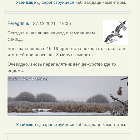
Увайдзіце
ці
зарэгіструйцеся
каб пакідаць каментары.
Peregrinus
- 27.12.2021 - 16:35
Сегодня у нас вновь эпизод с замиранием
синиц...
Большая синица в 16-16 прилетела поклевать сало... а в
итоге ей пришлось на 13 минут замереть!
Очевидно, вновь перепелятник вёл дежурство где то
рядом...
Увайдзіце
ці
зарэгіструйцеся
каб пакідаць каментары.