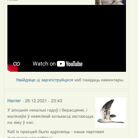
Увайдзіце
ці
зарэгіструйцеся
каб пакідаць каментары.
Harrier
- 28.12.2021 - 23:43
У апошнія некалькі гадоў і берасцянкі, і
малінаўкі ў невялікай колькасці застаюцца
на зіму ў нас.
Каб іх прасцей было адрозніць - наша чарговая
вызначальная табліца: