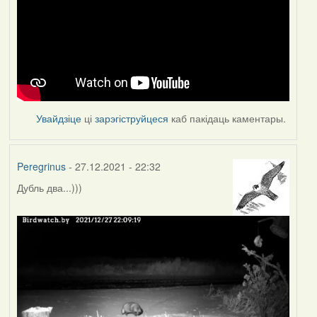
Увайдзіце
ці
зарэгіструйцеся
каб пакідаць каментары.
Peregrinus
- 27.12.2021 - 22:32
Дубль два...)))