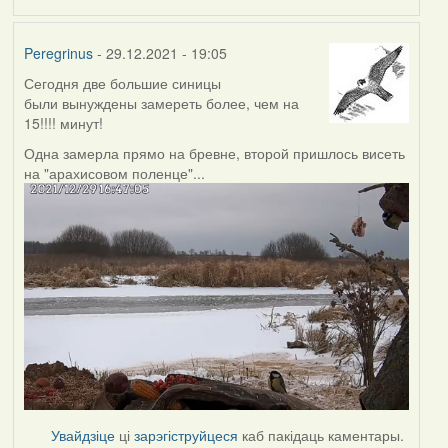
Peregrinus
- 29.12.2021 - 19:05
Сегодня две большие синицы
были вынуждены замереть более, чем на
15!!!! минут!
Одна замерла прямо на бревне, второй пришлось висеть
на "арахисовом поленце"...
Увайдзіце
ці
зарэгіструйцеся
каб пакідаць каментары.