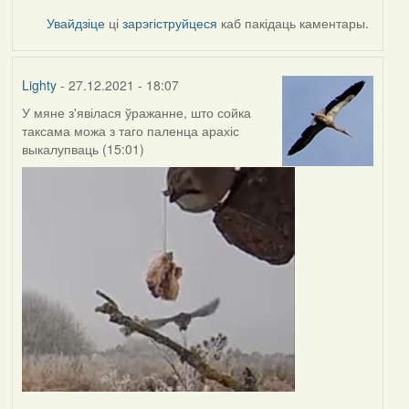
Увайдзіце
ці
зарэгіструйцеся
каб пакідаць каментары.
Lighty
- 27.12.2021 - 18:07
У мяне з'явілася ўражанне, што сойка
таксама можа з таго паленца арахіс
выкалупваць (15:01)