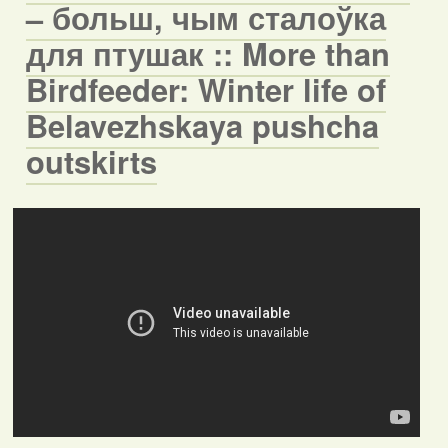
– больш, чым сталоўка
для птушак :: More than
Birdfeeder: Winter life of
Belavezhskaya pushcha
outskirts