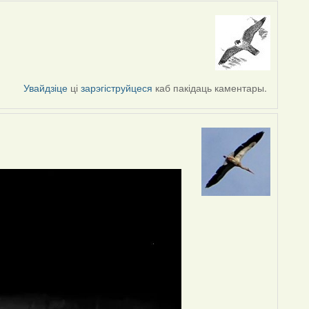
Увайдзіце
ці
зарэгіструйцеся
каб пакідаць каментары.