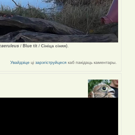
caeruleus
/ Blue tit / Сініца сіняя)
.
Увайдзіце
ці
зарэгіструйцеся
каб пакідаць каментары.