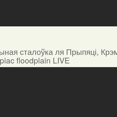
ная сталоўка ля Прыпяці, Крэм
ypiac floodplain LIVE