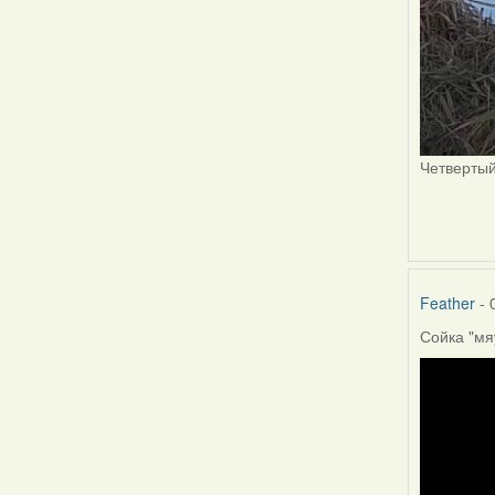
Четвертый
Feather
- 
Сойка "мя