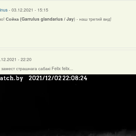
inus
- 03.12.2021 - 15:15
во!
Сойка (Garrulus glandarius / Jay
) - наш третий вид!
r
.12.2021 - 22:20
т замест страшнага сабакі Felix felix...