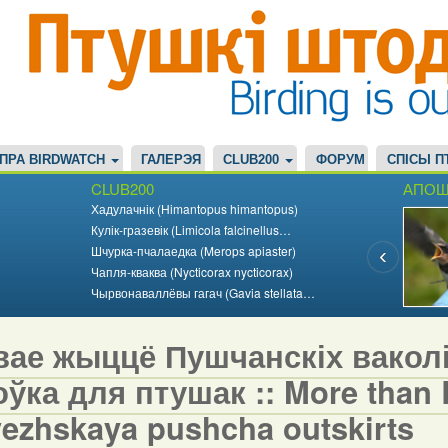
ПРА BIRDWATCH
ГАЛЕРЭЯ
CLUB200
ФОРУМ
СПІСЫ П
CLUB200
АПОШ
Хадулачнік (Himantopus himantopus)
Кулік-гразевік (Limicola falcinellus…
Шчурка-пчалаедка (Merops apiaster)
Чапля-кваква (Nycticorax nycticorax)
Чырвонаваллёвы гагач (Gavia stellata…
вае жыццё Пушчанскіх вакол
ўка для птушак :: More than Bi
vezhskaya pushcha outskirts