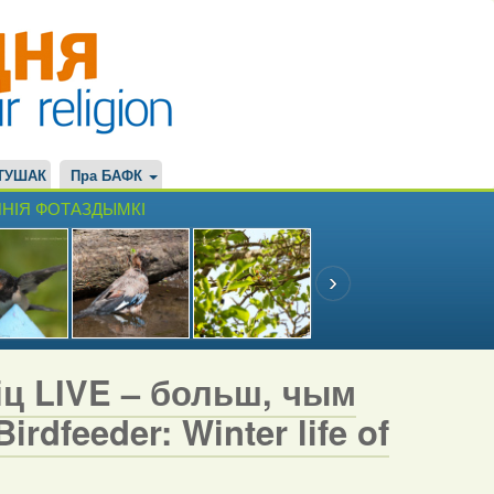
ТУШАК
Пра БАФК
НІЯ ФОТАЗДЫМКІ
іц LIVE – больш, чым
rdfeeder: Winter life of