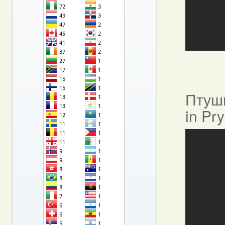
Птушы
in Pr