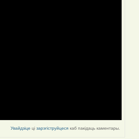
Увайдзіце
ці
зарэгіструйцеся
каб пакідаць каментары.