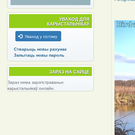
УВАХОД ДЛЯ
КАРЫСТАЛЬНІКАЎ
Уваход у сістэму
Стварыць новы рахунак
Запытаць новы пароль
ЗАРАЗ НА САЙЦЕ
Зараз няма зарэгістраваных
карыстальнікаў онлайн.