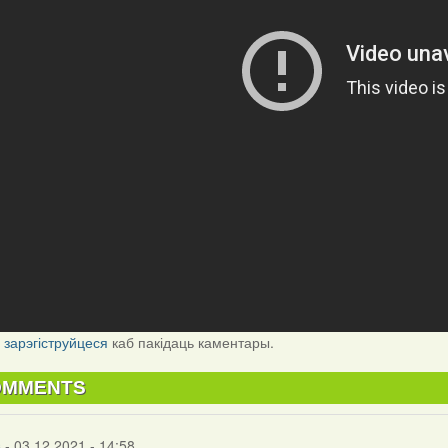
і
зарэгіструйцеся
каб пакідаць каментары.
OMMENTS
s
- 03.12.2021 - 14:58