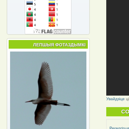
ЛЕПШЫЯ ФОТАЗДЫМКІ
Увайдзіце
ц
C
Peregrinu