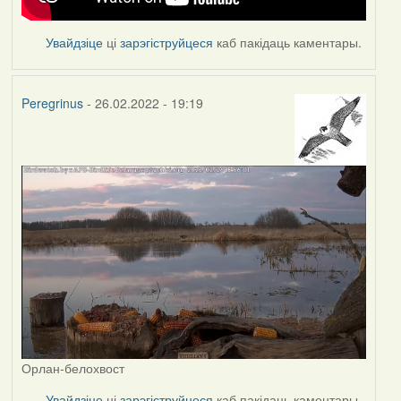
Увайдзіце
ці
зарэгіструйцеся
каб пакідаць каментары.
Peregrinus
- 26.02.2022 - 19:19
Орлан-белохвост
Увайдзіце
ці
зарэгіструйцеся
каб пакідаць каментары.