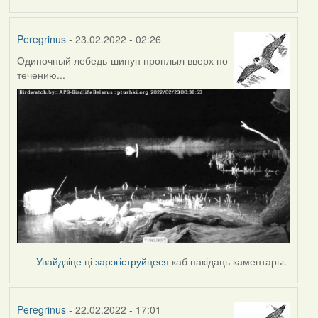
Peregrinus
- 23.02.2022 - 02:26
Одиночный лебедь-шипун проплыл вверх по
течению...
Увайдзіце
ці
зарэгіструйцеся
каб пакідаць каментары.
Peregrinus
- 22.02.2022 - 17:01