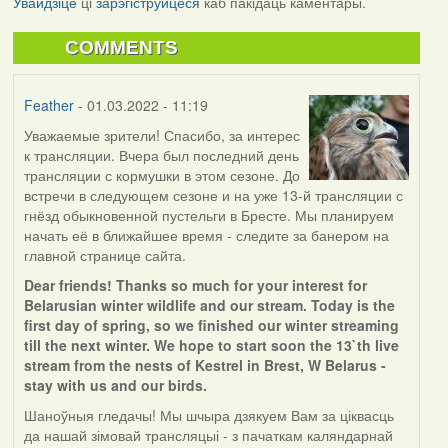
Увайдзіце
ці
зарэгіструйцеся
каб пакідаць каментары.
COMMENTS
Feather
- 01.03.2022 - 11:19
Уважаемые зрители! Спасибо, за интерес
к трансляции. Вчера был последний день
трансляции с кормушки в этом сезоне. До
встречи в следующем сезоне и на уже 13-й трансляции с
гнёзд обыкновенной пустельги в Бресте. Мы планируем
начать её в ближайшее время - следите за банером на
главной странице сайта.
Dear friends! Thanks so much for your interest for
Belarusian winter wildlife and our stream. Today is the
first day of spring, so we finished our winter streaming
till the next winter. We hope to start soon the 13`th live
stream from the nests of Kestrel in Brest, W Belarus -
stay with us and our birds.
Шаноўныя гледачы! Мы шчыра дзякуем Вам за ціквасць
да нашай зімовай трансляцыі - з пачаткам каляндарнай