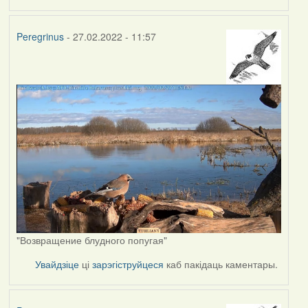
Peregrinus
- 27.02.2022 - 11:57
"Возвращение блудного попугая"
Увайдзіце
ці
зарэгіструйцеся
каб пакідаць каментары.