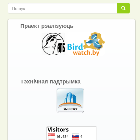
Пошук
Пошук
Праект рэалізуюць
Тэхнічная падтрымка