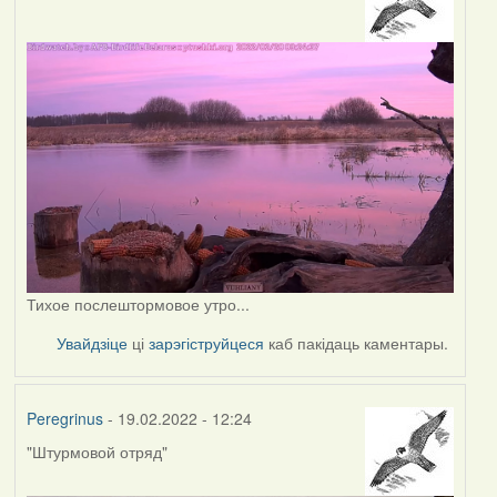
Тихое послештормовое утро...
Увайдзіце
ці
зарэгіструйцеся
каб пакідаць каментары.
Peregrinus
- 19.02.2022 - 12:24
"Штурмовой отряд"