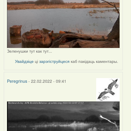
Зеленушки тут как тут...
Увайдзіце
ці
зарэгіструйцеся
каб пакідаць каментары.
Peregrinus
- 22.02.2022 - 09:41