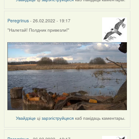
Peregrinus
- 26.02.2022 - 19:17
"Налетай! Полдник привезли!"
Увайдзіце
ці
зарэгіструйцеся
каб пакідаць каментары.