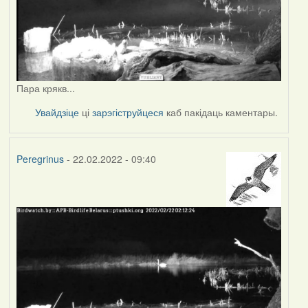
Пара крякв...
Увайдзіце
ці
зарэгіструйцеся
каб пакідаць каментары.
Peregrinus
- 22.02.2022 - 09:40