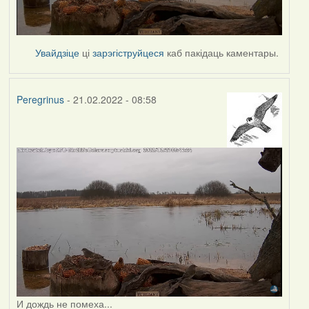
Увайдзіце
ці
зарэгіструйцеся
каб пакідаць каментары.
Peregrinus
- 21.02.2022 - 08:58
И дождь не помеха...