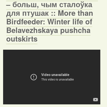
– больш, чым сталоўка
для птушак :: More than
Birdfeeder: Winter life of
Belavezhskaya pushcha
outskirts