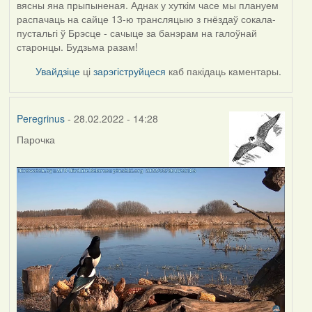
вясны яна прыпыненая. Аднак у хуткім часе мы плануем
распачаць на сайце 13-ю трансляцыю з гнёздаў сокала-
пустальгі ў Брэсце - сачыце за банэрам на галоўнай
старонцы. Будзьма разам!
Увайдзіце
ці
зарэгіструйцеся
каб пакідаць каментары.
Peregrinus
- 28.02.2022 - 14:28
Парочка