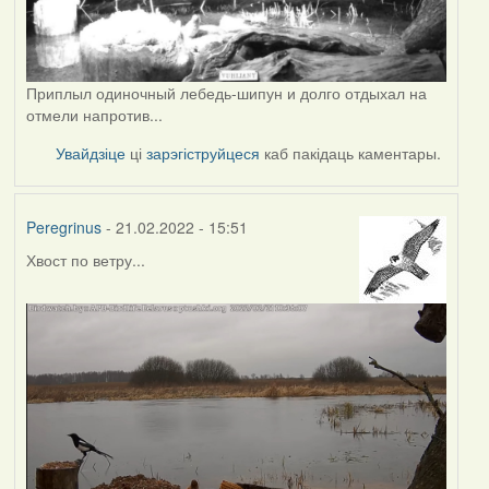
Приплыл одиночный лебедь-шипун и долго отдыхал на
отмели напротив...
Увайдзіце
ці
зарэгіструйцеся
каб пакідаць каментары.
Peregrinus
- 21.02.2022 - 15:51
Хвост по ветру...