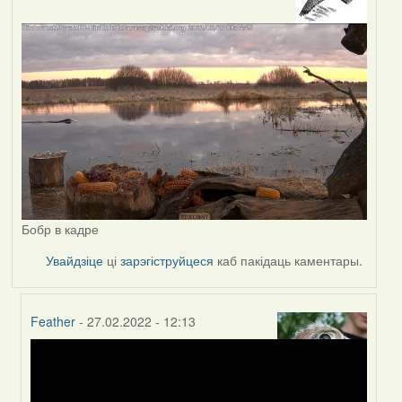
Бобр в кадре
Увайдзіце
ці
зарэгіструйцеся
каб пакідаць каментары.
Feather
- 27.02.2022 - 12:13
In
reply
to