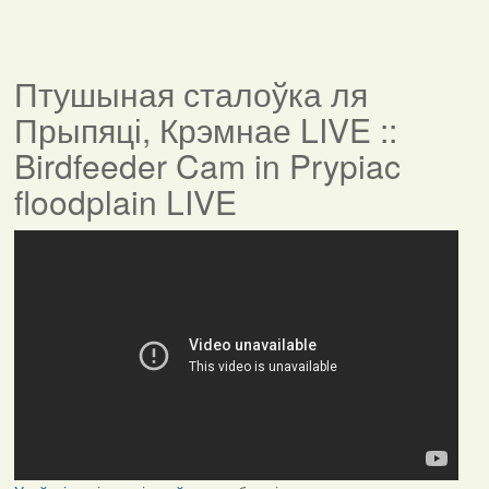
Птушыная сталоўка ля
Прыпяці, Крэмнае LIVE ::
Birdfeeder Cam in Prypiac
floodplain LIVE