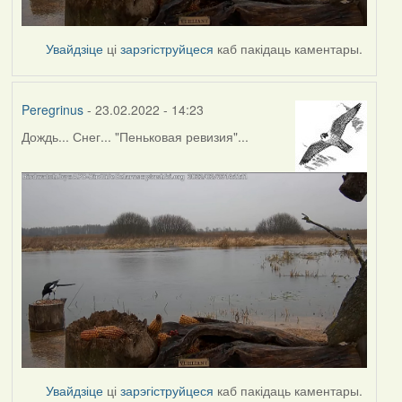
Увайдзіце
ці
зарэгіструйцеся
каб пакідаць каментары.
Peregrinus
- 23.02.2022 - 14:23
Дождь... Снег... "Пеньковая ревизия"...
Увайдзіце
ці
зарэгіструйцеся
каб пакідаць каментары.