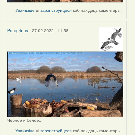
Увайдзіце
ці
зарэгіструйцеся
каб пакідаць каментары.
Peregrinus
- 27.02.2022 - 11:58
Черное и белое...
Увайдзіце
ці
зарэгіструйцеся
каб пакідаць каментары.