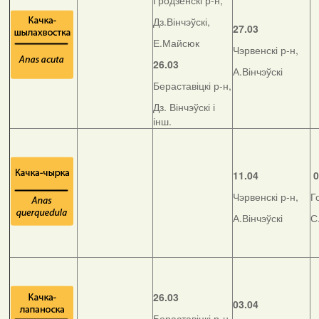
Гродзенскі р-н,
Дз.Вінчэўскі,
27.03
Е.Майсюк
Чэрвенскі р-н,
26.03
А.Вінчэўскі
Бераставіцкі р-н,
Дз. Вінчэўскі і
інш.
11.04
0
Чэрвенскі р-н,
Г
А.Вінчэўскі
С
26.03
03.04
Бераставіцкі р-н,