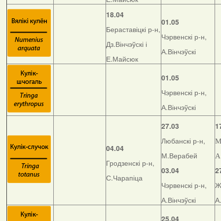
18.04
01.05
Бераставіцкі р-н,
Чэрвенскі р-н,
Дз.Вінчэўскі і
А.Вінчэўскі
Е.Майсюк
01.05
Чэрвенскі р-н,
А.Вінчэўскі
27.03
1
Любанскі р-н,
М
04.04
М.Верабей
А
Гродзенскі р-н,
03.04
2
С.Чарапіца
Чэрвенскі р-н,
Ж
А.Вінчэўскі
А
25.04