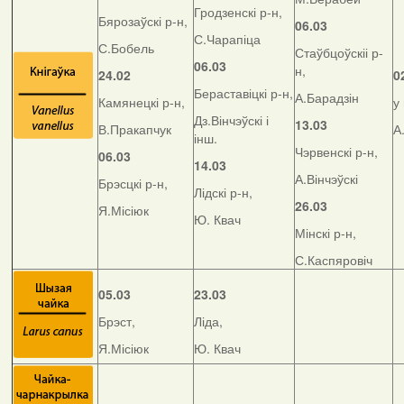
Гродзенскі р-н,
Бярозаўскі р-н,
06.03
С.Чарапіца
С.Бобель
Стаўбцоўскіі р-
06.03
н,
24.02
0
Бераставіцкі р-н,
А.Барадзін
Камянецкі р-н,
у
Дз.Вінчэўскі і
13.03
В.Пракапчук
А
інш.
Чэрвенскі р-н,
06.03
14.03
А.Вінчэўскі
Брэсцкі р-н,
Лідскі р-н,
26.03
Я.Місіюк
Ю. Квач
Мінскі р-н,
С.Каспяровіч
05.03
23.03
Брэст,
Ліда,
Я.Місіюк
Ю. Квач