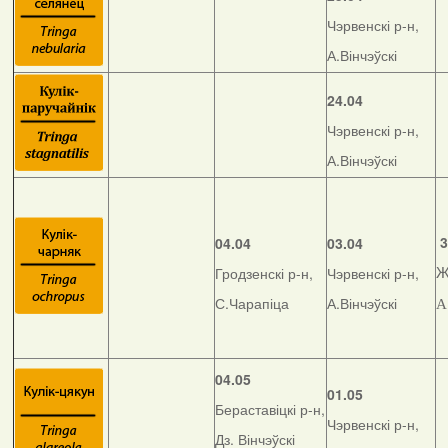
Чэрвенскі р-н,
А.Вінчэўскі
24.04
Чэрвенскі р-н,
А.Вінчэўскі
3
04.04
03.04
Гродзенскі р-н,
Чэрвенскі р-н,
Ж
С.Чарапіца
А.Вінчэўскі
А
04.05
01.05
Бераставіцкі р-н,
Чэрвенскі р-н,
Дз. Вінчэўскі