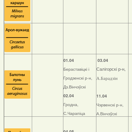
01.04
03.04
Бераставіцкі і
Салігорскі р-н,
Гродзенскі р-н,
А.Барадзін
Дз.Вінчэўскі
02.04
11.04
Гродна,
Чэрвенскі р-н,
С.Чарапіца
А.Вінчэўскі
04.05