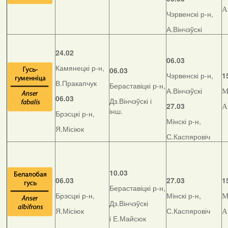
А
Чэрвенскі р-н,
А.Вінчэўскі
24.02
06.03
Камянецкі р-н,
06.03
Чэрвенскі р-н,
1
В.Пракапчук
Бераставіцкі р-н,
А.Вінчэўскі
М
06.03
Дз.Вінчэўскі і
27.03
А
інш.
Брэсцкі р-н,
Мінскі р-н,
Я.Місіюк
С.Каспяровіч
10.03
06.03
27.03
1
Бераставіцкі р-н,
Брэсцкі р-н,
Мінскі р-н,
М
Дз.Вінчэўскі
Я.Місіюк
С.Каспяровіч
А
і Е.Майсюк