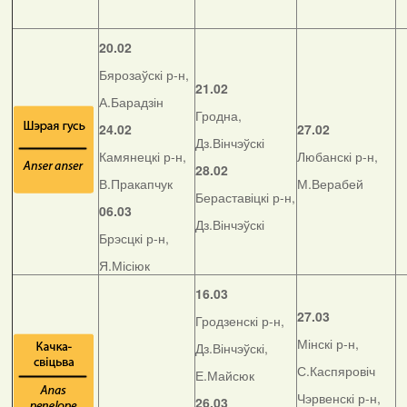
20.02
Бярозаўскі р-н,
21.02
А.Барадзін
Гродна,
24.02
27.02
Дз.Вінчэўскі
Камянецкі р-н,
Любанскі р-н,
28.02
В.Пракапчук
М.Верабей
Бераставіцкі р-н,
06.03
Дз.Вінчэўскі
Брэсцкі р-н,
Я.Місіюк
16.03
27.03
Гродзенскі р-н,
Мінскі р-н,
Дз.Вінчэўскі,
С.Каспяровіч
Е.Майсюк
Чэрвенскі р-н,
26.03