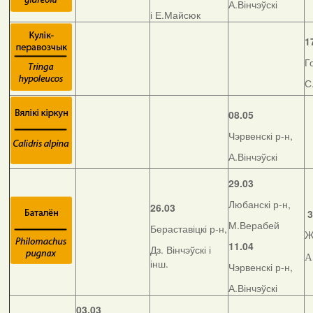
А.Вінчэўскі
і Е.Майсюк
1
Г
С
08.05
Чэрвенскі р-н,
А.Вінчэўскі
29.03
Любанскі р-н,
26.03
3
М.Верабей
Бераставіцкі р-н,
Ж
11.04
Дз. Вінчэўскі і
А
інш.
Чэрвенскі р-н,
А.Вінчэўскі
03.03