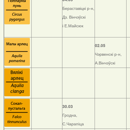
Бераставіцкі р-н,
Дз. Вінчэўскі
і Е.Майсюк
02.05
Чэрвенскі р-н,
А.Вінчэўскі
30.03
Гродна,
С.Чарапіца