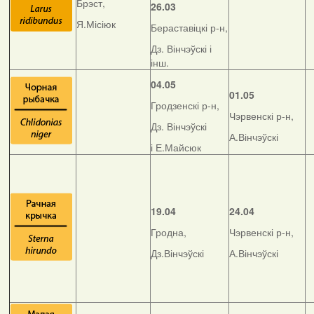
Брэст,
26.03
Я.Місіюк
Бераставіцкі р-н,
Дз. Вінчэўскі і
інш.
04.05
01.05
Гродзенскі р-н,
Чэрвенскі р-н,
Дз. Вінчэўскі
А.Вінчэўскі
і Е.Майсюк
19.04
24.04
Гродна,
Чэрвенскі р-н,
Дз.Вінчэўскі
А.Вінчэўскі