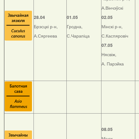
А.Вінчэўскі
28.04
01.05
02.05
Брэсцкі р-н,
Гродна,
Мінскі р-н,
А.Сяргеева
С.Чарапіца
С.Каспяровіч
07.05
Нясвіж,
А. Парэйка
08.05
Мінск,