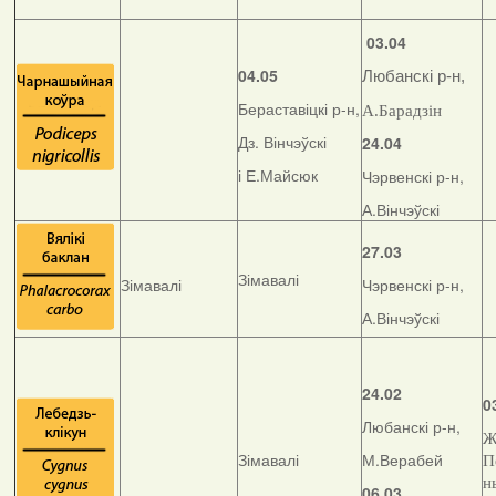
03.04
04.05
Любанскі р-н,
Бераставіцкі р-н,
А.Барадзін
Дз. Вінчэўскі
24.04
і Е.Майсюк
Чэрвенскі р-н,
А.Вінчэўскі
27.03
Зімавалі
Зімавалі
Чэрвенскі р-н,
А.Вінчэўскі
24.02
0
Любанскі р-н,
Ж
Зімавалі
М.Верабей
П
н
06.03