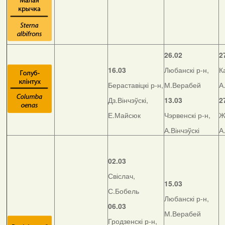
26.02
2
16.03
Любанскі р-н,
К
Бераставіцкі р-н,
М.Верабей
А
Дз.Вінчэўскі,
13.03
2
Е.Майсюк
Чэрвенскі р-н,
Ж
А.Вінчэўскі
А
02.03
Свіслач,
15.03
С.Бобель
Любанскі р-н,
06.03
М.Верабей
Гродзенскі р-н,