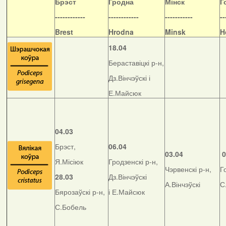
Б
рэст
Гродна
Мінск
Г
------------
------------
-----------
--
Brest
Hrodna
Minsk
H
18.04
Бераставіцкі р-н,
Дз.Вінчэўскі і
Е.Майсюк
04.03
Брэст,
06.04
03.04
0
Я.Місіюк
Гродзенскі р-н,
Чэрвенскі р-н,
Г
28.03
Дз.Вінчэўскі
А.Вінчэўскі
С
Бярозаўскі р-н,
і Е.Майсюк
С.Бобель