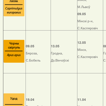
М.Львоў
09.05
Мінскі р-н,
С.Каспяровіч
12.05
09.05
13.05
0
Мінск,
Бяроза,
Гродна,
Г
С.Каспяровіч
С.Бобель
Дз.Вінчэўскі
С
19.04
11.04