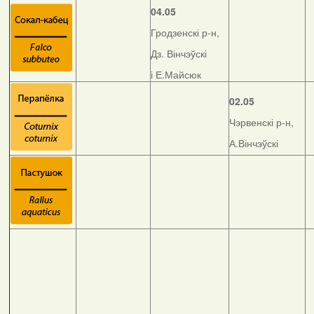
04.05
Гродзенскі р-н,
Дз. Вінчэўскі
і Е.Майсюк
02.05
Чэрвенскі р-н,
А.Вінчэўскі