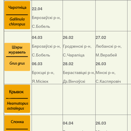
22.04
Бярозаўскі р-н,
С.Бобель
04.03
26.02
27.02
Бярозаўскі р-н,
Гродзенскі р-н,
Любанскі р-н,
С.Бобель
С.Чарапіца
М.Верабей
06.03
28.02
26.03
Брэсцкі р-н,
Бераставіцкі р-н,
Мінскі р-н,
Я.Місіюк
Дз.Вінчэўскі
С.Каспяровіч
04.04
26.03