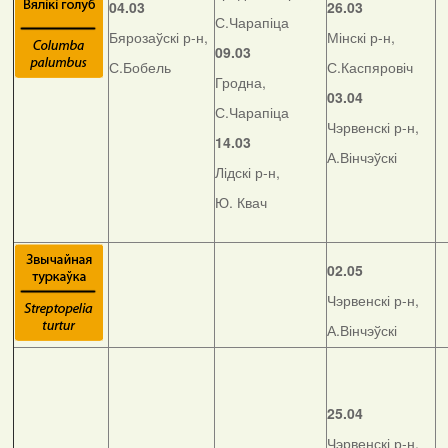
04.03
26.03
С.Чарапіца
Бярозаўскі р-н,
Мінскі р-н,
09.03
С.Бобель
С.Каспяровіч
Гродна,
03.04
С.Чарапіца
Чэрвенскі р-н,
14.03
А.Вінчэўскі
Лідскі р-н,
Ю. Квач
02.05
Чэрвенскі р-н,
А.Вінчэўскі
25.04
Чэрвенскі р-н,