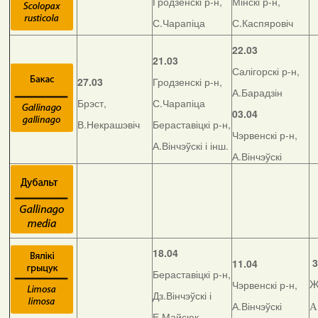
Гродзенскі р-н,
Мінскі р-н,
С.Чарапіца
С.Каспяровіч
22.03
21.03
Салігорскі р-н,
27.03
Гродзенскі р-н,
А.Барадзін
Брэст,
С.Чарапіца
03.04
В.Некрашэвіч
Бераставіцкі р-н,
Чэрвенскі р-н,
А.Вінчэўскі і інш.
А.Вінчэўскі
18.04
3
11.04
Бераставіцкі р-н,
Чэрвенскі р-н,
Ж
Дз.Вінчэўскі і
А.Вінчэўскі
А
Е.Майсюк