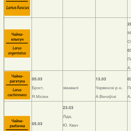
2
М
О
0
П
А
05.03
13.03
0
Брэст,
зімавалі
Чэрвенскі р-н,
П
Я.Місіюк
А.Вінчэўскі
А
23.03
Ліда,
05.03
Ю. Квач