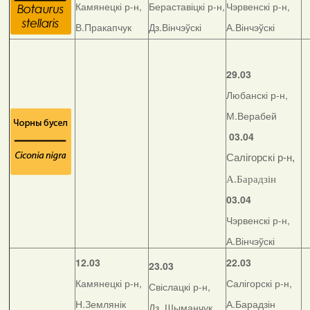
Камянецкі р-н,
Бераставіцкі р-н,
Чэрвенскі р-н,
В.Пракапчук
Дз.Вінчэўскі
А.Вінчэўскі
29.03
Любанскі р-н,
М.Верабей
03.04
Салігорскі р-н,
А.Барадзін
03.04
Чэрвенскі р-н,
А.Вінчэўскі
12.03
22.03
23.03
Камянецкі р-н,
Салігорскі р-н,
Свіслацкі р-н,
Н.Землянік
А.Барадзін
Дз. Шыманчук