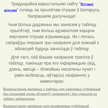
Традыцыйна карыстальнікі сайту "
Птушкі
"
сочаць за прылётам птушак ў Беларусь.
штодня
Запрашаем далучыцца!
Чым больш дадзеных мы занясем у табліцу
прылётаў, тым больш адэкватная карціна
вяртання птушак атрымаецца. Як і летась,
сапраўды першыя тры назіранні для кожнай з
абласцей будуць заносіцца ў табліцу.
Для таго, каб Вашае назіранне трапіла ў
табліцу, пакіньце пра яго інфармацыю (від,
дзень, месца – бліжэйшы населены пункт і
раён-вобласць, аўтар(ы) назірання) у
каментарах
.
Выкарыстанне дадзеных з табліцы для навуковых публікацый
без пісьмовай згоды аўтара(ў) назіранняў і без спасылкі на
табліцу забаронена.
Выкарыстанне дадзеных для ненавуковых публікацый