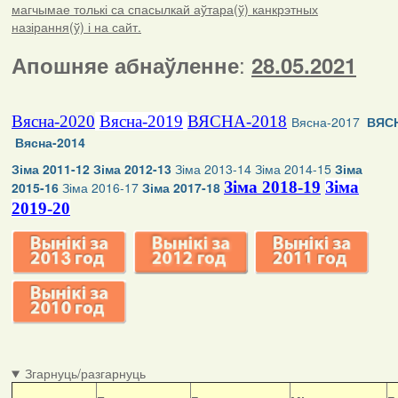
магчымае толькі са спасылкай аўтара(ў) канкрэтных
назірання(ў) і на сайт.
:
Апошняе абнаўленне
28.05.2021
Вясна-2020
Вясна-2019
ВЯСНА-2018
Вясна-2017
ВЯСН
Вясна-2014
Зіма 2011-12
Зіма 2012-13
Зіма 2013-14
Зіма 2014-15
Зіма
Зіма 2018-19
Зіма
2015-16
Зіма 2016-17
Зіма 2017-18
2019-20
Згарнуць/разгарнуць