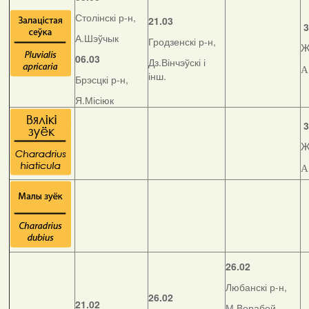
Столінскі р-н,
21.03
3
А.Шэўчык
Гродзенскі р-н,
Ж
06.03
Дз.Вінчэўскі і
А
інш.
Брэсцкі р-н,
Я.Місіюк
3
Ж
А
26.02
Любанскі р-н,
26.02
21.02
М.Верабей