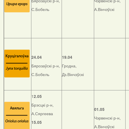
Бярозаўскі р-н,
Чэрвенскі р-н,
С.Бобель
А.Вінчэўскі
24.04
19.04
Бярозаўскі р-н,
Гродна,
С.Бобель
Дз.Вінчэўскі
1
2.05
Брэсцкі р-н,
01.05
А.Сяргеева
Чэрвенскі р-н,
15.05
А.Вінчэўскі