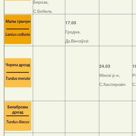
Бяроза,
С.Бобель
17.05
Гродна,
Дз.Вінчэўскі
24.03
1
Мінскі р-н,
Р
С.Каспяровіч
С