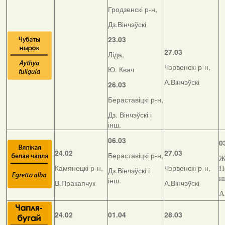
Гродзенскі р-н,
Дз.Вінчэўскі
23.03
27.03
Ліда,
Чэрвенскі р-н,
Ю. Квач
А.Вінчэўскі
26.03
Бераставіцкі р-н,
Дз. Вінчэўскі і
інш.
06.03
0
24.02
27.03
Бераставіцкі р-н,
Ж
Камянецкі р-н,
Чэрвенскі р-н,
П
Дз.Вінчэўскі і
н
інш.
В.Пракапчук
А.Вінчэўскі
А
24.02
01.04
28.03