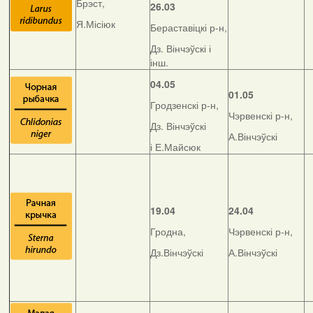
Брэст,
26.03
Я.Місіюк
Бераставіцкі р-н,
Дз. Вінчэўскі і
інш.
04.05
01.05
Гродзенскі р-н,
Чэрвенскі р-н,
Дз. Вінчэўскі
А.Вінчэўскі
і Е.Майсюк
19.04
24.04
Гродна,
Чэрвенскі р-н,
Дз.Вінчэўскі
А.Вінчэўскі