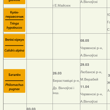
А.Вінчэўскі
і Е.Майсюк
1
Г
С
08.05
Чэрвенскі р-н,
А.Вінчэўскі
29.03
Любанскі р-н,
26.03
3
М.Верабей
Бераставіцкі р-н,
Ж
11.04
Дз. Вінчэўскі і
А
інш.
Чэрвенскі р-н,
А.Вінчэўскі
03.03