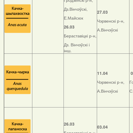
Гродзенскі р-н,
Дз.Вінчэўскі,
27.03
Е.Майсюк
Чэрвенскі р-н,
26.03
А.Вінчэўскі
Бераставіцкі р-н,
Дз. Вінчэўскі і
інш.
11.04
0
Чэрвенскі р-н,
Г
А.Вінчэўскі
С
26.03
03.04
Бераставіцкі р-н,