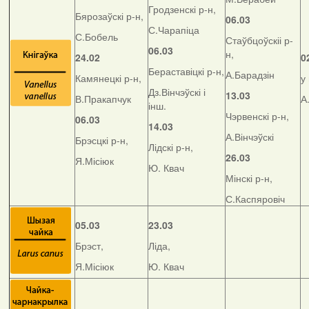
Гродзенскі р-н,
Бярозаўскі р-н,
06.03
С.Чарапіца
С.Бобель
Стаўбцоўскіі р-
06.03
н,
24.02
0
Бераставіцкі р-н,
А.Барадзін
Камянецкі р-н,
у
Дз.Вінчэўскі і
13.03
В.Пракапчук
А
інш.
Чэрвенскі р-н,
06.03
14.03
А.Вінчэўскі
Брэсцкі р-н,
Лідскі р-н,
26.03
Я.Місіюк
Ю. Квач
Мінскі р-н,
С.Каспяровіч
05.03
23.03
Брэст,
Ліда,
Я.Місіюк
Ю. Квач