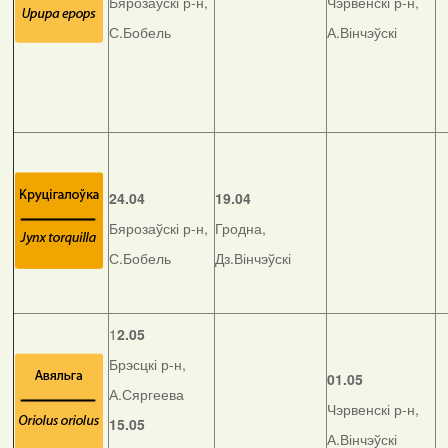
Бярозаўскі р-н,
Чэрвенскі р-н,
С.Бобель
А.Вінчэўскі
24.04
19.04
Бярозаўскі р-н,
Гродна,
С.Бобель
Дз.Вінчэўскі
1
2.05
Брэсцкі р-н,
01.05
А.Сяргеева
Чэрвенскі р-н,
15.05
А.Вінчэўскі