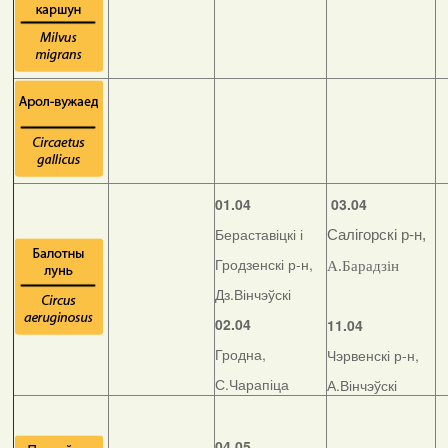
01.04
03.04
Бераставіцкі і
Салігорскі р-н,
Гродзенскі р-н,
А.Барадзін
Дз.Вінчэўскі
02.04
11.04
Гродна,
Чэрвенскі р-н,
С.Чарапіца
А.Вінчэўскі
04.05