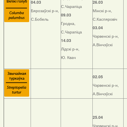
04.03
26.03
С.Чарапіца
Бярозаўскі р-н,
Мінскі р-н,
09.03
С.Бобель
С.Каспяровіч
Гродна,
03.04
С.Чарапіца
Чэрвенскі р-н,
14.03
А.Вінчэўскі
Лідскі р-н,
Ю. Квач
02.05
Чэрвенскі р-н,
А.Вінчэўскі
25.04
Чэрвенскі р-н,