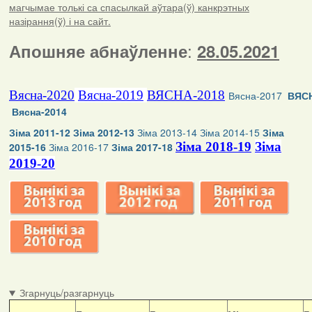
магчымае толькі са спасылкай аўтара(ў) канкрэтных
назірання(ў) і на сайт.
:
Апошняе абнаўленне
28.05.2021
Вясна-2020
Вясна-2019
ВЯСНА-2018
Вясна-2017
ВЯСН
Вясна-2014
Зіма 2011-12
Зіма 2012-13
Зіма 2013-14
Зіма 2014-15
Зіма
Зіма 2018-19
Зіма
2015-16
Зіма 2016-17
Зіма 2017-18
2019-20
Згарнуць/разгарнуць