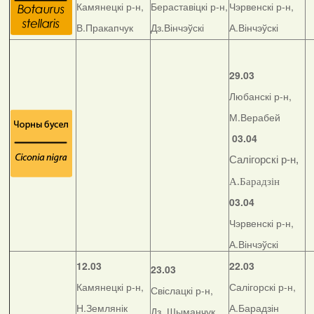
Камянецкі р-н,
Бераставіцкі р-н,
Чэрвенскі р-н,
В.Пракапчук
Дз.Вінчэўскі
А.Вінчэўскі
29.03
Любанскі р-н,
М.Верабей
03.04
Салігорскі р-н,
А.Барадзін
03.04
Чэрвенскі р-н,
А.Вінчэўскі
12.03
22.03
23.03
Камянецкі р-н,
Салігорскі р-н,
Свіслацкі р-н,
Н.Землянік
А.Барадзін
Дз. Шыманчук