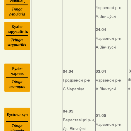
Чэрвенскі р-н,
А.Вінчэўскі
24.04
Чэрвенскі р-н,
А.Вінчэўскі
3
04.04
03.04
Гродзенскі р-н,
Чэрвенскі р-н,
Ж
С.Чарапіца
А.Вінчэўскі
А
04.05
01.05
Бераставіцкі р-н,
Чэрвенскі р-н,
Дз. Вінчэўскі