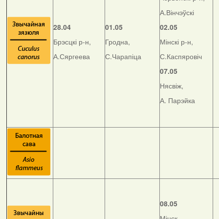
А.Вінчэўскі
28.04
01.05
02.05
Брэсцкі р-н,
Гродна,
Мінскі р-н,
А.Сяргеева
С.Чарапіца
С.Каспяровіч
07.05
Нясвіж,
А. Парэйка
08.05
Мінск,