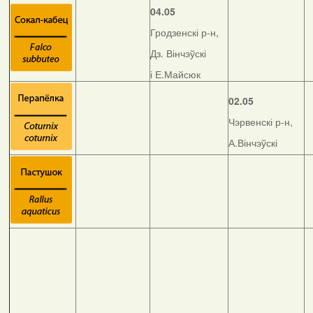
04.05
Гродзенскі р-н,
Дз. Вінчэўскі
і Е.Майсюк
02.05
Чэрвенскі р-н,
А.Вінчэўскі