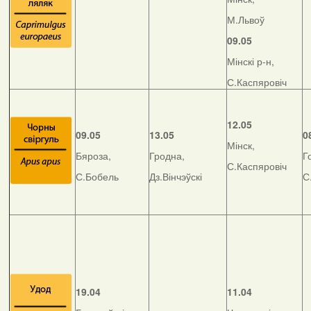
М.Львоў
09.05
Мінскі р-н,
С.Каспяровіч
12.05
09.05
13.05
0
Мінск,
Бяроза,
Гродна,
Г
С.Каспяровіч
С.Бобель
Дз.Вінчэўскі
С
19.04
11.04