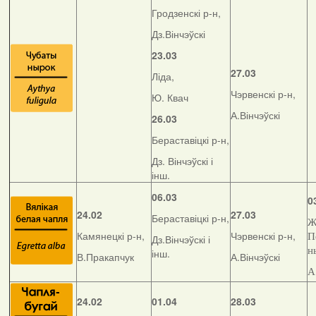
Гродзенскі р-н,
Дз.Вінчэўскі
23.03
27.03
Ліда,
Чэрвенскі р-н,
Ю. Квач
А.Вінчэўскі
26.03
Бераставіцкі р-н,
Дз. Вінчэўскі і
інш.
06.03
0
24.02
27.03
Бераставіцкі р-н,
Ж
Камянецкі р-н,
Чэрвенскі р-н,
П
Дз.Вінчэўскі і
н
інш.
В.Пракапчук
А.Вінчэўскі
А
24.02
01.04
28.03