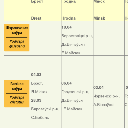
Б
рэст
Гродна
Мінск
Г
------------
------------
-----------
--
Brest
Hrodna
Minsk
H
18.04
Бераставіцкі р-н,
Дз.Вінчэўскі і
Е.Майсюк
04.03
Брэст,
06.04
03.04
0
Я.Місіюк
Гродзенскі р-н,
Чэрвенскі р-н,
Г
28.03
Дз.Вінчэўскі
А.Вінчэўскі
С
Бярозаўскі р-н,
і Е.Майсюк
С.Бобель