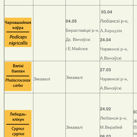
03.04
04.05
Любанскі р-н,
Бераставіцкі р-н,
А.Барадзін
Дз. Вінчэўскі
24.04
і Е.Майсюк
Чэрвенскі р-н,
А.Вінчэўскі
27.03
Зімавалі
Зімавалі
Чэрвенскі р-н,
А.Вінчэўскі
24.02
0
Любанскі р-н,
Ж
Зімавалі
М.Верабей
П
н
06.03