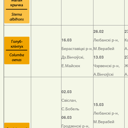
26.02
2
16.03
Любанскі р-н,
К
Бераставіцкі р-н,
М.Верабей
А
Дз.Вінчэўскі,
13.03
2
Е.Майсюк
Чэрвенскі р-н,
Ж
А.Вінчэўскі
А
02.03
Свіслач,
15.03
С.Бобель
Любанскі р-н,
06.03
М.Верабей
Гродзенскі р-н,