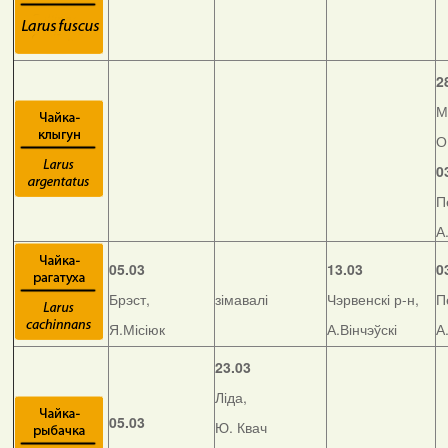
2
М
О
0
П
А
05.03
13.03
0
Брэст,
зімавалі
Чэрвенскі р-н,
П
Я.Місіюк
А.Вінчэўскі
А
23.03
Ліда,
05.03
Ю. Квач