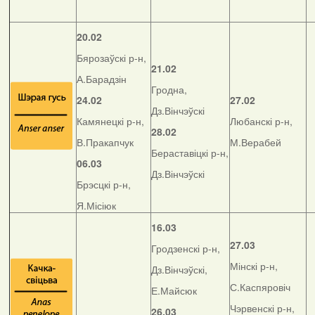
20.02
Бярозаўскі р-н,
21.02
А.Барадзін
Гродна,
24.02
27.02
Дз.Вінчэўскі
Камянецкі р-н,
Любанскі р-н,
28.02
В.Пракапчук
М.Верабей
Бераставіцкі р-н,
06.03
Дз.Вінчэўскі
Брэсцкі р-н,
Я.Місіюк
16.03
27.03
Гродзенскі р-н,
Мінскі р-н,
Дз.Вінчэўскі,
С.Каспяровіч
Е.Майсюк
Чэрвенскі р-н,
26.03