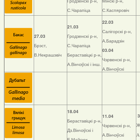
Гродзенскі р-н,
Мінскі р-н,
С.Чарапіца
С.Каспяровіч
22.03
21.03
Салігорскі р-н,
27.03
Гродзенскі р-н,
А.Барадзін
Брэст,
С.Чарапіца
03.04
В.Некрашэвіч
Бераставіцкі р-н,
Чэрвенскі р-н,
А.Вінчэўскі і інш.
А.Вінчэўскі
18.04
3
11.04
Бераставіцкі р-н,
Чэрвенскі р-н,
Ж
Дз.Вінчэўскі і
А.Вінчэўскі
А
Е.Майсюк