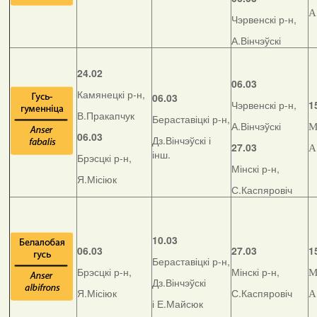
А
Чэрвенскі р-н,
А.Вінчэўскі
24.02
06.03
Камянецкі р-н,
06.03
Чэрвенскі р-н,
1
В.Пракапчук
Бераставіцкі р-н,
А.Вінчэўскі
М
06.03
Дз.Вінчэўскі і
27.03
А
інш.
Брэсцкі р-н,
Мінскі р-н,
Я.Місіюк
С.Каспяровіч
10.03
06.03
27.03
1
Бераставіцкі р-н,
Брэсцкі р-н,
Мінскі р-н,
М
Дз.Вінчэўскі
Я.Місіюк
С.Каспяровіч
А
і Е.Майсюк