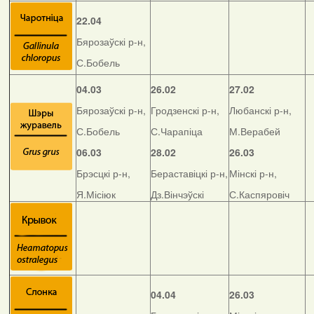
22.04
Бярозаўскі р-н,
С.Бобель
04.03
26.02
27.02
Бярозаўскі р-н,
Гродзенскі р-н,
Любанскі р-н,
С.Бобель
С.Чарапіца
М.Верабей
06.03
28.02
26.03
Брэсцкі р-н,
Бераставіцкі р-н,
Мінскі р-н,
Я.Місіюк
Дз.Вінчэўскі
С.Каспяровіч
04.04
26.03