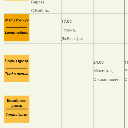
Бяроза,
С.Бобель
17.05
Гродна,
Дз.Вінчэўскі
24.03
1
Мінскі р-н,
Р
С.Каспяровіч
С