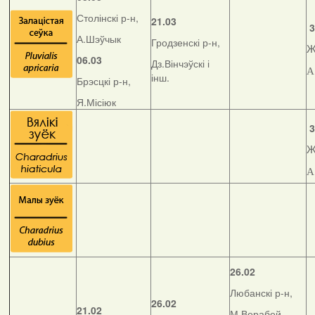
Столінскі р-н,
21.03
3
А.Шэўчык
Гродзенскі р-н,
Ж
06.03
Дз.Вінчэўскі і
А
інш.
Брэсцкі р-н,
Я.Місіюк
3
Ж
А
26.02
Любанскі р-н,
26.02
21.02
М.Верабей