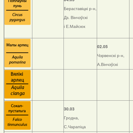
Бераставіцкі р-н,
Дз. Вінчэўскі
і Е.Майсюк
02.05
Чэрвенскі р-н,
А.Вінчэўскі
30.03
Гродна,
С.Чарапіца