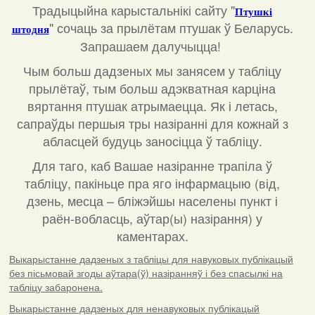
Традыцыйна карыстальнікі сайту "
Птушкі
"
сочаць за прылётам птушак ў Беларусь.
штодня
Запрашаем далучыцца!
Чым больш дадзеных мы занясем у табліцу
прылётаў, тым больш адэкватная карціна
вяртання птушак атрымаецца. Як і летась,
сапраўды першыя тры назіранні для кожнай з
абласцей будуць заносіцца ў табліцу.
Для таго, каб Вашае назіранне трапіла ў
табліцу, пакіньце пра яго інфармацыю (від,
дзень, месца – бліжэйшы населены пункт і
раён-вобласць, аўтар(ы) назірання) у
каментарах
.
Выкарыстанне дадзеных з табліцы для навуковых публікацый
без пісьмовай згоды аўтара(ў) назіранняў і без спасылкі на
табліцу забаронена.
Выкарыстанне дадзеных для ненавуковых публікацый