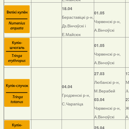
18.04
01.05
Бераставіцкі р-н,
Чэрвенскі р-н,
Дз.Вінчэўскі і
А.Вінчэўскі
Е.Майсюк
01.05
Чэрвенскі р-н,
А.Вінчэўскі
27.03
1
Любанскі р-н,
М
04.04
М.Верабей
А
Гродзенскі р-н,
03.04
2
С.Чарапіца
Чэрвенскі р-н,
Ж
А.Вінчэўскі
А
25.04