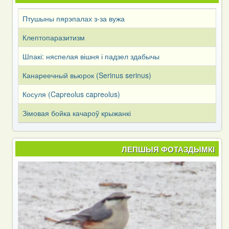
Птушыны пярэпалах з-за вужа
Клептопаразитизм
Шпакі: няспелая вішня і падзел здабычы
Канареечный вьюрок (Serinus serinus)
Косуля (Capreоlus capreоlus)
Зімовая бойка качароў крыжанкі
ЛЕПШЫЯ ФОТАЗДЫМКІ