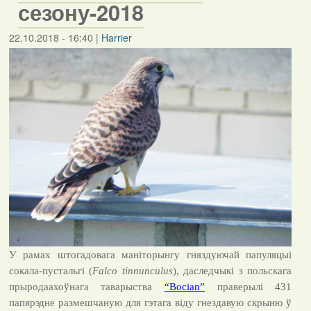
сезону-2018
22.10.2018 - 16:40
|
Harrier
У рамах штогадовага маніторынгу гняздуючай папуляцыі
сокала-пустальгі (
Falco
tinnunculus
), даследчыкі з польскага
прыродаахоўнага таварыства
“Bocian”
праверылі 431
папярэдне размешчаную для гэтага віду гнездавую скрыню ў