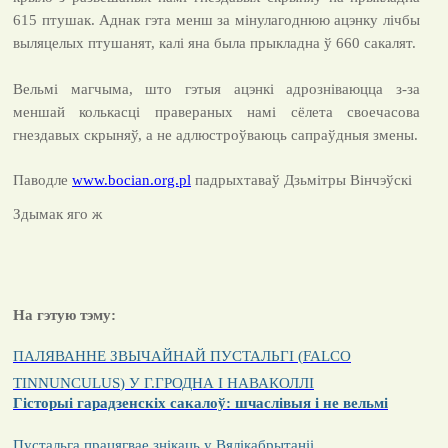
615 птушак. Аднак гэта менш за мінулагоднюю ацэнку лічбы
выляцелых птушанят, калі яна была прыкладна ў 660 сакалят.
Вельмі магчыма, што гэтыя ацэнкі адрозніваюцца з-за
меншай колькасці правераных намі сёлета своечасова
гнездавых скрыняў, а не адлюстроўваюць сапраўдныя змены.
Паводле
www.bocian.org.pl
падрыхтаваў Дзьмітры Вінчэўскі
Здымак яго ж
На гэтую тэму:
ПАЛЯВАННЕ ЗВЫЧАЙНАЙ ПУСТАЛЬГІ (
FALCO
TINNUNCULUS
) У Г.ГРОДНА І НАВАКОЛЛІ
Гісторыі гарадзенскіх сакалоў: шчаслівыя і не вельмі
Пустальга працягвае знікаць у Вялікабрытаніі