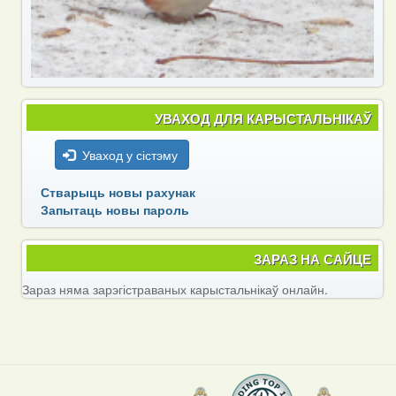
УВАХОД ДЛЯ КАРЫСТАЛЬНІКАЎ
Уваход у сістэму
Стварыць новы рахунак
Запытаць новы пароль
ЗАРАЗ НА САЙЦЕ
Зараз няма зарэгістраваных карыстальнікаў онлайн.