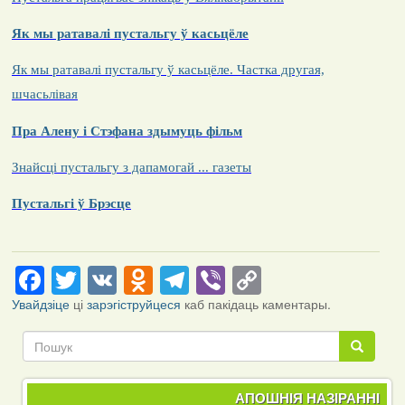
Як мы ратавалі пустальгу ў касьцёле
Як мы ратавалі пустальгу ў касьцёле. Частка другая,
шчасьлівая
Пра Алену і Стэфана здымуць фільм
Знайсці пустальгу з дапамогай ... газеты
Пустальгі ў Брэсце
Facebook
Twitter
VK
Odnoklassniki
Telegram
Viber
Copy
Link
Увайдзіце
ці
зарэгіструйцеся
каб пакідаць каментары.
Пошук
Пошук
АПОШНІЯ НАЗІРАННІ