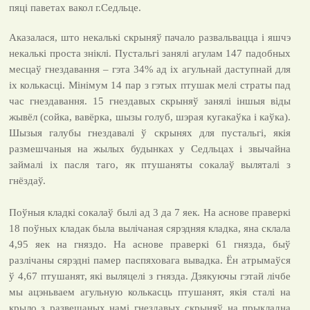
пяці паветах вакол г.Седльце.
Аказалася, што некалькі скрыняў пачало развальвацца і яшчэ
некалькі проста зніклі. Пустальгі занялі агулам 147 падобных
месцаў гнездавання – гэта 34% ад іх агульнай даступнай для
іх колькасці. Мінімум 14 пар з гэтых птушак мелі страты пад
час гнездавання. 15 гнездавых скрыняў занялі іншыя віды
жывёл (сойка, вавёрка, шызы голуб, шэрая кугакаўка і каўка).
Шызыя галубы гнездавалі ў скрынях для пустальгі, якія
размешчаныя на жылых будынках у Седльцах і звычайна
займалі іх пасля таго, як птушаняты сокалаў выляталі з
гнёздаў.
Поўныя кладкі сокалаў былі ад 3 да 7 яек. На аснове праверкі
18 поўных кладак была вылічаная сярэдняя кладка, яна склала
4,95 яек на гняздо. На аснове праверкі 61 гнязда, быў
разлічаны сярэдні памер паспяховага вывадка. Ён атрымаўся
ў 4,67 птушанят, які выляцелі з гнязда. Дзякуючы гэтай лічбе
мы ацэньваем агульную колькасць птушанят, якія сталі на
крыло з развешаных намі гнездавых скрыняў на прыкладна