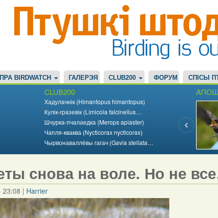
ПРА BIRDWATCH
ГАЛЕРЭЯ
CLUB200
ФОРУМ
СПІСЫ П
CLUB200
АПОШ
Хадулачнік (Himantopus himantopus)
Кулік-гразевік (Limicola falcinellus…
Шчурка-пчалаедка (Merops apiaster)
Чапля-кваква (Nycticorax nycticorax)
Чырвонаваллёвы гагач (Gavia stellata…
еты снова на воле. Но не вс
- 23:08
|
Harrier