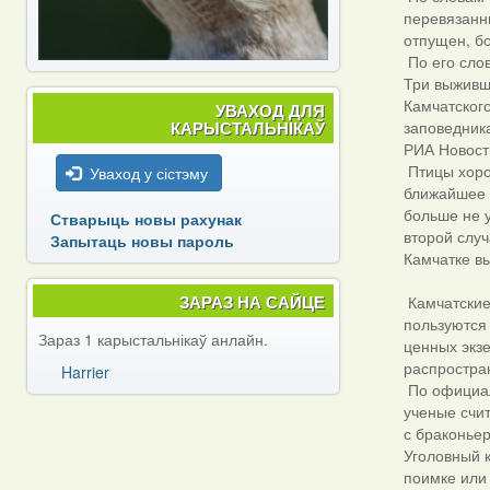
перевязанн
отпущен, бо
По его слов
Три выживш
Камчатского
УВАХОД ДЛЯ
КАРЫСТАЛЬНІКАЎ
заповедник
РИА Новост
Птицы хоро
Уваход у сістэму
ближайшее 
больше не у
Стварыць новы рахунак
второй слу
Запытаць новы пароль
Камчатке в
ЗАРАЗ НА САЙЦЕ
Камчатские
пользуются
Зараз 1 карыстальнікаў анлайн.
ценных экз
распростра
Harrier
По официал
ученые счит
с браконье
Уголовный 
поимке или 