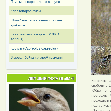
Птушыны пярэпалах з-за вужа
Клептопаразитизм
Шпакі: няспелая вішня і падзел
здабычы
Канареечный вьюрок (Serinus
serinus)
Косуля (Capreоlus capreоlus)
Зімовая бойка качароў крыжанкі
ЛЕПШЫЯ ФОТАЗДЫМКІ
Конфискова
свободу в 
Обратно на
программ М
проходили 
поднялись н
По словам 