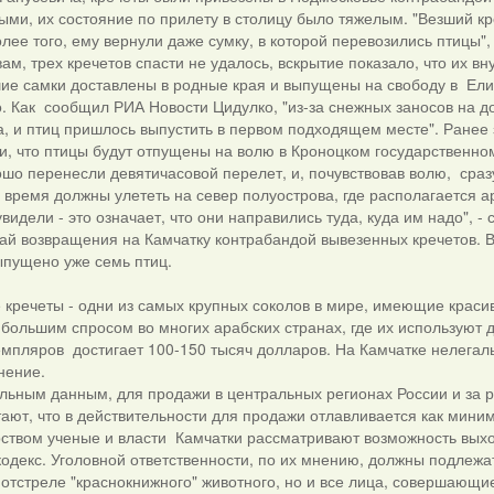
ыми, их состояние по прилету в столицу было тяжелым. "Везший кр
лее того, ему вернули даже сумку, в которой перевозились птицы",
ам, трех кречетов спасти не удалось, вскрытие показало, что их 
ие самки доставлены в родные края и выпущены на свободу в Елиз
. Как сообщил РИА Новости Цидулко, "из-за снежных заносов на до
а, и птиц пришлось выпустить в первом подходящем месте". Ране
и, что птицы будут отпущены на волю в Кроноцком государственн
шо перенесли девятичасовой перелет, и, почувствовав волю, сраз
время должны улететь на север полуострова, где располагается ар
видели - это означает, что они направились туда, куда им надо", -
чай возвращения на Камчатку контрабандой вывезенных кречетов. 
ыпущено уже семь птиц.
 кречеты - одни из самых крупных соколов в мире, имеющие красив
 большим спросом во многих арабских странах, где их используют 
емпляров достигает 100-150 тысяч долларов. На Камчатке нелега
нение.
ьным данным, для продажи в центральных регионах России и за ру
ают, что в действительности для продажи отлавливается как мини
рством ученые и власти Камчатки рассматривают возможность выхо
кодекс. Уголовной ответственности, по их мнению, должны подлежа
отстреле "краснокнижного" животного, но и все лица, совершающие