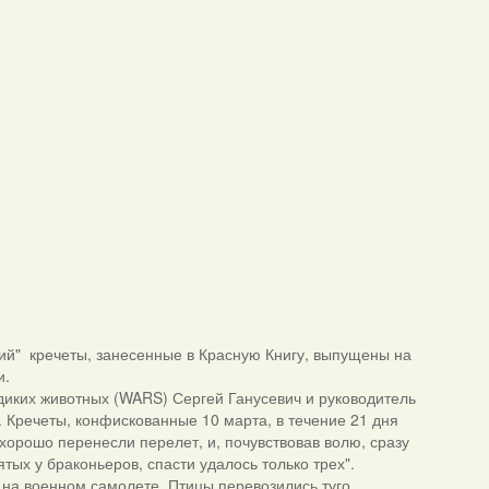
ий" кречеты, занесенные в Красную Книгу, выпущены на
и.
диких животных (WARS) Сергей Ганусевич и руководитель
Кречеты, конфискованные 10 марта, в течение 21 дня
хорошо перенесли перелет, и, почувствовав волю, сразу
тых у браконьеров, спасти удалось только трех".
на военном самолете. Птицы перевозились туго