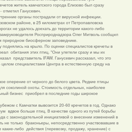
ечетов житель камчатского города Елизово был сразу
 - отметил Ганусевич.
внутренние органы пострадали от вирусной инфекции.
овском районе, в 25 километрах от Петропавловска
рогах не удалось доехать до территории какого-либо
е замруководителя Росприроднадзора Олег Митволь сообщил
ом природном биосферном заповеднике.
у поднялись на крыло. По оценки специалистов кречеты в
еал обитания этих птиц. "Они улетели сразу и мы их
 сказал представитель IFAW. Ганусевич рассказал, что это
В целом специалистами Центра в естественную среду на
ое оперение от черного до белого цвета. Редкие птицы
для соколиной охоты. Стоимость отдельных, наиболее
льный бизнес приобрел в последние годы широкое
бежом с Камчатки вывозится 20-60 кречетов в год. Однако
мум вдвое больше птиц. В качестве одного из путей борьбы
да с законодательной инициативой о внесении изменений в
ть не только браконьеры, непосредственно участвовавшие в
 какие-либо действия (перевозку, продажу, хранение) с