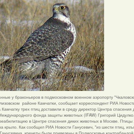
нные у браконьеров в подмосковном военном аэропорту "Чкаловск
Елизовском районе Камчатки, сообщает корреспондент РИА Новост
 Камчатку трех птиц доставили в среду директор Центра спасения 
еждународного фонда защиты животных (IFAW) Григорий Цидулко. 
реабилитацию в Центре спасения диких животных в Москве. Птицы 
а крыло. Как сообщил РИА Новости Ганусевич, "из шести птиц, изъя
Ганусевича, кречеты были привезены в Подмосковье контрабандой 