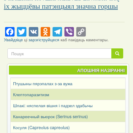
іх жыццёвы патэнцыял значна горшы
Facebook
Twitter
VK
Odnoklassniki
Telegram
Viber
Copy
Link
Увайдзіце
ці
зарэгіструйцеся
каб пакідаць каментары.
Пошук
Пошук
АПОШНІЯ НАЗІРАННІ
Птушыны пярэпалах з-за вужа
Клептопаразитизм
Шпакі: няспелая вішня і падзел здабычы
Канареечный вьюрок (Serinus serinus)
Косуля (Capreоlus capreоlus)