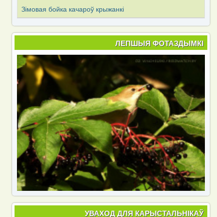
Зімовая бойка качароў крыжанкі
ЛЕПШЫЯ ФОТАЗДЫМКІ
УВАХОД ДЛЯ КАРЫСТАЛЬНІКАЎ