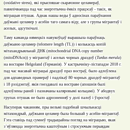
(о
xidative stress
)
,
які прыспяшае скарачэнне целамераў,
павялічваецца пад час энергетычна ёмкіх працэсаў - такіх, як
міграцыя птушак. Аднак нашы веды ў адносінах параўнання
даўжыні целамер у асобін таго самага віду, але з групы мігрантаў і
аселых, адсутнічалі.
Таму каманда нямецкіх навукоўцаў вырашыла параўнаць
даўжыню целамер (
telomere length (TL)
) і колькасць копій
мітахандрыяльнай ДНК (
mitochondrial DNA copy number
(mitoDNAcn)
) у мігрантаў і аселых чорных драздоў (
Turdus merula
)
на востарве
Helgoland
(Германія). У кастрычніку-лістападзе 2018 г.
пад час масавай міграцыі драздоў праз востраў
,
было адлоўлена
для адпаведных прамераў і падлікаў 80 чорных драздоў-мігрантаў
і 18 рэзідэнтаў, якія гнездавалі на востраве (апошнія былі
адлоўлены раней і пазначаны каляровымі кольцамі). У абодвух
групах птушак не было адрозненняў у долі палоў і ўзростаў.
Насуперак чаканням, пры вельмі падобнай шчыльнасці
мітахондрый, даўжыня целамер была большай у асобін-мігрантаў.
Гэта ставіць пад сумнеў традыцыйны погляд на міграцыю, якая
з’яўляецца энергетычна каштоўным і стрэсуючым перыядам