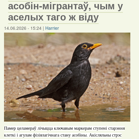
асобін-мігрантаў, чым у
аселых таго ж віду
14.06.2026 - 15:24
|
Harrier
Памер целамераў лічыцца ключавым маркерам
c
тупені старэння
клеткі і агулам фізіялагічнага стану асобіны.
А
кісляльны стрэс