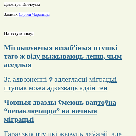
Дзьмітры Вінчэўскі
Здымак
Сяргея Чарапіцы
На гэтую тэму:
Мігрыруючыя вераб’іныя птушкі
таго ж віду выжываюць лепш, чым
аседлыя
За адрозненні ў адлегласці міграцыі
птушак можа адказваць адзін ген
Чорныя дразды ўмеюць раптоўна
“пераключацца” на начныя
міграцыі
Гарадзкія птушкі жывуць даўжэй, але