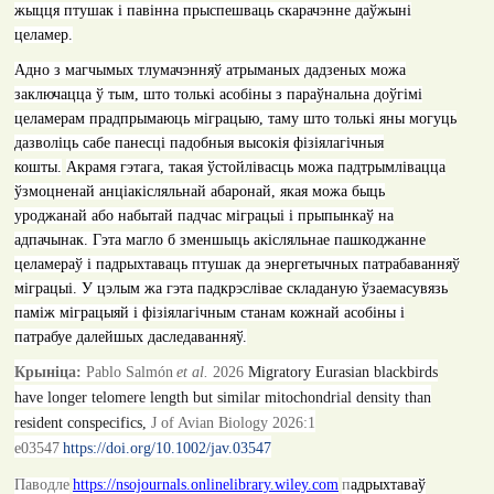
жыцця птушак і павінна прыспешваць скарачэнне даўжыні
целамер.
Адно з магчымых тлумачэнняў атрыманых дадзеных можа
заключацца ў тым, што толькі асобіны з параўнальна доўгімі
целамерам прадпрымаюць міграцыю, таму што толькі яны могуць
дазволіць сабе панесці падобныя высокія фізіялагічныя
кошты
.
Акрамя гэтага,
такая ўстойлівасць можа падтрымлівацца
ўзмоцненай ан
ціакісляльнай
абаронай,
якая можа быць
уроджанай
або набытай падчас
міграцыі і
прыпынкаў
на
адпачынак. Гэта магло б
зм
енш
ыць акісляльнае пашкоджанне
це
ламераў і падрыхтаваць
птушак
да энергетычных патрабаванняў
міграцыі. У цэлым
жа
гэта падкрэслівае складаную ўзаемасувязь
паміж міграцыяй і
фізіялагічным станам кожнай асобіны і
патрабуе далейшых даследаванняў
.
Крыніца:
Pablo Salmón
et al.
2026
Migratory Eurasian blackbirds
have longer telomere length but similar mitochondrial density than
resident conspecifics
,
J of Avian Biology 2026:1
e03547
https://doi.org/10.1002/jav.03547
Паводле
https://nsojournals.onlinelibrary.wiley.com
п
адрыхтаваў