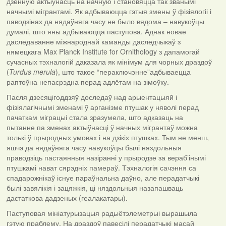
дзённую актыўнасць на начную і становяцца так званымі
начнымі мігрантамі. Як адбываюцца гэтыя змены ў фізіялогіі і
паводзінах да нядаўняга часу не было вядома – навукоўцы
думалі, што яны адбываюцца паступова. Аднак новае
даследаванне міжнароднай каманды даследчыкаў з
нямецкага Max Planck Institute for Ornithology з дапамогай
сучасных тэхналогій даказала як мінімум для чорных драздоў
(
Turdus merula
), што такое “пераключэнне”адбываецца
раптоўна непасрэдна перад адлётам на зімоўку.
Пасля дзесяцігоддзяў доследаў над арыентацыяй і
фізіялагічнымі зменамі ў арганізме птушак у няволі перад
пачаткам міграцыі стала зразумела, што адказаць на
пытанне па зменах актыўнасці ў начных мігрантаў можна
толькі ў прыродных умовах і на дзікіх птушках. Тым не менш,
яшчэ да нядаўняга часу навукоўцы былі няздольныя
праводзіць пастаянныя назіранні у прыродзе за вераб’інымі
птушкамі нават сярэдніх памераў. Тэхналогія сачэння са
спадарожнікаў існуе параўнальна даўно, але перадатчыкі
былі завялікія і зацяжкія, ці няздольныя назапашваць
дастаткова дадзеных (геалакатары).
Паступовая мініатурызацыя радыётэлеметрыі вырашыла
гэтую праблему. На драздоў павесілі перадатчыкі масай