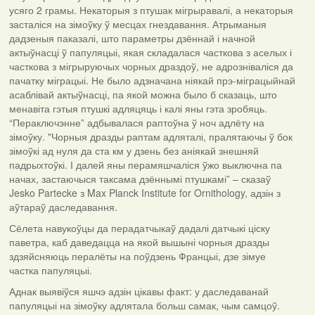
усяго 2 грамы. Некаторыя з птушак мігрыравалі, а некаторыя
засталіся на зімоўку ў месцах гнездавання. Атрыманыя
дадзеныя паказалі, што параметры дзённай і начной
актыўнасці ў папуляцыі, якая складалася часткова з аселых і
часткова з мігрыруючых чорных драздоў, не адрозніваліся да
пачатку міграцыі. Не было адзначана ніякай прэ-міграцыйнай
асаблівай актыўнасці, па якой можна было б сказаць, што
менавіта гэтыя птушкі адляцяць і калі яны гэта зробяць.
“Пераключэнне” адбывалася раптоўна ў ноч адлёту на
зімоўку. "Чорныя дразды раптам адляталі, пралятаючы ў бок
зімоўкі ад нуля да ста км у дзень без аніякай знешняй
падрыхтоўкі. І далей яны перамяшчаліся ўжо выключна па
начах, застаючыся таксама дзённымі птушкамі” – сказаў
Jesko Partecke з Max Planck Institute for Ornithology, адзін з
аўтараў даследавання.
Сёлета навукоўцы да перадатчыкаў дадалі датчыкі ціску
паветра, каб даведацца на якой вышыні чорныя дразды
здзяйсняюць пералёты на поўдзень Францыі, дзе зімуе
частка папуляцыі.
Аднак выявіўся яшчэ адзін цікавы факт: у даследаванай
папуляцыі на зімоўку адлятала больш самак, чым самцоў.