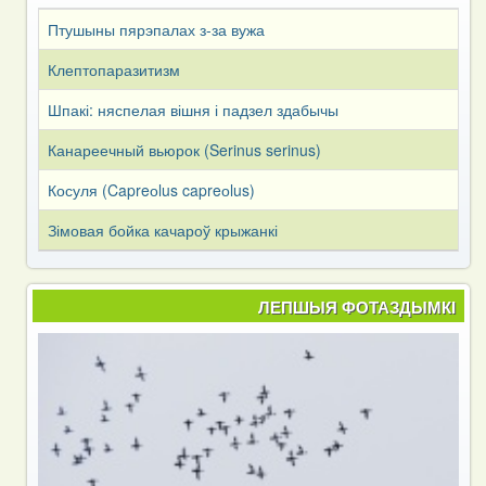
Птушыны пярэпалах з-за вужа
Клептопаразитизм
Шпакі: няспелая вішня і падзел здабычы
Канареечный вьюрок (Serinus serinus)
Косуля (Capreоlus capreоlus)
Зімовая бойка качароў крыжанкі
ЛЕПШЫЯ ФОТАЗДЫМКІ