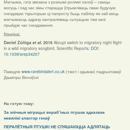
Магчыма, гэта звязана з рознымі ролямі палоў – самцы
могуць і пад час зімы старацца ўтрымліваць сваю будучую
гнездавую тэрыторыю ці папросту быць паблізу яе каб мець
магчымасць адразу кантраляваць сытуацыю там калі
прыйдзе час гнездавання.
Крыніца:
Daniel Zúñiga
et al.
2016
Abrupt switch to migratory night flight
in a wild migratory songbird, Scientific Reports;
DOI:
10.1038/srep34207
Паводле
www.rarebirdalert.co.uk
(тэкст і здымак) падрыхтаваў
Дзьмітры Вінчэўскі
На гэтую тэму:
За эпічныя міграцыі вераб’іных птушак адказвае
невялікі кластэр генаў
ПЕРАЛЁТНЫЯ ПТУШКІ НЕ СПЯШАЮЦЦА АДЛЯТАЦЬ