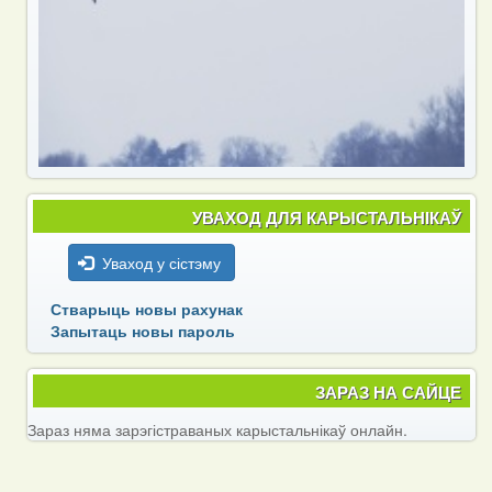
УВАХОД ДЛЯ КАРЫСТАЛЬНІКАЎ
Уваход у сістэму
Стварыць новы рахунак
Запытаць новы пароль
ЗАРАЗ НА САЙЦЕ
Зараз няма зарэгістраваных карыстальнікаў онлайн.