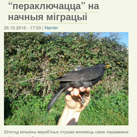
“пераключацца” на
начныя міграцыі
26.10.2016 - 17:03
|
Harrier
Штогод мільёны вераб’іных птушак мяняюць сваю пераважна