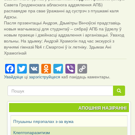
Савета Гродзенскага абласнога аддзялення АПБ)
распавядзе пра свае ўражанні ад сустрэч з птушкамі каля
Адэсы.
Пасля прэзентацыі Андрэя, Дзьмітры Вінчэўскі прадставіць
новыя магчымасці для студэнтаў – сябраў АПБ па ўдзелу ў
новым праекце і дзейнасці аддзалення і арганізацыі. Ўваход
вольны. На здымку: Андрэй Храмогін пад час экскурсіі з
вучнямі гімназіі №4 г.Смаргоні ў іх летніку. Здымак Ані
Храмогінай
Facebook
Twitter
VK
Odnoklassniki
Telegram
Viber
Copy
Link
Увайдзіце
ці
зарэгіструйцеся
каб пакідаць каментары.
Пошук
Пошук
АПОШНІЯ НАЗІРАННІ
Птушыны пярэпалах з-за вужа
Клептопаразитизм