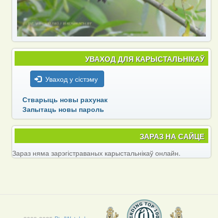
УВАХОД ДЛЯ КАРЫСТАЛЬНІКАЎ
Уваход у сістэму
Стварыць новы рахунак
Запытаць новы пароль
ЗАРАЗ НА САЙЦЕ
Зараз няма зарэгістраваных карыстальнікаў онлайн.