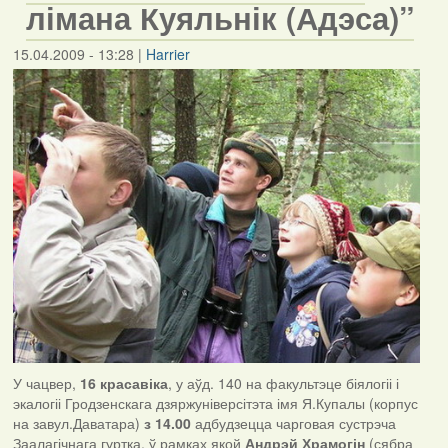
лімана Куяльнік (Адэса)”
15.04.2009 - 13:28
|
Harrier
У чацвер,
16 красавіка
, у аўд. 140 на факультэце біялогіі і
экалогіі Гродзенскага дзяржуніверсітэта імя Я.Купалы (корпус
на завул.Даватара)
з 14.00
адбудзецца чарговая сустрэча
Заалагічнага гуртка, ў рамках якой
Андрэй Храмогін
(сябра