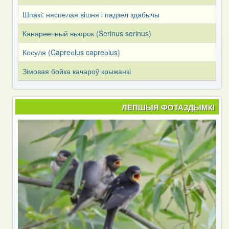
Шпакі: няспелая вішня і падзел здабычы
Канареечный вьюрок (Serinus serinus)
Косуля (Capreоlus capreоlus)
Зімовая бойка качароў крыжанкі
ЛЕПШЫЯ ФОТАЗДЫМКІ