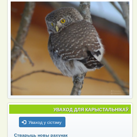
УВАХОД ДЛЯ КАРЫСТАЛЬНІКАЎ
Уваход у сістэму
Стварыць новы рахунак