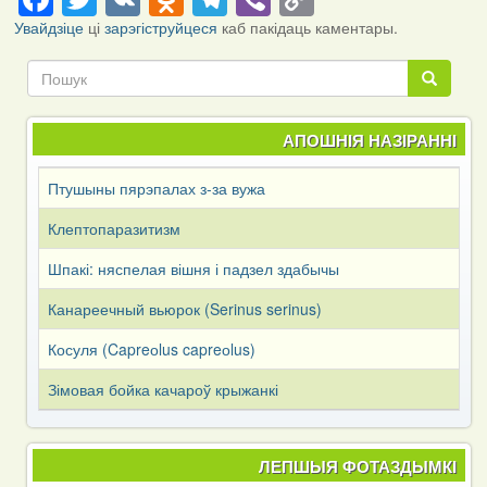
Link
Увайдзіце
ці
зарэгіструйцеся
каб пакідаць каментары.
Пошук
Пошук
АПОШНІЯ НАЗІРАННІ
Птушыны пярэпалах з-за вужа
Клептопаразитизм
Шпакі: няспелая вішня і падзел здабычы
Канареечный вьюрок (Serinus serinus)
Косуля (Capreоlus capreоlus)
Зімовая бойка качароў крыжанкі
ЛЕПШЫЯ ФОТАЗДЫМКІ