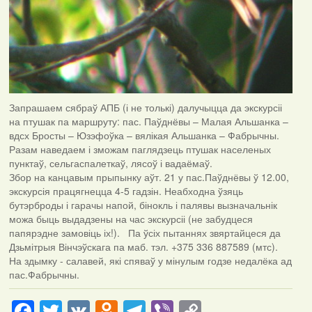
Запрашаем сябраў АПБ (і не толькі) далучыцца да экскурсіі
на птушак па маршруту: пас. Паўднёвы – Малая Альшанка –
вдсх Бросты – Юзэфоўка – вялікая Альшанка – Фабрычны.
Разам наведаем і зможам паглядзець птушак населеных
пунктаў, сельгаспалеткаў, лясоў і вадаёмаў.
Збор на канцавым прыпынку аўт. 21 у пас.Паўднёвы ў 12.00,
экскурсія працягнецца 4-5 гадзін. Неабходна ўзяць
бутэрброды і гарачы напой, бінокль і палявы вызначальнік
можа быць выдадзены на час экскурсіі (не забудцеся
папярэдне замовіць іх!). Па ўсіх пытаннях звяртайцеся да
Дзьмітрыя Вінчэўскага па маб. тэл. +375 336 887589 (мтс).
На здымку - салавей, які спяваў у мінулым годзе недалёка ад
пас.Фабрычны.
Facebook
Twitter
VK
Odnoklassniki
Telegram
Viber
Copy