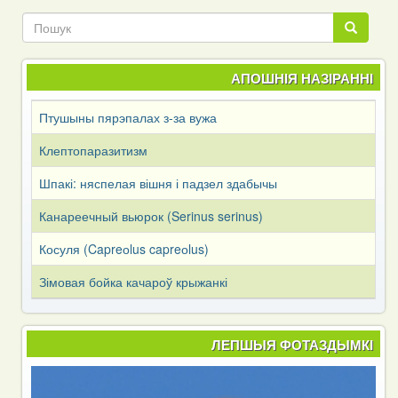
Пошук
Пошук
АПОШНІЯ НАЗІРАННІ
Птушыны пярэпалах з-за вужа
Клептопаразитизм
Шпакі: няспелая вішня і падзел здабычы
Канареечный вьюрок (Serinus serinus)
Косуля (Capreоlus capreоlus)
Зімовая бойка качароў крыжанкі
ЛЕПШЫЯ ФОТАЗДЫМКІ