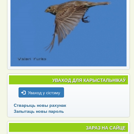
УВАХОД ДЛЯ КАРЫСТАЛЬНІКАЎ
Уваход у сістэму
Стварыць новы рахунак
Запытаць новы пароль
ЗАРАЗ НА САЙЦЕ