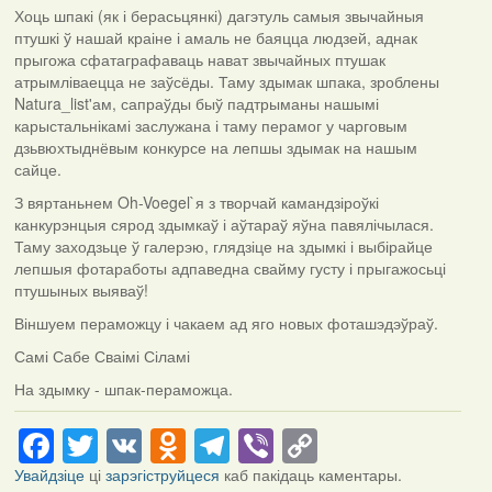
Хоць шпакі (як і берасьцянкі) дагэтуль самыя звычайныя
птушкі ў нашай краіне і амаль не баяцца людзей, аднак
прыгожа сфатаграфаваць нават звычайных птушак
атрымліваецца не заўсёды. Таму здымак шпака, зроблены
Natura_list'ам, сапраўды быў падтрыманы нашымі
карыстальнікамі заслужана і таму перамог у чарговым
дзьвюхтыднёвым конкурсе на лепшы здымак на нашым
сайце.
З вяртаньнем Oh-Voegel`я з творчай камандзіроўкі
канкурэнцыя сярод здымкаў і аўтараў яўна павялічылася.
Таму заходзьце ў галерэю, глядзіце на здымкі і выбірайце
лепшыя фотаработы адпаведна свайму густу і прыгажосьці
птушыных выяваў!
Віншуем пераможцу і чакаем ад яго новых фоташэдэўраў.
Самі Сабе Сваімі Сіламі
На здымку - шпак-пераможца.
Facebook
Twitter
VK
Odnoklassniki
Telegram
Viber
Copy
Link
Увайдзіце
ці
зарэгіструйцеся
каб пакідаць каментары.