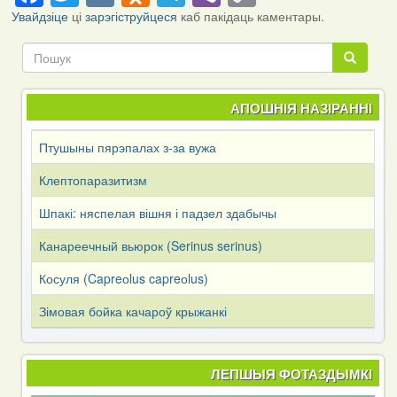
Link
Увайдзіце
ці
зарэгіструйцеся
каб пакідаць каментары.
Пошук
Пошук
АПОШНІЯ НАЗІРАННІ
Птушыны пярэпалах з-за вужа
Клептопаразитизм
Шпакі: няспелая вішня і падзел здабычы
Канареечный вьюрок (Serinus serinus)
Косуля (Capreоlus capreоlus)
Зімовая бойка качароў крыжанкі
ЛЕПШЫЯ ФОТАЗДЫМКІ