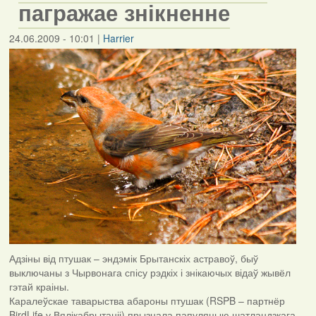
пагражае знікненне
24.06.2009 - 10:01
|
Harrier
Адзіны від птушак – эндэмік Брытанскіх астравоў, быў
выключаны з Чырвонага спісу рэдкіх і знікаючых відаў жывёл
гэтай краіны.
Каралеўскае таварыства абароны птушак (RSPB – партнёр
BirdLife у Вялікабрытаніі) прызнала папуляцыю шатландзкага