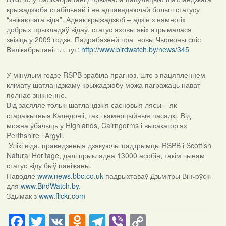
крыжадзюба стабільнай і не адпавядаючай больш статусу
“знікаючага віда”. Аднак крыжадзюб – адзін з нямногіх
добрых прыкладаў відаў, статус аховы якіх атрымалася
знізіць у 2009 годзе. Падрабязней пра новы Чырвоны спіс
Вялікабрытаніі гл. тут:
http://www.birdwatch.by/news/345
У мінулым годзе RSPB зрабіла прагноз, што з пацяпленнем
клімату шатландзкаму крыжадзюбу можа пагражаць нават
полнае знікненне.
Від засяляе толькі шатландзкія сасновыя лясы – як
старажытныя Каледоніі, так і камерцыйныя пасадкі. Від
можна ўбачыць у Highlands, Cairngorms і высакагор’ях
Perthshire і Argyll.
Улікі віда, праведзеныя дзякуючы падтрымцы RSPB і Scottish
Natural Heritage, далі прыкладна 13000 асобін, такім чынам
статус віду быў паніжаны.
Паводле
www.news.bbc.co.uk
падрыхтаваў Дзьмітры Вінчэўскі
для
www.BirdWatch.by
.
Здымак з
www.flickr.com
Facebook
Twitter
VK
Odnoklassniki
Telegram
Viber
Copy