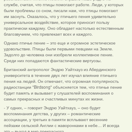
службе, считая, что птицы помогают работе. Люди, у которых
были проблемы со сном, писали нам, что птицы помогают
им заснуть. Оказалось, что у птичьего пения удивительно
универсальное воздействие, которое приносит пользу
практически каждому. Оно обладает настолько естественным
благозвучием, что привлекает всех и каждого.
Однако птичье пение – это еще и огромное эстетическое
удовольствие. Птицы были первыми певцами на Земле.
Задолго до человека они изобрели коллективное пение.
Среди них попадаются фантастические виртуозы.
Британский антрополог Эндрю Уайтхауз из Абердинского
университета в течение двух лет изучал влияние птичьего
пения на людей. Он отмечает, что огромная популярность
радиостанции "Birdsong" объясняется тем, что птичье пение
будит память и вызывает у слушателей воспоминания о
самых прекрасных и счастливых минутах их жизни.
- У одних, – говорит Эндрю Уайтхауз, – оно будит
воспоминания детства, у других – романтические
ассоциации, у третьих в памяти всплывают весенние
пейзажи сельской Англии с жаворонками в небе… И всегда
это – выход в мир прекрасного.