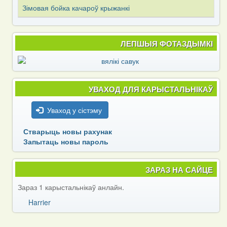
Зімовая бойка качароў крыжанкі
ЛЕПШЫЯ ФОТАЗДЫМКІ
УВАХОД ДЛЯ КАРЫСТАЛЬНІКАЎ
Уваход у сістэму
Стварыць новы рахунак
Запытаць новы пароль
ЗАРАЗ НА САЙЦЕ
Зараз 1 карыстальнікаў анлайн.
Harrier