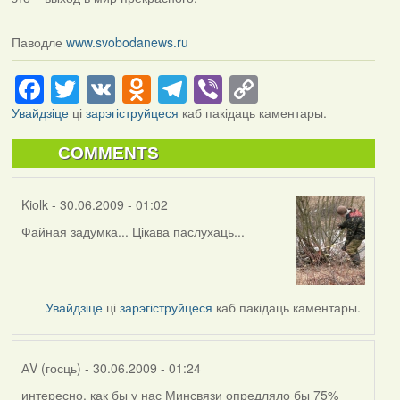
Паводле
www.svobodanews.ru
Facebook
Twitter
VK
Odnoklassniki
Telegram
Viber
Copy
Link
Увайдзіце
ці
зарэгіструйцеся
каб пакідаць каментары.
COMMENTS
Kiolk
- 30.06.2009 - 01:02
Файная задумка... Цікава паслухаць...
Увайдзіце
ці
зарэгіструйцеся
каб пакідаць каментары.
АV (госць)
- 30.06.2009 - 01:24
интересно, как бы у нас Минсвязи опредляло бы 75%