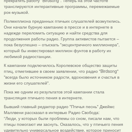
прекратить работу "Birdsong". Теперь на этой частоте
транслируются интерактивные программы, перемежаемые
рок-музыкой.
Полмиллиона преданных птичьих слушателей возмутились.
Они начали бурную кампанию в прессе и в интернете в
надежде переломить ситуацию и найти средства для
продолжения работы радио. Группа активистов пытается –
пока безуспешно – отыскать "эксцентричного миллионера",
который бы инвестировал миллион фунтов в работу их
любимой радиостанции.
К кампании подключилось Королевское общество защиты
птиц, отметившее в своем заявлении, что радио "Birdsong"
"всегда было источником радости, вдохновения и счастья в
жизни его слушателей".
Пока же одним из результатов этой кампании стала
трансляция птичьего пения в интернете.
Бывший главный редактор радио "Птичья песнь" Джеймс
Маллвени рассказал в интервью Радио Свобода:
“Люди, у которых были проблемы со сном, писали нам, что
птицы помогают им заснуть. Оказалось, что у птичьего пения
удивительно универсальное воздействие, которое приносит