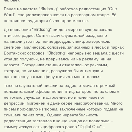
Ранее на частоте "Birdsong" работала радиостанция "One
Word", специализировавшаяся на разговорном жанре. Её
постоянная аудитория была втрое меньше.
До появления "Birdsong" нигде в мире не существовало
птичьего радио. Сотни тысяч слушателей ежедневно
начинали утро под пение дроздов, синиц, жаворонков,
снегирей, малиновок, соловьев, записанных в лесах и парках
Британских островов. "Birdsong" непрерывно вещала с шести
утра до полуночи, не прерываясь ни на рекламу, ни на
новости. Сотрудники станции отказались от рекламы,
которая, по их мнению, разрушила бы интимную и
вдохновенную атмосферу птичьего многоголосья.
Тысячи слушателей писали на радио, отмечая огромный
положительный эффект пения птиц, которое, по их словам,
не только улучшает настроение, но и излечивает от
депрессий, мигреней и даже сердечных заболеваний. Много
писем приходило из тюрем, заключенные которых годами не
слышали пения птиц. Однако нерентабельность
радиостанции заставила в конце концов ее владельца –
коммерческую сеть цифрового радио "Digital One" –