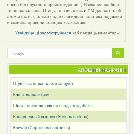
песен белорусского происхождения:-) Название вообще-
то неправильное. Птицы-то вписались в ФМ диапазон, об
этом и статья, только недальновидная политика редакции
и хозяина привели станцию к закрытию.
Увайдзіце
ці
зарэгіструйцеся
каб пакідаць каментары.
Пошук
Пошук
АПОШНІЯ НАЗІРАННІ
Птушыны пярэпалах з-за вужа
Клептопаразитизм
Шпакі: няспелая вішня і падзел здабычы
Канареечный вьюрок (Serinus serinus)
Косуля (Capreоlus capreоlus)