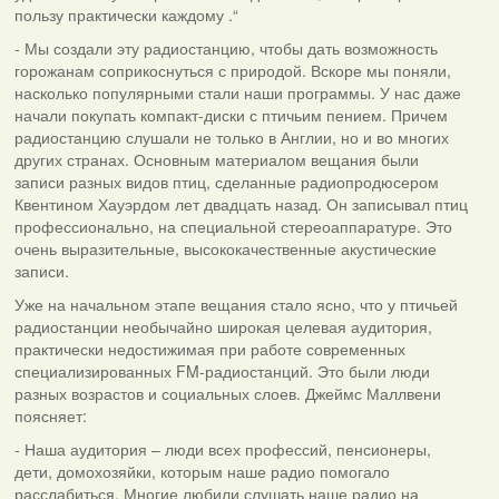
пользу практически каждому .“
- Мы создали эту радиостанцию, чтобы дать возможность
горожанам соприкоснуться с природой. Вскоре мы поняли,
насколько популярными стали наши программы. У нас даже
начали покупать компакт-диски с птичьим пением. Причем
радиостанцию слушали не только в Англии, но и во многих
других странах. Основным материалом вещания были
записи разных видов птиц, сделанные радиопродюсером
Квентином Хауэрдом лет двадцать назад. Он записывал птиц
профессионально, на специальной стереоаппаратуре. Это
очень выразительные, высококачественные акустические
записи.
Уже на начальном этапе вещания стало ясно, что у птичьей
радиостанции необычайно широкая целевая аудитория,
практически недостижимая при работе современных
специализированных FM-радиостанций. Это были люди
разных возрастов и социальных слоев. Джеймс Маллвени
поясняет:
- Наша аудитория – люди всех профессий, пенсионеры,
дети, домохозяйки, которым наше радио помогало
расслабиться. Многие любили слушать наше радио на