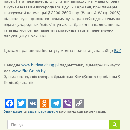
пары. Гэта паказвае, што і ў гэтым выпадку мы маем справу
з хуткай інвазіяй чужароднага віду. Ў Германіі, пры памеры
гняздуючай папуляцыі ў 2200-2600 пар (Bauer & Woog 2008),
нільская гусь прызнаная самым хутка распаўсюджваючымся
відам чужародных /дзікіх/ птушак. … Дазвол на паляванне на
гэты від мог бы дапамагчы запаволіць тэмпы павелічэння
папуляцыі ў Польшчы.”
Цалкам прапановы Інстытуту можна прачытаць на сайце
IOP
Паводле
www.birdwatching.pl
падрыхтаваў Дзьмітры Вінчэўскі
для
www.BirdWatch.by
Здымак канадзкіх казарак Дзьмітрыя Вінчэўскага (зроблены ў
Вялікабрытаніі)
Facebook
Twitter
VK
Odnoklassniki
Telegram
Viber
Copy
Link
Увайдзіце
ці
зарэгіструйцеся
каб пакідаць каментары.
Пошук
Пошук