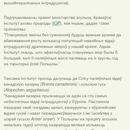
вышэйпералічаных інтрадуцэнтаў.
Падтрымліваючы праект міністэрства агульна, Кракаўскі
інстытут аховы прыроды (
IOP
), між іншым, дадае і cвае
прапановы:
"Плануемыя змены без сумненняў будуць важным крокам да
абмежавання росту колькасці папуляцый інвазійных відаў-
інтрадуцэнтаў драпежных звяроў у нашай краіне. Аднак
Інстытут лічыць, што эфектыўнасць плануемых мер былы б
большай, калі б паляўнічыя маглі паляваць на іх круглы год
на тэрыторыі ўсёй Польшчы.”
Таксама Інстытут просіць далучыць да Спісу паляўнічых відаў
канадскую казарку
(Branta canadensis)
і нільскую гусь
(Alopochen aegyptiacus).
"Канадзкая казарка прызнаецца за адзін са ста самых
небяспечных відаў-інтрадуцэнтаў у Еўропе. Пастаянна
пашырае свой гнездавы арэал, канкуруючы з еўрапейскімі
відамі гусей і нават перакрыжоўваючыся з імі (асабліва з
шэрай гусьсю
Anser anser
). У Польшчы на працягу апошніх
некалькіх гадоў штогод назіраецца вялікая колькасць