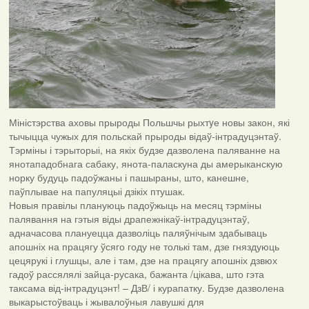
Міністэрства аховы прыроды Польшчы рыхтyе новы закон, які
тычыцца чужых для польскай прыроды відаў-інтрадуцэнтаў.
Тэрміны і тэрыторыі, на якіх будзе дазволена паляванне на
янотападобнага сабаку, янота-паласкуна ды амерыканскую
норку будуць падоўжаны і пашыраны, што, канешне,
паўплывае на папуляцыі дзікіх птушак.
Новыя правілы плануюць падоўжыць на месяц тэрміны
палявання на гэтыя віды драпежнікаў-інтрадуцэнтаў,
адначасова плануецца дазволіць паляўнічым здабываць
апошніх на працягу ўсяго году не толькі там, дзе гняздуюць
цецярукі і глушцы, але і там, дзе на працягу апошніх дзвюх
гадоў рассялялі зайца-русака, бажанта /цікава, што гэта
таксама від-інтрадуцэнт! – ДзВ/ і курапатку. Будзе дазволена
выкарыстоўваць і жывалоўныя лавушкі для