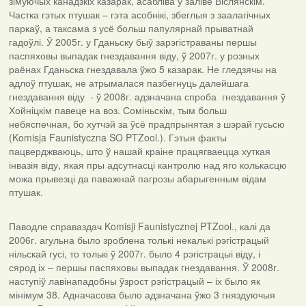
зімуючых канадзкіх казарак, асабліва ў заліве Віслянскім.
Частка гэтых птушак – гэта асобнікі, збеглыя з заалагічных
паркаў, а таксама з усё больш папулярнай прыватнай
гадоўлі. Ў 2005г. у Гданьску быў зарэгістраваны першы
паспяховы выпадак гнездавання віду, ў 2007г. у розных
раёнах Гданьска гнездавала ўжо 5 казарак. Не гледзячы на
адлоў птушак, не атрымалася пазбегнуць далейшага
гнездавання віду - ў 2008г. адзначана спроба гнездавання ў
Хойніцкім павеце на воз. Соміньскім, тым больш
небяспечная, бо хутчэй за ўсё прадпрынятая з шэрай гусьсю
(Komisja Faunistyczna SO PTZool.). Гэтыя факты
пацверджваюць, што ў нашай краіне працягваецца хуткая
інвазія віду, якая пры адсутнасці кантролю над яго колькасцю
можа прывезці да паважнай пагрозы абарыгенным відам
птушак.
Паводле справаздач Komisji Faunistycznej PTZool., калі да
2006г. агульна было зроблена толькі некалькі рэгістрацый
нільскай гусі, то толькі ў 2007г. было 4 рэгістрацыі віду, і
сярод іх – першы паспяховы выпадак гнездавання. Ў 2008г.
наступіў лавінападобны ўзрост рэгістрацый – іх было як
мінімум 38. Адначасова было адзначана ўжо 3 гняздуючыя