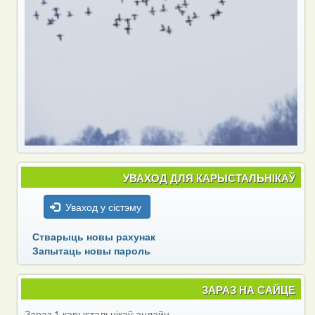
УВАХОД ДЛЯ КАРЫСТАЛЬНІКАЎ
Уваход у сістэму
Стварыць новы рахунак
Запытаць новы пароль
ЗАРАЗ НА САЙЦЕ
Зараз 1 карыстальнікаў анлайн.