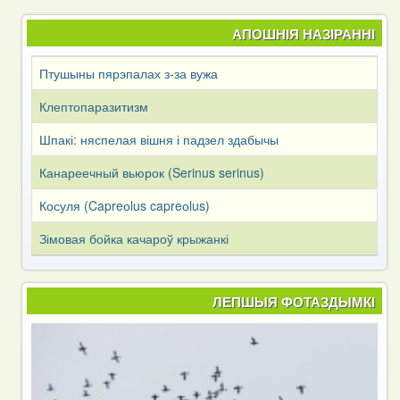
АПОШНІЯ НАЗІРАННІ
Птушыны пярэпалах з-за вужа
Клептопаразитизм
Шпакі: няспелая вішня і падзел здабычы
Канареечный вьюрок (Serinus serinus)
Косуля (Capreоlus capreоlus)
Зімовая бойка качароў крыжанкі
ЛЕПШЫЯ ФОТАЗДЫМКІ