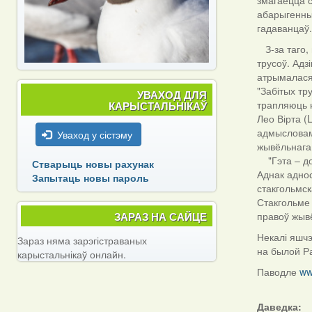
змагаецца с
абарыгенным
гадаванцаў
З-за таго, 
трусоў. Адз
атрымалася 
"Забітых тр
УВАХОД ДЛЯ
трапляюць н
КАРЫСТАЛЬНІКАЎ
Лео Вірта (
адмысловаму
Уваход у сістэму
жывёльнага
"Гэта – до
Стварыць новы рахунак
Аднак аднос
Запытаць новы пароль
стакгольмск
Стакгольме 
ЗАРАЗ НА САЙЦЕ
правоў жывё
Некалі яшчэ
Зараз няма зарэгістраваных
на былой Р
карыстальнікаў онлайн.
Паводле
ww
Даведка: