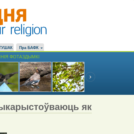
ТУШАК
Пра БАФК
НІЯ ФОТАЗДЫМКІ
выкарыстоўваюць як