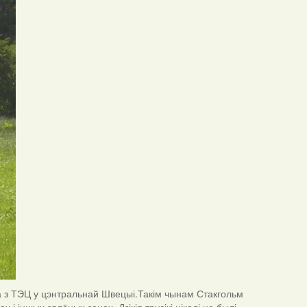
на з ТЭЦ у цэнтральнай Швецыі.Такім чынам Стакгольм