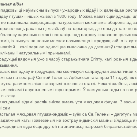
ваныя віды
ыпадковы ці наўмысны выпуск чужародных відаў і іх далейшае расп
ідаў птушак і іншых жывёл з 1800 году. Можна нават сцвярджаць, ш
то не паспявала выпрацаваць натуральныя механізмы абароны ад за
перасяляюць расліны ці жывёлаў на тэрыторыі, дзе яны да таго не 
 балансу харчовых сетак і паставіць пад пагрозу існаванне цэлых э
тамі), іх выпуск на новых месцах называецца інтрадукцыяй, а іх х
нвазіяй. І калі першае адносіцца выключна да дзеянняў (спецыяльны
кліканы і натуральнымі прычынамі.
адукцыі вядомыя ўжо з часоў старажытнага Егіпту, калі розныя від
жывання.
шых выпадкаў інтрадукцыі, які скончыўся сапраўднай экалагічнай к
мі коз на востраў Святой Гелены. Адбылося гэта праз 11 гадоў, як
 хутка размножыліся і стварылі тысячныя статкі. Некалі зялёны, ляс
ымі схіламі і апустыненымі тэрыторыямі. Ў наступныя гады на востр
о выгляд.
ясцовымі відамі раслін знікла амаль уся мясцовая фауна. З васьмі 
лі сем.
асталая мясцовая птушка-эндэмік – зуёк са Св.Гелены – дагэтуль ма
Бадзяжныя каты і завезеныя на востраў індыйскія майны з’ядаюць яйкі
чужародныя віды ёсць другой па значнасці пагрозай біяразнастайн