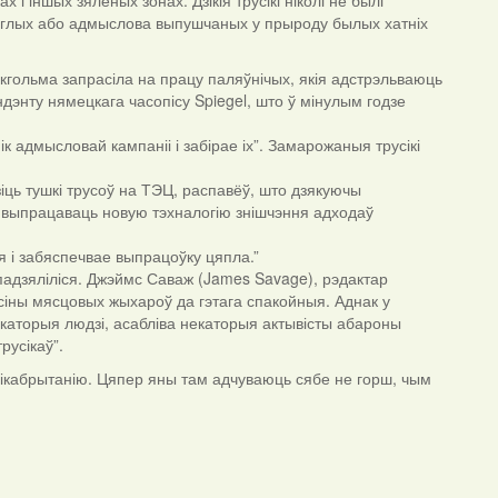
 і іншых зялёных зонах. Дзікія трусікі ніколі не былі
збеглых або адмыслова выпушчаных у прыроду былых хатніх
кгольма запрасіла на працу паляўнічых, якія адстрэльваюць
ндэнту нямецкага часопісу Spiegel, што ў мінулым годзе
 адмысловай кампаніі і забірае іх”. Замарожаныя трусікі
озіць тушкі трусоў на ТЭЦ, распавёў, што дзякуючы
я выпрацаваць новую тэхналогію знішчэння адходаў
 і забяспечвае выпрацоўку цяпла.”
падзяліліся. Джэймс Саваж (James Savage), рэдактар
осіны мясцовых жыхароў да гэтага спакойныя. Аднак у
Некаторыя людзі, асабліва некаторыя актывісты абароны
русікаў”.
Вялікабрытанію. Цяпер яны там адчуваюць сябе не горш, чым