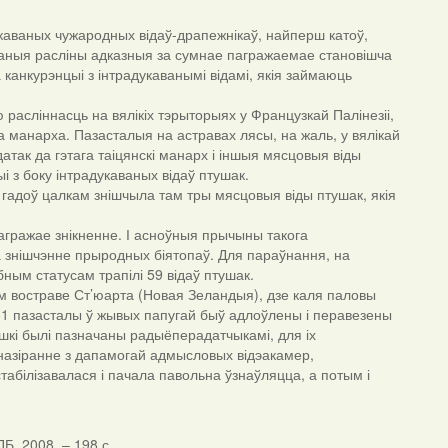
дукаваных чужародных відаў-драпежнікаў, найперш катоў,
аваныя расліны адказныя за сумнае пагражаемае становішча
 канкурэнцыі з інтрадукаванымі відамі, якія займаюць
 расліннасць на вялікіх тэрыторыях у Французкай Палінезіі,
га манарха. Пазасталыя на астравах лясы, на жаль, у вялікай
датак да гэтага таіцянскі манарх і іншыя мясцовыя віды
і з боку інтрадукаваных відаў птушак.
 гадоў цалкам знішчыла там тры мясцовыя віды птушак, якія
 пагражае знікненне. І асноўныя прычыны такога
ма знішчэнне прыродных біятопаў. Для параўнання, на
ным статусам трапілі 59 відаў птушак.
ікім востраве Ст’юарта (Новая Зеландыя), дзе каля паловы
 61 пазасталы ў жывых папугай быў адлоўлены і перавезены
ушкі былі пазначаны радыёперадатчыкамі, для іх
назіранне з дапамогай адмысловых відэакамер,
абілізавалася і пачала павольна ўзнаўляцца, а потым і
Б, 2008. – 198 с.