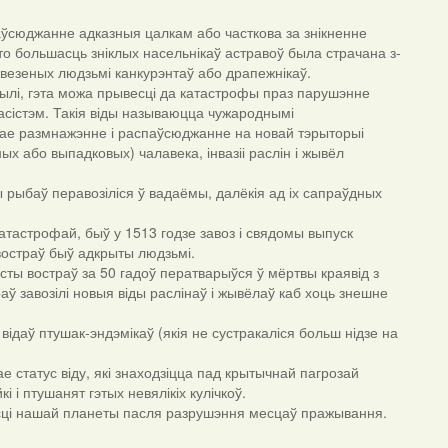
аўсюджанне адказныя цалкам або часткова за знікненне
то большасць зніклых насельнікаў астравоў была страчана з-
везеных людзьмі канкурэнтаў або драпежнікаў.
жылі, гэта можа прывесці да катастрофы праз парушэнне
касістэм. Такія віды называюцца чужароднымі
уткае размнажэнне і распаўсюджанне на новай тэрыторыі
х або выпадковых) чалавека, інвазіі раслін і жывёл
ы рыбаў перавозіліся ў вадаёмы, далёкія ад іх сапраўдных
атастрофай, быў у 1513 годзе завоз і свядомы выпуск
 востраў быў адкрыты людзьмі.
істы востраў за 50 гадоў ператварыўся ў мёртвы краявід з
аў завозілі новыя віды раслінаў і жывёлаў каб хоць знешне
відаў птушак-эндэмікаў (якія не сустракаліся больш нідзе на
е статус віду, які знаходзіцца пад крытычнай пагрозай
 і птушанят гэтых невялікіх кулічкоў.
асці нашай планеты пасля разрушэння месцаў пражывання.