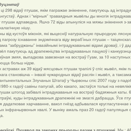
адуцэнтаў
ці 298 відаў птушак, якім пагражае знікненне, пакутуюць ад інтра
ангустаў. Аднак і “мірныя” траваядныя жывёлы ды многія інтрадук
аў птушак адпаведна. Яшчэ 72 віды апынуліся на мяжы знікнення з-за
алагічную нішу.
ны від кустоўя міконія, які выцесніў натуральную прыродную лясную
д пагрозу існаванне эндэмічнага віду вераб’іных птушак – таіцянска
сама “забруджаны” інвазійнымі інтрадукаванымі відамі дрэваў, і ў да
вёл пакутуюць ад драпежніцтва інтрадукаваных пацукоў і канкурэнцы
ўная змяя, выпадкова завезеная на востраў Гуам, за 10 наступных
юцца больш нідзе.
х астравах аж 39 відаў мясцовых птушак трапілі ў спіс жывёл, якім
ага становішча – інвазіі чужародных відаў раслін і жывёл, а такса
антынентальных Злучаных Штатаў у Чырвоны спіс 2007 году з падоб
1980-х гадоў савіны папугай, або какапо, застаўся толькі на невял
ушак штогод забівалі інтрадукаваныя на востраў бадзяжныя каты.
траўкі, куды інтрадукаваныя драпежнікі не змаглі дабрацца. Ўсе пт
я дадатковае харчаванне, вакол гнёзд адбывалася кругласутачнае 
 інфрачырвоныя хвалі. У выніку амаль праз 20 гадоў папуляцыя ст
а.
інчэўскі. Пуцявод па законах прыроды разам з птушкамі.
Мн.: АП