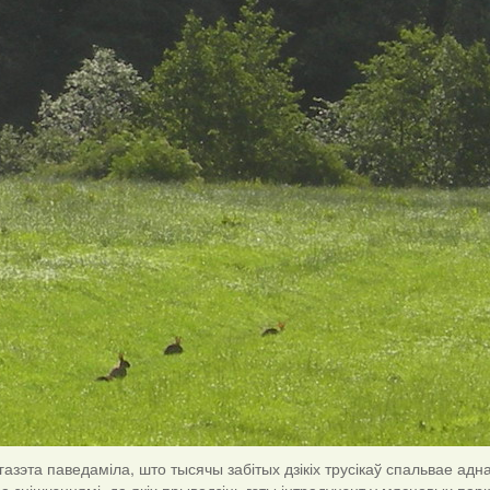
азэта паведаміла, што тысячы забітых дзікіх трусікаў спальвае ад