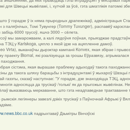
а знішчэннямі, да якіх прыводзіць гэты інтрадуцэнт у мясцовых парках
і для Швецыі жывёламі, і, хутчэй за ўсё, гэта шматлікія патомкі 
.
што ў горадзе ў іх няма прыродных драпежнікаў, адміністрацыя Ста
ін з паляўнічых, Томі Тувунгер (Tommy Tuvunger), распавёў карэспа
забіць 6000 трусоў, яшчэ 3000 – сёлета.
усоў мы замарожваем, а калі лядоўня поўная, прыязджае прадстаўнік
а ТЭЦ у Karlskoga, цяпло з якой ідзе на ацяпленне дамоў.
Leo Virta), выканаўчы дырэктар кампаніі Konvex, якая збірае і прыв
 праекту Biomal, які рэалізуецца за грошы Еўразвязу, атрымалас
 паходжання.
брая сістэма, якая вырашае праблему адыходаў такога паходжання
іны да такога шляху барацьбы з інтрадуцэнтамі ў жыхароў Швэцыі 
ай газэты, сказаў наступнае: "У горадзе, дзе знаходзіцца ТЭЦ, адн
многія адносяцца да трусікаў /толькі/ як да прыгожых жывёлінак. 
лаў выказваюць меркаванне, што гэта неадпаведнае трактаванне т
 рымскія легіянеры завезлі дзікіх трусікаў з Паўночнай Афрыкі ў 
адзіме.
w.news.bbc.co.uk
падрыхтаваў Дзьмітры Вінчэўскі