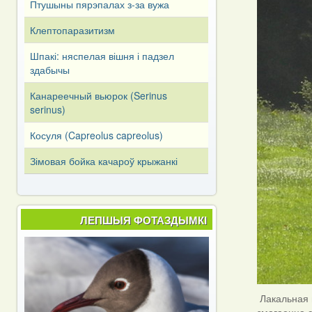
Птушыны пярэпалах з-за вужа
Клептопаразитизм
Шпакі: няспелая вішня і падзел
здабычы
Канареечный вьюрок (Serinus
serinus)
Косуля (Capreоlus capreоlus)
Зімовая бойка качароў крыжанкі
ЛЕПШЫЯ ФОТАЗДЫМКІ
Лакальная г