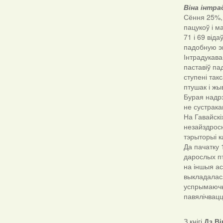
Віна інтр
Сёння 25%, 
пацукоў і м
71 і 69 від
падобную эк
Інтрадукава
паставіў па
ступені так
птушак і жы
Бурая надрэ
не сустрака
На Гавайскі
незайздросн
тэрыторыі к
Да пачатку 
дарослых пт
на іншыя ас
выкладалас
успрымаючых
павялічвацц
З кнігі
Дз.В