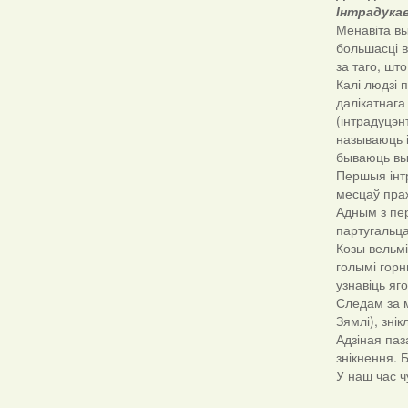
Інтрадука
Менавіта в
большасці в
за таго, ш
Калі людзі 
далікатнага
(інтрадуцэн
называюць і
бываюць вы
Першыя інтр
месцаў пра
Адным з пер
партугальца
Козы вельмі
голымі горн
узнавіць яг
Следам за м
Зямлі), знік
Адзіная паз
знікнення. 
У наш час 