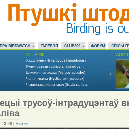
ПРА BIRDWATCH
ГАЛЕРЭЯ
CLUB200
ФОРУМ
СПІСЫ П
CLUB200
АПОШ
Хадулачнік (Himantopus himantopus)
Кулік-гразевік (Limicola falcinellus…
Шчурка-пчалаедка (Merops apiaster)
Чапля-кваква (Nycticorax nycticorax)
Чырвонаваллёвы гагач (Gavia stellata…
ецыі трусоў-інтрадуцэнтаў 
аліва
- 13:58
|
Harrier