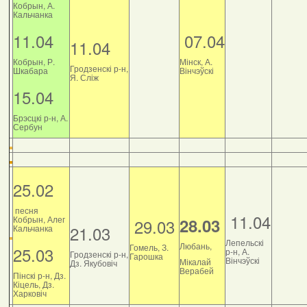
Кобрын, А.
Кальчанка
11.04
07.04
11.04
Кобрын, Р.
Мінск, А.
Гродзенскі р-н,
Шкабара
Вінчэўскі
Я. Сліж
15.04
Брэсцкі р-н, А.
Сербун
25.02
песня
11.04
Кобрын, Алег
28.03
29.03
21.03
Кальчанка
Лепельскі
Любань,
Гомель, З.
25.03
р-н, А.
Гродзенскі р-н,
Гарошка
Вінчэўскі
Мікалай
Дз. Якубовіч
Верабей
Пінскі р-н, Дз.
Кіцель, Дз.
Харковіч