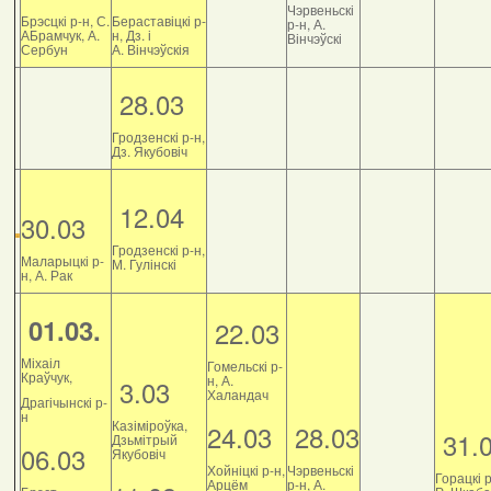
Чэрвеньскі
Брэсцкі р-н, С.
Бераставіцкі р-
р-н, А.
АБрамчук, А.
н, Дз. і
Вінчэўскі
Сербун
А. Вінчэўскія
28.03
Гродзенскі р-н,
Дз. Якубовіч
12.04
30.03
Гродзенскі р-н,
Маларыцкі р-
М. Гулінскі
н, А. Рак
01.03.
22.03
Міхаіл
Гомельскі р-
Краўчук,
н, А.
3.03
Халандач
Драгічынскі р-
н
Казіміроўка,
24.03
28.03
31.
Дзьмітрый
06.03
Якубовіч
Хойніцкі р-н,
Чэрвеньскі
Горацкі р
Арцём
р-н, А.