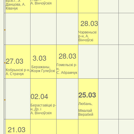
Брэст, Э.
А. Вінчэўскія
Данцова, А.
Ківачук
28.03
Чэрвеньскі
р-н, А.
Вінчэўскі
28.03
3.03
27.03
Гомельскі р-
Беражаны,
н,
Кобрынскі р-н,
Жорж Гулеўскі
С. Абрамчук
А. Страчук
25.03
02.04
Любань,
Бераставіцкі р-
н, Дз. і
Мікалай
А. Вінчэўскія
Верабей
21.03