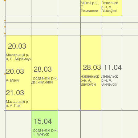
Мінскі р-н,
Лепельскі
Т.
р-н, А.
Раманава
Вінчэўскі
20.03
Маларыцкі р-
н, С. Абрамчук
28.03
11.04
28.03
20.03
Чэрвеньскі
Лепельскі
Гродзенскі р-н,
А. Мініч
р-н, А.
р-н, А.
Дз. Якубовіч
Вінчэўскі
Вінчэўскі
21.03
Маларыцкі р-
н. А. Рак
15.04
Гродзенскі р-н,
Г. Гулеўскі