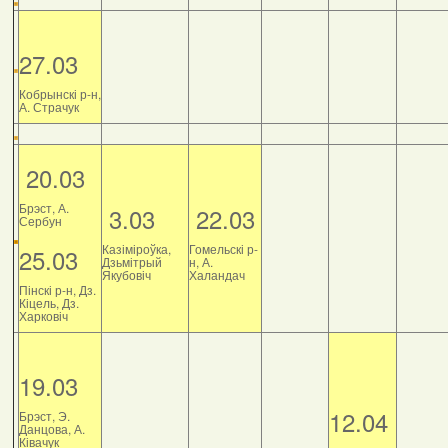
27.03
Кобрынскі р-н,
А. Страчук
20.03
Брэст, А.
3.03
22.03
Сербун
Казіміроўка,
Гомельскі р-
25.03
Дзьмітрый
н, А.
Якубовіч
Халандач
Пінскі р-н, Дз.
Кіцель, Дз.
Харковіч
19.03
12.04
Брэст, Э.
Данцова, А.
Ківачук