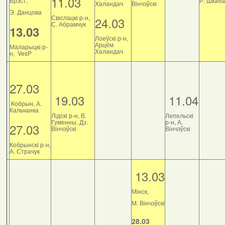
11.03
Брэст,
Р. Шкаб
Халандач
Вінчэўскі
Э. Данцова
Свіслацкі р-н,
24.03
С. Абрамчук
13.03
Лоеўскі р-н,
Арцём
Маларыцкі р-
Халандач
н, VesP
27.03
19.03
11.04
Кобрын, А.
Кальчанка
Лідскі р-н, В.
Лепельскі
Гуменны, Дз.
р-н, А.
27.03
Вінчэўскі
Вінчэўскі
Кобрынскі р-н,
А. Страчук
13.03
Мінск,
М. Вінчэўскі
28.03