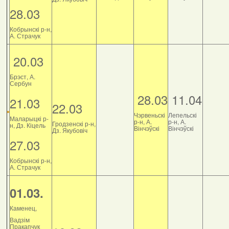
28.03
Кобрынскі р-н,
А. Страчук
20.03
Брэст, А.
Сербун
28.03
11.04
21.03
22.03
Чэрвеньскі
Лепельскі
Маларыцкі р-
р-н, А.
р-н, А.
Гродзенскі р-н,
н, Дз. Кіцель
Вінчэўскі
Вінчэўскі
Дз. Якубовіч
27.03
Кобрынскі р-н,
А. Страчук
01.03.
Каменец,
Вадзім
Пракапчук