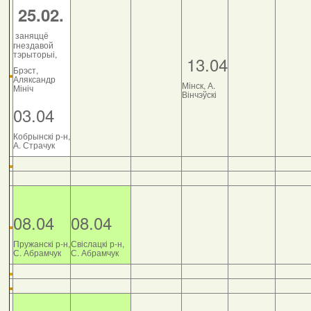
25.02.
заняццё
гнездавой
тэрыторыі,
13.04
Брэст,
Аляксандр
Мінск, А.
Мініч
Вінчэўскі
03.04
Кобрынскі р-н,
А. Страчук
08.04
08.04
Пружанскі р-н,
Свіслацкі р-н,
С. Абрамчук
С. Абрамчук