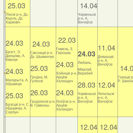
25.03
14.04
Пінскі р-н, Дз.
Чэрвеньскі
Кіцель, Дз.
р-н, А.
Харковіч
Вінчэўскі
22.03
24.03
24.03
11.04
Гомель, З.
24.03
Брэст, Э.
Свіслацкі р-н,
Гарошка
Данцова, А.
Дз. Шыманчук
Докшыцкі
Ківачук
р-н, А.
24.03
Любань,
Вінчэўскі
25.03
14.
24.03
Мікалай
Хойніцкі р-н,
Верабей
Гродна, М.
Арцём
Горацкі р
Маларыта, А.
Гулінскі
Халандач
Р. Шкаб
28.03
12.04
Абрамчук
26.03
24.03
25.03
Чэрвеньскі
Лепельскі
р-н, А.
р-н, А.
Гродзенскі р-н,
Лоеўскі р-н,
Вінчэўскі
Вінчэўскі
Брэсцкі р-н, С.
В. Гуменны
Арцём
АБрамчук, А.
Халандач
Сербун
12.04
12.04