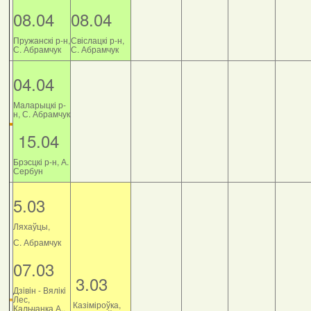
08.04
08.04
Пружанскі р-н,
Свіслацкі р-н,
С. Абрамчук
С. Абрамчук
04.04
Маларыцкі р-
н, С. Абрамчук
15.04
Брэсцкі р-н, А.
Сербун
5.03
Ляхаўцы,
С. Абрамчук
07.03
3.03
Дзiвiн - Вялiкi
Лес,
Казіміроўка,
Кальчанка А.,