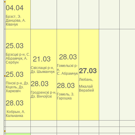
04.04
Брэст, Э.
Данцова, А.
Ківачук
25.03
28.03
Брэсцкі р-н, С.
21.03
АБрамчук, А.
Сербун
Гомельскі р-
Свіслацкі р-н,
27.03
н,
25.03
Дз. Шыманчук
С. Абрамчук
Любань,
28.03
28.03
Пінскі р-н, Дз.
Мікалай
Кіцель, Дз.
Верабей
Харковіч
Гродзенскі р-н,
Гомель, З.
Дз. Вінчэўскі
Гарошка
28.03
Кобрын, А.
Кальчанка