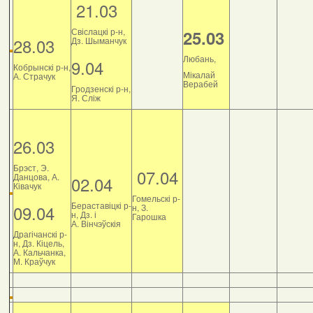
21.03
Свіслацкі р-н,
25.03
28.03
Дз. Шыманчук
Любань,
9.04
Кобрынскі р-н,
Мікалай
А. Страчук
Верабей
Гродзенскі р-н,
Я. Сліж
26.03
Брэст, Э.
07.04
Данцова, А.
02.04
Ківачук
Гомельскі р-
Бераставіцкі р-
09.04
н, З.
н, Дз. і
Гарошка
А. Вінчэўскія
Драгічанскі р-
н, Дз. Кіцель,
А. Кальчанка,
М. Краўчук