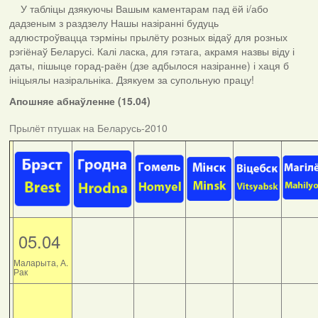
У табліцы дзякуючы Вашым каментарам пад ёй і/або
дадзеным з раздзелу Нашы назіранні будуць
адлюстроўвацца тэрміны прылёту розных відаў для розных
рэгіёнаў Беларусі. Калі ласка, для гэтага, акрамя назвы віду і
даты, пішыце горад-раён (дзе адбылося назіранне) і хаця б
ініцыялы назіральніка. Дзякуем за супольную працу!
Апошняе абнаўленне (15.04)
Прылёт птушак на Беларусь-2010
05.04
Маларыта, А.
Рак