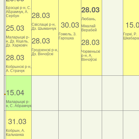
28.03
Брэсцкі р-н, С.
АБрамчук, А.
28.03
Сербун
Любань,
30.03
15.
Свіслацкі р-н,
25.03
Мікалай
Дз. Шыманчук
Верабей
Гомель, З.
Горкі, Р.
Маларыцкі р-
28.03
Гарошка
Шкабара
28.03
н, Дз. Кіцель,
Дз. Харковіч
Гродзенскі р-н,
Чэрвеньскі
Дз. Вінчэўскі
28.03
р-н, А.
Вінчэўскі
Кобрынскі р-н,
А. Страчук
15.04
Маларыцкі р-
н, С. Абрамчук
31.03
Кобрын, А.
Кальчанка