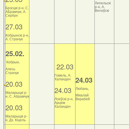
Лепельскі
р-н, А.
Брэсцкі р-н, С.
Вінчэўскі
АБрамчук, А.
Сербун
27.03
Кобрынскі р-н,
А. Страчук
25.02.
Кобрын,
22.03
Алесь
Страчук
Гомель, А.
24.03
Халандач
20.03
24.03
Любань,
Маларыцкі р-
Мікалай
н, С. Абрамчук
Лоеўскі р-н,
Верабей
Арцём
20.03
Халандач
Маларыцкі р-
н, Дз. Кіцель