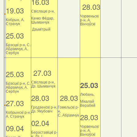
16.03
28.03
19.03
Свіслацкі р-н,
Чэрвеньскі
Качко Фёдар,
Кобрын, А.
р-н, А.
Шыманчук
Страчук
Вінчэўскі
Дзьмітрый
25.03
Брэсцкі р-н, С.
АБрамчук, А.
Сербун
27.03
25.03
Свіслацкі р-н,
25.03
Брэсцкі р-н, С.
Дз. Шыманчук
АБрамчук, А.
Сербун
Любань,
28.03
28.03
27.03
Мікалай
Верабей
Гродзенскі р-н,
Гомельскі р-
Дз. Якубовіч
н,
Кобрынскі р-н,
28.03
С. Абрамчук
А. Страчук
02.04
09.04
Чэрвеньскі
р-н, А.
Бераставіцкі р-
Вінчэўскі
н, Дз. і