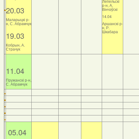
Лепельскі
р-н, А.
20.03
Вінчэўскі
14.04
Маларыцкі р-
н, С. Абрамчук
Аршанскі р-
н, Р.
Шкабара
19.03
Кобрын, А.
Страчук
11.04
Пружанскі р-н,
С. Абрамчук
05.04