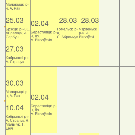
Маларыцкі р-
н, А. Рак
25.03
28.03
28.03
02.04
Брэсцкі р-н, С.
Гомельскі р-
Чэрвеньскі
Бераставіцкі р-
АБрамчук, А.
н,
р-н, А.
н, Дз. і
Сербун
С. Абрамчук
Вінчэўскі
А. Вінчэўскія
27.03
Кобрынскі р-н,
А. Страчук
30.03
Маларыцкі р-
02.04
н, А. Рак
10.04
Бераставіцкі р-
н, Дз. і
А. Вінчэўскія
Кобрынскі р-н,
А. Страчук, Я.
Мальчук, Т.
Еніч