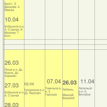
Брэст, Э.
Данцова, А.
Ківачук
10.04
Кобрынскі р-н,
А. Страчук, Я.
Мальчук, Т.
Еніч
26.03
Пінскі р-н, Дз.
Кіцель, Дз.
Харковіч
07.04
11.04
26.03
27.03
02.04
Гомельскі р-
Лепельскі
Любань,
Гродзенскі р-н,
н, З.
р-н, А.
Кобрынскі р-н,
Дз. Якубовіч
Гарошка
Вінчэўскі
Мікалай
А. Страчук
Верабей
28.03