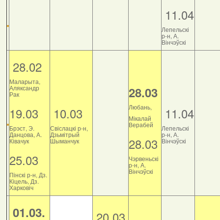
11.04
Лепельскі
р-н, А.
Вінчэўскі
28.02
Маларыта,
Аляксандр
28.03
Рак
Любань,
19.03
10.03
11.04
Мікалай
Верабей
Брэст, Э.
Свіслацкі р-н,
Лепельскі
Данцова, А.
Дзьмітрый
р-н, А.
28.03
Ківачук
Шыманчук
Вінчэўскі
25.03
Чэрвеньскі
р-н, А.
Вінчэўскі
Пінскі р-н, Дз.
Кіцель, Дз.
Харковіч
01.03.
20.03