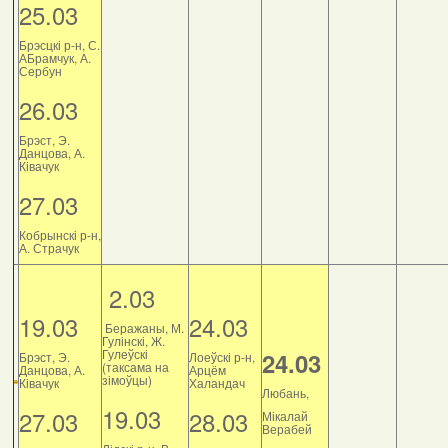
25.03
Брэсцкі р-н, С.
АБрамчук, А.
Сербун
26.03
Брэст, Э.
Данцова, А.
Ківачук
27.03
Кобрынскі р-н,
А. Страчук
2.03
19.03
24.03
Беражаны, М.
Гулінскі, Ж.
Гулеўскі
24.03
Брэст, Э.
Лоеўскі р-н,
(таксама на
Данцова, А.
Арцём
зімоўцы)
Ківачук
Халандач
Любань,
19.03
27.03
28.03
Мікалай
Верабей