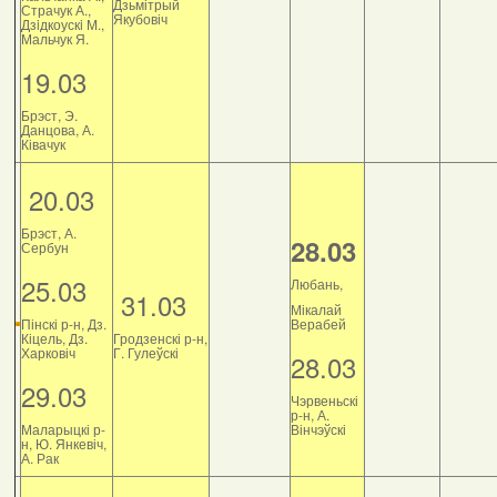
Дзьмітрый
Страчук А.,
Якубовіч
Дзiдкоускi М.,
Мальчук Я.
19.03
Брэст, Э.
Данцова, А.
Ківачук
20.03
Брэст, А.
28.03
Сербун
25.03
Любань,
31.03
Мікалай
Пінскі р-н, Дз.
Верабей
Кіцель, Дз.
Гродзенскі р-н,
Харковіч
Г. Гулеўскі
28.03
29.03
Чэрвеньскі
р-н, А.
Маларыцкі р-
Вінчэўскі
н, Ю. Янкевіч,
А. Рак