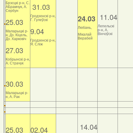
Брэсцкі р-н, С.
31.03
АБрамчук, А.
Сербун
11.04
Гродзенскі р-н,
24.03
25.03
Г. Гулеўскі
Лепельскі
Любань,
9.04
р-н, А.
Маларыцкі р-
Вінчэўскі
Мікалай
н, Дз. Кіцель,
Верабей
Дз. Харковіч
Гродзенскі р-н,
Я. Сліж
27.03
Кобрынскі р-н,
А. Страчук
30.03
Маларыцкі р-
н, А. Рак
14.04
25.03
02.04