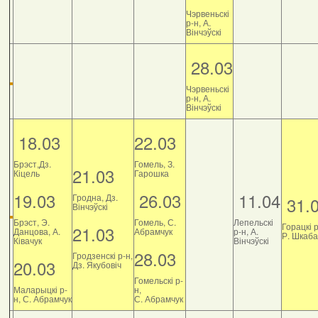
Чэрвеньскі
р-н, А.
Вінчэўскі
28.03
Чэрвеньскі
р-н, А.
Вінчэўскі
18.03
22.03
Брэст,Дз.
Гомель, З.
21.03
Кіцель
Гарошка
19.03
26.03
11.04
Гродна, Дз.
31.
Вінчэўскі
Брэст, Э.
Гомель, С.
Лепельскі
Горацкі р
21.03
Данцова, А.
Абрамчук
р-н, А.
Р. Шкаб
Ківачук
Вінчэўскі
28.03
Гродзенскі р-н,
20.03
Дз. Якубовіч
Гомельскі р-
Маларыцкі р-
н,
н, С. Абрамчук
С. Абрамчук