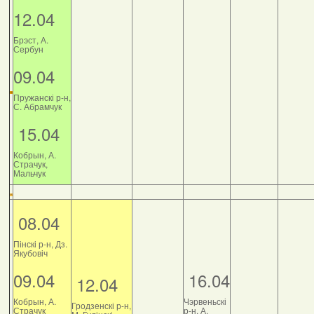
12.04
Брэст, А.
Сербун
09.04
Пружанскі р-н,
С. Абрамчук
15.04
Кобрын, А.
Страчук,
Мальчук
08.04
Пінскі р-н, Дз.
Якубовіч
09.04
16.04
12.04
Кобрын, А.
Чэрвеньскі
Гродзенскі р-н,
Страчук
р-н, А.