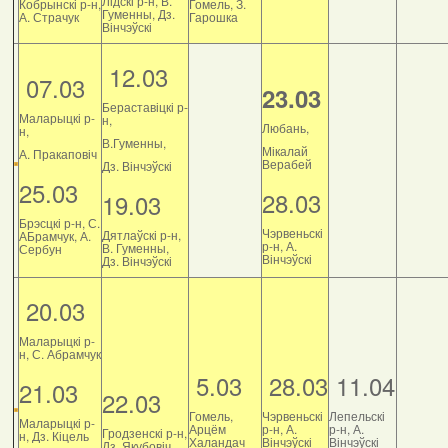
Лідскі р-н, В.
Кобрынскі р-н,
Гомель, З.
Гуменны, Дз.
А. Страчук
Гарошка
Вінчэўскі
12.03
07.03
23.03
Бераставіцкі р-
Маларыцкі р-
н,
Любань,
н,
В.Гуменны,
Мікалай
А. Пракаповіч
Верабей
Дз. Вінчэўскі
25.03
28.03
19.03
Брэсцкі р-н, С.
Чэрвеньскі
Дятлаўскі р-н,
АБрамчук, А.
р-н, А.
В. Гуменны,
Сербун
Вінчэўскі
Дз. Вінчэўскі
20.03
Маларыцкі р-
н, С. Абрамчук
5.03
28.03
11.04
21.03
22.03
Гомель,
Чэрвеньскі
Лепельскі
Маларыцкі р-
Арцём
р-н, А.
р-н, А.
Гродзенскі р-н,
н, Дз. Кіцель
Халандач
Вінчэўскі
Вінчэўскі
Дз. Якубовіч