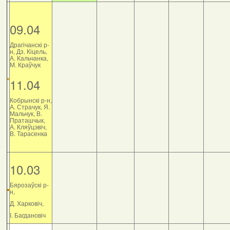
09.04
Драгічанскі р-
н, Дз. Кіцель,
А. Кальчанка,
М. Краўчук
11.04
Кобрынскі р-н,
А. Страчук, Я.
Мальчук, В.
Праташчык,
А. Кляўцэвіч,
В. Тарасенка
10.03
Бярозаўскі р-
н,
Д. Харковіч,
І. Багдановіч