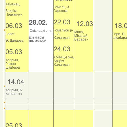
Каменец,
Гомель, З.
Вадзім
Гарошка
Пракапчук
22.03
28.02.
12.03
06.03
18.
Гомельскі р-
Свіслацкі р-н,
Мінск,
Брэст,
н, А.
Горкі, Р.
Мікалай
Дзьмітры
Халандач
Шкабара
Верабей
Э. Данцова
Шыманчук
24.03
05.03
Хойніцкі р-н,
Кобрын,
Арцём
Раман
Халандач
Шкабара
14.04
Кобрын, А.
Кальчанка
25.03