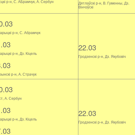
цкі р-н, С. АБрамчук, А. Сербун
Дятлаўскі р-н, В. Гуменны, Дз.
Вінчэўскі
0.03
арыцкі р-н, С. Абрамчук
1.03
22.03
рыцкі р-н, Дз. Кіцель
Гродзенскі р-н, Дз. Якубовіч
8.03
ынскі р-н, А. Страчук
0.03
ст, А. Сербун
1.03
22.03
рыцкі р-н, Дз. Кіцель
Гродзенскі р-н, Дз. Якубовіч
7.03