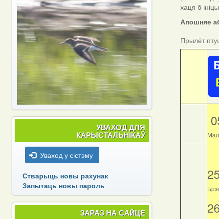
хаця б ініц
Апошняе аб
Прылёт пту
0
УВАХОД ДЛЯ
КАРЫСТАЛЬНІКАЎ
Мал
Уваход у сістэму
2
Стварыць новы рахунак
Запытаць новы пароль
Брэс
2
ЗАРАЗ НА САЙЦЕ