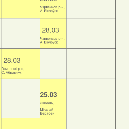
Чэрвеньскі р-н,
А. Вінчэўскі
28.03
Чэрвеньскі р-н,
А. Вінчэўскі
28.03
Гомельскі р-н,
С. Абрамчук
25.03
Любань,
Мікалай
Верабей