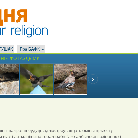
ТУШАК
Пра БАФК
НІЯ ФОТАЗДЫМКІ
шы назіранні будуць адлюстроўвацца тэрміны прылёту
ы віду і даты, пішыце горад-раён (дзе адбылося назіранне) і