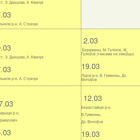
т, Э. Данцова, А. Ківачук
7.03
ынскі р-н, А. Страчук
2.03
9.03
Беражаны, М. Гулінскі, Ж.
Гулеўскі (таксама на зімоўцы)
т, Э. Данцова, А. Ківачук
19.03
7.03
Лідскі р-н, В. Гуменны, Дз.
ынскі р-н, А. Страчук
Вінчэўскі
12.03
7.03
Бераставіцкі р-н,
арыцкі р-н,
В.Гуменны,
Пракаповіч
Дз. Вінчэўскі
5.03
19.03