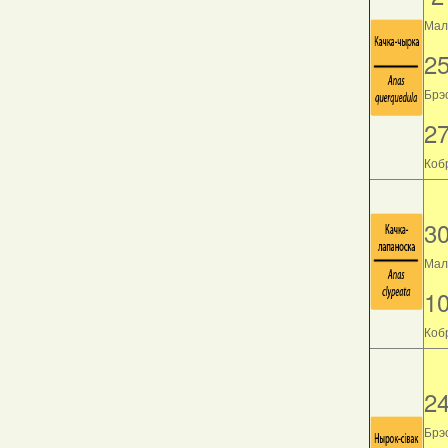
Мала
2
Брэс
2
Кобр
3
Мала
1
Кобр
2
Брэс