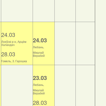
24.03
24.03
Лоеўскі р-н, Арцём
Халандач
Любань,
28.03
Мікалай
Верабей
Гомель, З. Гарошка
23.03
Любань,
Мікалай
Верабей
28.03