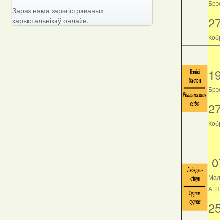
Брэс
Зараз няма зарэгістраваных
2
карыстальнікаў онлайн.
Кобр
1
Брэс
2
Кобр
0
Мал
А. 
2