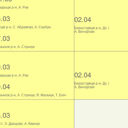
рыцкі р-н, А. Рак
5.03
02.04
цкі р-н, С. АБрамчук, А. Сербун
Бераставіцкі р-н, Дз. і
А. Вінчэўскія
7.03
ынскі р-н, А. Страчук
0.03
02.04
рыцкі р-н, А. Рак
Бераставіцкі р-н, Дз. і
0.04
А. Вінчэўскія
ынскі р-н, А. Страчук, Я. Мальчук, Т. Еніч
4.03
т, Э. Данцова, А. Ківачук