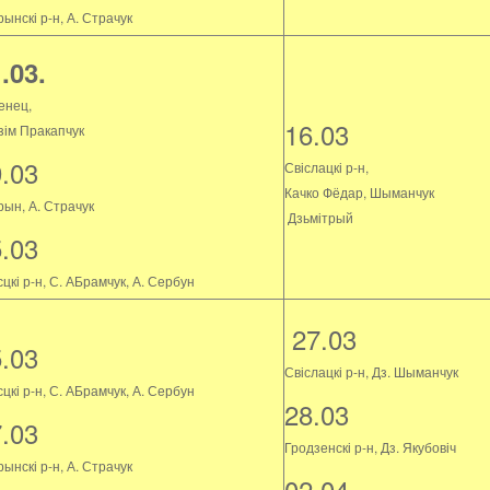
ынскі р-н, А. Страчук
.03.
енец,
16.03
зім Пракапчук
9.03
Свіслацкі р-н,
Качко Фёдар, Шыманчук
рын, А. Страчук
Дзьмітрый
5.03
цкі р-н, С. АБрамчук, А. Сербун
27.03
5.03
Свіслацкі р-н, Дз. Шыманчук
цкі р-н, С. АБрамчук, А. Сербун
28.03
7.03
Гродзенскі р-н, Дз. Якубовіч
ынскі р-н, А. Страчук
02.04