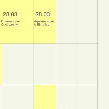
28.03
28.03
Гомельскі р-н,
Чэрвеньскі р-н,
С. Абрамчук
А. Вінчэўскі