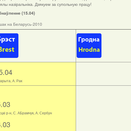
ыялы назіральніка. Дзякуем за супольную працу!
наўленне (15.04)
шак на Беларусь-2010
5.04
арыта, А. Рак
5.03
цкі р-н, С. АБрамчук, А. Сербун
6.03