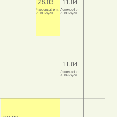
28.03
11.04
Чэрвеньскі р-н,
Лепельскі р-н,
А. Вінчэўскі
А. Вінчэўскі
11.04
Лепельскі р-н,
А. Вінчэўскі