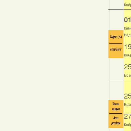
Кобр
01
Кам
Вад
1
Коб
2
Брэс
2
Брэс
2
Кобр