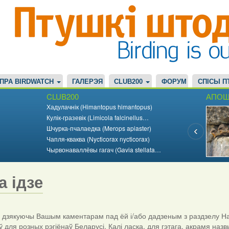
ПРА BIRDWATCH
ГАЛЕРЭЯ
CLUB200
ФОРУМ
СПІСЫ П
CLUB200
АПОШ
Хадулачнік (Himantopus himantopus)
Кулік-гразевік (Limicola falcinellus…
Шчурка-пчалаедка (Merops apiaster)
Чапля-кваква (Nycticorax nycticorax)
Чырвонаваллёвы гагач (Gavia stellata…
а ідзе
дзякуючы Вашым каментарам пад ёй і/або дадзеным з раздзелу На
ў для розных рэгіёнаў Беларусі. Калі ласка, для гэтага, акрамя назв