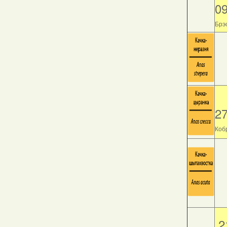
0
Брэс
2
Кобр
2