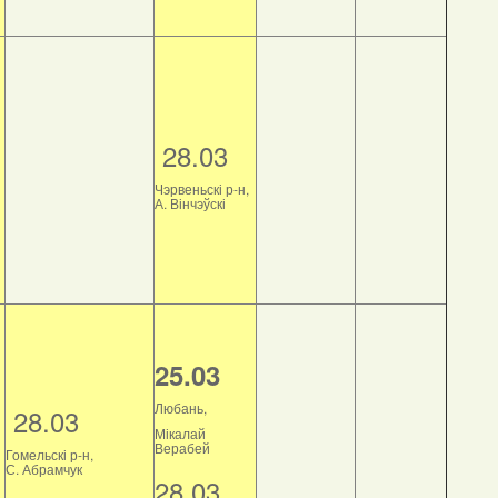
28.03
Чэрвеньскі р-н,
А. Вінчэўскі
25.03
Любань,
28.03
Мікалай
Верабей
Гомельскі р-н,
С. Абрамчук
28.03