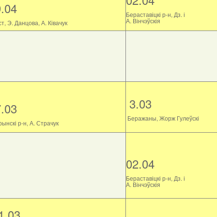
9.04
Бераставіцкі р-н, Дз. і
А. Вінчэўскія
т, Э. Данцова, А. Ківачук
3.03
7.03
Беражаны, Жорж Гулеўскі
ынскі р-н, А. Страчук
02.04
Бераставіцкі р-н, Дз. і
А. Вінчэўскія
1.03