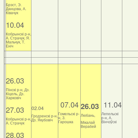
Брэст, Э.
Данцова, А.
Ківачук
10.04
Кобрынскі р-н,
А. Страчук, Я.
Мальчук, Т.
Еніч
26.03
Пінскі р-н, Дз.
Кіцель, Дз.
Харковіч
07.04
11.04
26.03
27.03
02.04
Гомельскі р-
Лепельскі
Любань,
Гродзенскі р-н,
н, З.
р-н, А.
Кобрынскі р-н,
Дз. Якубовіч
Гарошка
Вінчэўскі
Мікалай
А. Страчук
Верабей
28.03