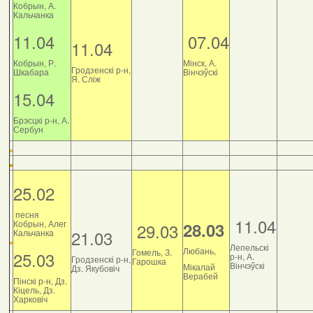
Кобрын, А.
Кальчанка
11.04
07.04
11.04
Кобрын, Р.
Мінск, А.
Гродзенскі р-н,
Шкабара
Вінчэўскі
Я. Сліж
15.04
Брэсцкі р-н, А.
Сербун
25.02
песня
11.04
Кобрын, Алег
28.03
29.03
21.03
Кальчанка
Лепельскі
Любань,
Гомель, З.
25.03
р-н, А.
Гродзенскі р-н,
Гарошка
Вінчэўскі
Мікалай
Дз. Якубовіч
Верабей
Пінскі р-н, Дз.
Кіцель, Дз.
Харковіч