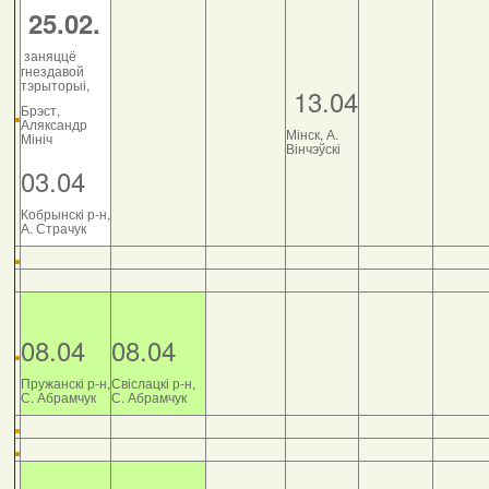
25.02.
заняццё
гнездавой
тэрыторыі,
13.04
Брэст,
Аляксандр
Мінск, А.
Мініч
Вінчэўскі
03.04
Кобрынскі р-н,
А. Страчук
08.04
08.04
Пружанскі р-н,
Свіслацкі р-н,
С. Абрамчук
С. Абрамчук