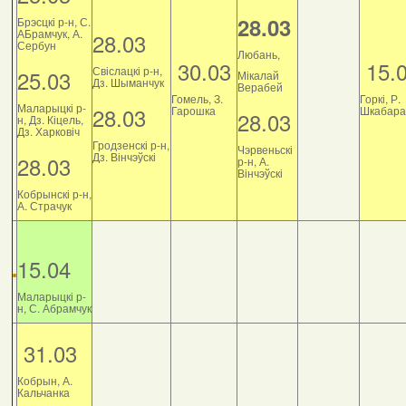
28.03
Брэсцкі р-н, С.
АБрамчук, А.
28.03
Сербун
Любань,
30.03
15.
Свіслацкі р-н,
25.03
Мікалай
Дз. Шыманчук
Верабей
Гомель, З.
Горкі, Р.
Маларыцкі р-
28.03
Гарошка
Шкабара
28.03
н, Дз. Кіцель,
Дз. Харковіч
Гродзенскі р-н,
Чэрвеньскі
Дз. Вінчэўскі
28.03
р-н, А.
Вінчэўскі
Кобрынскі р-н,
А. Страчук
15.04
Маларыцкі р-
н, С. Абрамчук
31.03
Кобрын, А.
Кальчанка