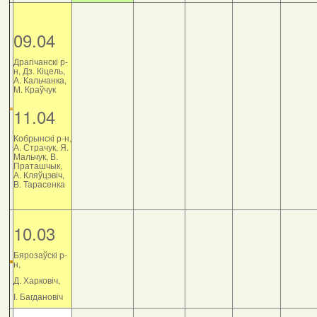
09.04
Драгічанскі р-
н, Дз. Кіцель,
А. Кальчанка,
М. Краўчук
11.04
Кобрынскі р-н,
А. Страчук, Я.
Мальчук, В.
Праташчык,
А. Кляўцэвіч,
В. Тарасенка
10.03
Бярозаўскі р-
н,
Д. Харковіч,
І. Багдановіч