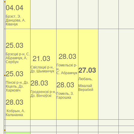
04.04
Брэст, Э.
Данцова, А.
Ківачук
25.03
28.03
Брэсцкі р-н, С.
21.03
АБрамчук, А.
Сербун
Гомельскі р-
Свіслацкі р-н,
27.03
н,
25.03
Дз. Шыманчук
С. Абрамчук
Любань,
28.03
28.03
Пінскі р-н, Дз.
Мікалай
Кіцель, Дз.
Верабей
Харковіч
Гродзенскі р-н,
Гомель, З.
Дз. Вінчэўскі
Гарошка
28.03
Кобрын, А.
Кальчанка