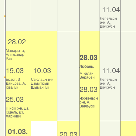
11.04
Лепельскі
р-н, А.
Вінчэўскі
28.02
Маларыта,
Аляксандр
28.03
Рак
Любань,
19.03
10.03
11.04
Мікалай
Верабей
Брэст, Э.
Свіслацкі р-н,
Лепельскі
Данцова, А.
Дзьмітрый
р-н, А.
28.03
Ківачук
Шыманчук
Вінчэўскі
25.03
Чэрвеньскі
р-н, А.
Вінчэўскі
Пінскі р-н, Дз.
Кіцель, Дз.
Харковіч
01.03.
20.03