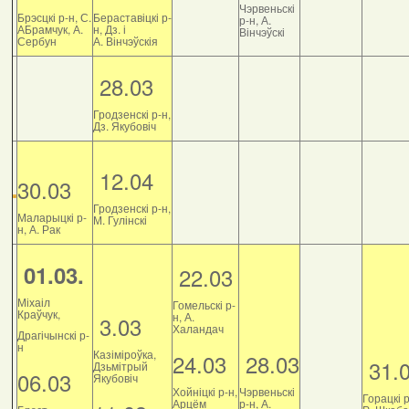
Чэрвеньскі
Брэсцкі р-н, С.
Бераставіцкі р-
р-н, А.
АБрамчук, А.
н, Дз. і
Вінчэўскі
Сербун
А. Вінчэўскія
28.03
Гродзенскі р-н,
Дз. Якубовіч
12.04
30.03
Гродзенскі р-н,
Маларыцкі р-
М. Гулінскі
н, А. Рак
01.03.
22.03
Міхаіл
Гомельскі р-
Краўчук,
н, А.
3.03
Халандач
Драгічынскі р-
н
Казіміроўка,
24.03
28.03
31.
Дзьмітрый
06.03
Якубовіч
Хойніцкі р-н,
Чэрвеньскі
Горацкі р
Арцём
р-н, А.