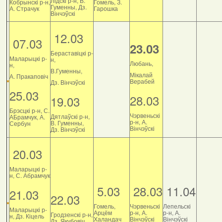
Лідскі р-н, В.
Кобрынскі р-н,
Гомель, З.
Гуменны, Дз.
А. Страчук
Гарошка
Вінчэўскі
12.03
07.03
23.03
Бераставіцкі р-
Маларыцкі р-
н,
Любань,
н,
В.Гуменны,
Мікалай
А. Пракаповіч
Верабей
Дз. Вінчэўскі
25.03
28.03
19.03
Брэсцкі р-н, С.
Чэрвеньскі
Дятлаўскі р-н,
АБрамчук, А.
р-н, А.
В. Гуменны,
Сербун
Вінчэўскі
Дз. Вінчэўскі
20.03
Маларыцкі р-
н, С. Абрамчук
5.03
28.03
11.04
21.03
22.03
Гомель,
Чэрвеньскі
Лепельскі
Маларыцкі р-
Арцём
р-н, А.
р-н, А.
Гродзенскі р-н,
н, Дз. Кіцель
Халандач
Вінчэўскі
Вінчэўскі
Дз. Якубовіч