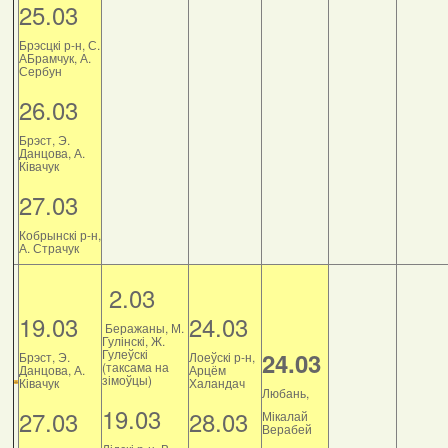
25.03
Брэсцкі р-н, С.
АБрамчук, А.
Сербун
26.03
Брэст, Э.
Данцова, А.
Ківачук
27.03
Кобрынскі р-н,
А. Страчук
2.03
19.03
24.03
Беражаны, М.
Гулінскі, Ж.
Гулеўскі
24.03
Брэст, Э.
Лоеўскі р-н,
(таксама на
Данцова, А.
Арцём
зімоўцы)
Ківачук
Халандач
Любань,
19.03
27.03
28.03
Мікалай
Верабей