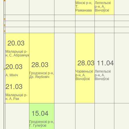
Мінскі р-н,
Лепельскі
Т.
р-н, А.
Раманава
Вінчэўскі
20.03
Маларыцкі р-
н, С. Абрамчук
28.03
11.04
28.03
20.03
Чэрвеньскі
Лепельскі
Гродзенскі р-н,
А. Мініч
р-н, А.
р-н, А.
Дз. Якубовіч
Вінчэўскі
Вінчэўскі
21.03
Маларыцкі р-
н. А. Рак
15.04
Гродзенскі р-н,
Г. Гулеўскі