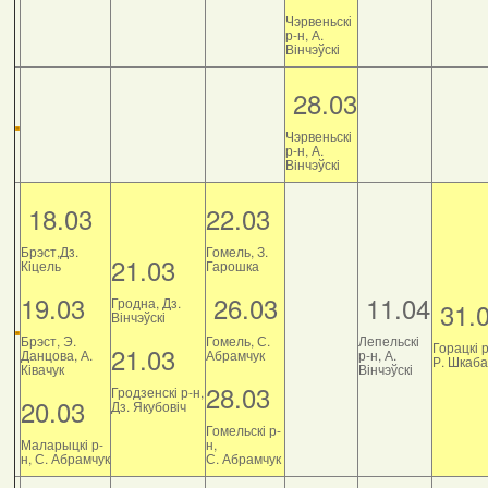
Чэрвеньскі
р-н, А.
Вінчэўскі
28.03
Чэрвеньскі
р-н, А.
Вінчэўскі
18.03
22.03
Брэст,Дз.
Гомель, З.
21.03
Кіцель
Гарошка
19.03
26.03
11.04
Гродна, Дз.
31.
Вінчэўскі
Брэст, Э.
Гомель, С.
Лепельскі
Горацкі р
21.03
Данцова, А.
Абрамчук
р-н, А.
Р. Шкаб
Ківачук
Вінчэўскі
28.03
Гродзенскі р-н,
20.03
Дз. Якубовіч
Гомельскі р-
Маларыцкі р-
н,
н, С. Абрамчук
С. Абрамчук