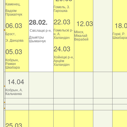
Каменец,
Гомель, З.
Вадзім
Гарошка
Пракапчук
22.03
28.02.
12.03
06.03
18.
Гомельскі р-
Свіслацкі р-н,
Мінск,
Брэст,
н, А.
Горкі, Р.
Мікалай
Дзьмітры
Халандач
Шкабара
Верабей
Э. Данцова
Шыманчук
24.03
05.03
Хойніцкі р-н,
Кобрын,
Арцём
Раман
Халандач
Шкабара
14.04
Кобрын, А.
Кальчанка
25.03