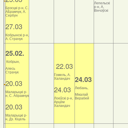
Лепельскі
р-н, А.
Брэсцкі р-н, С.
Вінчэўскі
АБрамчук, А.
Сербун
27.03
Кобрынскі р-н,
А. Страчук
25.02.
Кобрын,
22.03
Алесь
Страчук
Гомель, А.
24.03
Халандач
20.03
24.03
Любань,
Маларыцкі р-
Мікалай
н, С. Абрамчук
Лоеўскі р-н,
Верабей
Арцём
20.03
Халандач
Маларыцкі р-
н, Дз. Кіцель