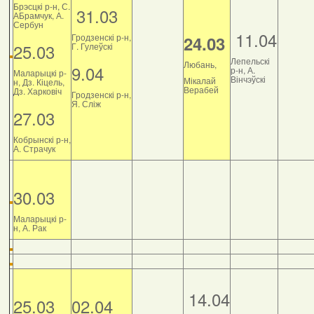
Брэсцкі р-н, С.
31.03
АБрамчук, А.
Сербун
11.04
Гродзенскі р-н,
24.03
25.03
Г. Гулеўскі
Лепельскі
Любань,
9.04
р-н, А.
Маларыцкі р-
Вінчэўскі
Мікалай
н, Дз. Кіцель,
Верабей
Дз. Харковіч
Гродзенскі р-н,
Я. Сліж
27.03
Кобрынскі р-н,
А. Страчук
30.03
Маларыцкі р-
н, А. Рак
14.04
25.03
02.04