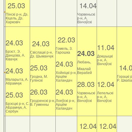
25.03
14.04
Пінскі р-н, Дз.
Чэрвеньскі
Кіцель, Дз.
р-н, А.
Харковіч
Вінчэўскі
22.03
24.03
24.03
11.04
Гомель, З.
24.03
Брэст, Э.
Свіслацкі р-н,
Гарошка
Данцова, А.
Дз. Шыманчук
Докшыцкі
Ківачук
р-н, А.
24.03
Любань,
Вінчэўскі
25.03
14.
24.03
Мікалай
Хойніцкі р-н,
Верабей
Гродна, М.
Арцём
Горацкі р
Маларыта, А.
Гулінскі
Халандач
Р. Шкаб
28.03
12.04
Абрамчук
26.03
24.03
25.03
Чэрвеньскі
Лепельскі
р-н, А.
р-н, А.
Гродзенскі р-н,
Лоеўскі р-н,
Вінчэўскі
Вінчэўскі
Брэсцкі р-н, С.
В. Гуменны
Арцём
АБрамчук, А.
Халандач
Сербун
12.04
12.04