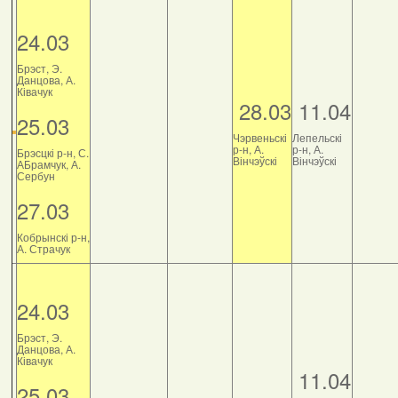
24.03
Брэст, Э.
Данцова, А.
Ківачук
28.03
11.04
25.03
Чэрвеньскі
Лепельскі
р-н, А.
р-н, А.
Брэсцкі р-н, С.
Вінчэўскі
Вінчэўскі
АБрамчук, А.
Сербун
27.03
Кобрынскі р-н,
А. Страчук
24.03
Брэст, Э.
Данцова, А.
Ківачук
11.04
25.03