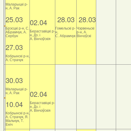
Маларыцкі р-
н, А. Рак
25.03
28.03
28.03
02.04
Брэсцкі р-н, С.
Гомельскі р-
Чэрвеньскі
Бераставіцкі р-
АБрамчук, А.
н,
р-н, А.
н, Дз. і
Сербун
С. Абрамчук
Вінчэўскі
А. Вінчэўскія
27.03
Кобрынскі р-н,
А. Страчук
30.03
Маларыцкі р-
02.04
н, А. Рак
10.04
Бераставіцкі р-
н, Дз. і
А. Вінчэўскія
Кобрынскі р-н,
А. Страчук, Я.
Мальчук, Т.
Еніч