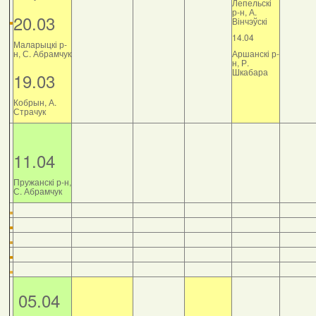
Лепельскі
р-н, А.
20.03
Вінчэўскі
14.04
Маларыцкі р-
н, С. Абрамчук
Аршанскі р-
н, Р.
Шкабара
19.03
Кобрын, А.
Страчук
11.04
Пружанскі р-н,
С. Абрамчук
05.04