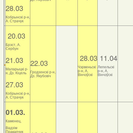
28.03
Кобрынскі р-н,
А. Страчук
20.03
Брэст, А.
Сербун
28.03
11.04
21.03
22.03
Чэрвеньскі
Лепельскі
Маларыцкі р-
р-н, А.
р-н, А.
Гродзенскі р-н,
н, Дз. Кіцель
Вінчэўскі
Вінчэўскі
Дз. Якубовіч
27.03
Кобрынскі р-н,
А. Страчук
01.03.
Каменец,
Вадзім
Пракапчук