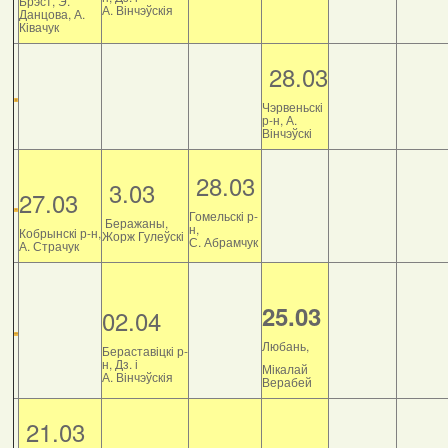
Брэст, Э.
А. Вінчэўскія
Данцова, А.
Ківачук
28.03
Чэрвеньскі
р-н, А.
Вінчэўскі
28.03
3.03
27.03
Гомельскі р-
Беражаны,
н,
Кобрынскі р-н,
Жорж Гулеўскі
С. Абрамчук
А. Страчук
25.03
02.04
Любань,
Бераставіцкі р-
н, Дз. і
Мікалай
А. Вінчэўскія
Верабей
21.03