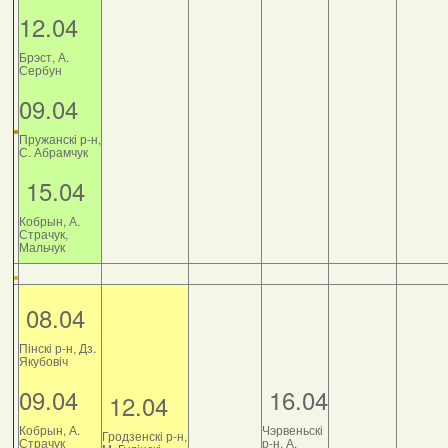
12.04
Брэст, А.
Сербун
09.04
Пружанскі р-н,
С. Абрамчук
15.04
Кобрын, А.
Страчук,
Мальчук
08.04
Пінскі р-н, Дз.
Якубовіч
09.04
16.04
12.04
Кобрын, А.
Чэрвеньскі
Гродзенскі р-н,
Страчук
р-н, А.