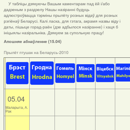
У табліцы дзякуючы Вашым каментарам пад ёй і/або
дадзеным з раздзелу Нашы назіранні будуць
адлюстроўвацца тэрміны прылёту розных відаў для розных
рэгіёнаў Беларусі. Калі ласка, для гэтага, акрамя назвы віду і
даты, пішыце горад-раён (дзе адбылося назіранне) і хаця б
ініцыялы назіральніка. Дзякуем за супольную працу!
Апошняе абнаўленне (15.04)
Прылёт птушак на Беларусь-2010
05.04
Маларыта, А.
Рак