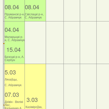
08.04
08.04
Пружанскі р-н,
Свіслацкі р-н,
С. Абрамчук
С. Абрамчук
04.04
Маларыцкі р-
н, С. Абрамчук
15.04
Брэсцкі р-н, А.
Сербун
5.03
Ляхаўцы,
С. Абрамчук
07.03
3.03
Дзiвiн - Вялiкi
Лес,
Казіміроўка,
Кальчанка А.,