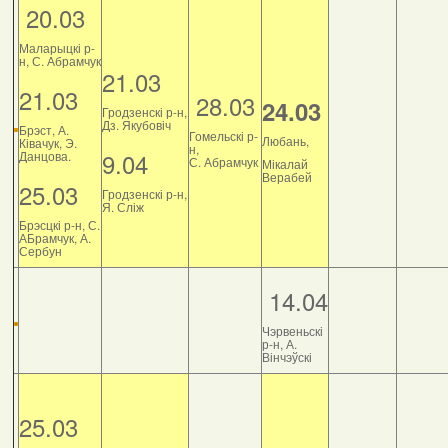
20.03
Маларыцкі р-
н, С. Абрамчук
21.03
21.03
28.03
24.03
Гродзенскі р-н,
Дз. Якубовіч
Брэст, А.
Гомельскі р-
Любань,
Ківачук, Э.
н,
9.04
Данцова.
С. Абрамчук
Мікалай
Верабей
25.03
Гродзенскі р-н,
Я. Сліж
Брэсцкі р-н, С.
АБрамчук, А.
Сербун
14.04
Чэрвеньскі
р-н, А.
Вінчэўскі
25.03