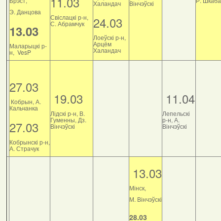
11.03
Брэст,
Р. Шкаб
Халандач
Вінчэўскі
Э. Данцова
Свіслацкі р-н,
24.03
С. Абрамчук
13.03
Лоеўскі р-н,
Арцём
Маларыцкі р-
Халандач
н, VesP
27.03
19.03
11.04
Кобрын, А.
Кальчанка
Лідскі р-н, В.
Лепельскі
Гуменны, Дз.
р-н, А.
27.03
Вінчэўскі
Вінчэўскі
Кобрынскі р-н,
А. Страчук
13.03
Мінск,
М. Вінчэўскі
28.03