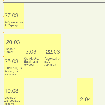
27.03
Кобрынскі р-н,
А. Страчук
20.03
Брэст, А.
3.03
22.03
Сербун
Казіміроўка,
Гомельскі р-
25.03
Дзьмітрый
н, А.
Якубовіч
Халандач
Пінскі р-н, Дз.
Кіцель, Дз.
Харковіч
19.03
12.04
Брэст, Э.
Данцова, А.
Ківачук