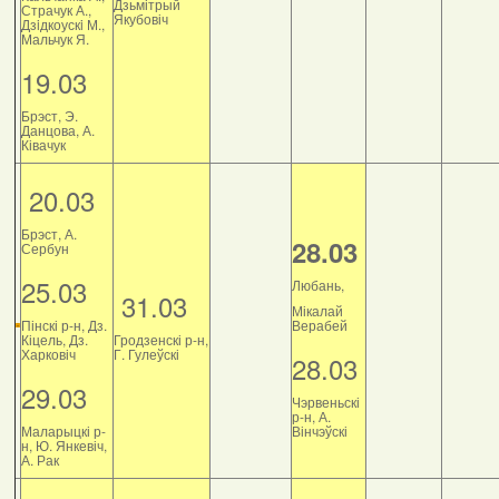
Дзьмітрый
Страчук А.,
Якубовіч
Дзiдкоускi М.,
Мальчук Я.
19.03
Брэст, Э.
Данцова, А.
Ківачук
20.03
Брэст, А.
28.03
Сербун
25.03
Любань,
31.03
Мікалай
Пінскі р-н, Дз.
Верабей
Кіцель, Дз.
Гродзенскі р-н,
Харковіч
Г. Гулеўскі
28.03
29.03
Чэрвеньскі
р-н, А.
Маларыцкі р-
Вінчэўскі
н, Ю. Янкевіч,
А. Рак