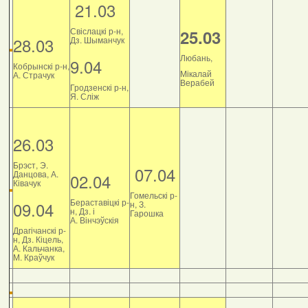
21.03
Свіслацкі р-н,
25.03
28.03
Дз. Шыманчук
Любань,
9.04
Кобрынскі р-н,
Мікалай
А. Страчук
Верабей
Гродзенскі р-н,
Я. Сліж
26.03
Брэст, Э.
07.04
Данцова, А.
02.04
Ківачук
Гомельскі р-
Бераставіцкі р-
09.04
н, З.
н, Дз. і
Гарошка
А. Вінчэўскія
Драгічанскі р-
н, Дз. Кіцель,
А. Кальчанка,
М. Краўчук