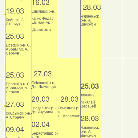
16.03
28.03
19.03
Свіслацкі р-н,
Чэрвеньскі
Качко Фёдар,
Кобрын, А.
р-н, А.
Шыманчук
Страчук
Вінчэўскі
Дзьмітрый
25.03
Брэсцкі р-н, С.
АБрамчук, А.
Сербун
27.03
25.03
Свіслацкі р-н,
25.03
Брэсцкі р-н, С.
Дз. Шыманчук
АБрамчук, А.
Сербун
Любань,
28.03
28.03
27.03
Мікалай
Верабей
Гродзенскі р-н,
Гомельскі р-
Дз. Якубовіч
н,
Кобрынскі р-н,
28.03
С. Абрамчук
А. Страчук
02.04
09.04
Чэрвеньскі
р-н, А.
Бераставіцкі р-
Вінчэўскі
н, Дз. і