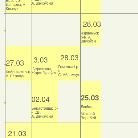
Брэст, Э.
А. Вінчэўскія
Данцова, А.
Ківачук
28.03
Чэрвеньскі
р-н, А.
Вінчэўскі
28.03
3.03
27.03
Гомельскі р-
Беражаны,
н,
Кобрынскі р-н,
Жорж Гулеўскі
С. Абрамчук
А. Страчук
25.03
02.04
Любань,
Бераставіцкі р-
н, Дз. і
Мікалай
А. Вінчэўскія
Верабей
21.03