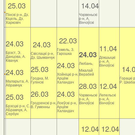
25.03
14.04
Пінскі р-н, Дз.
Чэрвеньскі
Кіцель, Дз.
р-н, А.
Харковіч
Вінчэўскі
22.03
24.03
24.03
11.04
Гомель, З.
24.03
Брэст, Э.
Свіслацкі р-н,
Гарошка
Данцова, А.
Дз. Шыманчук
Докшыцкі
Ківачук
р-н, А.
24.03
Любань,
Вінчэўскі
25.03
14.
24.03
Мікалай
Хойніцкі р-н,
Верабей
Гродна, М.
Арцём
Горацкі р
Маларыта, А.
Гулінскі
Халандач
Р. Шкаб
28.03
12.04
Абрамчук
26.03
24.03
25.03
Чэрвеньскі
Лепельскі
р-н, А.
р-н, А.
Гродзенскі р-н,
Лоеўскі р-н,
Вінчэўскі
Вінчэўскі
Брэсцкі р-н, С.
В. Гуменны
Арцём
АБрамчук, А.
Халандач
Сербун
12.04
12.04