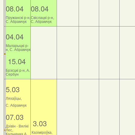
08.04
08.04
Пружанскі р-н,
Свіслацкі р-н,
С. Абрамчук
С. Абрамчук
04.04
Маларыцкі р-
н, С. Абрамчук
15.04
Брэсцкі р-н, А.
Сербун
5.03
Ляхаўцы,
С. Абрамчук
07.03
3.03
Дзiвiн - Вялiкi
Лес,
Казіміроўка,
Кальчанка А.,