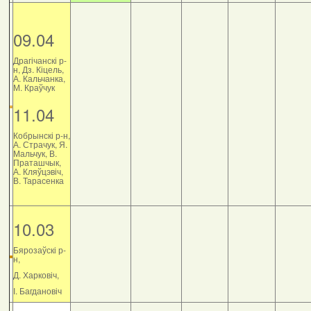
09.04
Драгічанскі р-
н, Дз. Кіцель,
А. Кальчанка,
М. Краўчук
11.04
Кобрынскі р-н,
А. Страчук, Я.
Мальчук, В.
Праташчык,
А. Кляўцэвіч,
В. Тарасенка
10.03
Бярозаўскі р-
н,
Д. Харковіч,
І. Багдановіч