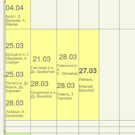
04.04
Брэст, Э.
Данцова, А.
Ківачук
25.03
28.03
Брэсцкі р-н, С.
21.03
АБрамчук, А.
Сербун
Гомельскі р-
Свіслацкі р-н,
27.03
н,
25.03
Дз. Шыманчук
С. Абрамчук
Любань,
28.03
28.03
Пінскі р-н, Дз.
Мікалай
Кіцель, Дз.
Верабей
Харковіч
Гродзенскі р-н,
Гомель, З.
Дз. Вінчэўскі
Гарошка
28.03
Кобрын, А.
Кальчанка