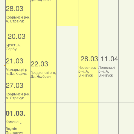
28.03
Кобрынскі р-н,
А. Страчук
20.03
Брэст, А.
Сербун
28.03
11.04
21.03
22.03
Чэрвеньскі
Лепельскі
Маларыцкі р-
р-н, А.
р-н, А.
Гродзенскі р-н,
н, Дз. Кіцель
Вінчэўскі
Вінчэўскі
Дз. Якубовіч
27.03
Кобрынскі р-н,
А. Страчук
01.03.
Каменец,
Вадзім
Пракапчук