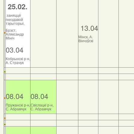
25.02.
заняццё
гнездавой
тэрыторыі,
13.04
Брэст,
Аляксандр
Мінск, А.
Мініч
Вінчэўскі
03.04
Кобрынскі р-н,
А. Страчук
08.04
08.04
Пружанскі р-н,
Свіслацкі р-н,
С. Абрамчук
С. Абрамчук