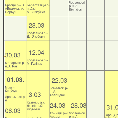
Чэрвеньскі
Брэсцкі р-н, С.
Бераставіцкі р-
р-н, А.
АБрамчук, А.
н, Дз. і
Вінчэўскі
Сербун
А. Вінчэўскія
28.03
Гродзенскі р-н,
Дз. Якубовіч
12.04
30.03
Гродзенскі р-н,
Маларыцкі р-
М. Гулінскі
н, А. Рак
01.03.
22.03
Міхаіл
Гомельскі р-
Краўчук,
н, А.
3.03
Халандач
Драгічынскі р-
н
Казіміроўка,
24.03
28.03
31.
Дзьмітрый
06.03
Якубовіч
Хойніцкі р-н,
Чэрвеньскі
Горацкі р
Арцём
р-н, А.