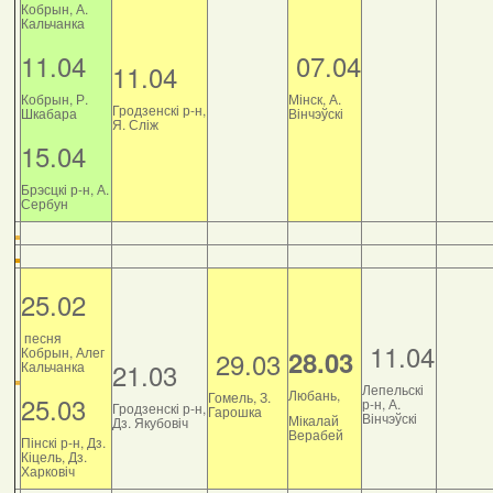
Кобрын, А.
Кальчанка
11.04
07.04
11.04
Кобрын, Р.
Мінск, А.
Гродзенскі р-н,
Шкабара
Вінчэўскі
Я. Сліж
15.04
Брэсцкі р-н, А.
Сербун
25.02
песня
11.04
Кобрын, Алег
28.03
29.03
21.03
Кальчанка
Лепельскі
Любань,
Гомель, З.
25.03
р-н, А.
Гродзенскі р-н,
Гарошка
Вінчэўскі
Мікалай
Дз. Якубовіч
Верабей
Пінскі р-н, Дз.
Кіцель, Дз.
Харковіч