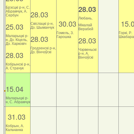
28.03
Брэсцкі р-н, С.
АБрамчук, А.
28.03
Сербун
Любань,
30.03
15.
Свіслацкі р-н,
25.03
Мікалай
Дз. Шыманчук
Верабей
Гомель, З.
Горкі, Р.
Маларыцкі р-
28.03
Гарошка
Шкабара
28.03
н, Дз. Кіцель,
Дз. Харковіч
Гродзенскі р-н,
Чэрвеньскі
Дз. Вінчэўскі
28.03
р-н, А.
Вінчэўскі
Кобрынскі р-н,
А. Страчук
15.04
Маларыцкі р-
н, С. Абрамчук
31.03
Кобрын, А.
Кальчанка