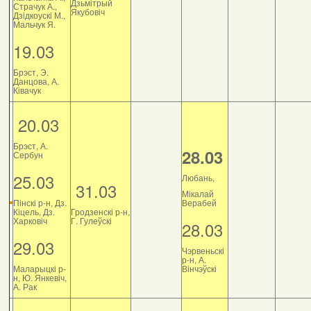
Дзьмітрый
Страчук А.,
Якубовіч
Дзiдкоускi М.,
Мальчук Я.
19.03
Брэст, Э.
Данцова, А.
Ківачук
20.03
Брэст, А.
28.03
Сербун
25.03
Любань,
31.03
Мікалай
Пінскі р-н, Дз.
Верабей
Кіцель, Дз.
Гродзенскі р-н,
Харковіч
Г. Гулеўскі
28.03
29.03
Чэрвеньскі
р-н, А.
Маларыцкі р-
Вінчэўскі
н, Ю. Янкевіч,
А. Рак