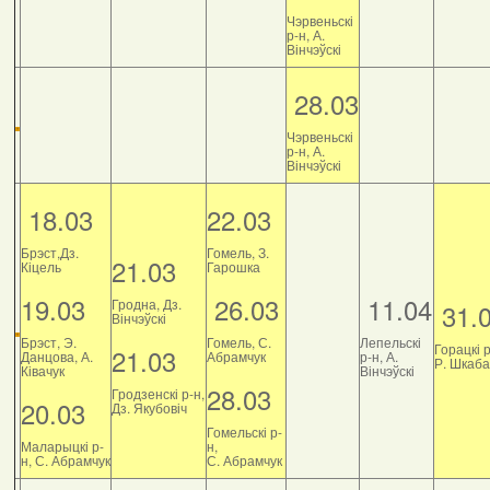
Чэрвеньскі
р-н, А.
Вінчэўскі
28.03
Чэрвеньскі
р-н, А.
Вінчэўскі
18.03
22.03
Брэст,Дз.
Гомель, З.
21.03
Кіцель
Гарошка
19.03
26.03
11.04
Гродна, Дз.
31.
Вінчэўскі
Брэст, Э.
Гомель, С.
Лепельскі
Горацкі р
21.03
Данцова, А.
Абрамчук
р-н, А.
Р. Шкаб
Ківачук
Вінчэўскі
28.03
Гродзенскі р-н,
20.03
Дз. Якубовіч
Гомельскі р-
Маларыцкі р-
н,
н, С. Абрамчук
С. Абрамчук