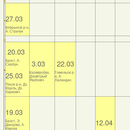
27.03
Кобрынскі р-н,
А. Страчук
20.03
Брэст, А.
3.03
22.03
Сербун
Казіміроўка,
Гомельскі р-
25.03
Дзьмітрый
н, А.
Якубовіч
Халандач
Пінскі р-н, Дз.
Кіцель, Дз.
Харковіч
19.03
12.04
Брэст, Э.
Данцова, А.
Ківачук