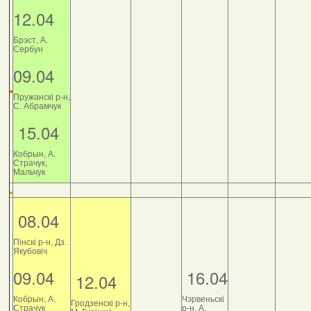
12.04
Брэст, А.
Сербун
09.04
Пружанскі р-н,
С. Абрамчук
15.04
Кобрын, А.
Страчук,
Мальчук
08.04
Пінскі р-н, Дз.
Якубовіч
09.04
16.04
12.04
Кобрын, А.
Чэрвеньскі
Гродзенскі р-н,
Страчук
р-н, А.