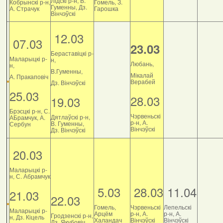
Лідскі р-н, В.
Кобрынскі р-н,
Гомель, З.
Гуменны, Дз.
А. Страчук
Гарошка
Вінчэўскі
12.03
07.03
23.03
Бераставіцкі р-
Маларыцкі р-
н,
Любань,
н,
В.Гуменны,
Мікалай
А. Пракаповіч
Верабей
Дз. Вінчэўскі
25.03
28.03
19.03
Брэсцкі р-н, С.
Чэрвеньскі
Дятлаўскі р-н,
АБрамчук, А.
р-н, А.
В. Гуменны,
Сербун
Вінчэўскі
Дз. Вінчэўскі
20.03
Маларыцкі р-
н, С. Абрамчук
5.03
28.03
11.04
21.03
22.03
Гомель,
Чэрвеньскі
Лепельскі
Маларыцкі р-
Арцём
р-н, А.
р-н, А.
Гродзенскі р-н,
н, Дз. Кіцель
Халандач
Вінчэўскі
Вінчэўскі
Дз. Якубовіч