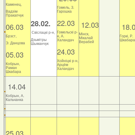
Каменец,
Гомель, З.
Вадзім
Гарошка
Пракапчук
22.03
28.02.
12.03
06.03
18.
Гомельскі р-
Свіслацкі р-н,
Мінск,
Брэст,
н, А.
Горкі, Р.
Мікалай
Дзьмітры
Халандач
Шкабара
Верабей
Э. Данцова
Шыманчук
24.03
05.03
Хойніцкі р-н,
Кобрын,
Арцём
Раман
Халандач
Шкабара
14.04
Кобрын, А.
Кальчанка
25.03