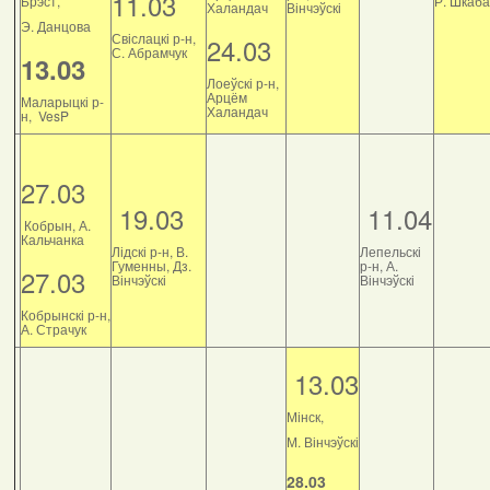
11.03
Брэст,
Р. Шкаб
Халандач
Вінчэўскі
Э. Данцова
Свіслацкі р-н,
24.03
С. Абрамчук
13.03
Лоеўскі р-н,
Арцём
Маларыцкі р-
Халандач
н, VesP
27.03
19.03
11.04
Кобрын, А.
Кальчанка
Лідскі р-н, В.
Лепельскі
Гуменны, Дз.
р-н, А.
27.03
Вінчэўскі
Вінчэўскі
Кобрынскі р-н,
А. Страчук
13.03
Мінск,
М. Вінчэўскі
28.03