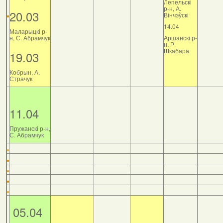
Лепельскі
р-н, А.
20.03
Вінчэўскі
14.04
Маларыцкі р-
н, С. Абрамчук
Аршанскі р-
н, Р.
Шкабара
19.03
Кобрын, А.
Страчук
11.04
Пружанскі р-н,
С. Абрамчук
05.04