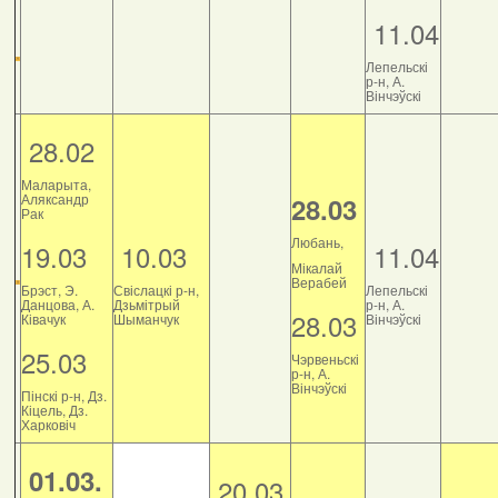
11.04
Лепельскі
р-н, А.
Вінчэўскі
28.02
Маларыта,
Аляксандр
28.03
Рак
Любань,
19.03
10.03
11.04
Мікалай
Верабей
Брэст, Э.
Свіслацкі р-н,
Лепельскі
Данцова, А.
Дзьмітрый
р-н, А.
28.03
Ківачук
Шыманчук
Вінчэўскі
25.03
Чэрвеньскі
р-н, А.
Вінчэўскі
Пінскі р-н, Дз.
Кіцель, Дз.
Харковіч
01.03.
20.03