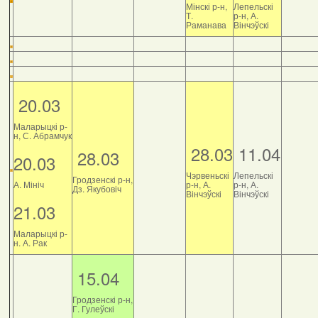
Мінскі р-н,
Лепельскі
Т.
р-н, А.
Раманава
Вінчэўскі
20.03
Маларыцкі р-
н, С. Абрамчук
28.03
11.04
28.03
20.03
Чэрвеньскі
Лепельскі
Гродзенскі р-н,
А. Мініч
р-н, А.
р-н, А.
Дз. Якубовіч
Вінчэўскі
Вінчэўскі
21.03
Маларыцкі р-
н. А. Рак
15.04
Гродзенскі р-н,
Г. Гулеўскі