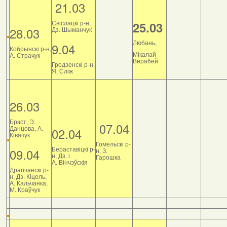
21.03
Свіслацкі р-н,
25.03
28.03
Дз. Шыманчук
Любань,
9.04
Кобрынскі р-н,
Мікалай
А. Страчук
Верабей
Гродзенскі р-н,
Я. Сліж
26.03
Брэст, Э.
07.04
Данцова, А.
02.04
Ківачук
Гомельскі р-
Бераставіцкі р-
09.04
н, З.
н, Дз. і
Гарошка
А. Вінчэўскія
Драгічанскі р-
н, Дз. Кіцель,
А. Кальчанка,
М. Краўчук