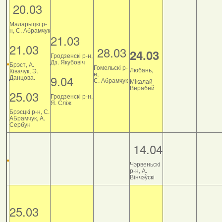
20.03
Маларыцкі р-
н, С. Абрамчук
21.03
21.03
28.03
24.03
Гродзенскі р-н,
Дз. Якубовіч
Брэст, А.
Гомельскі р-
Любань,
Ківачук, Э.
н,
9.04
Данцова.
С. Абрамчук
Мікалай
Верабей
25.03
Гродзенскі р-н,
Я. Сліж
Брэсцкі р-н, С.
АБрамчук, А.
Сербун
14.04
Чэрвеньскі
р-н, А.
Вінчэўскі
25.03