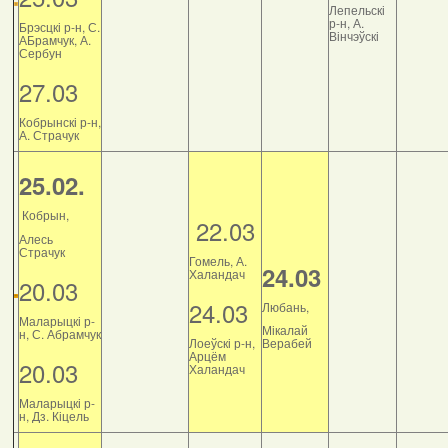
Лепельскі
р-н, А.
Брэсцкі р-н, С.
Вінчэўскі
АБрамчук, А.
Сербун
27.03
Кобрынскі р-н,
А. Страчук
25.02.
Кобрын,
22.03
Алесь
Страчук
Гомель, А.
24.03
Халандач
20.03
24.03
Любань,
Маларыцкі р-
Мікалай
н, С. Абрамчук
Лоеўскі р-н,
Верабей
Арцём
20.03
Халандач
Маларыцкі р-
н, Дз. Кіцель