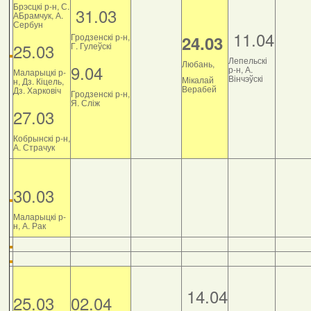
Брэсцкі р-н, С.
31.03
АБрамчук, А.
Сербун
11.04
Гродзенскі р-н,
24.03
25.03
Г. Гулеўскі
Лепельскі
Любань,
9.04
р-н, А.
Маларыцкі р-
Вінчэўскі
Мікалай
н, Дз. Кіцель,
Верабей
Дз. Харковіч
Гродзенскі р-н,
Я. Сліж
27.03
Кобрынскі р-н,
А. Страчук
30.03
Маларыцкі р-
н, А. Рак
14.04
25.03
02.04