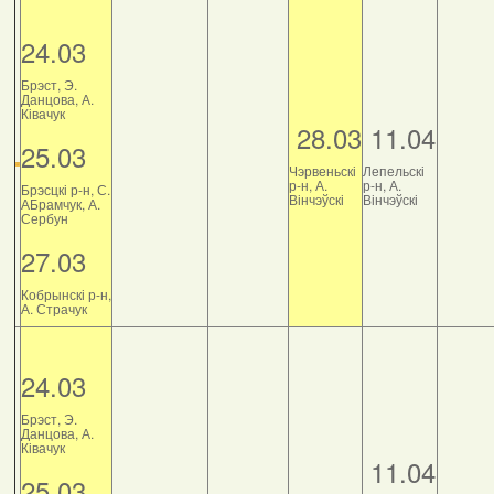
24.03
Брэст, Э.
Данцова, А.
Ківачук
28.03
11.04
25.03
Чэрвеньскі
Лепельскі
р-н, А.
р-н, А.
Брэсцкі р-н, С.
Вінчэўскі
Вінчэўскі
АБрамчук, А.
Сербун
27.03
Кобрынскі р-н,
А. Страчук
24.03
Брэст, Э.
Данцова, А.
Ківачук
11.04
25.03