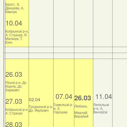
Брэст, Э.
Данцова, А.
Ківачук
10.04
Кобрынскі р-н,
А. Страчук, Я.
Мальчук, Т.
Еніч
26.03
Пінскі р-н, Дз.
Кіцель, Дз.
Харковіч
07.04
11.04
26.03
27.03
02.04
Гомельскі р-
Лепельскі
Любань,
Гродзенскі р-н,
н, З.
р-н, А.
Кобрынскі р-н,
Дз. Якубовіч
Гарошка
Вінчэўскі
Мікалай
А. Страчук
Верабей
28.03