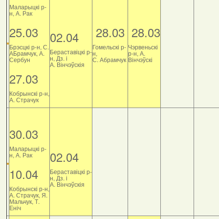
Маларыцкі р-
н, А. Рак
25.03
28.03
28.03
02.04
Брэсцкі р-н, С.
Гомельскі р-
Чэрвеньскі
Бераставіцкі р-
АБрамчук, А.
н,
р-н, А.
н, Дз. і
Сербун
С. Абрамчук
Вінчэўскі
А. Вінчэўскія
27.03
Кобрынскі р-н,
А. Страчук
30.03
Маларыцкі р-
02.04
н, А. Рак
10.04
Бераставіцкі р-
н, Дз. і
А. Вінчэўскія
Кобрынскі р-н,
А. Страчук, Я.
Мальчук, Т.
Еніч