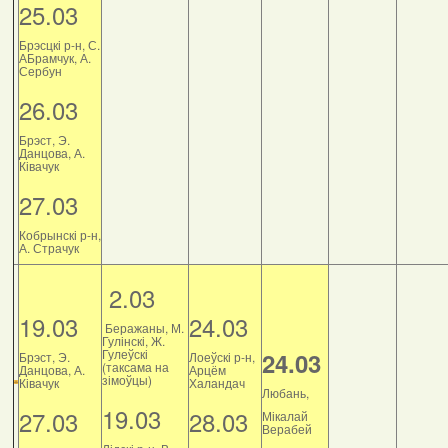
25.03
Брэсцкі р-н, С.
АБрамчук, А.
Сербун
26.03
Брэст, Э.
Данцова, А.
Ківачук
27.03
Кобрынскі р-н,
А. Страчук
2.03
19.03
24.03
Беражаны, М.
Гулінскі, Ж.
Гулеўскі
24.03
Брэст, Э.
Лоеўскі р-н,
(таксама на
Данцова, А.
Арцём
зімоўцы)
Ківачук
Халандач
Любань,
19.03
27.03
28.03
Мікалай
Верабей