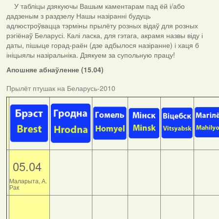
У табліцы дзякуючы Вашым каментарам пад ёй і/або
дадзеным з раздзелу Нашы назіранні будуць
адлюстроўвацца тэрміны прылёту розных відаў для розных
рэгіёнаў Беларусі. Калі ласка, для гэтага, акрамя назвы віду і
даты, пішыце горад-раён (дзе адбылося назіранне) і хаця б
ініцыялы назіральніка. Дзякуем за супольную працу!
Апошняе абнаўленне (15.04)
Прылёт птушак на Беларусь-2010
05.04
Маларыта, А.
Рак