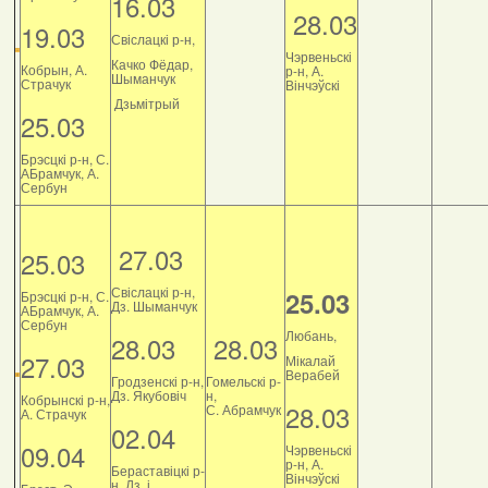
16.03
28.03
19.03
Свіслацкі р-н,
Чэрвеньскі
Качко Фёдар,
Кобрын, А.
р-н, А.
Шыманчук
Страчук
Вінчэўскі
Дзьмітрый
25.03
Брэсцкі р-н, С.
АБрамчук, А.
Сербун
27.03
25.03
Свіслацкі р-н,
25.03
Брэсцкі р-н, С.
Дз. Шыманчук
АБрамчук, А.
Сербун
Любань,
28.03
28.03
27.03
Мікалай
Верабей
Гродзенскі р-н,
Гомельскі р-
Дз. Якубовіч
н,
Кобрынскі р-н,
28.03
С. Абрамчук
А. Страчук
02.04
09.04
Чэрвеньскі
р-н, А.
Бераставіцкі р-
Вінчэўскі
н, Дз. і