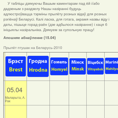
У табліцы дзякуючы Вашым каментарам пад ёй і/або
дадзеным з раздзелу Нашы назіранні будуць
адлюстроўвацца тэрміны прылёту розных відаў для розных
рэгіёнаў Беларусі. Калі ласка, для гэтага, акрамя назвы віду і
даты, пішыце горад-раён (дзе адбылося назіранне) і хаця б
ініцыялы назіральніка. Дзякуем за супольную працу!
Апошняе абнаўленне (15.04)
Прылёт птушак на Беларусь-2010
05.04
Маларыта, А.
Рак