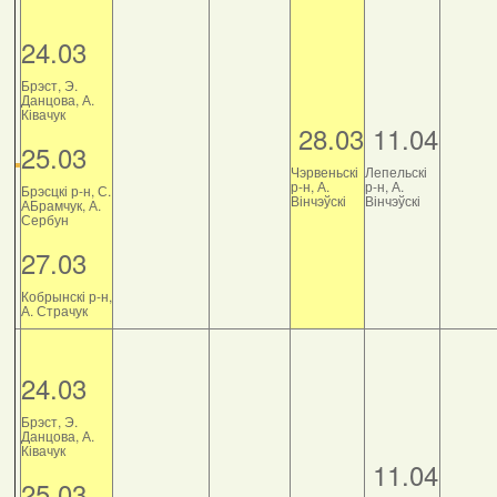
24.03
Брэст, Э.
Данцова, А.
Ківачук
28.03
11.04
25.03
Чэрвеньскі
Лепельскі
р-н, А.
р-н, А.
Брэсцкі р-н, С.
Вінчэўскі
Вінчэўскі
АБрамчук, А.
Сербун
27.03
Кобрынскі р-н,
А. Страчук
24.03
Брэст, Э.
Данцова, А.
Ківачук
11.04
25.03