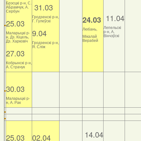
Брэсцкі р-н, С.
31.03
АБрамчук, А.
Сербун
11.04
Гродзенскі р-н,
24.03
25.03
Г. Гулеўскі
Лепельскі
Любань,
9.04
р-н, А.
Маларыцкі р-
Вінчэўскі
Мікалай
н, Дз. Кіцель,
Верабей
Дз. Харковіч
Гродзенскі р-н,
Я. Сліж
27.03
Кобрынскі р-н,
А. Страчук
30.03
Маларыцкі р-
н, А. Рак
14.04
25.03
02.04