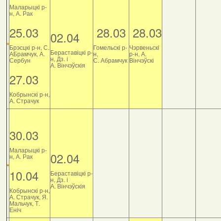
Маларыцкі р-
н, А. Рак
25.03
28.03
28.03
02.04
Брэсцкі р-н, С.
Гомельскі р-
Чэрвеньскі
Бераставіцкі р-
АБрамчук, А.
н,
р-н, А.
н, Дз. і
Сербун
С. Абрамчук
Вінчэўскі
А. Вінчэўскія
27.03
Кобрынскі р-н,
А. Страчук
30.03
Маларыцкі р-
02.04
н, А. Рак
10.04
Бераставіцкі р-
н, Дз. і
А. Вінчэўскія
Кобрынскі р-н,
А. Страчук, Я.
Мальчук, Т.
Еніч