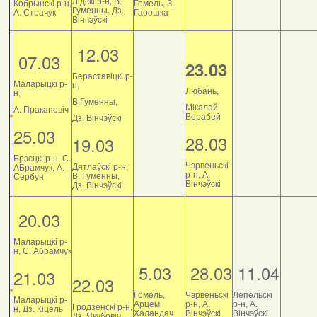
Лідскі р-н, В.
Кобрынскі р-н,
Гомель, З.
Гуменны, Дз.
А. Страчук
Гарошка
Вінчэўскі
12.03
07.03
23.03
Бераставіцкі р-
Маларыцкі р-
н,
Любань,
н,
В.Гуменны,
Мікалай
А. Пракаповіч
Верабей
Дз. Вінчэўскі
25.03
28.03
19.03
Брэсцкі р-н, С.
Чэрвеньскі
Дятлаўскі р-н,
АБрамчук, А.
р-н, А.
В. Гуменны,
Сербун
Вінчэўскі
Дз. Вінчэўскі
20.03
Маларыцкі р-
н, С. Абрамчук
5.03
28.03
11.04
21.03
22.03
Гомель,
Чэрвеньскі
Лепельскі
Маларыцкі р-
Арцём
р-н, А.
р-н, А.
Гродзенскі р-н,
н, Дз. Кіцель
Халандач
Вінчэўскі
Вінчэўскі
Дз. Якубовіч