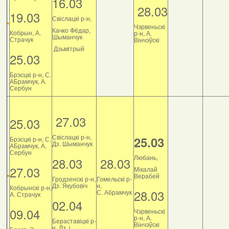
16.03
28.03
19.03
Свіслацкі р-н,
Чэрвеньскі
Качко Фёдар,
Кобрын, А.
р-н, А.
Шыманчук
Страчук
Вінчэўскі
Дзьмітрый
25.03
Брэсцкі р-н, С.
АБрамчук, А.
Сербун
27.03
25.03
Свіслацкі р-н,
25.03
Брэсцкі р-н, С.
Дз. Шыманчук
АБрамчук, А.
Сербун
Любань,
28.03
28.03
27.03
Мікалай
Верабей
Гродзенскі р-н,
Гомельскі р-
Дз. Якубовіч
н,
Кобрынскі р-н,
28.03
С. Абрамчук
А. Страчук
02.04
09.04
Чэрвеньскі
р-н, А.
Бераставіцкі р-
Вінчэўскі
н, Дз. і