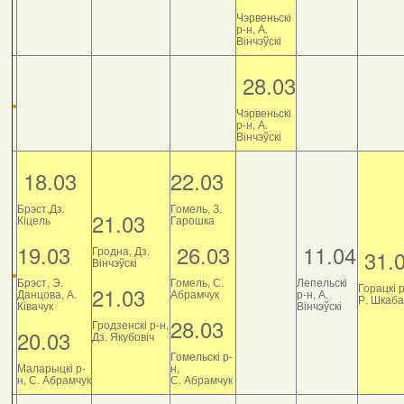
Чэрвеньскі
р-н, А.
Вінчэўскі
28.03
Чэрвеньскі
р-н, А.
Вінчэўскі
18.03
22.03
Брэст,Дз.
Гомель, З.
21.03
Кіцель
Гарошка
19.03
26.03
11.04
Гродна, Дз.
31.
Вінчэўскі
Брэст, Э.
Гомель, С.
Лепельскі
Горацкі р
21.03
Данцова, А.
Абрамчук
р-н, А.
Р. Шкаб
Ківачук
Вінчэўскі
28.03
Гродзенскі р-н,
20.03
Дз. Якубовіч
Гомельскі р-
Маларыцкі р-
н,
н, С. Абрамчук
С. Абрамчук