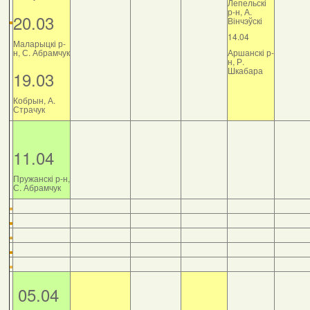
Лепельскі
р-н, А.
20.03
Вінчэўскі
14.04
Маларыцкі р-
н, С. Абрамчук
Аршанскі р-
н, Р.
Шкабара
19.03
Кобрын, А.
Страчук
11.04
Пружанскі р-н,
С. Абрамчук
05.04