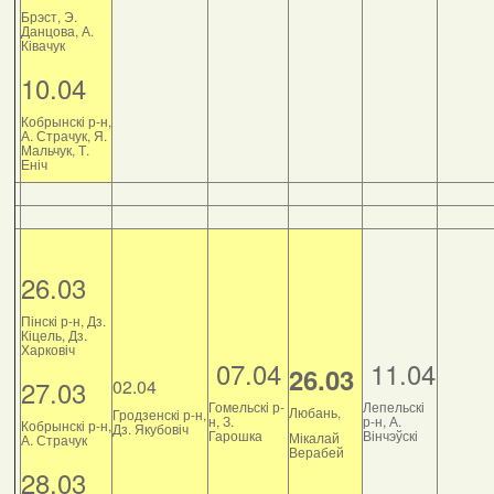
Брэст, Э.
Данцова, А.
Ківачук
10.04
Кобрынскі р-н,
А. Страчук, Я.
Мальчук, Т.
Еніч
26.03
Пінскі р-н, Дз.
Кіцель, Дз.
Харковіч
07.04
11.04
26.03
27.03
02.04
Гомельскі р-
Лепельскі
Любань,
Гродзенскі р-н,
н, З.
р-н, А.
Кобрынскі р-н,
Дз. Якубовіч
Гарошка
Вінчэўскі
Мікалай
А. Страчук
Верабей
28.03