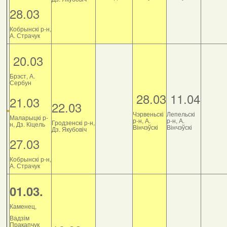
28.03
Кобрынскі р-н,
А. Страчук
20.03
Брэст, А.
Сербун
28.03
11.04
21.03
22.03
Чэрвеньскі
Лепельскі
Маларыцкі р-
р-н, А.
р-н, А.
Гродзенскі р-н,
н, Дз. Кіцель
Вінчэўскі
Вінчэўскі
Дз. Якубовіч
27.03
Кобрынскі р-н,
А. Страчук
01.03.
Каменец,
Вадзім
Пракапчук