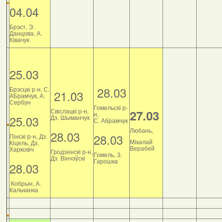
04.04
Брэст, Э.
Данцова, А.
Ківачук
25.03
28.03
Брэсцкі р-н, С.
21.03
АБрамчук, А.
Сербун
Гомельскі р-
Свіслацкі р-н,
27.03
н,
25.03
Дз. Шыманчук
С. Абрамчук
Любань,
28.03
28.03
Пінскі р-н, Дз.
Мікалай
Кіцель, Дз.
Верабей
Харковіч
Гродзенскі р-н,
Гомель, З.
Дз. Вінчэўскі
Гарошка
28.03
Кобрын, А.
Кальчанка