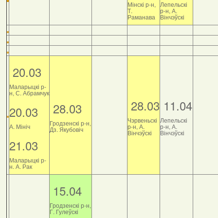
Мінскі р-н,
Лепельскі
Т.
р-н, А.
Раманава
Вінчэўскі
20.03
Маларыцкі р-
н, С. Абрамчук
28.03
11.04
28.03
20.03
Чэрвеньскі
Лепельскі
Гродзенскі р-н,
А. Мініч
р-н, А.
р-н, А.
Дз. Якубовіч
Вінчэўскі
Вінчэўскі
21.03
Маларыцкі р-
н. А. Рак
15.04
Гродзенскі р-н,
Г. Гулеўскі