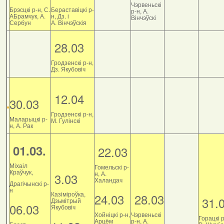
Чэрвеньскі
Брэсцкі р-н, С.
Бераставіцкі р-
р-н, А.
АБрамчук, А.
н, Дз. і
Вінчэўскі
Сербун
А. Вінчэўскія
28.03
Гродзенскі р-н,
Дз. Якубовіч
12.04
30.03
Гродзенскі р-н,
Маларыцкі р-
М. Гулінскі
н, А. Рак
01.03.
22.03
Міхаіл
Гомельскі р-
Краўчук,
н, А.
3.03
Халандач
Драгічынскі р-
н
Казіміроўка,
24.03
28.03
31.
Дзьмітрый
06.03
Якубовіч
Хойніцкі р-н,
Чэрвеньскі
Горацкі р
Арцём
р-н, А.