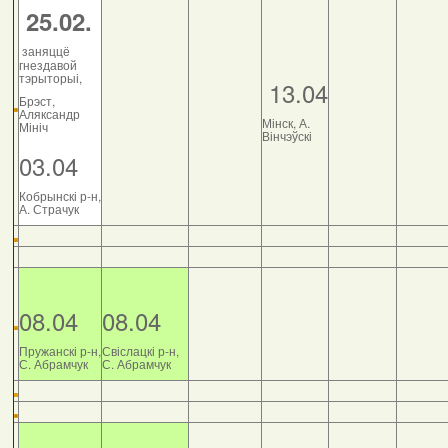
25.02.
заняццё
гнездавой
тэрыторыі,
13.04
Брэст,
Аляксандр
Мінск, А.
Мініч
Вінчэўскі
03.04
Кобрынскі р-н,
А. Страчук
08.04
08.04
Пружанскі р-н,
Свіслацкі р-н,
С. Абрамчук
С. Абрамчук