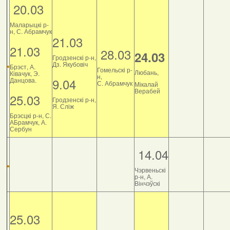
20.03
Маларыцкі р-
н, С. Абрамчук
21.03
21.03
28.03
24.03
Гродзенскі р-н,
Дз. Якубовіч
Брэст, А.
Гомельскі р-
Любань,
Ківачук, Э.
н,
9.04
Данцова.
С. Абрамчук
Мікалай
Верабей
25.03
Гродзенскі р-н,
Я. Сліж
Брэсцкі р-н, С.
АБрамчук, А.
Сербун
14.04
Чэрвеньскі
р-н, А.
Вінчэўскі
25.03