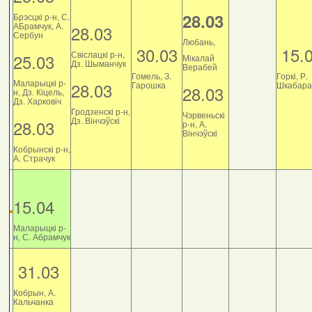
28.03
Брэсцкі р-н, С.
АБрамчук, А.
28.03
Сербун
Любань,
30.03
15.
Свіслацкі р-н,
25.03
Мікалай
Дз. Шыманчук
Верабей
Гомель, З.
Горкі, Р.
Маларыцкі р-
28.03
Гарошка
Шкабара
28.03
н, Дз. Кіцель,
Дз. Харковіч
Гродзенскі р-н,
Чэрвеньскі
Дз. Вінчэўскі
28.03
р-н, А.
Вінчэўскі
Кобрынскі р-н,
А. Страчук
15.04
Маларыцкі р-
н, С. Абрамчук
31.03
Кобрын, А.
Кальчанка