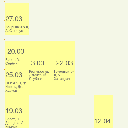
27.03
Кобрынскі р-н,
А. Страчук
20.03
Брэст, А.
3.03
22.03
Сербун
Казіміроўка,
Гомельскі р-
25.03
Дзьмітрый
н, А.
Якубовіч
Халандач
Пінскі р-н, Дз.
Кіцель, Дз.
Харковіч
19.03
12.04
Брэст, Э.
Данцова, А.
Ківачук