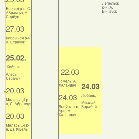
Лепельскі
р-н, А.
Брэсцкі р-н, С.
Вінчэўскі
АБрамчук, А.
Сербун
27.03
Кобрынскі р-н,
А. Страчук
25.02.
Кобрын,
22.03
Алесь
Страчук
Гомель, А.
24.03
Халандач
20.03
24.03
Любань,
Маларыцкі р-
Мікалай
н, С. Абрамчук
Лоеўскі р-н,
Верабей
Арцём
20.03
Халандач
Маларыцкі р-
н, Дз. Кіцель