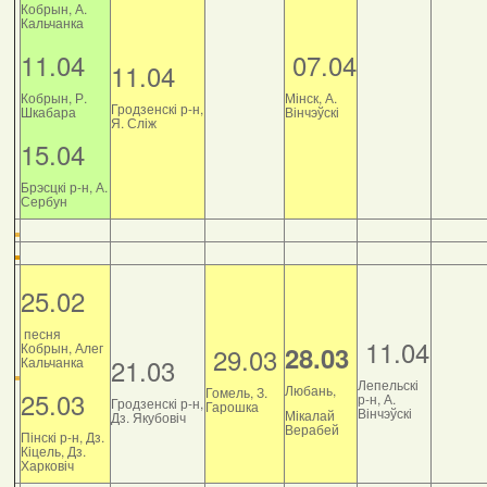
Кобрын, А.
Кальчанка
11.04
07.04
11.04
Кобрын, Р.
Мінск, А.
Гродзенскі р-н,
Шкабара
Вінчэўскі
Я. Сліж
15.04
Брэсцкі р-н, А.
Сербун
25.02
песня
11.04
Кобрын, Алег
28.03
29.03
21.03
Кальчанка
Лепельскі
Любань,
Гомель, З.
25.03
р-н, А.
Гродзенскі р-н,
Гарошка
Вінчэўскі
Мікалай
Дз. Якубовіч
Верабей
Пінскі р-н, Дз.
Кіцель, Дз.
Харковіч