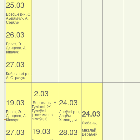
25.03
Брэсцкі р-н, С.
АБрамчук, А.
Сербун
26.03
Брэст, Э.
Данцова, А.
Ківачук
27.03
Кобрынскі р-н,
А. Страчук
2.03
19.03
24.03
Беражаны, М.
Гулінскі, Ж.
Гулеўскі
24.03
Брэст, Э.
Лоеўскі р-н,
(таксама на
Данцова, А.
Арцём
зімоўцы)
Ківачук
Халандач
Любань,
19.03
27.03
28.03
Мікалай
Верабей