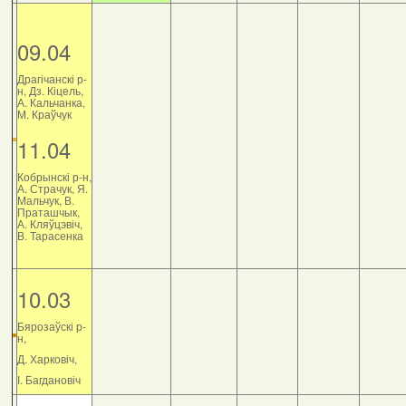
09.04
Драгічанскі р-
н, Дз. Кіцель,
А. Кальчанка,
М. Краўчук
11.04
Кобрынскі р-н,
А. Страчук, Я.
Мальчук, В.
Праташчык,
А. Кляўцэвіч,
В. Тарасенка
10.03
Бярозаўскі р-
н,
Д. Харковіч,
І. Багдановіч