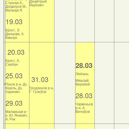
Дзьмітрый
Страчук А.,
Якубовіч
Дзiдкоускi М.,
Мальчук Я.
19.03
Брэст, Э.
Данцова, А.
Ківачук
20.03
Брэст, А.
28.03
Сербун
25.03
Любань,
31.03
Мікалай
Пінскі р-н, Дз.
Верабей
Кіцель, Дз.
Гродзенскі р-н,
Харковіч
Г. Гулеўскі
28.03
29.03
Чэрвеньскі
р-н, А.
Маларыцкі р-
Вінчэўскі
н, Ю. Янкевіч,
А. Рак