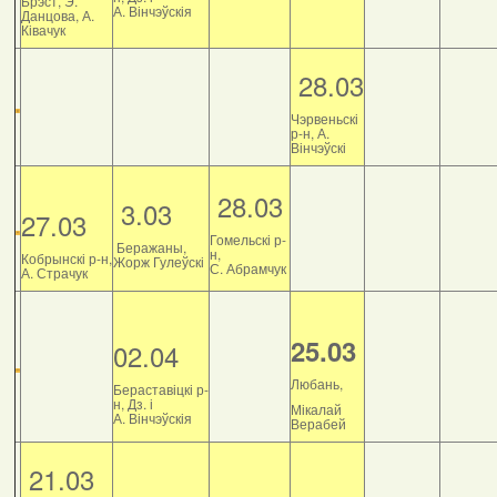
Брэст, Э.
А. Вінчэўскія
Данцова, А.
Ківачук
28.03
Чэрвеньскі
р-н, А.
Вінчэўскі
28.03
3.03
27.03
Гомельскі р-
Беражаны,
н,
Кобрынскі р-н,
Жорж Гулеўскі
С. Абрамчук
А. Страчук
25.03
02.04
Любань,
Бераставіцкі р-
н, Дз. і
Мікалай
А. Вінчэўскія
Верабей
21.03