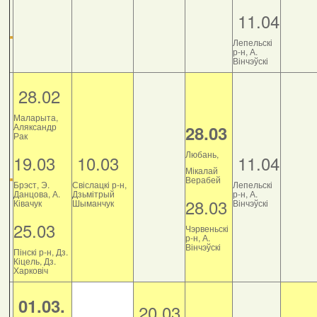
11.04
Лепельскі
р-н, А.
Вінчэўскі
28.02
Маларыта,
Аляксандр
28.03
Рак
Любань,
19.03
10.03
11.04
Мікалай
Верабей
Брэст, Э.
Свіслацкі р-н,
Лепельскі
Данцова, А.
Дзьмітрый
р-н, А.
28.03
Ківачук
Шыманчук
Вінчэўскі
25.03
Чэрвеньскі
р-н, А.
Вінчэўскі
Пінскі р-н, Дз.
Кіцель, Дз.
Харковіч
01.03.
20.03