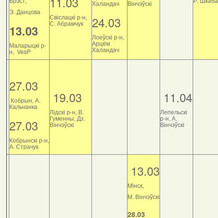
11.03
Брэст,
Р. Шкаб
Халандач
Вінчэўскі
Э. Данцова
Свіслацкі р-н,
24.03
С. Абрамчук
13.03
Лоеўскі р-н,
Арцём
Маларыцкі р-
Халандач
н, VesP
27.03
19.03
11.04
Кобрын, А.
Кальчанка
Лідскі р-н, В.
Лепельскі
Гуменны, Дз.
р-н, А.
27.03
Вінчэўскі
Вінчэўскі
Кобрынскі р-н,
А. Страчук
13.03
Мінск,
М. Вінчэўскі
28.03