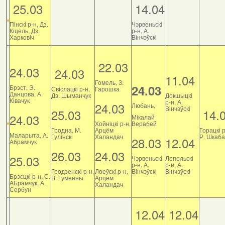
25.03
14.04
Пінскі р-н, Дз.
Чэрвеньскі
Кіцель, Дз.
р-н, А.
Харковіч
Вінчэўскі
22.03
24.03
24.03
11.04
Гомель, З.
24.03
Брэст, Э.
Свіслацкі р-н,
Гарошка
Данцова, А.
Дз. Шыманчук
Докшыцкі
Ківачук
р-н, А.
24.03
Любань,
Вінчэўскі
25.03
14.
24.03
Мікалай
Хойніцкі р-н,
Верабей
Гродна, М.
Арцём
Горацкі р
Маларыта, А.
Гулінскі
Халандач
Р. Шкаб
28.03
12.04
Абрамчук
26.03
24.03
25.03
Чэрвеньскі
Лепельскі
р-н, А.
р-н, А.
Гродзенскі р-н,
Лоеўскі р-н,
Вінчэўскі
Вінчэўскі
Брэсцкі р-н, С.
В. Гуменны
Арцём
АБрамчук, А.
Халандач
Сербун
12.04
12.04