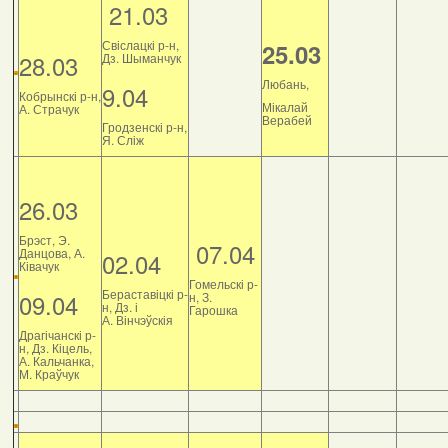
21.03
Свіслацкі р-н,
25.03
28.03
Дз. Шыманчук
Любань,
9.04
Кобрынскі р-н,
Мікалай
А. Страчук
Верабей
Гродзенскі р-н,
Я. Сліж
26.03
Брэст, Э.
07.04
Данцова, А.
02.04
Ківачук
Гомельскі р-
Бераставіцкі р-
09.04
н, З.
н, Дз. і
Гарошка
А. Вінчэўскія
Драгічанскі р-
н, Дз. Кіцель,
А. Кальчанка,
М. Краўчук