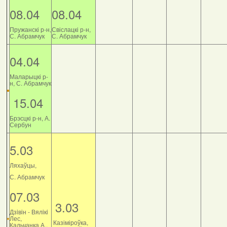
08.04
08.04
Пружанскі р-н,
Свіслацкі р-н,
С. Абрамчук
С. Абрамчук
04.04
Маларыцкі р-
н, С. Абрамчук
15.04
Брэсцкі р-н, А.
Сербун
5.03
Ляхаўцы,
С. Абрамчук
07.03
3.03
Дзiвiн - Вялiкi
Лес,
Казіміроўка,
Кальчанка А.,