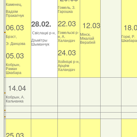
Каменец,
Гомель, З.
Вадзім
Гарошка
Пракапчук
22.03
28.02.
12.03
06.03
18.
Гомельскі р-
Свіслацкі р-н,
Мінск,
Брэст,
н, А.
Горкі, Р.
Мікалай
Дзьмітры
Халандач
Шкабара
Верабей
Э. Данцова
Шыманчук
24.03
05.03
Хойніцкі р-н,
Кобрын,
Арцём
Раман
Халандач
Шкабара
14.04
Кобрын, А.
Кальчанка
25.03