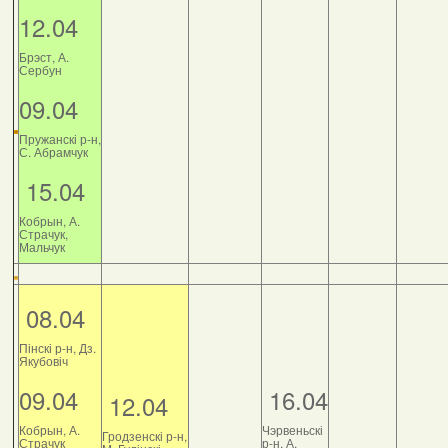
12.04
Брэст, А.
Сербун
09.04
Пружанскі р-н,
С. Абрамчук
15.04
Кобрын, А.
Страчук,
Мальчук
08.04
Пінскі р-н, Дз.
Якубовіч
09.04
16.04
12.04
Кобрын, А.
Чэрвеньскі
Гродзенскі р-н,
Страчук
р-н, А.