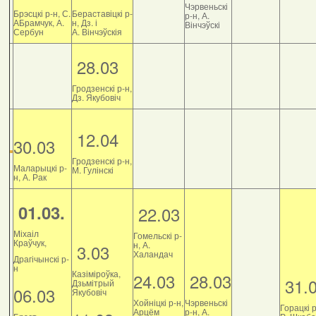
Чэрвеньскі
Брэсцкі р-н, С.
Бераставіцкі р-
р-н, А.
АБрамчук, А.
н, Дз. і
Вінчэўскі
Сербун
А. Вінчэўскія
28.03
Гродзенскі р-н,
Дз. Якубовіч
12.04
30.03
Гродзенскі р-н,
Маларыцкі р-
М. Гулінскі
н, А. Рак
01.03.
22.03
Міхаіл
Гомельскі р-
Краўчук,
н, А.
3.03
Халандач
Драгічынскі р-
н
Казіміроўка,
24.03
28.03
31.
Дзьмітрый
06.03
Якубовіч
Хойніцкі р-н,
Чэрвеньскі
Горацкі р
Арцём
р-н, А.