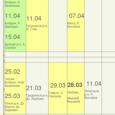
Кобрын, А.
Кальчанка
11.04
07.04
11.04
Кобрын, Р.
Мінск, А.
Гродзенскі р-н,
Шкабара
Вінчэўскі
Я. Сліж
15.04
Брэсцкі р-н, А.
Сербун
25.02
песня
11.04
Кобрын, Алег
28.03
29.03
21.03
Кальчанка
Лепельскі
Любань,
Гомель, З.
25.03
р-н, А.
Гродзенскі р-н,
Гарошка
Вінчэўскі
Мікалай
Дз. Якубовіч
Верабей
Пінскі р-н, Дз.
Кіцель, Дз.
Харковіч