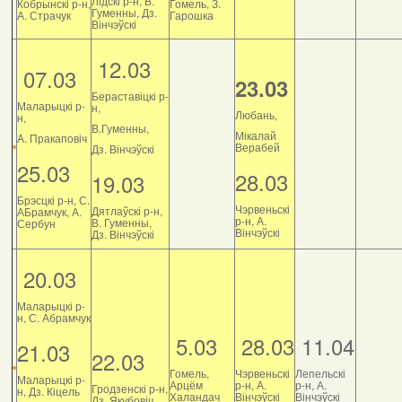
Лідскі р-н, В.
Кобрынскі р-н,
Гомель, З.
Гуменны, Дз.
А. Страчук
Гарошка
Вінчэўскі
12.03
07.03
23.03
Бераставіцкі р-
Маларыцкі р-
н,
Любань,
н,
В.Гуменны,
Мікалай
А. Пракаповіч
Верабей
Дз. Вінчэўскі
25.03
28.03
19.03
Брэсцкі р-н, С.
Чэрвеньскі
Дятлаўскі р-н,
АБрамчук, А.
р-н, А.
В. Гуменны,
Сербун
Вінчэўскі
Дз. Вінчэўскі
20.03
Маларыцкі р-
н, С. Абрамчук
5.03
28.03
11.04
21.03
22.03
Гомель,
Чэрвеньскі
Лепельскі
Маларыцкі р-
Арцём
р-н, А.
р-н, А.
Гродзенскі р-н,
н, Дз. Кіцель
Халандач
Вінчэўскі
Вінчэўскі
Дз. Якубовіч