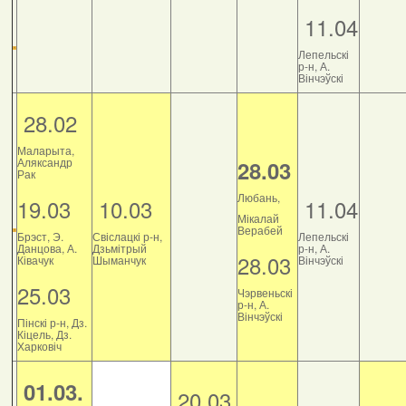
11.04
Лепельскі
р-н, А.
Вінчэўскі
28.02
Маларыта,
Аляксандр
28.03
Рак
Любань,
19.03
10.03
11.04
Мікалай
Верабей
Брэст, Э.
Свіслацкі р-н,
Лепельскі
Данцова, А.
Дзьмітрый
р-н, А.
28.03
Ківачук
Шыманчук
Вінчэўскі
25.03
Чэрвеньскі
р-н, А.
Вінчэўскі
Пінскі р-н, Дз.
Кіцель, Дз.
Харковіч
01.03.
20.03