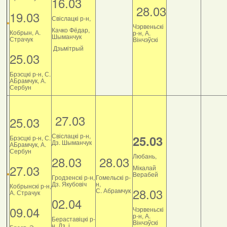
16.03
28.03
19.03
Свіслацкі р-н,
Чэрвеньскі
Качко Фёдар,
Кобрын, А.
р-н, А.
Шыманчук
Страчук
Вінчэўскі
Дзьмітрый
25.03
Брэсцкі р-н, С.
АБрамчук, А.
Сербун
27.03
25.03
Свіслацкі р-н,
25.03
Брэсцкі р-н, С.
Дз. Шыманчук
АБрамчук, А.
Сербун
Любань,
28.03
28.03
27.03
Мікалай
Верабей
Гродзенскі р-н,
Гомельскі р-
Дз. Якубовіч
н,
Кобрынскі р-н,
28.03
С. Абрамчук
А. Страчук
02.04
09.04
Чэрвеньскі
р-н, А.
Бераставіцкі р-
Вінчэўскі
н, Дз. і