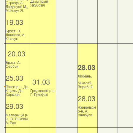
Дзьмітрый
Страчук А.,
Якубовіч
Дзiдкоускi М.,
Мальчук Я.
19.03
Брэст, Э.
Данцова, А.
Ківачук
20.03
Брэст, А.
28.03
Сербун
25.03
Любань,
31.03
Мікалай
Пінскі р-н, Дз.
Верабей
Кіцель, Дз.
Гродзенскі р-н,
Харковіч
Г. Гулеўскі
28.03
29.03
Чэрвеньскі
р-н, А.
Маларыцкі р-
Вінчэўскі
н, Ю. Янкевіч,
А. Рак