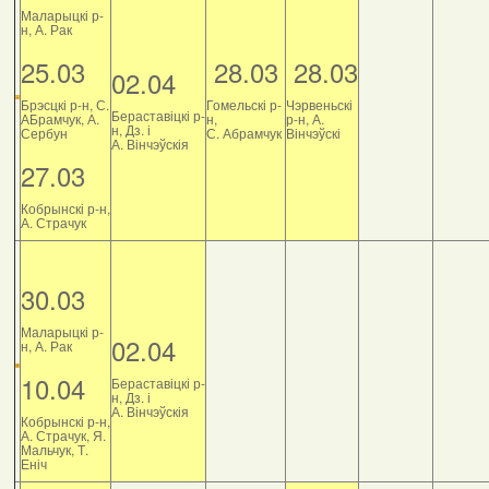
Маларыцкі р-
н, А. Рак
25.03
28.03
28.03
02.04
Брэсцкі р-н, С.
Гомельскі р-
Чэрвеньскі
Бераставіцкі р-
АБрамчук, А.
н,
р-н, А.
н, Дз. і
Сербун
С. Абрамчук
Вінчэўскі
А. Вінчэўскія
27.03
Кобрынскі р-н,
А. Страчук
30.03
Маларыцкі р-
02.04
н, А. Рак
10.04
Бераставіцкі р-
н, Дз. і
А. Вінчэўскія
Кобрынскі р-н,
А. Страчук, Я.
Мальчук, Т.
Еніч