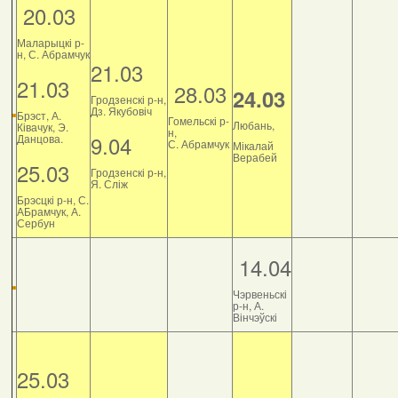
20.03
Маларыцкі р-
н, С. Абрамчук
21.03
21.03
28.03
24.03
Гродзенскі р-н,
Дз. Якубовіч
Брэст, А.
Гомельскі р-
Любань,
Ківачук, Э.
н,
9.04
Данцова.
С. Абрамчук
Мікалай
Верабей
25.03
Гродзенскі р-н,
Я. Сліж
Брэсцкі р-н, С.
АБрамчук, А.
Сербун
14.04
Чэрвеньскі
р-н, А.
Вінчэўскі
25.03