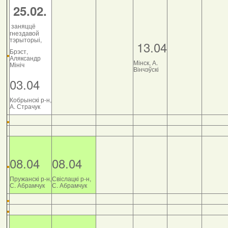
25.02.
заняццё
гнездавой
тэрыторыі,
13.04
Брэст,
Аляксандр
Мінск, А.
Мініч
Вінчэўскі
03.04
Кобрынскі р-н,
А. Страчук
08.04
08.04
Пружанскі р-н,
Свіслацкі р-н,
С. Абрамчук
С. Абрамчук