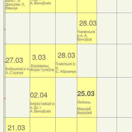
Брэст, Э.
А. Вінчэўскія
Данцова, А.
Ківачук
28.03
Чэрвеньскі
р-н, А.
Вінчэўскі
28.03
3.03
27.03
Гомельскі р-
Беражаны,
н,
Кобрынскі р-н,
Жорж Гулеўскі
С. Абрамчук
А. Страчук
25.03
02.04
Любань,
Бераставіцкі р-
н, Дз. і
Мікалай
А. Вінчэўскія
Верабей
21.03