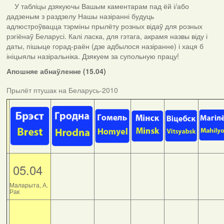
У табліцы дзякуючы Вашым каментарам пад ёй і/або
дадзеным з раздзелу Нашы назіранні будуць
адлюстроўвацца тэрміны прылёту розных відаў для розных
рэгіёнаў Беларусі. Калі ласка, для гэтага, акрамя назвы віду і
даты, пішыце горад-раён (дзе адбылося назіранне) і хаця б
ініцыялы назіральніка. Дзякуем за супольную працу!
Апошняе абнаўленне (15.04)
Прылёт птушак на Беларусь-2010
05.04
Маларыта, А.
Рак