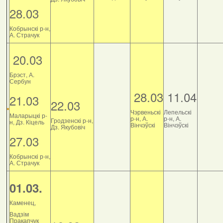
28.03
Кобрынскі р-н,
А. Страчук
20.03
Брэст, А.
Сербун
28.03
11.04
21.03
22.03
Чэрвеньскі
Лепельскі
Маларыцкі р-
р-н, А.
р-н, А.
Гродзенскі р-н,
н, Дз. Кіцель
Вінчэўскі
Вінчэўскі
Дз. Якубовіч
27.03
Кобрынскі р-н,
А. Страчук
01.03.
Каменец,
Вадзім
Пракапчук