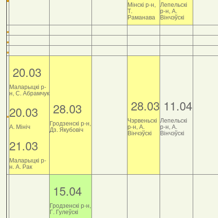
Мінскі р-н,
Лепельскі
Т.
р-н, А.
Раманава
Вінчэўскі
20.03
Маларыцкі р-
н, С. Абрамчук
28.03
11.04
28.03
20.03
Чэрвеньскі
Лепельскі
Гродзенскі р-н,
А. Мініч
р-н, А.
р-н, А.
Дз. Якубовіч
Вінчэўскі
Вінчэўскі
21.03
Маларыцкі р-
н. А. Рак
15.04
Гродзенскі р-н,
Г. Гулеўскі