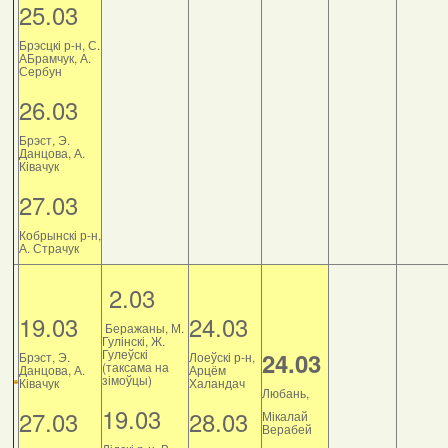
25.03
Брэсцкі р-н, С.
АБрамчук, А.
Сербун
26.03
Брэст, Э.
Данцова, А.
Ківачук
27.03
Кобрынскі р-н,
А. Страчук
2.03
19.03
24.03
Беражаны, М.
Гулінскі, Ж.
Гулеўскі
24.03
Брэст, Э.
Лоеўскі р-н,
(таксама на
Данцова, А.
Арцём
зімоўцы)
Ківачук
Халандач
Любань,
19.03
27.03
28.03
Мікалай
Верабей