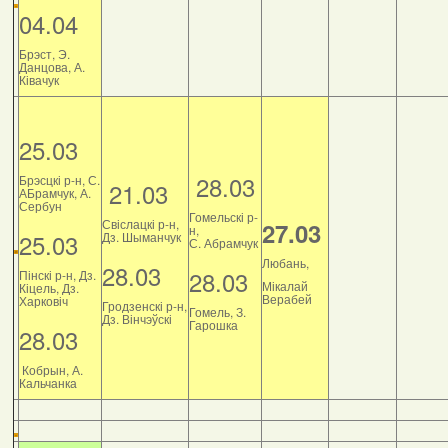
04.04
Брэст, Э.
Данцова, А.
Ківачук
25.03
28.03
Брэсцкі р-н, С.
21.03
АБрамчук, А.
Сербун
Гомельскі р-
Свіслацкі р-н,
27.03
н,
25.03
Дз. Шыманчук
С. Абрамчук
Любань,
28.03
28.03
Пінскі р-н, Дз.
Мікалай
Кіцель, Дз.
Верабей
Харковіч
Гродзенскі р-н,
Гомель, З.
Дз. Вінчэўскі
Гарошка
28.03
Кобрын, А.
Кальчанка