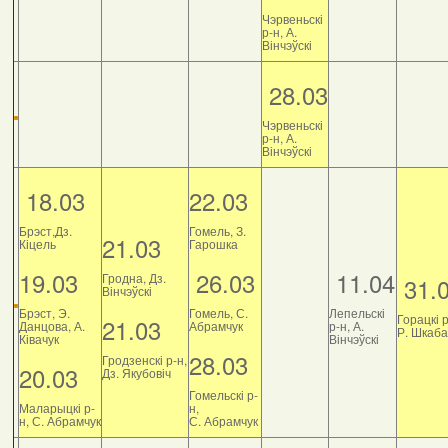
Чэрвеньскі
р-н, А.
Вінчэўскі
28.03
Чэрвеньскі
р-н, А.
Вінчэўскі
18.03
22.03
Брэст,Дз.
Гомель, З.
21.03
Кіцель
Гарошка
19.03
26.03
11.04
Гродна, Дз.
31.
Вінчэўскі
Брэст, Э.
Гомель, С.
Лепельскі
Горацкі р
21.03
Данцова, А.
Абрамчук
р-н, А.
Р. Шкаб
Ківачук
Вінчэўскі
28.03
Гродзенскі р-н,
20.03
Дз. Якубовіч
Гомельскі р-
Маларыцкі р-
н,
н, С. Абрамчук
С. Абрамчук