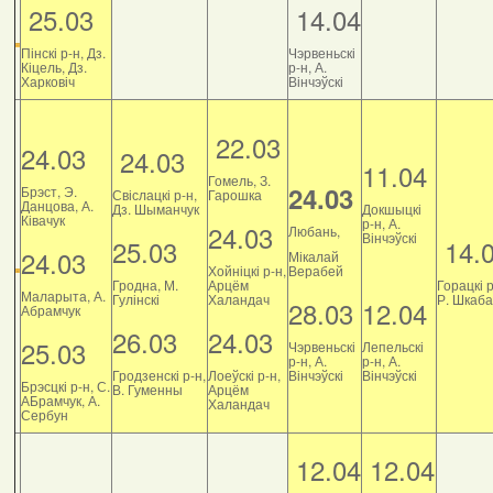
25.03
14.04
Пінскі р-н, Дз.
Чэрвеньскі
Кіцель, Дз.
р-н, А.
Харковіч
Вінчэўскі
22.03
24.03
24.03
11.04
Гомель, З.
24.03
Брэст, Э.
Свіслацкі р-н,
Гарошка
Данцова, А.
Дз. Шыманчук
Докшыцкі
Ківачук
р-н, А.
24.03
Любань,
Вінчэўскі
25.03
14.
24.03
Мікалай
Хойніцкі р-н,
Верабей
Гродна, М.
Арцём
Горацкі р
Маларыта, А.
Гулінскі
Халандач
Р. Шкаб
28.03
12.04
Абрамчук
26.03
24.03
25.03
Чэрвеньскі
Лепельскі
р-н, А.
р-н, А.
Гродзенскі р-н,
Лоеўскі р-н,
Вінчэўскі
Вінчэўскі
Брэсцкі р-н, С.
В. Гуменны
Арцём
АБрамчук, А.
Халандач
Сербун
12.04
12.04