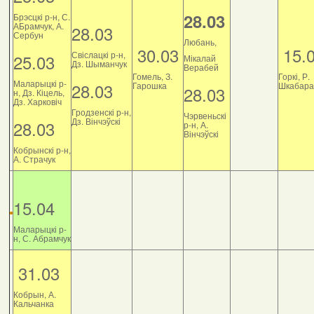
28.03
Брэсцкі р-н, С.
АБрамчук, А.
28.03
Сербун
Любань,
30.03
15.
Свіслацкі р-н,
25.03
Мікалай
Дз. Шыманчук
Верабей
Гомель, З.
Горкі, Р.
Маларыцкі р-
28.03
Гарошка
Шкабара
28.03
н, Дз. Кіцель,
Дз. Харковіч
Гродзенскі р-н,
Чэрвеньскі
Дз. Вінчэўскі
28.03
р-н, А.
Вінчэўскі
Кобрынскі р-н,
А. Страчук
15.04
Маларыцкі р-
н, С. Абрамчук
31.03
Кобрын, А.
Кальчанка