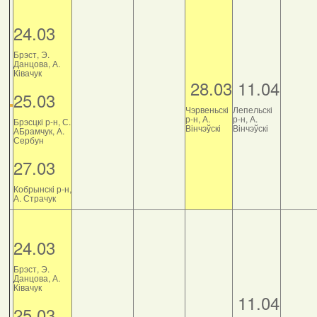
24.03
Брэст, Э.
Данцова, А.
Ківачук
28.03
11.04
25.03
Чэрвеньскі
Лепельскі
р-н, А.
р-н, А.
Брэсцкі р-н, С.
Вінчэўскі
Вінчэўскі
АБрамчук, А.
Сербун
27.03
Кобрынскі р-н,
А. Страчук
24.03
Брэст, Э.
Данцова, А.
Ківачук
11.04
25.03