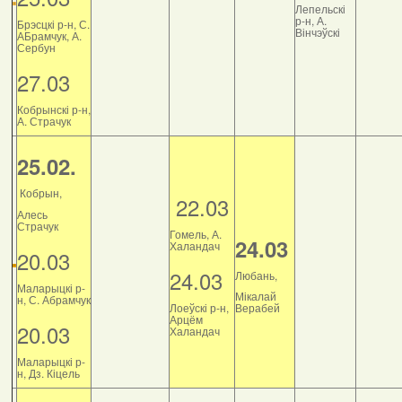
Лепельскі
р-н, А.
Брэсцкі р-н, С.
Вінчэўскі
АБрамчук, А.
Сербун
27.03
Кобрынскі р-н,
А. Страчук
25.02.
Кобрын,
22.03
Алесь
Страчук
Гомель, А.
24.03
Халандач
20.03
24.03
Любань,
Маларыцкі р-
Мікалай
н, С. Абрамчук
Лоеўскі р-н,
Верабей
Арцём
20.03
Халандач
Маларыцкі р-
н, Дз. Кіцель