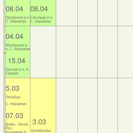
08.04
08.04
Пружанскі р-н,
Свіслацкі р-н,
С. Абрамчук
С. Абрамчук
04.04
Маларыцкі р-
н, С. Абрамчук
15.04
Брэсцкі р-н, А.
Сербун
5.03
Ляхаўцы,
С. Абрамчук
07.03
3.03
Дзiвiн - Вялiкi
Лес,
Казіміроўка,
Кальчанка А.,