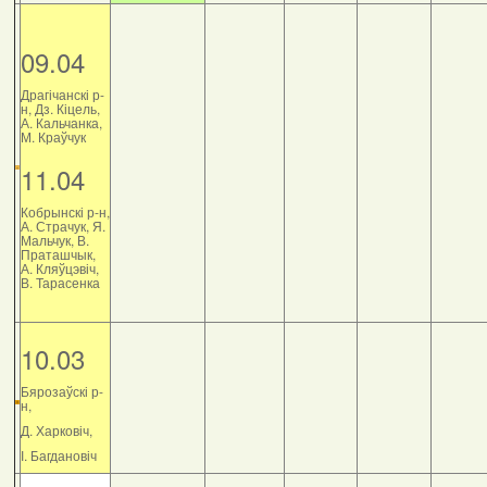
09.04
Драгічанскі р-
н, Дз. Кіцель,
А. Кальчанка,
М. Краўчук
11.04
Кобрынскі р-н,
А. Страчук, Я.
Мальчук, В.
Праташчык,
А. Кляўцэвіч,
В. Тарасенка
10.03
Бярозаўскі р-
н,
Д. Харковіч,
І. Багдановіч