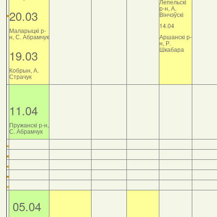
Лепельскі
р-н, А.
20.03
Вінчэўскі
14.04
Маларыцкі р-
н, С. Абрамчук
Аршанскі р-
н, Р.
Шкабара
19.03
Кобрын, А.
Страчук
11.04
Пружанскі р-н,
С. Абрамчук
05.04