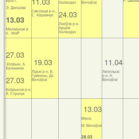
11.03
Брэст,
Р. Шкаб
Халандач
Вінчэўскі
Э. Данцова
Свіслацкі р-н,
24.03
С. Абрамчук
13.03
Лоеўскі р-н,
Арцём
Маларыцкі р-
Халандач
н, VesP
27.03
19.03
11.04
Кобрын, А.
Кальчанка
Лідскі р-н, В.
Лепельскі
Гуменны, Дз.
р-н, А.
27.03
Вінчэўскі
Вінчэўскі
Кобрынскі р-н,
А. Страчук
13.03
Мінск,
М. Вінчэўскі
28.03