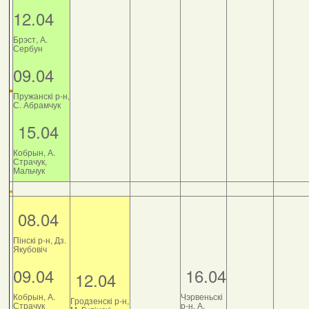
12.04
Брэст, А.
Сербун
09.04
Пружанскі р-н,
С. Абрамчук
15.04
Кобрын, А.
Страчук,
Мальчук
08.04
Пінскі р-н, Дз.
Якубовіч
09.04
16.04
12.04
Кобрын, А.
Чэрвеньскі
Гродзенскі р-н,
Страчук
р-н, А.