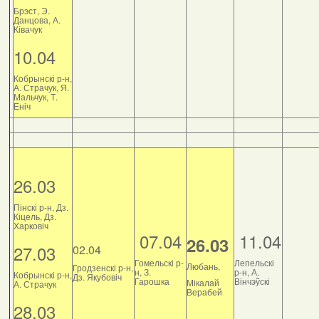
Брэст, Э.
Данцова, А.
Ківачук
10.04
Кобрынскі р-н,
А. Страчук, Я.
Мальчук, Т.
Еніч
26.03
Пінскі р-н, Дз.
Кіцель, Дз.
Харковіч
07.04
11.04
26.03
27.03
02.04
Гомельскі р-
Лепельскі
Любань,
Гродзенскі р-н,
н, З.
р-н, А.
Кобрынскі р-н,
Дз. Якубовіч
Гарошка
Вінчэўскі
Мікалай
А. Страчук
Верабей
28.03