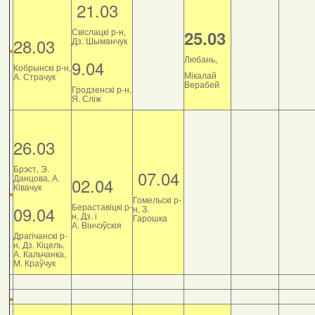
21.03
Свіслацкі р-н,
25.03
28.03
Дз. Шыманчук
Любань,
9.04
Кобрынскі р-н,
Мікалай
А. Страчук
Верабей
Гродзенскі р-н,
Я. Сліж
26.03
Брэст, Э.
07.04
Данцова, А.
02.04
Ківачук
Гомельскі р-
Бераставіцкі р-
09.04
н, З.
н, Дз. і
Гарошка
А. Вінчэўскія
Драгічанскі р-
н, Дз. Кіцель,
А. Кальчанка,
М. Краўчук