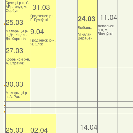
Брэсцкі р-н, С.
31.03
АБрамчук, А.
Сербун
11.04
Гродзенскі р-н,
24.03
25.03
Г. Гулеўскі
Лепельскі
Любань,
9.04
р-н, А.
Маларыцкі р-
Вінчэўскі
Мікалай
н, Дз. Кіцель,
Верабей
Дз. Харковіч
Гродзенскі р-н,
Я. Сліж
27.03
Кобрынскі р-н,
А. Страчук
30.03
Маларыцкі р-
н, А. Рак
14.04
25.03
02.04