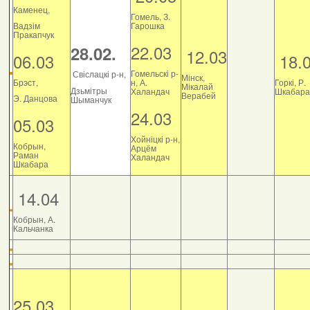
Каменец,
Гомель, З.
Вадзім
Гарошка
Пракапчук
22.03
28.02.
12.03
06.03
18.
Гомельскі р-
Свіслацкі р-н,
Мінск,
Брэст,
н, А.
Горкі, Р.
Мікалай
Дзьмітры
Халандач
Шкабара
Верабей
Э. Данцова
Шыманчук
24.03
05.03
Хойніцкі р-н,
Кобрын,
Арцём
Раман
Халандач
Шкабара
14.04
Кобрын, А.
Кальчанка
25.03