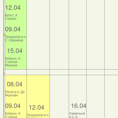
12.04
Брэст, А.
Сербун
09.04
Пружанскі р-н,
С. Абрамчук
15.04
Кобрын, А.
Страчук,
Мальчук
08.04
Пінскі р-н, Дз.
Якубовіч
09.04
16.04
12.04
Кобрын, А.
Чэрвеньскі
Гродзенскі р-н,
Страчук
р-н, А.