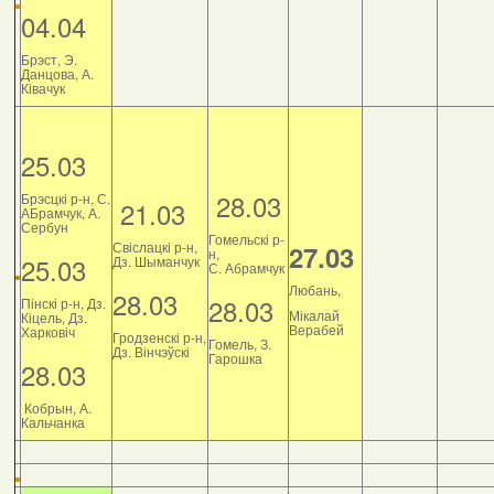
04.04
Брэст, Э.
Данцова, А.
Ківачук
25.03
28.03
Брэсцкі р-н, С.
21.03
АБрамчук, А.
Сербун
Гомельскі р-
Свіслацкі р-н,
27.03
н,
25.03
Дз. Шыманчук
С. Абрамчук
Любань,
28.03
28.03
Пінскі р-н, Дз.
Мікалай
Кіцель, Дз.
Верабей
Харковіч
Гродзенскі р-н,
Гомель, З.
Дз. Вінчэўскі
Гарошка
28.03
Кобрын, А.
Кальчанка