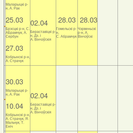
Маларыцкі р-
н, А. Рак
25.03
28.03
28.03
02.04
Брэсцкі р-н, С.
Гомельскі р-
Чэрвеньскі
Бераставіцкі р-
АБрамчук, А.
н,
р-н, А.
н, Дз. і
Сербун
С. Абрамчук
Вінчэўскі
А. Вінчэўскія
27.03
Кобрынскі р-н,
А. Страчук
30.03
Маларыцкі р-
02.04
н, А. Рак
10.04
Бераставіцкі р-
н, Дз. і
А. Вінчэўскія
Кобрынскі р-н,
А. Страчук, Я.
Мальчук, Т.
Еніч