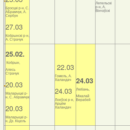
Лепельскі
р-н, А.
Брэсцкі р-н, С.
Вінчэўскі
АБрамчук, А.
Сербун
27.03
Кобрынскі р-н,
А. Страчук
25.02.
Кобрын,
22.03
Алесь
Страчук
Гомель, А.
24.03
Халандач
20.03
24.03
Любань,
Маларыцкі р-
Мікалай
н, С. Абрамчук
Лоеўскі р-н,
Верабей
Арцём
20.03
Халандач
Маларыцкі р-
н, Дз. Кіцель