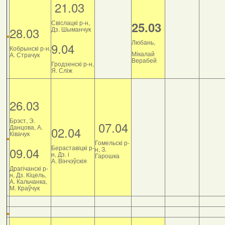
21.03
Свіслацкі р-н,
25.03
28.03
Дз. Шыманчук
Любань,
9.04
Кобрынскі р-н,
Мікалай
А. Страчук
Верабей
Гродзенскі р-н,
Я. Сліж
26.03
Брэст, Э.
07.04
Данцова, А.
02.04
Ківачук
Гомельскі р-
Бераставіцкі р-
09.04
н, З.
н, Дз. і
Гарошка
А. Вінчэўскія
Драгічанскі р-
н, Дз. Кіцель,
А. Кальчанка,
М. Краўчук