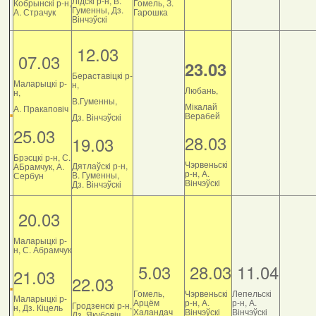
Лідскі р-н, В.
Кобрынскі р-н,
Гомель, З.
Гуменны, Дз.
А. Страчук
Гарошка
Вінчэўскі
12.03
07.03
23.03
Бераставіцкі р-
Маларыцкі р-
н,
Любань,
н,
В.Гуменны,
Мікалай
А. Пракаповіч
Верабей
Дз. Вінчэўскі
25.03
28.03
19.03
Брэсцкі р-н, С.
Чэрвеньскі
Дятлаўскі р-н,
АБрамчук, А.
р-н, А.
В. Гуменны,
Сербун
Вінчэўскі
Дз. Вінчэўскі
20.03
Маларыцкі р-
н, С. Абрамчук
5.03
28.03
11.04
21.03
22.03
Гомель,
Чэрвеньскі
Лепельскі
Маларыцкі р-
Арцём
р-н, А.
р-н, А.
Гродзенскі р-н,
н, Дз. Кіцель
Халандач
Вінчэўскі
Вінчэўскі
Дз. Якубовіч