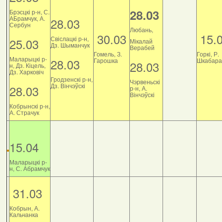
28.03
Брэсцкі р-н, С.
АБрамчук, А.
28.03
Сербун
Любань,
30.03
15.
Свіслацкі р-н,
25.03
Мікалай
Дз. Шыманчук
Верабей
Гомель, З.
Горкі, Р.
Маларыцкі р-
28.03
Гарошка
Шкабара
28.03
н, Дз. Кіцель,
Дз. Харковіч
Гродзенскі р-н,
Чэрвеньскі
Дз. Вінчэўскі
28.03
р-н, А.
Вінчэўскі
Кобрынскі р-н,
А. Страчук
15.04
Маларыцкі р-
н, С. Абрамчук
31.03
Кобрын, А.
Кальчанка