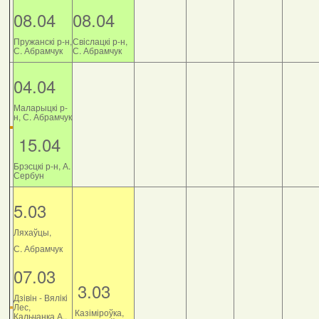
08.04
08.04
Пружанскі р-н,
Свіслацкі р-н,
С. Абрамчук
С. Абрамчук
04.04
Маларыцкі р-
н, С. Абрамчук
15.04
Брэсцкі р-н, А.
Сербун
5.03
Ляхаўцы,
С. Абрамчук
07.03
3.03
Дзiвiн - Вялiкi
Лес,
Казіміроўка,
Кальчанка А.,