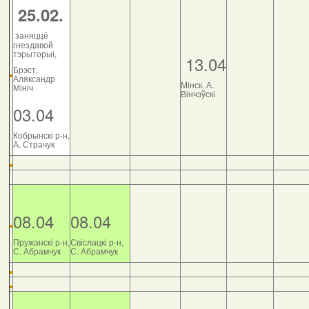
25.02.
заняццё
гнездавой
тэрыторыі,
13.04
Брэст,
Аляксандр
Мінск, А.
Мініч
Вінчэўскі
03.04
Кобрынскі р-н,
А. Страчук
08.04
08.04
Пружанскі р-н,
Свіслацкі р-н,
С. Абрамчук
С. Абрамчук