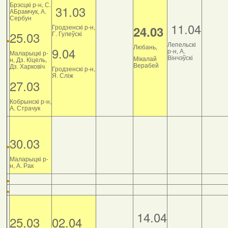
Брэсцкі р-н, С.
31.03
АБрамчук, А.
Сербун
11.04
Гродзенскі р-н,
24.03
25.03
Г. Гулеўскі
Лепельскі
Любань,
9.04
р-н, А.
Маларыцкі р-
Вінчэўскі
Мікалай
н, Дз. Кіцель,
Верабей
Дз. Харковіч
Гродзенскі р-н,
Я. Сліж
27.03
Кобрынскі р-н,
А. Страчук
30.03
Маларыцкі р-
н, А. Рак
14.04
25.03
02.04