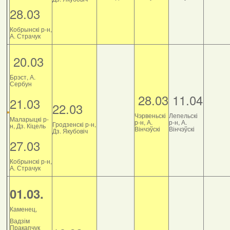
28.03
Кобрынскі р-н,
А. Страчук
20.03
Брэст, А.
Сербун
28.03
11.04
21.03
22.03
Чэрвеньскі
Лепельскі
Маларыцкі р-
р-н, А.
р-н, А.
Гродзенскі р-н,
н, Дз. Кіцель
Вінчэўскі
Вінчэўскі
Дз. Якубовіч
27.03
Кобрынскі р-н,
А. Страчук
01.03.
Каменец,
Вадзім
Пракапчук