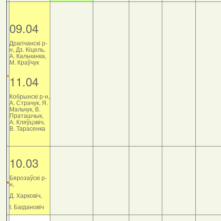
09.04
Драгічанскі р-
н, Дз. Кіцель,
А. Кальчанка,
М. Краўчук
11.04
Кобрынскі р-н,
А. Страчук, Я.
Мальчук, В.
Праташчык,
А. Кляўцэвіч,
В. Тарасенка
10.03
Бярозаўскі р-
н,
Д. Харковіч,
І. Багдановіч