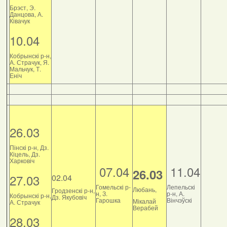
Брэст, Э.
Данцова, А.
Ківачук
10.04
Кобрынскі р-н,
А. Страчук, Я.
Мальчук, Т.
Еніч
26.03
Пінскі р-н, Дз.
Кіцель, Дз.
Харковіч
07.04
11.04
26.03
27.03
02.04
Гомельскі р-
Лепельскі
Любань,
Гродзенскі р-н,
н, З.
р-н, А.
Кобрынскі р-н,
Дз. Якубовіч
Гарошка
Вінчэўскі
Мікалай
А. Страчук
Верабей
28.03