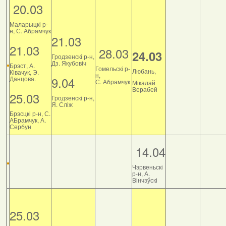
20.03
Маларыцкі р-
н, С. Абрамчук
21.03
21.03
28.03
24.03
Гродзенскі р-н,
Дз. Якубовіч
Брэст, А.
Гомельскі р-
Любань,
Ківачук, Э.
н,
9.04
Данцова.
С. Абрамчук
Мікалай
Верабей
25.03
Гродзенскі р-н,
Я. Сліж
Брэсцкі р-н, С.
АБрамчук, А.
Сербун
14.04
Чэрвеньскі
р-н, А.
Вінчэўскі
25.03