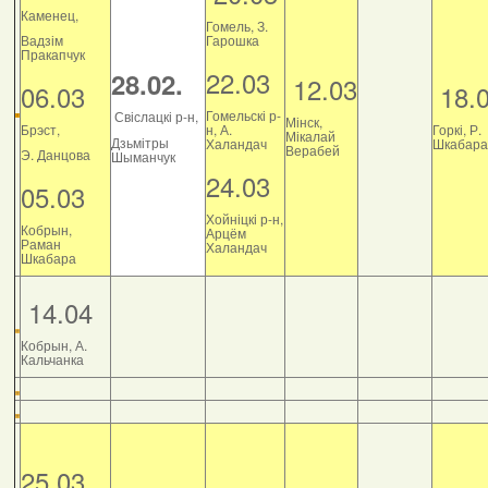
Каменец,
Гомель, З.
Вадзім
Гарошка
Пракапчук
22.03
28.02.
12.03
06.03
18.
Гомельскі р-
Свіслацкі р-н,
Мінск,
Брэст,
н, А.
Горкі, Р.
Мікалай
Дзьмітры
Халандач
Шкабара
Верабей
Э. Данцова
Шыманчук
24.03
05.03
Хойніцкі р-н,
Кобрын,
Арцём
Раман
Халандач
Шкабара
14.04
Кобрын, А.
Кальчанка
25.03