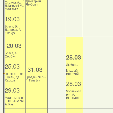
Дзьмітрый
Страчук А.,
Якубовіч
Дзiдкоускi М.,
Мальчук Я.
19.03
Брэст, Э.
Данцова, А.
Ківачук
20.03
Брэст, А.
28.03
Сербун
25.03
Любань,
31.03
Мікалай
Пінскі р-н, Дз.
Верабей
Кіцель, Дз.
Гродзенскі р-н,
Харковіч
Г. Гулеўскі
28.03
29.03
Чэрвеньскі
р-н, А.
Маларыцкі р-
Вінчэўскі
н, Ю. Янкевіч,
А. Рак