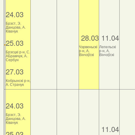
24.03
Брэст, Э.
Данцова, А.
Ківачук
28.03
11.04
25.03
Чэрвеньскі
Лепельскі
р-н, А.
р-н, А.
Брэсцкі р-н, С.
Вінчэўскі
Вінчэўскі
АБрамчук, А.
Сербун
27.03
Кобрынскі р-н,
А. Страчук
24.03
Брэст, Э.
Данцова, А.
Ківачук
11.04
25.03