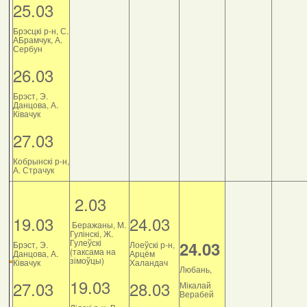
25.03
Брэсцкі р-н, С.
АБрамчук, А.
Сербун
26.03
Брэст, Э.
Данцова, А.
Ківачук
27.03
Кобрынскі р-н,
А. Страчук
2.03
19.03
24.03
Беражаны, М.
Гулінскі, Ж.
Гулеўскі
24.03
Брэст, Э.
Лоеўскі р-н,
(таксама на
Данцова, А.
Арцём
зімоўцы)
Ківачук
Халандач
Любань,
19.03
27.03
28.03
Мікалай
Верабей