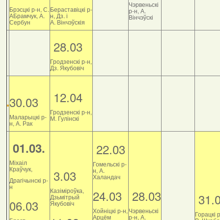
Чэрвеньскі
Брэсцкі р-н, С.
Бераставіцкі р-
р-н, А.
АБрамчук, А.
н, Дз. і
Вінчэўскі
Сербун
А. Вінчэўскія
28.03
Гродзенскі р-н,
Дз. Якубовіч
12.04
30.03
Гродзенскі р-н,
Маларыцкі р-
М. Гулінскі
н, А. Рак
01.03.
22.03
Міхаіл
Гомельскі р-
Краўчук,
н, А.
3.03
Халандач
Драгічынскі р-
н
Казіміроўка,
24.03
28.03
31.
Дзьмітрый
06.03
Якубовіч
Хойніцкі р-н,
Чэрвеньскі
Горацкі р
Арцём
р-н, А.