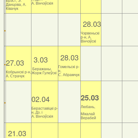
Брэст, Э.
А. Вінчэўскія
Данцова, А.
Ківачук
28.03
Чэрвеньскі
р-н, А.
Вінчэўскі
28.03
3.03
27.03
Гомельскі р-
Беражаны,
н,
Кобрынскі р-н,
Жорж Гулеўскі
С. Абрамчук
А. Страчук
25.03
02.04
Любань,
Бераставіцкі р-
н, Дз. і
Мікалай
А. Вінчэўскія
Верабей
21.03