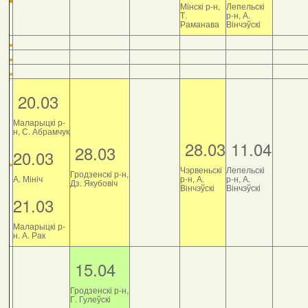
Мінскі р-н,
Лепельскі
Т.
р-н, А.
Раманава
Вінчэўскі
20.03
Маларыцкі р-
н, С. Абрамчук
28.03
11.04
28.03
20.03
Чэрвеньскі
Лепельскі
Гродзенскі р-н,
А. Мініч
р-н, А.
р-н, А.
Дз. Якубовіч
Вінчэўскі
Вінчэўскі
21.03
Маларыцкі р-
н. А. Рак
15.04
Гродзенскі р-н,
Г. Гулеўскі