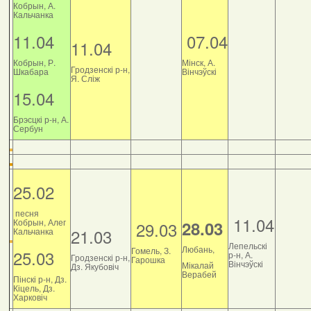
Кобрын, А.
Кальчанка
11.04
07.04
11.04
Кобрын, Р.
Мінск, А.
Гродзенскі р-н,
Шкабара
Вінчэўскі
Я. Сліж
15.04
Брэсцкі р-н, А.
Сербун
25.02
песня
11.04
Кобрын, Алег
28.03
29.03
21.03
Кальчанка
Лепельскі
Любань,
Гомель, З.
25.03
р-н, А.
Гродзенскі р-н,
Гарошка
Вінчэўскі
Мікалай
Дз. Якубовіч
Верабей
Пінскі р-н, Дз.
Кіцель, Дз.
Харковіч