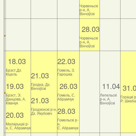
Чэрвеньскі
р-н, А.
Вінчэўскі
28.03
Чэрвеньскі
р-н, А.
Вінчэўскі
18.03
22.03
Брэст,Дз.
Гомель, З.
21.03
Кіцель
Гарошка
19.03
26.03
11.04
Гродна, Дз.
31.
Вінчэўскі
Брэст, Э.
Гомель, С.
Лепельскі
Горацкі р
21.03
Данцова, А.
Абрамчук
р-н, А.
Р. Шкаб
Ківачук
Вінчэўскі
28.03
Гродзенскі р-н,
20.03
Дз. Якубовіч
Гомельскі р-
Маларыцкі р-
н,
н, С. Абрамчук
С. Абрамчук