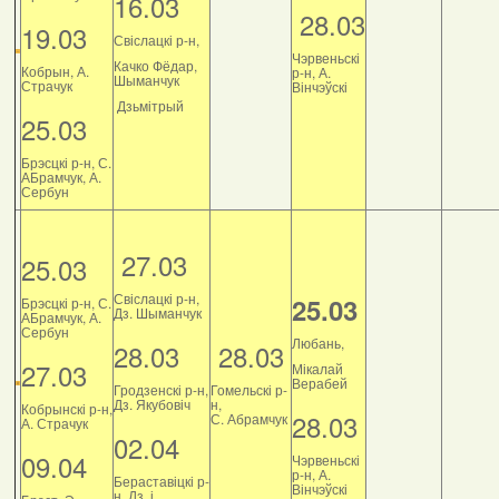
16.03
28.03
19.03
Свіслацкі р-н,
Чэрвеньскі
Качко Фёдар,
Кобрын, А.
р-н, А.
Шыманчук
Страчук
Вінчэўскі
Дзьмітрый
25.03
Брэсцкі р-н, С.
АБрамчук, А.
Сербун
27.03
25.03
Свіслацкі р-н,
25.03
Брэсцкі р-н, С.
Дз. Шыманчук
АБрамчук, А.
Сербун
Любань,
28.03
28.03
27.03
Мікалай
Верабей
Гродзенскі р-н,
Гомельскі р-
Дз. Якубовіч
н,
Кобрынскі р-н,
28.03
С. Абрамчук
А. Страчук
02.04
09.04
Чэрвеньскі
р-н, А.
Бераставіцкі р-
Вінчэўскі
н, Дз. і