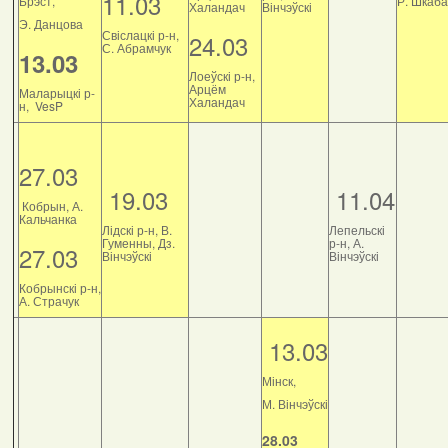
11.03
Брэст,
Р. Шкаб
Халандач
Вінчэўскі
Э. Данцова
Свіслацкі р-н,
24.03
С. Абрамчук
13.03
Лоеўскі р-н,
Арцём
Маларыцкі р-
Халандач
н, VesP
27.03
19.03
11.04
Кобрын, А.
Кальчанка
Лідскі р-н, В.
Лепельскі
Гуменны, Дз.
р-н, А.
27.03
Вінчэўскі
Вінчэўскі
Кобрынскі р-н,
А. Страчук
13.03
Мінск,
М. Вінчэўскі
28.03