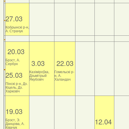
27.03
Кобрынскі р-н,
А. Страчук
20.03
Брэст, А.
3.03
22.03
Сербун
Казіміроўка,
Гомельскі р-
25.03
Дзьмітрый
н, А.
Якубовіч
Халандач
Пінскі р-н, Дз.
Кіцель, Дз.
Харковіч
19.03
12.04
Брэст, Э.
Данцова, А.
Ківачук