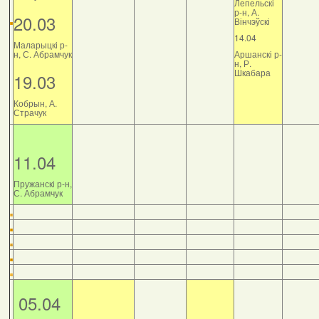
Лепельскі
р-н, А.
20.03
Вінчэўскі
14.04
Маларыцкі р-
н, С. Абрамчук
Аршанскі р-
н, Р.
Шкабара
19.03
Кобрын, А.
Страчук
11.04
Пружанскі р-н,
С. Абрамчук
05.04