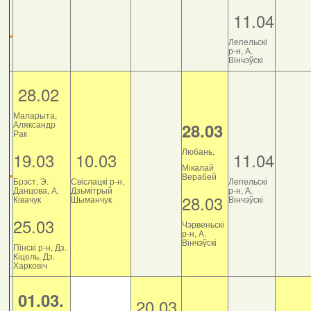
11.04
Лепельскі
р-н, А.
Вінчэўскі
28.02
Маларыта,
Аляксандр
28.03
Рак
Любань,
19.03
10.03
11.04
Мікалай
Верабей
Брэст, Э.
Свіслацкі р-н,
Лепельскі
Данцова, А.
Дзьмітрый
р-н, А.
28.03
Ківачук
Шыманчук
Вінчэўскі
25.03
Чэрвеньскі
р-н, А.
Вінчэўскі
Пінскі р-н, Дз.
Кіцель, Дз.
Харковіч
01.03.
20.03