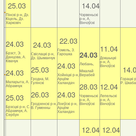
25.03
14.04
Пінскі р-н, Дз.
Чэрвеньскі
Кіцель, Дз.
р-н, А.
Харковіч
Вінчэўскі
22.03
24.03
24.03
11.04
Гомель, З.
24.03
Брэст, Э.
Свіслацкі р-н,
Гарошка
Данцова, А.
Дз. Шыманчук
Докшыцкі
Ківачук
р-н, А.
24.03
Любань,
Вінчэўскі
25.03
14.
24.03
Мікалай
Хойніцкі р-н,
Верабей
Гродна, М.
Арцём
Горацкі р
Маларыта, А.
Гулінскі
Халандач
Р. Шкаб
28.03
12.04
Абрамчук
26.03
24.03
25.03
Чэрвеньскі
Лепельскі
р-н, А.
р-н, А.
Гродзенскі р-н,
Лоеўскі р-н,
Вінчэўскі
Вінчэўскі
Брэсцкі р-н, С.
В. Гуменны
Арцём
АБрамчук, А.
Халандач
Сербун
12.04
12.04