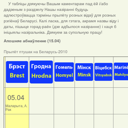
У табліцы дзякуючы Вашым каментарам пад ёй і/або
дадзеным з раздзелу Нашы назіранні будуць
адлюстроўвацца тэрміны прылёту розных відаў для розных
рэгіёнаў Беларусі. Калі ласка, для гэтага, акрамя назвы віду і
даты, пішыце горад-раён (дзе адбылося назіранне) і хаця б
ініцыялы назіральніка. Дзякуем за супольную працу!
Апошняе абнаўленне (15.04)
Прылёт птушак на Беларусь-2010
05.04
Маларыта, А.
Рак