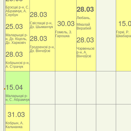
28.03
Брэсцкі р-н, С.
АБрамчук, А.
28.03
Сербун
Любань,
30.03
15.
Свіслацкі р-н,
25.03
Мікалай
Дз. Шыманчук
Верабей
Гомель, З.
Горкі, Р.
Маларыцкі р-
28.03
Гарошка
Шкабара
28.03
н, Дз. Кіцель,
Дз. Харковіч
Гродзенскі р-н,
Чэрвеньскі
Дз. Вінчэўскі
28.03
р-н, А.
Вінчэўскі
Кобрынскі р-н,
А. Страчук
15.04
Маларыцкі р-
н, С. Абрамчук
31.03
Кобрын, А.
Кальчанка