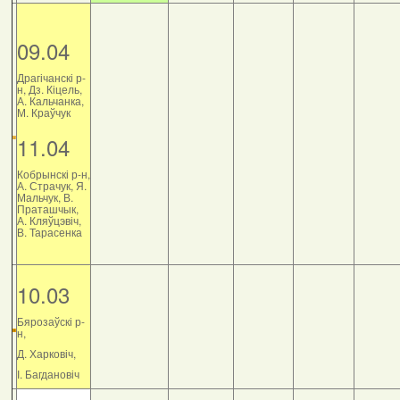
09.04
Драгічанскі р-
н, Дз. Кіцель,
А. Кальчанка,
М. Краўчук
11.04
Кобрынскі р-н,
А. Страчук, Я.
Мальчук, В.
Праташчык,
А. Кляўцэвіч,
В. Тарасенка
10.03
Бярозаўскі р-
н,
Д. Харковіч,
І. Багдановіч