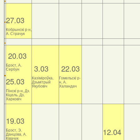
27.03
Кобрынскі р-н,
А. Страчук
20.03
Брэст, А.
3.03
22.03
Сербун
Казіміроўка,
Гомельскі р-
25.03
Дзьмітрый
н, А.
Якубовіч
Халандач
Пінскі р-н, Дз.
Кіцель, Дз.
Харковіч
19.03
12.04
Брэст, Э.
Данцова, А.
Ківачук