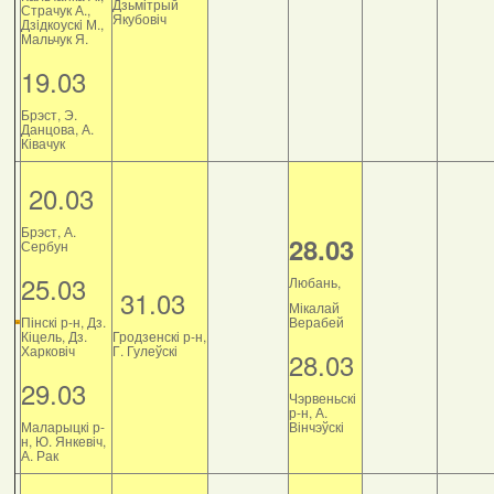
Дзьмітрый
Страчук А.,
Якубовіч
Дзiдкоускi М.,
Мальчук Я.
19.03
Брэст, Э.
Данцова, А.
Ківачук
20.03
Брэст, А.
28.03
Сербун
25.03
Любань,
31.03
Мікалай
Пінскі р-н, Дз.
Верабей
Кіцель, Дз.
Гродзенскі р-н,
Харковіч
Г. Гулеўскі
28.03
29.03
Чэрвеньскі
р-н, А.
Маларыцкі р-
Вінчэўскі
н, Ю. Янкевіч,
А. Рак