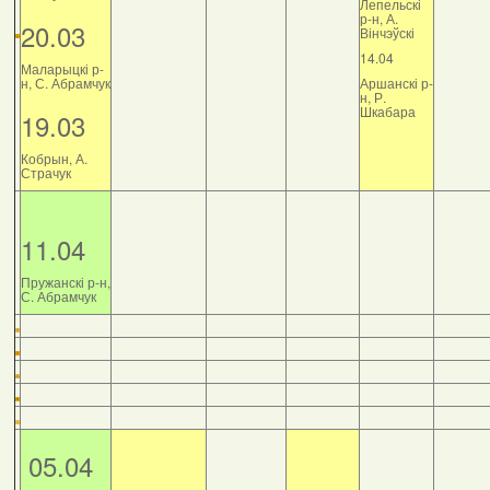
Лепельскі
р-н, А.
20.03
Вінчэўскі
14.04
Маларыцкі р-
н, С. Абрамчук
Аршанскі р-
н, Р.
Шкабара
19.03
Кобрын, А.
Страчук
11.04
Пружанскі р-н,
С. Абрамчук
05.04