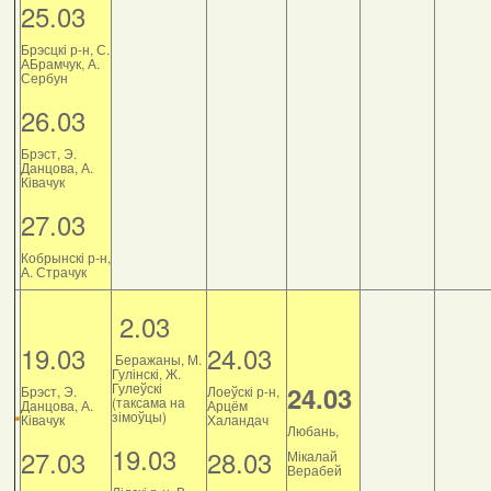
25.03
Брэсцкі р-н, С.
АБрамчук, А.
Сербун
26.03
Брэст, Э.
Данцова, А.
Ківачук
27.03
Кобрынскі р-н,
А. Страчук
2.03
19.03
24.03
Беражаны, М.
Гулінскі, Ж.
Гулеўскі
24.03
Брэст, Э.
Лоеўскі р-н,
(таксама на
Данцова, А.
Арцём
зімоўцы)
Ківачук
Халандач
Любань,
19.03
27.03
28.03
Мікалай
Верабей