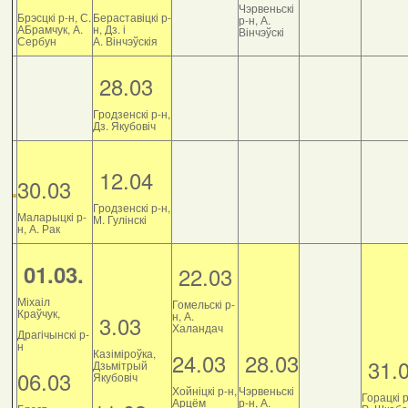
Чэрвеньскі
Брэсцкі р-н, С.
Бераставіцкі р-
р-н, А.
АБрамчук, А.
н, Дз. і
Вінчэўскі
Сербун
А. Вінчэўскія
28.03
Гродзенскі р-н,
Дз. Якубовіч
12.04
30.03
Гродзенскі р-н,
Маларыцкі р-
М. Гулінскі
н, А. Рак
01.03.
22.03
Міхаіл
Гомельскі р-
Краўчук,
н, А.
3.03
Халандач
Драгічынскі р-
н
Казіміроўка,
24.03
28.03
31.
Дзьмітрый
06.03
Якубовіч
Хойніцкі р-н,
Чэрвеньскі
Горацкі р
Арцём
р-н, А.