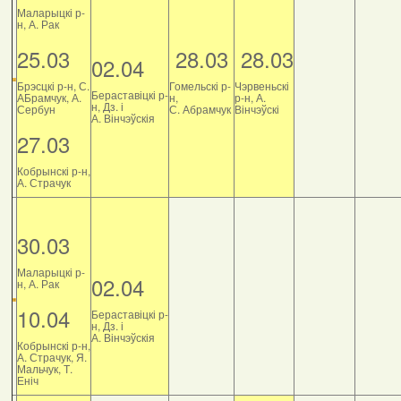
Маларыцкі р-
н, А. Рак
25.03
28.03
28.03
02.04
Брэсцкі р-н, С.
Гомельскі р-
Чэрвеньскі
Бераставіцкі р-
АБрамчук, А.
н,
р-н, А.
н, Дз. і
Сербун
С. Абрамчук
Вінчэўскі
А. Вінчэўскія
27.03
Кобрынскі р-н,
А. Страчук
30.03
Маларыцкі р-
02.04
н, А. Рак
10.04
Бераставіцкі р-
н, Дз. і
А. Вінчэўскія
Кобрынскі р-н,
А. Страчук, Я.
Мальчук, Т.
Еніч