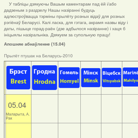
У табліцы дзякуючы Вашым каментарам пад ёй і/або
дадзеным з раздзелу Нашы назіранні будуць
адлюстроўвацца тэрміны прылёту розных відаў для розных
рэгіёнаў Беларусі. Калі ласка, для гэтага, акрамя назвы віду і
даты, пішыце горад-раён (дзе адбылося назіранне) і хаця б
ініцыялы назіральніка. Дзякуем за супольную працу!
Апошняе абнаўленне (15.04)
Прылёт птушак на Беларусь-2010
05.04
Маларыта, А.
Рак