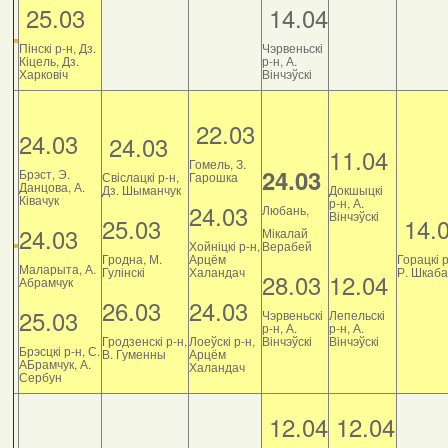
25.03
14.04
Пінскі р-н, Дз.
Чэрвеньскі
Кіцель, Дз.
р-н, А.
Харковіч
Вінчэўскі
22.03
24.03
24.03
11.04
Гомель, З.
24.03
Брэст, Э.
Свіслацкі р-н,
Гарошка
Данцова, А.
Дз. Шыманчук
Докшыцкі
Ківачук
р-н, А.
24.03
Любань,
Вінчэўскі
25.03
14.
24.03
Мікалай
Хойніцкі р-н,
Верабей
Гродна, М.
Арцём
Горацкі р
Маларыта, А.
Гулінскі
Халандач
Р. Шкаб
28.03
12.04
Абрамчук
26.03
24.03
25.03
Чэрвеньскі
Лепельскі
р-н, А.
р-н, А.
Гродзенскі р-н,
Лоеўскі р-н,
Вінчэўскі
Вінчэўскі
Брэсцкі р-н, С.
В. Гуменны
Арцём
АБрамчук, А.
Халандач
Сербун
12.04
12.04