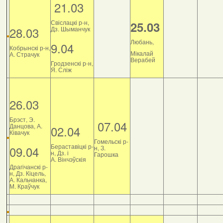
21.03
Свіслацкі р-н,
25.03
28.03
Дз. Шыманчук
Любань,
9.04
Кобрынскі р-н,
Мікалай
А. Страчук
Верабей
Гродзенскі р-н,
Я. Сліж
26.03
Брэст, Э.
07.04
Данцова, А.
02.04
Ківачук
Гомельскі р-
Бераставіцкі р-
09.04
н, З.
н, Дз. і
Гарошка
А. Вінчэўскія
Драгічанскі р-
н, Дз. Кіцель,
А. Кальчанка,
М. Краўчук