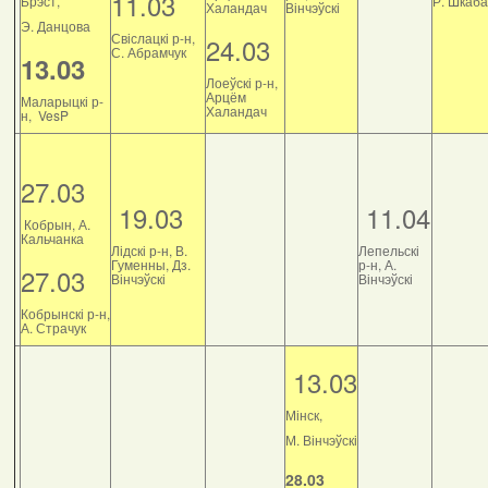
11.03
Брэст,
Р. Шкаб
Халандач
Вінчэўскі
Э. Данцова
Свіслацкі р-н,
24.03
С. Абрамчук
13.03
Лоеўскі р-н,
Арцём
Маларыцкі р-
Халандач
н, VesP
27.03
19.03
11.04
Кобрын, А.
Кальчанка
Лідскі р-н, В.
Лепельскі
Гуменны, Дз.
р-н, А.
27.03
Вінчэўскі
Вінчэўскі
Кобрынскі р-н,
А. Страчук
13.03
Мінск,
М. Вінчэўскі
28.03