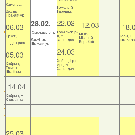
Каменец,
Гомель, З.
Вадзім
Гарошка
Пракапчук
22.03
28.02.
12.03
06.03
18.
Гомельскі р-
Свіслацкі р-н,
Мінск,
Брэст,
н, А.
Горкі, Р.
Мікалай
Дзьмітры
Халандач
Шкабара
Верабей
Э. Данцова
Шыманчук
24.03
05.03
Хойніцкі р-н,
Кобрын,
Арцём
Раман
Халандач
Шкабара
14.04
Кобрын, А.
Кальчанка
25.03