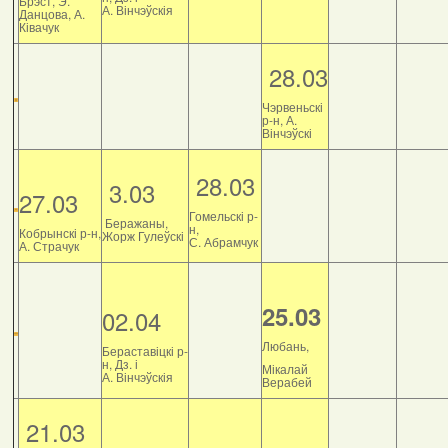
Брэст, Э.
А. Вінчэўскія
Данцова, А.
Ківачук
28.03
Чэрвеньскі
р-н, А.
Вінчэўскі
28.03
3.03
27.03
Гомельскі р-
Беражаны,
н,
Кобрынскі р-н,
Жорж Гулеўскі
С. Абрамчук
А. Страчук
25.03
02.04
Любань,
Бераставіцкі р-
н, Дз. і
Мікалай
А. Вінчэўскія
Верабей
21.03