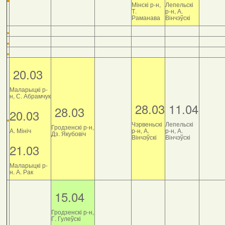
Мінскі р-н,
Лепельскі
Т.
р-н, А.
Раманава
Вінчэўскі
20.03
Маларыцкі р-
н, С. Абрамчук
28.03
11.04
28.03
20.03
Чэрвеньскі
Лепельскі
Гродзенскі р-н,
А. Мініч
р-н, А.
р-н, А.
Дз. Якубовіч
Вінчэўскі
Вінчэўскі
21.03
Маларыцкі р-
н. А. Рак
15.04
Гродзенскі р-н,
Г. Гулеўскі