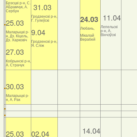
Брэсцкі р-н, С.
31.03
АБрамчук, А.
Сербун
11.04
Гродзенскі р-н,
24.03
25.03
Г. Гулеўскі
Лепельскі
Любань,
9.04
р-н, А.
Маларыцкі р-
Вінчэўскі
Мікалай
н, Дз. Кіцель,
Верабей
Дз. Харковіч
Гродзенскі р-н,
Я. Сліж
27.03
Кобрынскі р-н,
А. Страчук
30.03
Маларыцкі р-
н, А. Рак
14.04
25.03
02.04