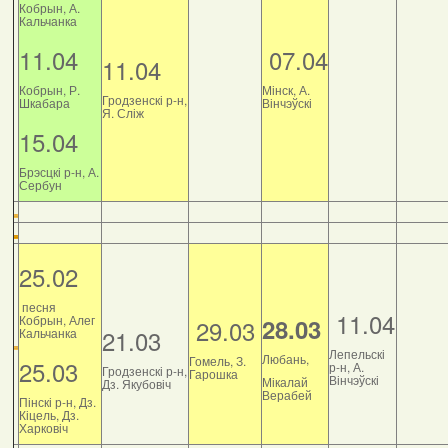
Кобрын, А.
Кальчанка
11.04
07.04
11.04
Кобрын, Р.
Мінск, А.
Гродзенскі р-н,
Шкабара
Вінчэўскі
Я. Сліж
15.04
Брэсцкі р-н, А.
Сербун
25.02
песня
11.04
Кобрын, Алег
28.03
29.03
21.03
Кальчанка
Лепельскі
Любань,
Гомель, З.
25.03
р-н, А.
Гродзенскі р-н,
Гарошка
Вінчэўскі
Мікалай
Дз. Якубовіч
Верабей
Пінскі р-н, Дз.
Кіцель, Дз.
Харковіч