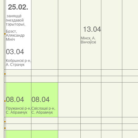
25.02.
заняццё
гнездавой
тэрыторыі,
13.04
Брэст,
Аляксандр
Мінск, А.
Мініч
Вінчэўскі
03.04
Кобрынскі р-н,
А. Страчук
08.04
08.04
Пружанскі р-н,
Свіслацкі р-н,
С. Абрамчук
С. Абрамчук