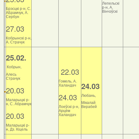
Лепельскі
р-н, А.
Брэсцкі р-н, С.
Вінчэўскі
АБрамчук, А.
Сербун
27.03
Кобрынскі р-н,
А. Страчук
25.02.
Кобрын,
22.03
Алесь
Страчук
Гомель, А.
24.03
Халандач
20.03
24.03
Любань,
Маларыцкі р-
Мікалай
н, С. Абрамчук
Лоеўскі р-н,
Верабей
Арцём
20.03
Халандач
Маларыцкі р-
н, Дз. Кіцель