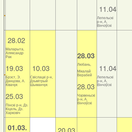
11.04
Лепельскі
р-н, А.
Вінчэўскі
28.02
Маларыта,
Аляксандр
28.03
Рак
Любань,
19.03
10.03
11.04
Мікалай
Верабей
Брэст, Э.
Свіслацкі р-н,
Лепельскі
Данцова, А.
Дзьмітрый
р-н, А.
28.03
Ківачук
Шыманчук
Вінчэўскі
25.03
Чэрвеньскі
р-н, А.
Вінчэўскі
Пінскі р-н, Дз.
Кіцель, Дз.
Харковіч
01.03.
20.03