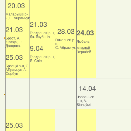
20.03
Маларыцкі р-
н, С. Абрамчук
21.03
21.03
28.03
24.03
Гродзенскі р-н,
Дз. Якубовіч
Брэст, А.
Гомельскі р-
Любань,
Ківачук, Э.
н,
9.04
Данцова.
С. Абрамчук
Мікалай
Верабей
25.03
Гродзенскі р-н,
Я. Сліж
Брэсцкі р-н, С.
АБрамчук, А.
Сербун
14.04
Чэрвеньскі
р-н, А.
Вінчэўскі
25.03