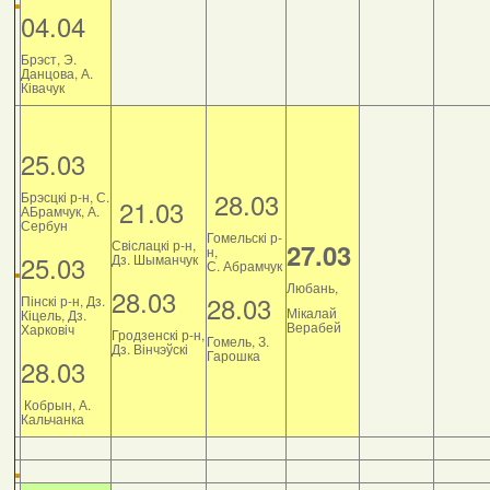
04.04
Брэст, Э.
Данцова, А.
Ківачук
25.03
28.03
Брэсцкі р-н, С.
21.03
АБрамчук, А.
Сербун
Гомельскі р-
Свіслацкі р-н,
27.03
н,
25.03
Дз. Шыманчук
С. Абрамчук
Любань,
28.03
28.03
Пінскі р-н, Дз.
Мікалай
Кіцель, Дз.
Верабей
Харковіч
Гродзенскі р-н,
Гомель, З.
Дз. Вінчэўскі
Гарошка
28.03
Кобрын, А.
Кальчанка