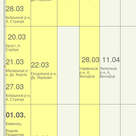
28.03
Кобрынскі р-н,
А. Страчук
20.03
Брэст, А.
Сербун
28.03
11.04
21.03
22.03
Чэрвеньскі
Лепельскі
Маларыцкі р-
р-н, А.
р-н, А.
Гродзенскі р-н,
н, Дз. Кіцель
Вінчэўскі
Вінчэўскі
Дз. Якубовіч
27.03
Кобрынскі р-н,
А. Страчук
01.03.
Каменец,
Вадзім
Пракапчук