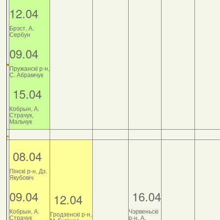
12.04
Брэст, А.
Сербун
09.04
Пружанскі р-н,
С. Абрамчук
15.04
Кобрын, А.
Страчук,
Мальчук
08.04
Пінскі р-н, Дз.
Якубовіч
09.04
16.04
12.04
Кобрын, А.
Чэрвеньскі
Гродзенскі р-н,
Страчук
р-н, А.