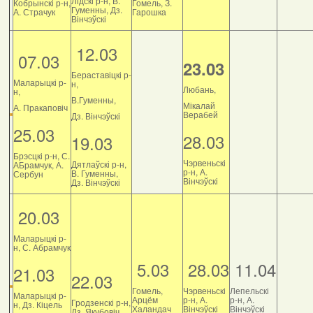
Лідскі р-н, В.
Кобрынскі р-н,
Гомель, З.
Гуменны, Дз.
А. Страчук
Гарошка
Вінчэўскі
12.03
07.03
23.03
Бераставіцкі р-
Маларыцкі р-
н,
Любань,
н,
В.Гуменны,
Мікалай
А. Пракаповіч
Верабей
Дз. Вінчэўскі
25.03
28.03
19.03
Брэсцкі р-н, С.
Чэрвеньскі
Дятлаўскі р-н,
АБрамчук, А.
р-н, А.
В. Гуменны,
Сербун
Вінчэўскі
Дз. Вінчэўскі
20.03
Маларыцкі р-
н, С. Абрамчук
5.03
28.03
11.04
21.03
22.03
Гомель,
Чэрвеньскі
Лепельскі
Маларыцкі р-
Арцём
р-н, А.
р-н, А.
Гродзенскі р-н,
н, Дз. Кіцель
Халандач
Вінчэўскі
Вінчэўскі
Дз. Якубовіч