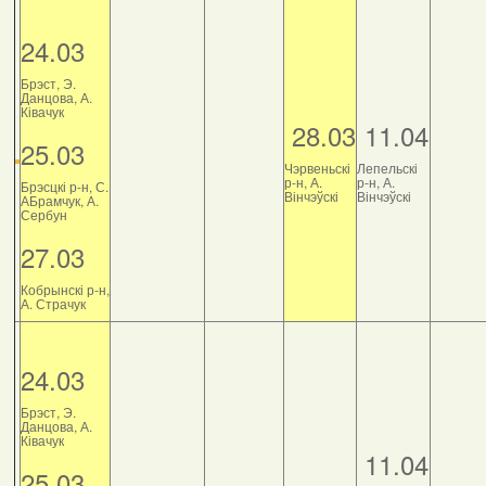
24.03
Брэст, Э.
Данцова, А.
Ківачук
28.03
11.04
25.03
Чэрвеньскі
Лепельскі
р-н, А.
р-н, А.
Брэсцкі р-н, С.
Вінчэўскі
Вінчэўскі
АБрамчук, А.
Сербун
27.03
Кобрынскі р-н,
А. Страчук
24.03
Брэст, Э.
Данцова, А.
Ківачук
11.04
25.03