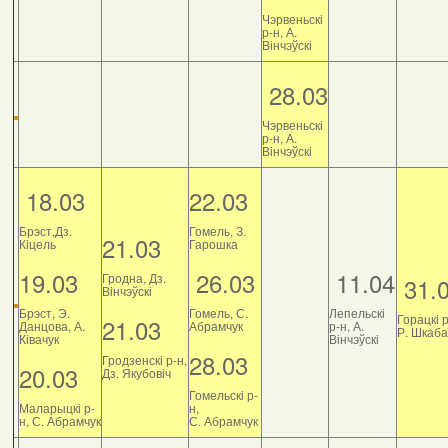
Чэрвеньскі
р-н, А.
Вінчэўскі
28.03
Чэрвеньскі
р-н, А.
Вінчэўскі
18.03
22.03
Брэст,Дз.
Гомель, З.
21.03
Кіцель
Гарошка
19.03
26.03
11.04
Гродна, Дз.
31.
Вінчэўскі
Брэст, Э.
Гомель, С.
Лепельскі
Горацкі р
21.03
Данцова, А.
Абрамчук
р-н, А.
Р. Шкаб
Ківачук
Вінчэўскі
28.03
Гродзенскі р-н,
20.03
Дз. Якубовіч
Гомельскі р-
Маларыцкі р-
н,
н, С. Абрамчук
С. Абрамчук