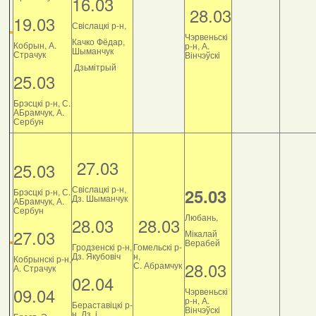
16.03
28.03
19.03
Свіслацкі р-н,
Чэрвеньскі
Качко Фёдар,
Кобрын, А.
р-н, А.
Шыманчук
Страчук
Вінчэўскі
Дзьмітрый
25.03
Брэсцкі р-н, С.
АБрамчук, А.
Сербун
27.03
25.03
Свіслацкі р-н,
25.03
Брэсцкі р-н, С.
Дз. Шыманчук
АБрамчук, А.
Сербун
Любань,
28.03
28.03
27.03
Мікалай
Верабей
Гродзенскі р-н,
Гомельскі р-
Дз. Якубовіч
н,
Кобрынскі р-н,
28.03
С. Абрамчук
А. Страчук
02.04
09.04
Чэрвеньскі
р-н, А.
Бераставіцкі р-
Вінчэўскі
н, Дз. і