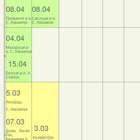
08.04
08.04
Пружанскі р-н,
Свіслацкі р-н,
С. Абрамчук
С. Абрамчук
04.04
Маларыцкі р-
н, С. Абрамчук
15.04
Брэсцкі р-н, А.
Сербун
5.03
Ляхаўцы,
С. Абрамчук
07.03
3.03
Дзiвiн - Вялiкi
Лес,
Казіміроўка,
Кальчанка А.,