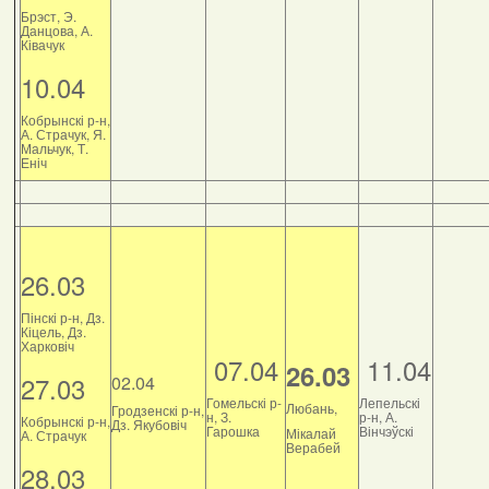
Брэст, Э.
Данцова, А.
Ківачук
10.04
Кобрынскі р-н,
А. Страчук, Я.
Мальчук, Т.
Еніч
26.03
Пінскі р-н, Дз.
Кіцель, Дз.
Харковіч
07.04
11.04
26.03
27.03
02.04
Гомельскі р-
Лепельскі
Любань,
Гродзенскі р-н,
н, З.
р-н, А.
Кобрынскі р-н,
Дз. Якубовіч
Гарошка
Вінчэўскі
Мікалай
А. Страчук
Верабей
28.03