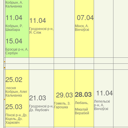
Кобрын, А.
Кальчанка
11.04
07.04
11.04
Кобрын, Р.
Мінск, А.
Гродзенскі р-н,
Шкабара
Вінчэўскі
Я. Сліж
15.04
Брэсцкі р-н, А.
Сербун
25.02
песня
11.04
Кобрын, Алег
28.03
29.03
21.03
Кальчанка
Лепельскі
Любань,
Гомель, З.
25.03
р-н, А.
Гродзенскі р-н,
Гарошка
Вінчэўскі
Мікалай
Дз. Якубовіч
Верабей
Пінскі р-н, Дз.
Кіцель, Дз.
Харковіч