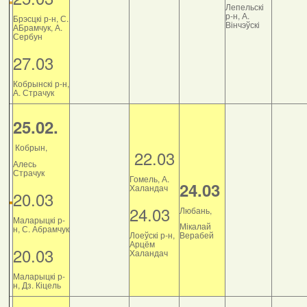
Лепельскі
р-н, А.
Брэсцкі р-н, С.
Вінчэўскі
АБрамчук, А.
Сербун
27.03
Кобрынскі р-н,
А. Страчук
25.02.
Кобрын,
22.03
Алесь
Страчук
Гомель, А.
24.03
Халандач
20.03
24.03
Любань,
Маларыцкі р-
Мікалай
н, С. Абрамчук
Лоеўскі р-н,
Верабей
Арцём
20.03
Халандач
Маларыцкі р-
н, Дз. Кіцель