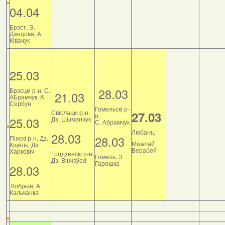
04.04
Брэст, Э.
Данцова, А.
Ківачук
25.03
28.03
Брэсцкі р-н, С.
21.03
АБрамчук, А.
Сербун
Гомельскі р-
Свіслацкі р-н,
27.03
н,
25.03
Дз. Шыманчук
С. Абрамчук
Любань,
28.03
28.03
Пінскі р-н, Дз.
Мікалай
Кіцель, Дз.
Верабей
Харковіч
Гродзенскі р-н,
Гомель, З.
Дз. Вінчэўскі
Гарошка
28.03
Кобрын, А.
Кальчанка