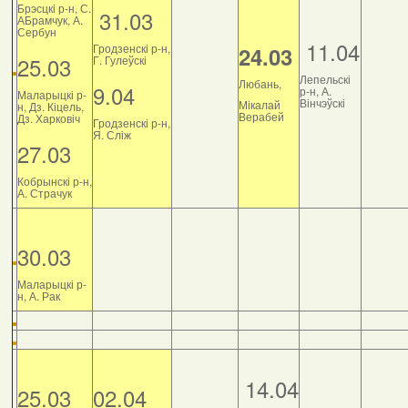
Брэсцкі р-н, С.
31.03
АБрамчук, А.
Сербун
11.04
Гродзенскі р-н,
24.03
25.03
Г. Гулеўскі
Лепельскі
Любань,
9.04
р-н, А.
Маларыцкі р-
Вінчэўскі
Мікалай
н, Дз. Кіцель,
Верабей
Дз. Харковіч
Гродзенскі р-н,
Я. Сліж
27.03
Кобрынскі р-н,
А. Страчук
30.03
Маларыцкі р-
н, А. Рак
14.04
25.03
02.04