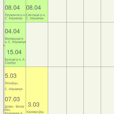
08.04
08.04
Пружанскі р-н,
Свіслацкі р-н,
С. Абрамчук
С. Абрамчук
04.04
Маларыцкі р-
н, С. Абрамчук
15.04
Брэсцкі р-н, А.
Сербун
5.03
Ляхаўцы,
С. Абрамчук
07.03
3.03
Дзiвiн - Вялiкi
Лес,
Казіміроўка,
Кальчанка А.,