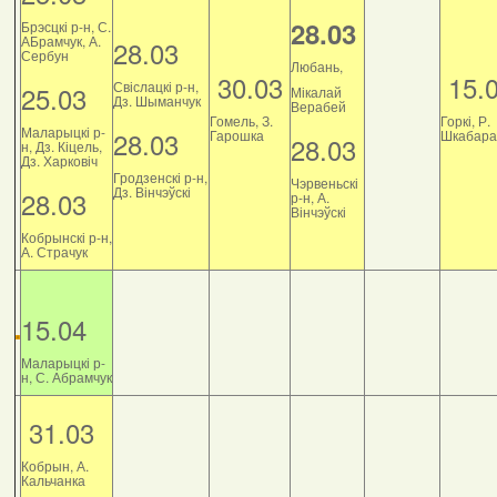
28.03
Брэсцкі р-н, С.
АБрамчук, А.
28.03
Сербун
Любань,
30.03
15.
Свіслацкі р-н,
25.03
Мікалай
Дз. Шыманчук
Верабей
Гомель, З.
Горкі, Р.
Маларыцкі р-
28.03
Гарошка
Шкабара
28.03
н, Дз. Кіцель,
Дз. Харковіч
Гродзенскі р-н,
Чэрвеньскі
Дз. Вінчэўскі
28.03
р-н, А.
Вінчэўскі
Кобрынскі р-н,
А. Страчук
15.04
Маларыцкі р-
н, С. Абрамчук
31.03
Кобрын, А.
Кальчанка