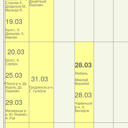
Дзьмітрый
Страчук А.,
Якубовіч
Дзiдкоускi М.,
Мальчук Я.
19.03
Брэст, Э.
Данцова, А.
Ківачук
20.03
Брэст, А.
28.03
Сербун
25.03
Любань,
31.03
Мікалай
Пінскі р-н, Дз.
Верабей
Кіцель, Дз.
Гродзенскі р-н,
Харковіч
Г. Гулеўскі
28.03
29.03
Чэрвеньскі
р-н, А.
Маларыцкі р-
Вінчэўскі
н, Ю. Янкевіч,
А. Рак