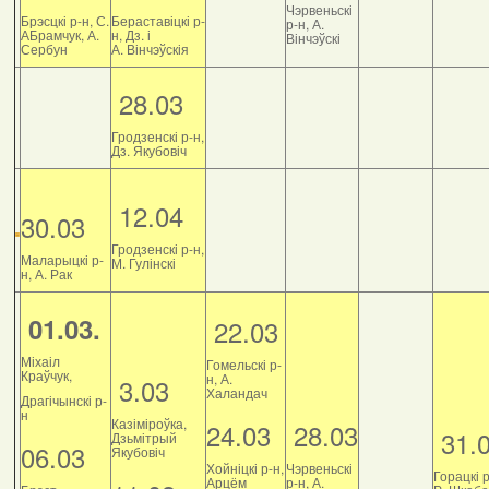
Чэрвеньскі
Брэсцкі р-н, С.
Бераставіцкі р-
р-н, А.
АБрамчук, А.
н, Дз. і
Вінчэўскі
Сербун
А. Вінчэўскія
28.03
Гродзенскі р-н,
Дз. Якубовіч
12.04
30.03
Гродзенскі р-н,
Маларыцкі р-
М. Гулінскі
н, А. Рак
01.03.
22.03
Міхаіл
Гомельскі р-
Краўчук,
н, А.
3.03
Халандач
Драгічынскі р-
н
Казіміроўка,
24.03
28.03
31.
Дзьмітрый
06.03
Якубовіч
Хойніцкі р-н,
Чэрвеньскі
Горацкі р
Арцём
р-н, А.