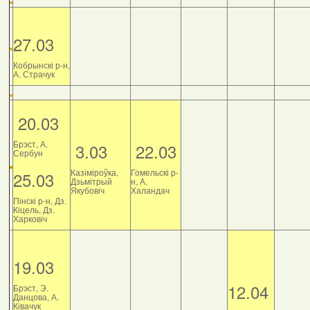
27.03
Кобрынскі р-н,
А. Страчук
20.03
Брэст, А.
3.03
22.03
Сербун
Казіміроўка,
Гомельскі р-
25.03
Дзьмітрый
н, А.
Якубовіч
Халандач
Пінскі р-н, Дз.
Кіцель, Дз.
Харковіч
19.03
12.04
Брэст, Э.
Данцова, А.
Ківачук