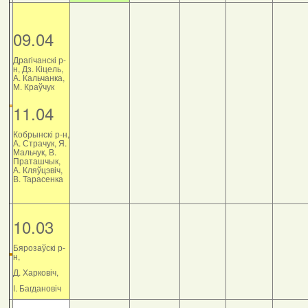
09.04
Драгічанскі р-
н, Дз. Кіцель,
А. Кальчанка,
М. Краўчук
11.04
Кобрынскі р-н,
А. Страчук, Я.
Мальчук, В.
Праташчык,
А. Кляўцэвіч,
В. Тарасенка
10.03
Бярозаўскі р-
н,
Д. Харковіч,
І. Багдановіч