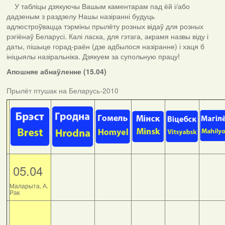
У табліцы дзякуючы Вашым каментарам пад ёй і/або
дадзеным з раздзелу Нашы назіранні будуць
адлюстроўвацца тэрміны прылёту розных відаў для розных
рэгіёнаў Беларусі. Калі ласка, для гэтага, акрамя назвы віду і
даты, пішыце горад-раён (дзе адбылося назіранне) і хаця б
ініцыялы назіральніка. Дзякуем за супольную працу!
Апошняе абнаўленне (15.04)
Прылёт птушак на Беларусь-2010
05.04
Маларыта, А.
Рак