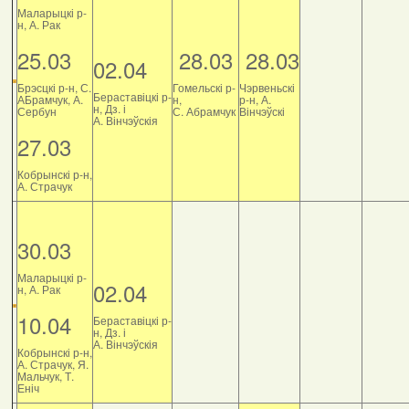
Маларыцкі р-
н, А. Рак
25.03
28.03
28.03
02.04
Брэсцкі р-н, С.
Гомельскі р-
Чэрвеньскі
Бераставіцкі р-
АБрамчук, А.
н,
р-н, А.
н, Дз. і
Сербун
С. Абрамчук
Вінчэўскі
А. Вінчэўскія
27.03
Кобрынскі р-н,
А. Страчук
30.03
Маларыцкі р-
02.04
н, А. Рак
10.04
Бераставіцкі р-
н, Дз. і
А. Вінчэўскія
Кобрынскі р-н,
А. Страчук, Я.
Мальчук, Т.
Еніч