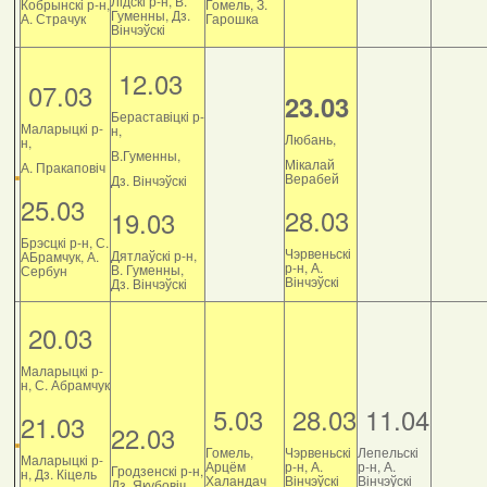
Лідскі р-н, В.
Кобрынскі р-н,
Гомель, З.
Гуменны, Дз.
А. Страчук
Гарошка
Вінчэўскі
12.03
07.03
23.03
Бераставіцкі р-
Маларыцкі р-
н,
Любань,
н,
В.Гуменны,
Мікалай
А. Пракаповіч
Верабей
Дз. Вінчэўскі
25.03
28.03
19.03
Брэсцкі р-н, С.
Чэрвеньскі
Дятлаўскі р-н,
АБрамчук, А.
р-н, А.
В. Гуменны,
Сербун
Вінчэўскі
Дз. Вінчэўскі
20.03
Маларыцкі р-
н, С. Абрамчук
5.03
28.03
11.04
21.03
22.03
Гомель,
Чэрвеньскі
Лепельскі
Маларыцкі р-
Арцём
р-н, А.
р-н, А.
Гродзенскі р-н,
н, Дз. Кіцель
Халандач
Вінчэўскі
Вінчэўскі
Дз. Якубовіч