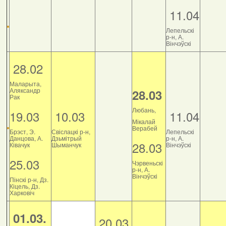
11.04
Лепельскі
р-н, А.
Вінчэўскі
28.02
Маларыта,
Аляксандр
28.03
Рак
Любань,
19.03
10.03
11.04
Мікалай
Верабей
Брэст, Э.
Свіслацкі р-н,
Лепельскі
Данцова, А.
Дзьмітрый
р-н, А.
28.03
Ківачук
Шыманчук
Вінчэўскі
25.03
Чэрвеньскі
р-н, А.
Вінчэўскі
Пінскі р-н, Дз.
Кіцель, Дз.
Харковіч
01.03.
20.03