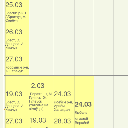
25.03
Брэсцкі р-н, С.
АБрамчук, А.
Сербун
26.03
Брэст, Э.
Данцова, А.
Ківачук
27.03
Кобрынскі р-н,
А. Страчук
2.03
19.03
24.03
Беражаны, М.
Гулінскі, Ж.
Гулеўскі
24.03
Брэст, Э.
Лоеўскі р-н,
(таксама на
Данцова, А.
Арцём
зімоўцы)
Ківачук
Халандач
Любань,
19.03
27.03
28.03
Мікалай
Верабей