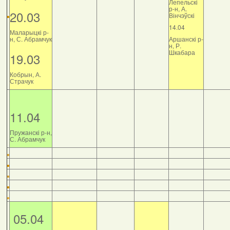
Лепельскі
р-н, А.
20.03
Вінчэўскі
14.04
Маларыцкі р-
н, С. Абрамчук
Аршанскі р-
н, Р.
Шкабара
19.03
Кобрын, А.
Страчук
11.04
Пружанскі р-н,
С. Абрамчук
05.04