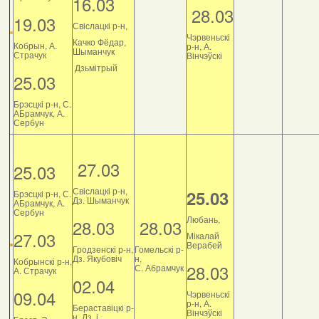
16.03
28.03
19.03
Свіслацкі р-н,
Чэрвеньскі
Качко Фёдар,
Кобрын, А.
р-н, А.
Шыманчук
Страчук
Вінчэўскі
Дзьмітрый
25.03
Брэсцкі р-н, С.
АБрамчук, А.
Сербун
27.03
25.03
Свіслацкі р-н,
25.03
Брэсцкі р-н, С.
Дз. Шыманчук
АБрамчук, А.
Сербун
Любань,
28.03
28.03
27.03
Мікалай
Верабей
Гродзенскі р-н,
Гомельскі р-
Дз. Якубовіч
н,
Кобрынскі р-н,
28.03
С. Абрамчук
А. Страчук
02.04
09.04
Чэрвеньскі
р-н, А.
Бераставіцкі р-
Вінчэўскі
н, Дз. і