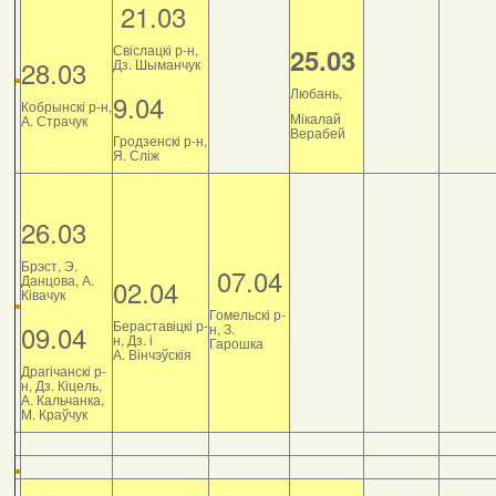
21.03
Свіслацкі р-н,
25.03
28.03
Дз. Шыманчук
Любань,
9.04
Кобрынскі р-н,
Мікалай
А. Страчук
Верабей
Гродзенскі р-н,
Я. Сліж
26.03
Брэст, Э.
07.04
Данцова, А.
02.04
Ківачук
Гомельскі р-
Бераставіцкі р-
09.04
н, З.
н, Дз. і
Гарошка
А. Вінчэўскія
Драгічанскі р-
н, Дз. Кіцель,
А. Кальчанка,
М. Краўчук