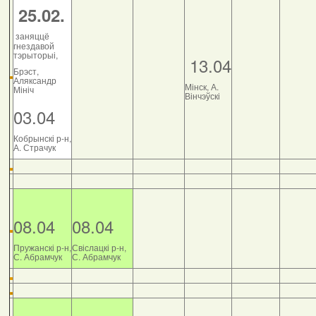
25.02.
заняццё
гнездавой
тэрыторыі,
13.04
Брэст,
Аляксандр
Мінск, А.
Мініч
Вінчэўскі
03.04
Кобрынскі р-н,
А. Страчук
08.04
08.04
Пружанскі р-н,
Свіслацкі р-н,
С. Абрамчук
С. Абрамчук