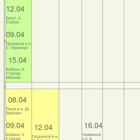
12.04
Брэст, А.
Сербун
09.04
Пружанскі р-н,
С. Абрамчук
15.04
Кобрын, А.
Страчук,
Мальчук
08.04
Пінскі р-н, Дз.
Якубовіч
09.04
16.04
12.04
Кобрын, А.
Чэрвеньскі
Гродзенскі р-н,
Страчук
р-н, А.