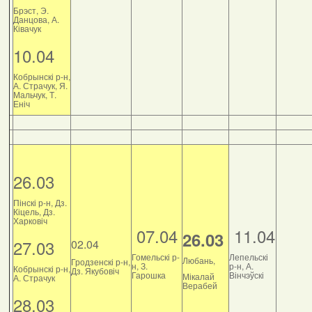
Брэст, Э.
Данцова, А.
Ківачук
10.04
Кобрынскі р-н,
А. Страчук, Я.
Мальчук, Т.
Еніч
26.03
Пінскі р-н, Дз.
Кіцель, Дз.
Харковіч
07.04
11.04
26.03
27.03
02.04
Гомельскі р-
Лепельскі
Любань,
Гродзенскі р-н,
н, З.
р-н, А.
Кобрынскі р-н,
Дз. Якубовіч
Гарошка
Вінчэўскі
Мікалай
А. Страчук
Верабей
28.03