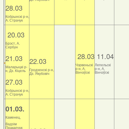
28.03
Кобрынскі р-н,
А. Страчук
20.03
Брэст, А.
Сербун
28.03
11.04
21.03
22.03
Чэрвеньскі
Лепельскі
Маларыцкі р-
р-н, А.
р-н, А.
Гродзенскі р-н,
н, Дз. Кіцель
Вінчэўскі
Вінчэўскі
Дз. Якубовіч
27.03
Кобрынскі р-н,
А. Страчук
01.03.
Каменец,
Вадзім
Пракапчук