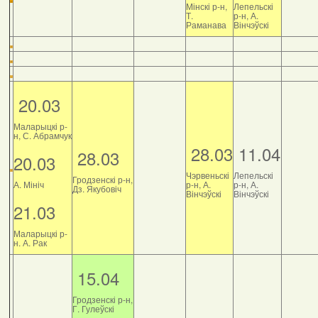
Мінскі р-н,
Лепельскі
Т.
р-н, А.
Раманава
Вінчэўскі
20.03
Маларыцкі р-
н, С. Абрамчук
28.03
11.04
28.03
20.03
Чэрвеньскі
Лепельскі
Гродзенскі р-н,
А. Мініч
р-н, А.
р-н, А.
Дз. Якубовіч
Вінчэўскі
Вінчэўскі
21.03
Маларыцкі р-
н. А. Рак
15.04
Гродзенскі р-н,
Г. Гулеўскі