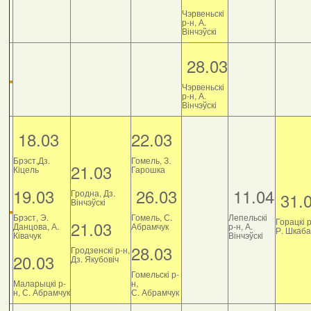
Чэрвеньскі
р-н, А.
Вінчэўскі
28.03
Чэрвеньскі
р-н, А.
Вінчэўскі
18.03
22.03
Брэст,Дз.
Гомель, З.
21.03
Кіцель
Гарошка
19.03
26.03
11.04
Гродна, Дз.
31.
Вінчэўскі
Брэст, Э.
Гомель, С.
Лепельскі
Горацкі р
21.03
Данцова, А.
Абрамчук
р-н, А.
Р. Шкаб
Ківачук
Вінчэўскі
28.03
Гродзенскі р-н,
20.03
Дз. Якубовіч
Гомельскі р-
Маларыцкі р-
н,
н, С. Абрамчук
С. Абрамчук