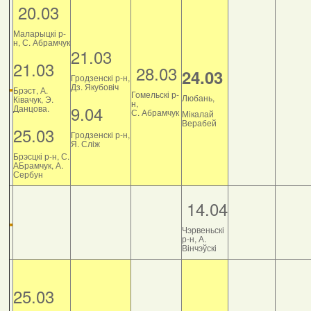
20.03
Маларыцкі р-
н, С. Абрамчук
21.03
21.03
28.03
24.03
Гродзенскі р-н,
Дз. Якубовіч
Брэст, А.
Гомельскі р-
Любань,
Ківачук, Э.
н,
9.04
Данцова.
С. Абрамчук
Мікалай
Верабей
25.03
Гродзенскі р-н,
Я. Сліж
Брэсцкі р-н, С.
АБрамчук, А.
Сербун
14.04
Чэрвеньскі
р-н, А.
Вінчэўскі
25.03