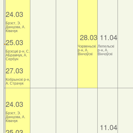
24.03
Брэст, Э.
Данцова, А.
Ківачук
28.03
11.04
25.03
Чэрвеньскі
Лепельскі
р-н, А.
р-н, А.
Брэсцкі р-н, С.
Вінчэўскі
Вінчэўскі
АБрамчук, А.
Сербун
27.03
Кобрынскі р-н,
А. Страчук
24.03
Брэст, Э.
Данцова, А.
Ківачук
11.04
25.03