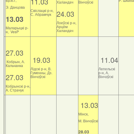
11.03
Брэст,
Р. Шкаб
Халандач
Вінчэўскі
Э. Данцова
Свіслацкі р-н,
24.03
С. Абрамчук
13.03
Лоеўскі р-н,
Арцём
Маларыцкі р-
Халандач
н, VesP
27.03
19.03
11.04
Кобрын, А.
Кальчанка
Лідскі р-н, В.
Лепельскі
Гуменны, Дз.
р-н, А.
27.03
Вінчэўскі
Вінчэўскі
Кобрынскі р-н,
А. Страчук
13.03
Мінск,
М. Вінчэўскі
28.03