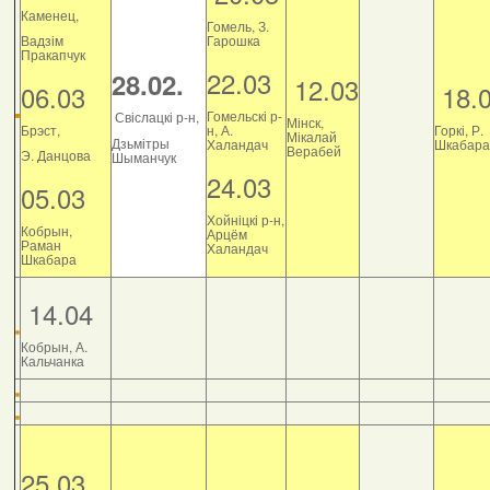
Каменец,
Гомель, З.
Вадзім
Гарошка
Пракапчук
22.03
28.02.
12.03
06.03
18.
Гомельскі р-
Свіслацкі р-н,
Мінск,
Брэст,
н, А.
Горкі, Р.
Мікалай
Дзьмітры
Халандач
Шкабара
Верабей
Э. Данцова
Шыманчук
24.03
05.03
Хойніцкі р-н,
Кобрын,
Арцём
Раман
Халандач
Шкабара
14.04
Кобрын, А.
Кальчанка
25.03