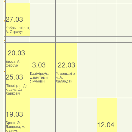
27.03
Кобрынскі р-н,
А. Страчук
20.03
Брэст, А.
3.03
22.03
Сербун
Казіміроўка,
Гомельскі р-
25.03
Дзьмітрый
н, А.
Якубовіч
Халандач
Пінскі р-н, Дз.
Кіцель, Дз.
Харковіч
19.03
12.04
Брэст, Э.
Данцова, А.
Ківачук