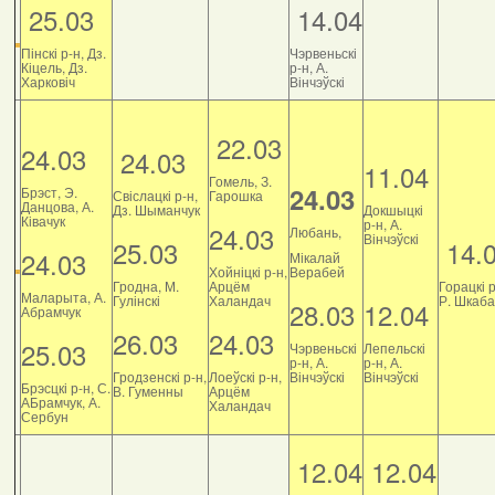
25.03
14.04
Пінскі р-н, Дз.
Чэрвеньскі
Кіцель, Дз.
р-н, А.
Харковіч
Вінчэўскі
22.03
24.03
24.03
11.04
Гомель, З.
24.03
Брэст, Э.
Свіслацкі р-н,
Гарошка
Данцова, А.
Дз. Шыманчук
Докшыцкі
Ківачук
р-н, А.
24.03
Любань,
Вінчэўскі
25.03
14.
24.03
Мікалай
Хойніцкі р-н,
Верабей
Гродна, М.
Арцём
Горацкі р
Маларыта, А.
Гулінскі
Халандач
Р. Шкаб
28.03
12.04
Абрамчук
26.03
24.03
25.03
Чэрвеньскі
Лепельскі
р-н, А.
р-н, А.
Гродзенскі р-н,
Лоеўскі р-н,
Вінчэўскі
Вінчэўскі
Брэсцкі р-н, С.
В. Гуменны
Арцём
АБрамчук, А.
Халандач
Сербун
12.04
12.04