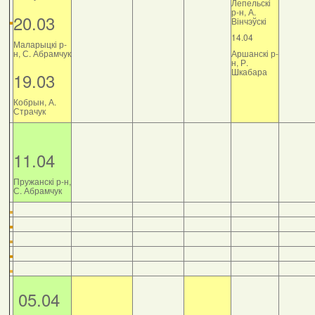
Лепельскі
р-н, А.
20.03
Вінчэўскі
14.04
Маларыцкі р-
н, С. Абрамчук
Аршанскі р-
н, Р.
Шкабара
19.03
Кобрын, А.
Страчук
11.04
Пружанскі р-н,
С. Абрамчук
05.04