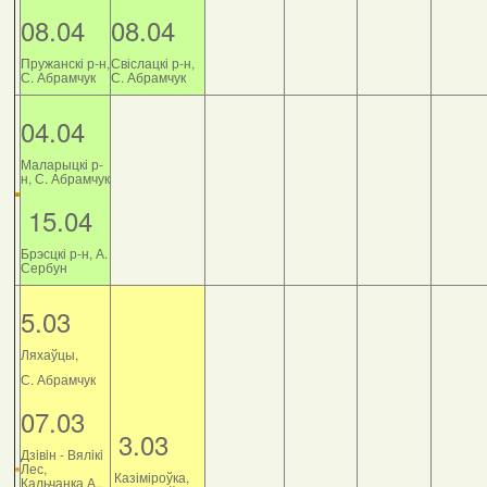
08.04
08.04
Пружанскі р-н,
Свіслацкі р-н,
С. Абрамчук
С. Абрамчук
04.04
Маларыцкі р-
н, С. Абрамчук
15.04
Брэсцкі р-н, А.
Сербун
5.03
Ляхаўцы,
С. Абрамчук
07.03
3.03
Дзiвiн - Вялiкi
Лес,
Казіміроўка,
Кальчанка А.,