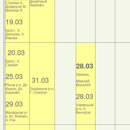
Дзьмітрый
Страчук А.,
Якубовіч
Дзiдкоускi М.,
Мальчук Я.
19.03
Брэст, Э.
Данцова, А.
Ківачук
20.03
Брэст, А.
28.03
Сербун
25.03
Любань,
31.03
Мікалай
Пінскі р-н, Дз.
Верабей
Кіцель, Дз.
Гродзенскі р-н,
Харковіч
Г. Гулеўскі
28.03
29.03
Чэрвеньскі
р-н, А.
Маларыцкі р-
Вінчэўскі
н, Ю. Янкевіч,
А. Рак