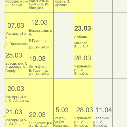
Лідскі р-н, В.
Кобрынскі р-н,
Гомель, З.
Гуменны, Дз.
А. Страчук
Гарошка
Вінчэўскі
12.03
07.03
23.03
Бераставіцкі р-
Маларыцкі р-
н,
Любань,
н,
В.Гуменны,
Мікалай
А. Пракаповіч
Верабей
Дз. Вінчэўскі
25.03
28.03
19.03
Брэсцкі р-н, С.
Чэрвеньскі
Дятлаўскі р-н,
АБрамчук, А.
р-н, А.
В. Гуменны,
Сербун
Вінчэўскі
Дз. Вінчэўскі
20.03
Маларыцкі р-
н, С. Абрамчук
5.03
28.03
11.04
21.03
22.03
Гомель,
Чэрвеньскі
Лепельскі
Маларыцкі р-
Арцём
р-н, А.
р-н, А.
Гродзенскі р-н,
н, Дз. Кіцель
Халандач
Вінчэўскі
Вінчэўскі
Дз. Якубовіч