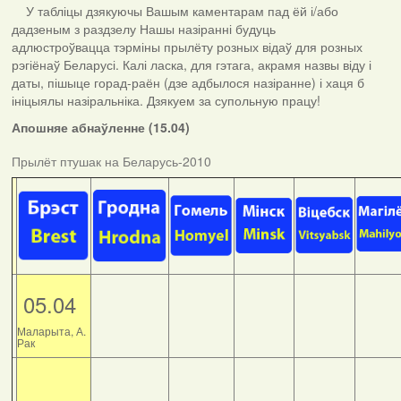
У табліцы дзякуючы Вашым каментарам пад ёй і/або
дадзеным з раздзелу Нашы назіранні будуць
адлюстроўвацца тэрміны прылёту розных відаў для розных
рэгіёнаў Беларусі. Калі ласка, для гэтага, акрамя назвы віду і
даты, пішыце горад-раён (дзе адбылося назіранне) і хаця б
ініцыялы назіральніка. Дзякуем за супольную працу!
Апошняе абнаўленне (15.04)
Прылёт птушак на Беларусь-2010
05.04
Маларыта, А.
Рак