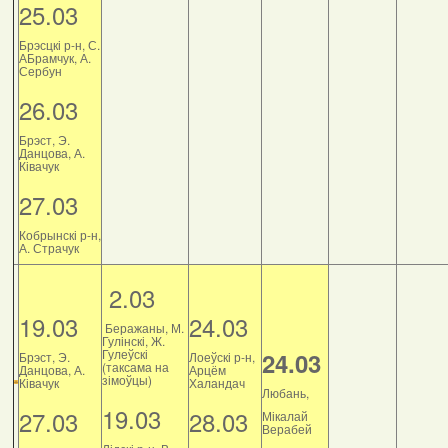
25.03
Брэсцкі р-н, С.
АБрамчук, А.
Сербун
26.03
Брэст, Э.
Данцова, А.
Ківачук
27.03
Кобрынскі р-н,
А. Страчук
2.03
19.03
24.03
Беражаны, М.
Гулінскі, Ж.
Гулеўскі
24.03
Брэст, Э.
Лоеўскі р-н,
(таксама на
Данцова, А.
Арцём
зімоўцы)
Ківачук
Халандач
Любань,
19.03
27.03
28.03
Мікалай
Верабей