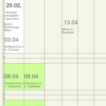
25.02.
заняццё
гнездавой
тэрыторыі,
13.04
Брэст,
Аляксандр
Мінск, А.
Мініч
Вінчэўскі
03.04
Кобрынскі р-н,
А. Страчук
08.04
08.04
Пружанскі р-н,
Свіслацкі р-н,
С. Абрамчук
С. Абрамчук