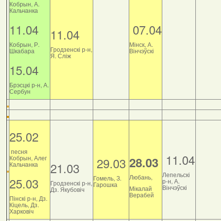
Кобрын, А.
Кальчанка
11.04
07.04
11.04
Кобрын, Р.
Мінск, А.
Гродзенскі р-н,
Шкабара
Вінчэўскі
Я. Сліж
15.04
Брэсцкі р-н, А.
Сербун
25.02
песня
11.04
Кобрын, Алег
28.03
29.03
21.03
Кальчанка
Лепельскі
Любань,
Гомель, З.
25.03
р-н, А.
Гродзенскі р-н,
Гарошка
Вінчэўскі
Мікалай
Дз. Якубовіч
Верабей
Пінскі р-н, Дз.
Кіцель, Дз.
Харковіч