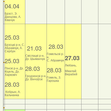
04.04
Брэст, Э.
Данцова, А.
Ківачук
25.03
28.03
Брэсцкі р-н, С.
21.03
АБрамчук, А.
Сербун
Гомельскі р-
Свіслацкі р-н,
27.03
н,
25.03
Дз. Шыманчук
С. Абрамчук
Любань,
28.03
28.03
Пінскі р-н, Дз.
Мікалай
Кіцель, Дз.
Верабей
Харковіч
Гродзенскі р-н,
Гомель, З.
Дз. Вінчэўскі
Гарошка
28.03
Кобрын, А.
Кальчанка