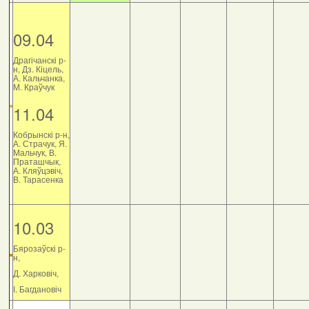
09.04
Драгічанскі р-
н, Дз. Кіцель,
А. Кальчанка,
М. Краўчук
11.04
Кобрынскі р-н,
А. Страчук, Я.
Мальчук, В.
Праташчык,
А. Кляўцэвіч,
В. Тарасенка
10.03
Бярозаўскі р-
н,
Д. Харковіч,
І. Багдановіч