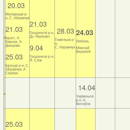
20.03
Маларыцкі р-
н, С. Абрамчук
21.03
21.03
28.03
24.03
Гродзенскі р-н,
Дз. Якубовіч
Брэст, А.
Гомельскі р-
Любань,
Ківачук, Э.
н,
9.04
Данцова.
С. Абрамчук
Мікалай
Верабей
25.03
Гродзенскі р-н,
Я. Сліж
Брэсцкі р-н, С.
АБрамчук, А.
Сербун
14.04
Чэрвеньскі
р-н, А.
Вінчэўскі
25.03