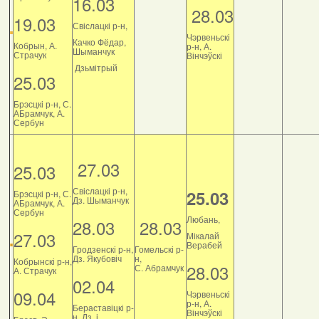
16.03
28.03
19.03
Свіслацкі р-н,
Чэрвеньскі
Качко Фёдар,
Кобрын, А.
р-н, А.
Шыманчук
Страчук
Вінчэўскі
Дзьмітрый
25.03
Брэсцкі р-н, С.
АБрамчук, А.
Сербун
27.03
25.03
Свіслацкі р-н,
25.03
Брэсцкі р-н, С.
Дз. Шыманчук
АБрамчук, А.
Сербун
Любань,
28.03
28.03
27.03
Мікалай
Верабей
Гродзенскі р-н,
Гомельскі р-
Дз. Якубовіч
н,
Кобрынскі р-н,
28.03
С. Абрамчук
А. Страчук
02.04
09.04
Чэрвеньскі
р-н, А.
Бераставіцкі р-
Вінчэўскі
н, Дз. і