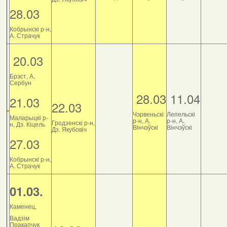
28.03
Кобрынскі р-н,
А. Страчук
20.03
Брэст, А.
Сербун
28.03
11.04
21.03
22.03
Чэрвеньскі
Лепельскі
Маларыцкі р-
р-н, А.
р-н, А.
Гродзенскі р-н,
н, Дз. Кіцель
Вінчэўскі
Вінчэўскі
Дз. Якубовіч
27.03
Кобрынскі р-н,
А. Страчук
01.03.
Каменец,
Вадзім
Пракапчук