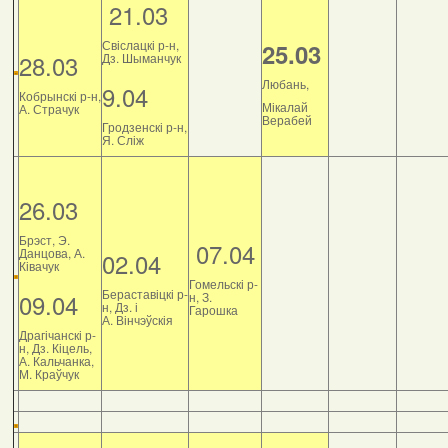
21.03
Свіслацкі р-н,
25.03
28.03
Дз. Шыманчук
Любань,
9.04
Кобрынскі р-н,
Мікалай
А. Страчук
Верабей
Гродзенскі р-н,
Я. Сліж
26.03
Брэст, Э.
07.04
Данцова, А.
02.04
Ківачук
Гомельскі р-
Бераставіцкі р-
09.04
н, З.
н, Дз. і
Гарошка
А. Вінчэўскія
Драгічанскі р-
н, Дз. Кіцель,
А. Кальчанка,
М. Краўчук