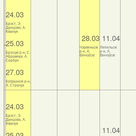
24.03
Брэст, Э.
Данцова, А.
Ківачук
28.03
11.04
25.03
Чэрвеньскі
Лепельскі
р-н, А.
р-н, А.
Брэсцкі р-н, С.
Вінчэўскі
Вінчэўскі
АБрамчук, А.
Сербун
27.03
Кобрынскі р-н,
А. Страчук
24.03
Брэст, Э.
Данцова, А.
Ківачук
11.04
25.03