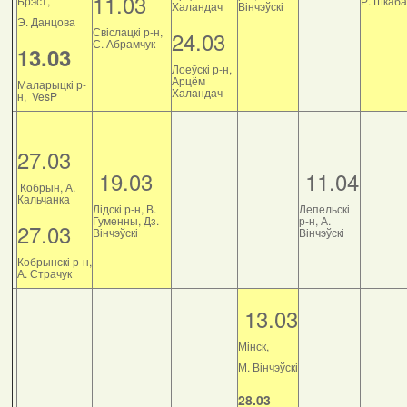
11.03
Брэст,
Р. Шкаб
Халандач
Вінчэўскі
Э. Данцова
Свіслацкі р-н,
24.03
С. Абрамчук
13.03
Лоеўскі р-н,
Арцём
Маларыцкі р-
Халандач
н, VesP
27.03
19.03
11.04
Кобрын, А.
Кальчанка
Лідскі р-н, В.
Лепельскі
Гуменны, Дз.
р-н, А.
27.03
Вінчэўскі
Вінчэўскі
Кобрынскі р-н,
А. Страчук
13.03
Мінск,
М. Вінчэўскі
28.03