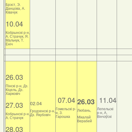
Брэст, Э.
Данцова, А.
Ківачук
10.04
Кобрынскі р-н,
А. Страчук, Я.
Мальчук, Т.
Еніч
26.03
Пінскі р-н, Дз.
Кіцель, Дз.
Харковіч
07.04
11.04
26.03
27.03
02.04
Гомельскі р-
Лепельскі
Любань,
Гродзенскі р-н,
н, З.
р-н, А.
Кобрынскі р-н,
Дз. Якубовіч
Гарошка
Вінчэўскі
Мікалай
А. Страчук
Верабей
28.03