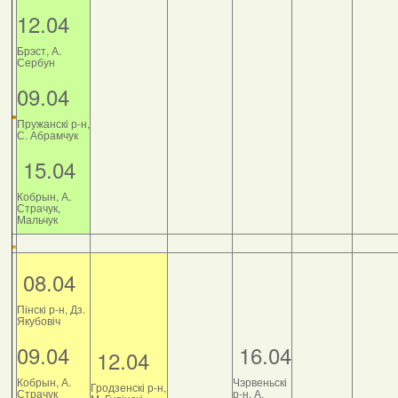
12.04
Брэст, А.
Сербун
09.04
Пружанскі р-н,
С. Абрамчук
15.04
Кобрын, А.
Страчук,
Мальчук
08.04
Пінскі р-н, Дз.
Якубовіч
09.04
16.04
12.04
Кобрын, А.
Чэрвеньскі
Гродзенскі р-н,
Страчук
р-н, А.