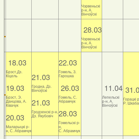
Чэрвеньскі
р-н, А.
Вінчэўскі
28.03
Чэрвеньскі
р-н, А.
Вінчэўскі
18.03
22.03
Брэст,Дз.
Гомель, З.
21.03
Кіцель
Гарошка
19.03
26.03
11.04
Гродна, Дз.
31.
Вінчэўскі
Брэст, Э.
Гомель, С.
Лепельскі
Горацкі р
21.03
Данцова, А.
Абрамчук
р-н, А.
Р. Шкаб
Ківачук
Вінчэўскі
28.03
Гродзенскі р-н,
20.03
Дз. Якубовіч
Гомельскі р-
Маларыцкі р-
н,
н, С. Абрамчук
С. Абрамчук