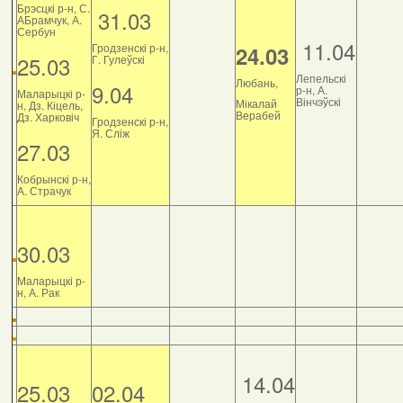
Брэсцкі р-н, С.
31.03
АБрамчук, А.
Сербун
11.04
Гродзенскі р-н,
24.03
25.03
Г. Гулеўскі
Лепельскі
Любань,
9.04
р-н, А.
Маларыцкі р-
Вінчэўскі
Мікалай
н, Дз. Кіцель,
Верабей
Дз. Харковіч
Гродзенскі р-н,
Я. Сліж
27.03
Кобрынскі р-н,
А. Страчук
30.03
Маларыцкі р-
н, А. Рак
14.04
25.03
02.04