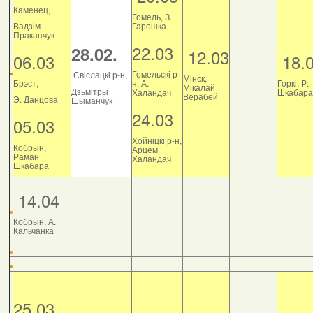
Каменец,
Гомель, З.
Вадзім
Гарошка
Пракапчук
22.03
28.02.
12.03
06.03
18.
Гомельскі р-
Свіслацкі р-н,
Мінск,
Брэст,
н, А.
Горкі, Р.
Мікалай
Дзьмітры
Халандач
Шкабара
Верабей
Э. Данцова
Шыманчук
24.03
05.03
Хойніцкі р-н,
Кобрын,
Арцём
Раман
Халандач
Шкабара
14.04
Кобрын, А.
Кальчанка
25.03