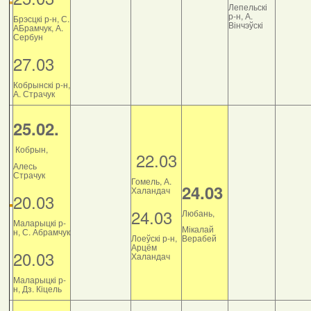
Лепельскі
р-н, А.
Брэсцкі р-н, С.
Вінчэўскі
АБрамчук, А.
Сербун
27.03
Кобрынскі р-н,
А. Страчук
25.02.
Кобрын,
22.03
Алесь
Страчук
Гомель, А.
24.03
Халандач
20.03
24.03
Любань,
Маларыцкі р-
Мікалай
н, С. Абрамчук
Лоеўскі р-н,
Верабей
Арцём
20.03
Халандач
Маларыцкі р-
н, Дз. Кіцель