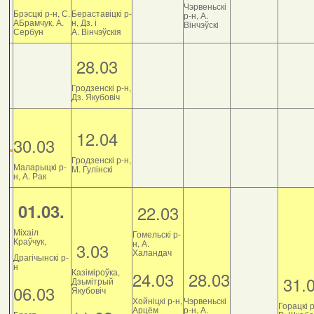
Чэрвеньскі
Брэсцкі р-н, С.
Бераставіцкі р-
р-н, А.
АБрамчук, А.
н, Дз. і
Вінчэўскі
Сербун
А. Вінчэўскія
28.03
Гродзенскі р-н,
Дз. Якубовіч
12.04
30.03
Гродзенскі р-н,
Маларыцкі р-
М. Гулінскі
н, А. Рак
01.03.
22.03
Міхаіл
Гомельскі р-
Краўчук,
н, А.
3.03
Халандач
Драгічынскі р-
н
Казіміроўка,
24.03
28.03
31.
Дзьмітрый
06.03
Якубовіч
Хойніцкі р-н,
Чэрвеньскі
Горацкі р
Арцём
р-н, А.