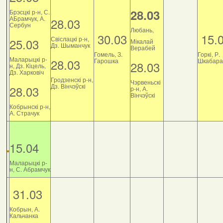
28.03
Брэсцкі р-н, С.
АБрамчук, А.
28.03
Сербун
Любань,
30.03
15.
Свіслацкі р-н,
25.03
Мікалай
Дз. Шыманчук
Верабей
Гомель, З.
Горкі, Р.
Маларыцкі р-
28.03
Гарошка
Шкабара
28.03
н, Дз. Кіцель,
Дз. Харковіч
Гродзенскі р-н,
Чэрвеньскі
Дз. Вінчэўскі
28.03
р-н, А.
Вінчэўскі
Кобрынскі р-н,
А. Страчук
15.04
Маларыцкі р-
н, С. Абрамчук
31.03
Кобрын, А.
Кальчанка