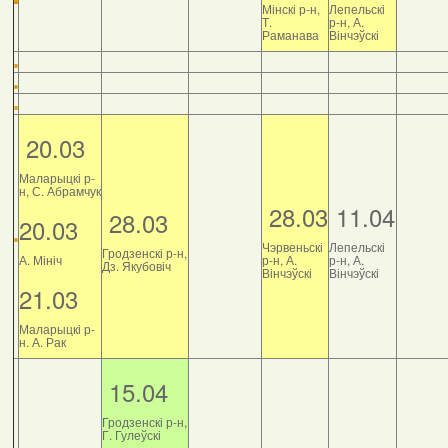
Мінскі р-н,
Лепельскі
Т.
р-н, А.
Раманава
Вінчэўскі
20.03
Маларыцкі р-
н, С. Абрамчук
28.03
11.04
28.03
20.03
Чэрвеньскі
Лепельскі
Гродзенскі р-н,
А. Мініч
р-н, А.
р-н, А.
Дз. Якубовіч
Вінчэўскі
Вінчэўскі
21.03
Маларыцкі р-
н. А. Рак
15.04
Гродзенскі р-н,
Г. Гулеўскі