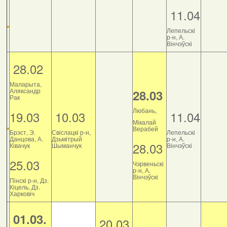
11.04
Лепельскі
р-н, А.
Вінчэўскі
28.02
Маларыта,
Аляксандр
28.03
Рак
Любань,
19.03
10.03
11.04
Мікалай
Верабей
Брэст, Э.
Свіслацкі р-н,
Лепельскі
Данцова, А.
Дзьмітрый
р-н, А.
28.03
Ківачук
Шыманчук
Вінчэўскі
25.03
Чэрвеньскі
р-н, А.
Вінчэўскі
Пінскі р-н, Дз.
Кіцель, Дз.
Харковіч
01.03.
20.03