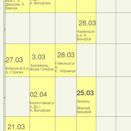
Брэст, Э.
А. Вінчэўскія
Данцова, А.
Ківачук
28.03
Чэрвеньскі
р-н, А.
Вінчэўскі
28.03
3.03
27.03
Гомельскі р-
Беражаны,
н,
Кобрынскі р-н,
Жорж Гулеўскі
С. Абрамчук
А. Страчук
25.03
02.04
Любань,
Бераставіцкі р-
н, Дз. і
Мікалай
А. Вінчэўскія
Верабей
21.03