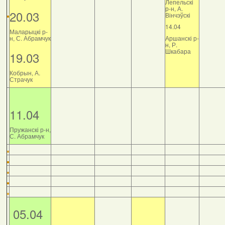
Лепельскі
р-н, А.
20.03
Вінчэўскі
14.04
Маларыцкі р-
н, С. Абрамчук
Аршанскі р-
н, Р.
Шкабара
19.03
Кобрын, А.
Страчук
11.04
Пружанскі р-н,
С. Абрамчук
05.04