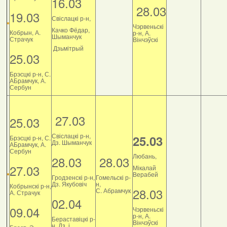
16.03
28.03
19.03
Свіслацкі р-н,
Чэрвеньскі
Качко Фёдар,
Кобрын, А.
р-н, А.
Шыманчук
Страчук
Вінчэўскі
Дзьмітрый
25.03
Брэсцкі р-н, С.
АБрамчук, А.
Сербун
27.03
25.03
Свіслацкі р-н,
25.03
Брэсцкі р-н, С.
Дз. Шыманчук
АБрамчук, А.
Сербун
Любань,
28.03
28.03
27.03
Мікалай
Верабей
Гродзенскі р-н,
Гомельскі р-
Дз. Якубовіч
н,
Кобрынскі р-н,
28.03
С. Абрамчук
А. Страчук
02.04
09.04
Чэрвеньскі
р-н, А.
Бераставіцкі р-
Вінчэўскі
н, Дз. і