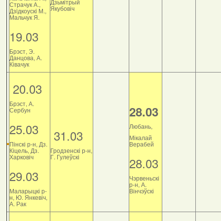
Дзьмітрый
Страчук А.,
Якубовіч
Дзiдкоускi М.,
Мальчук Я.
19.03
Брэст, Э.
Данцова, А.
Ківачук
20.03
Брэст, А.
28.03
Сербун
25.03
Любань,
31.03
Мікалай
Пінскі р-н, Дз.
Верабей
Кіцель, Дз.
Гродзенскі р-н,
Харковіч
Г. Гулеўскі
28.03
29.03
Чэрвеньскі
р-н, А.
Маларыцкі р-
Вінчэўскі
н, Ю. Янкевіч,
А. Рак