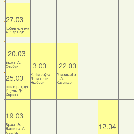
27.03
Кобрынскі р-н,
А. Страчук
20.03
Брэст, А.
3.03
22.03
Сербун
Казіміроўка,
Гомельскі р-
25.03
Дзьмітрый
н, А.
Якубовіч
Халандач
Пінскі р-н, Дз.
Кіцель, Дз.
Харковіч
19.03
12.04
Брэст, Э.
Данцова, А.
Ківачук