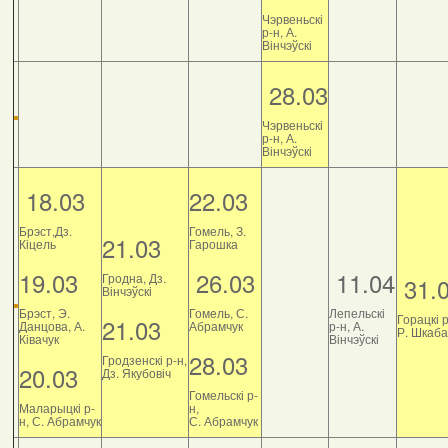
Чэрвеньскі
р-н, А.
Вінчэўскі
28.03
Чэрвеньскі
р-н, А.
Вінчэўскі
18.03
22.03
Брэст,Дз.
Гомель, З.
21.03
Кіцель
Гарошка
19.03
26.03
11.04
Гродна, Дз.
31.
Вінчэўскі
Брэст, Э.
Гомель, С.
Лепельскі
Горацкі р
21.03
Данцова, А.
Абрамчук
р-н, А.
Р. Шкаб
Ківачук
Вінчэўскі
28.03
Гродзенскі р-н,
20.03
Дз. Якубовіч
Гомельскі р-
Маларыцкі р-
н,
н, С. Абрамчук
С. Абрамчук