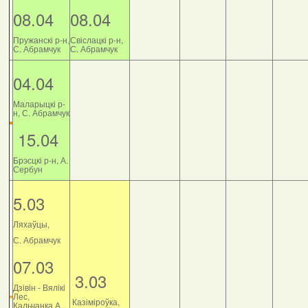
08.04
08.04
Пружанскі р-н,
Свіслацкі р-н,
С. Абрамчук
С. Абрамчук
04.04
Маларыцкі р-
н, С. Абрамчук
15.04
Брэсцкі р-н, А.
Сербун
5.03
Ляхаўцы,
С. Абрамчук
07.03
3.03
Дзiвiн - Вялiкi
Лес,
Казіміроўка,
Кальчанка А.,