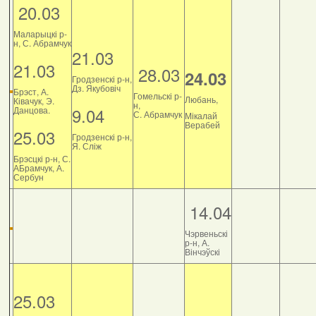
20.03
Маларыцкі р-
н, С. Абрамчук
21.03
21.03
28.03
24.03
Гродзенскі р-н,
Дз. Якубовіч
Брэст, А.
Гомельскі р-
Любань,
Ківачук, Э.
н,
9.04
Данцова.
С. Абрамчук
Мікалай
Верабей
25.03
Гродзенскі р-н,
Я. Сліж
Брэсцкі р-н, С.
АБрамчук, А.
Сербун
14.04
Чэрвеньскі
р-н, А.
Вінчэўскі
25.03