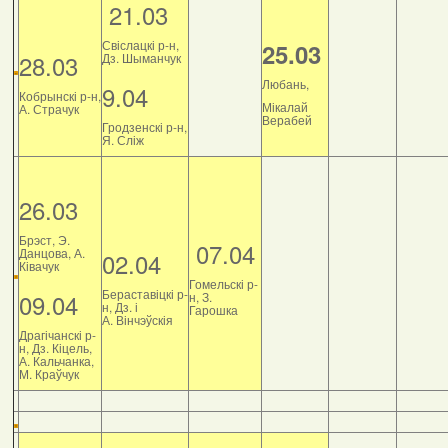
21.03
Свіслацкі р-н,
25.03
28.03
Дз. Шыманчук
Любань,
9.04
Кобрынскі р-н,
Мікалай
А. Страчук
Верабей
Гродзенскі р-н,
Я. Сліж
26.03
Брэст, Э.
07.04
Данцова, А.
02.04
Ківачук
Гомельскі р-
Бераставіцкі р-
09.04
н, З.
н, Дз. і
Гарошка
А. Вінчэўскія
Драгічанскі р-
н, Дз. Кіцель,
А. Кальчанка,
М. Краўчук