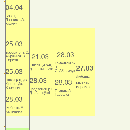
04.04
Брэст, Э.
Данцова, А.
Ківачук
25.03
28.03
Брэсцкі р-н, С.
21.03
АБрамчук, А.
Сербун
Гомельскі р-
Свіслацкі р-н,
27.03
н,
25.03
Дз. Шыманчук
С. Абрамчук
Любань,
28.03
28.03
Пінскі р-н, Дз.
Мікалай
Кіцель, Дз.
Верабей
Харковіч
Гродзенскі р-н,
Гомель, З.
Дз. Вінчэўскі
Гарошка
28.03
Кобрын, А.
Кальчанка