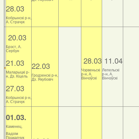
28.03
Кобрынскі р-н,
А. Страчук
20.03
Брэст, А.
Сербун
28.03
11.04
21.03
22.03
Чэрвеньскі
Лепельскі
Маларыцкі р-
р-н, А.
р-н, А.
Гродзенскі р-н,
н, Дз. Кіцель
Вінчэўскі
Вінчэўскі
Дз. Якубовіч
27.03
Кобрынскі р-н,
А. Страчук
01.03.
Каменец,
Вадзім
Пракапчук