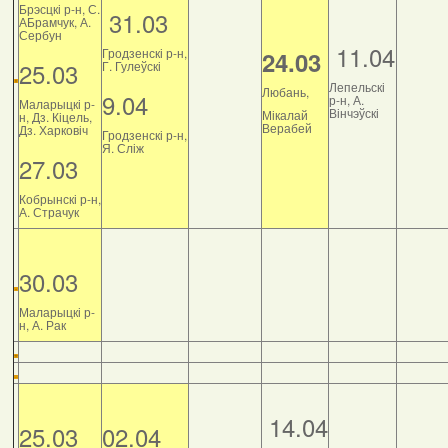
Брэсцкі р-н, С.
31.03
АБрамчук, А.
Сербун
11.04
Гродзенскі р-н,
24.03
25.03
Г. Гулеўскі
Лепельскі
Любань,
9.04
р-н, А.
Маларыцкі р-
Вінчэўскі
Мікалай
н, Дз. Кіцель,
Верабей
Дз. Харковіч
Гродзенскі р-н,
Я. Сліж
27.03
Кобрынскі р-н,
А. Страчук
30.03
Маларыцкі р-
н, А. Рак
14.04
25.03
02.04