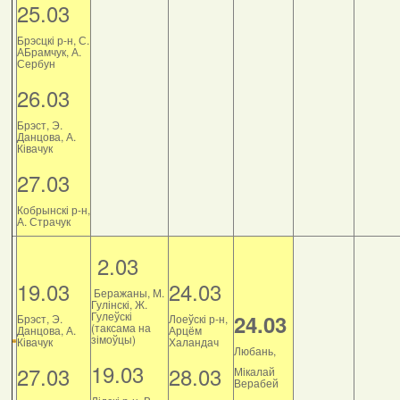
25.03
Брэсцкі р-н, С.
АБрамчук, А.
Сербун
26.03
Брэст, Э.
Данцова, А.
Ківачук
27.03
Кобрынскі р-н,
А. Страчук
2.03
19.03
24.03
Беражаны, М.
Гулінскі, Ж.
Гулеўскі
24.03
Брэст, Э.
Лоеўскі р-н,
(таксама на
Данцова, А.
Арцём
зімоўцы)
Ківачук
Халандач
Любань,
19.03
27.03
28.03
Мікалай
Верабей