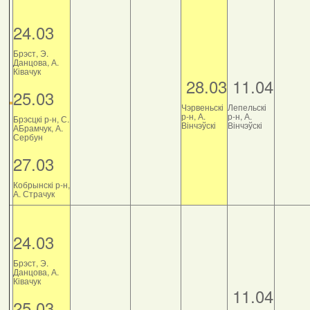
24.03
Брэст, Э.
Данцова, А.
Ківачук
28.03
11.04
25.03
Чэрвеньскі
Лепельскі
р-н, А.
р-н, А.
Брэсцкі р-н, С.
Вінчэўскі
Вінчэўскі
АБрамчук, А.
Сербун
27.03
Кобрынскі р-н,
А. Страчук
24.03
Брэст, Э.
Данцова, А.
Ківачук
11.04
25.03