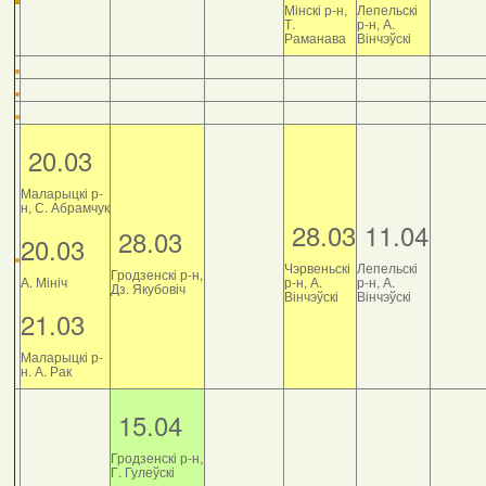
Мінскі р-н,
Лепельскі
Т.
р-н, А.
Раманава
Вінчэўскі
20.03
Маларыцкі р-
н, С. Абрамчук
28.03
11.04
28.03
20.03
Чэрвеньскі
Лепельскі
Гродзенскі р-н,
А. Мініч
р-н, А.
р-н, А.
Дз. Якубовіч
Вінчэўскі
Вінчэўскі
21.03
Маларыцкі р-
н. А. Рак
15.04
Гродзенскі р-н,
Г. Гулеўскі