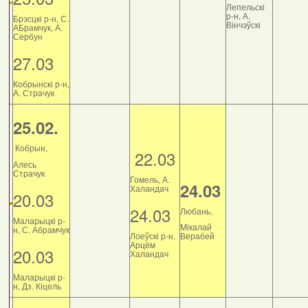
Лепельскі
р-н, А.
Брэсцкі р-н, С.
Вінчэўскі
АБрамчук, А.
Сербун
27.03
Кобрынскі р-н,
А. Страчук
25.02.
Кобрын,
22.03
Алесь
Страчук
Гомель, А.
24.03
Халандач
20.03
24.03
Любань,
Маларыцкі р-
Мікалай
н, С. Абрамчук
Лоеўскі р-н,
Верабей
Арцём
20.03
Халандач
Маларыцкі р-
н, Дз. Кіцель