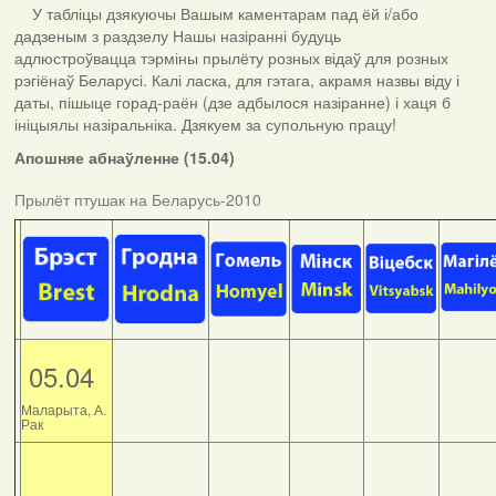
У табліцы дзякуючы Вашым каментарам пад ёй і/або
дадзеным з раздзелу Нашы назіранні будуць
адлюстроўвацца тэрміны прылёту розных відаў для розных
рэгіёнаў Беларусі. Калі ласка, для гэтага, акрамя назвы віду і
даты, пішыце горад-раён (дзе адбылося назіранне) і хаця б
ініцыялы назіральніка. Дзякуем за супольную працу!
Апошняе абнаўленне (15.04)
Прылёт птушак на Беларусь-2010
05.04
Маларыта, А.
Рак