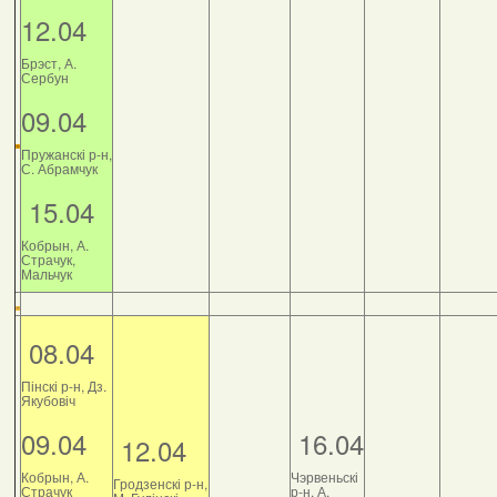
12.04
Брэст, А.
Сербун
09.04
Пружанскі р-н,
С. Абрамчук
15.04
Кобрын, А.
Страчук,
Мальчук
08.04
Пінскі р-н, Дз.
Якубовіч
09.04
16.04
12.04
Кобрын, А.
Чэрвеньскі
Гродзенскі р-н,
Страчук
р-н, А.