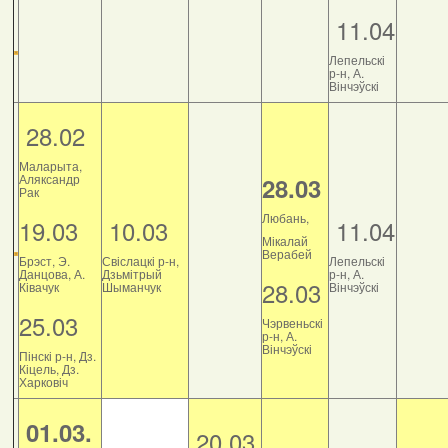
11.04
Лепельскі
р-н, А.
Вінчэўскі
28.02
Маларыта,
Аляксандр
28.03
Рак
Любань,
19.03
10.03
11.04
Мікалай
Верабей
Брэст, Э.
Свіслацкі р-н,
Лепельскі
Данцова, А.
Дзьмітрый
р-н, А.
28.03
Ківачук
Шыманчук
Вінчэўскі
25.03
Чэрвеньскі
р-н, А.
Вінчэўскі
Пінскі р-н, Дз.
Кіцель, Дз.
Харковіч
01.03.
20.03