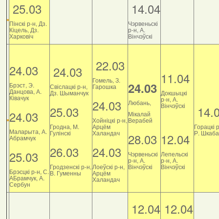
25.03
14.04
Пінскі р-н, Дз.
Чэрвеньскі
Кіцель, Дз.
р-н, А.
Харковіч
Вінчэўскі
22.03
24.03
24.03
11.04
Гомель, З.
24.03
Брэст, Э.
Свіслацкі р-н,
Гарошка
Данцова, А.
Дз. Шыманчук
Докшыцкі
Ківачук
р-н, А.
24.03
Любань,
Вінчэўскі
25.03
14.
24.03
Мікалай
Хойніцкі р-н,
Верабей
Гродна, М.
Арцём
Горацкі р
Маларыта, А.
Гулінскі
Халандач
Р. Шкаб
28.03
12.04
Абрамчук
26.03
24.03
25.03
Чэрвеньскі
Лепельскі
р-н, А.
р-н, А.
Гродзенскі р-н,
Лоеўскі р-н,
Вінчэўскі
Вінчэўскі
Брэсцкі р-н, С.
В. Гуменны
Арцём
АБрамчук, А.
Халандач
Сербун
12.04
12.04