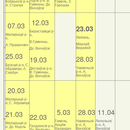
Лідскі р-н, В.
Кобрынскі р-н,
Гомель, З.
Гуменны, Дз.
А. Страчук
Гарошка
Вінчэўскі
12.03
07.03
23.03
Бераставіцкі р-
Маларыцкі р-
н,
Любань,
н,
В.Гуменны,
Мікалай
А. Пракаповіч
Верабей
Дз. Вінчэўскі
25.03
28.03
19.03
Брэсцкі р-н, С.
Чэрвеньскі
Дятлаўскі р-н,
АБрамчук, А.
р-н, А.
В. Гуменны,
Сербун
Вінчэўскі
Дз. Вінчэўскі
20.03
Маларыцкі р-
н, С. Абрамчук
5.03
28.03
11.04
21.03
22.03
Гомель,
Чэрвеньскі
Лепельскі
Маларыцкі р-
Арцём
р-н, А.
р-н, А.
Гродзенскі р-н,
н, Дз. Кіцель
Халандач
Вінчэўскі
Вінчэўскі
Дз. Якубовіч