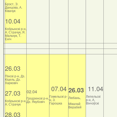
Брэст, Э.
Данцова, А.
Ківачук
10.04
Кобрынскі р-н,
А. Страчук, Я.
Мальчук, Т.
Еніч
26.03
Пінскі р-н, Дз.
Кіцель, Дз.
Харковіч
07.04
11.04
26.03
27.03
02.04
Гомельскі р-
Лепельскі
Любань,
Гродзенскі р-н,
н, З.
р-н, А.
Кобрынскі р-н,
Дз. Якубовіч
Гарошка
Вінчэўскі
Мікалай
А. Страчук
Верабей
28.03