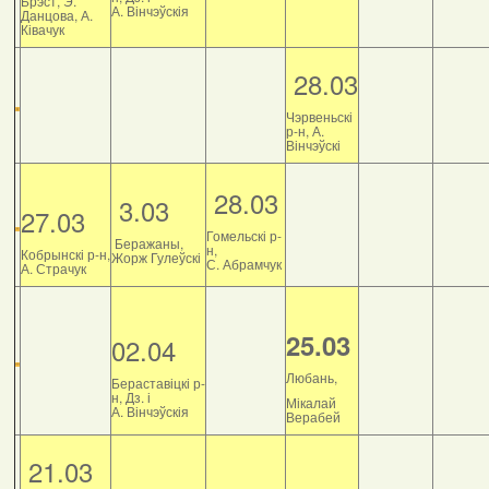
Брэст, Э.
А. Вінчэўскія
Данцова, А.
Ківачук
28.03
Чэрвеньскі
р-н, А.
Вінчэўскі
28.03
3.03
27.03
Гомельскі р-
Беражаны,
н,
Кобрынскі р-н,
Жорж Гулеўскі
С. Абрамчук
А. Страчук
25.03
02.04
Любань,
Бераставіцкі р-
н, Дз. і
Мікалай
А. Вінчэўскія
Верабей
21.03