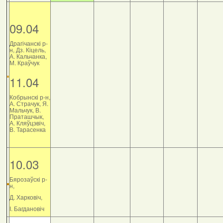
09.04
Драгічанскі р-
н, Дз. Кіцель,
А. Кальчанка,
М. Краўчук
11.04
Кобрынскі р-н,
А. Страчук, Я.
Мальчук, В.
Праташчык,
А. Кляўцэвіч,
В. Тарасенка
10.03
Бярозаўскі р-
н,
Д. Харковіч,
І. Багдановіч