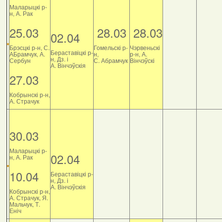
Маларыцкі р-
н, А. Рак
25.03
28.03
28.03
02.04
Брэсцкі р-н, С.
Гомельскі р-
Чэрвеньскі
Бераставіцкі р-
АБрамчук, А.
н,
р-н, А.
н, Дз. і
Сербун
С. Абрамчук
Вінчэўскі
А. Вінчэўскія
27.03
Кобрынскі р-н,
А. Страчук
30.03
Маларыцкі р-
02.04
н, А. Рак
10.04
Бераставіцкі р-
н, Дз. і
А. Вінчэўскія
Кобрынскі р-н,
А. Страчук, Я.
Мальчук, Т.
Еніч