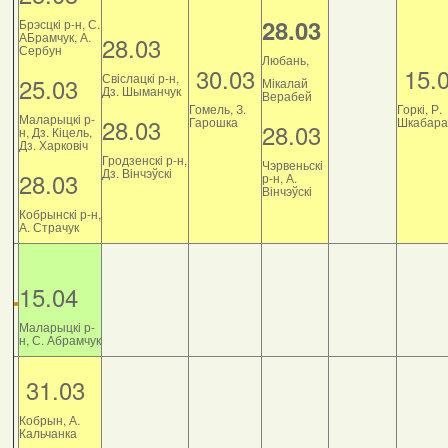
28.03
Брэсцкі р-н, С.
АБрамчук, А.
28.03
Сербун
Любань,
30.03
15.
Свіслацкі р-н,
25.03
Мікалай
Дз. Шыманчук
Верабей
Гомель, З.
Горкі, Р.
Маларыцкі р-
28.03
Гарошка
Шкабара
28.03
н, Дз. Кіцель,
Дз. Харковіч
Гродзенскі р-н,
Чэрвеньскі
Дз. Вінчэўскі
28.03
р-н, А.
Вінчэўскі
Кобрынскі р-н,
А. Страчук
15.04
Маларыцкі р-
н, С. Абрамчук
31.03
Кобрын, А.
Кальчанка