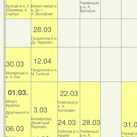
Чэрвеньскі
Брэсцкі р-н, С.
Бераставіцкі р-
р-н, А.
АБрамчук, А.
н, Дз. і
Вінчэўскі
Сербун
А. Вінчэўскія
28.03
Гродзенскі р-н,
Дз. Якубовіч
12.04
30.03
Гродзенскі р-н,
Маларыцкі р-
М. Гулінскі
н, А. Рак
01.03.
22.03
Міхаіл
Гомельскі р-
Краўчук,
н, А.
3.03
Халандач
Драгічынскі р-
н
Казіміроўка,
24.03
28.03
31.
Дзьмітрый
06.03
Якубовіч
Хойніцкі р-н,
Чэрвеньскі
Горацкі р
Арцём
р-н, А.