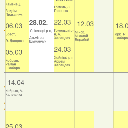
Каменец,
Гомель, З.
Вадзім
Гарошка
Пракапчук
22.03
28.02.
12.03
06.03
18.
Гомельскі р-
Свіслацкі р-н,
Мінск,
Брэст,
н, А.
Горкі, Р.
Мікалай
Дзьмітры
Халандач
Шкабара
Верабей
Э. Данцова
Шыманчук
24.03
05.03
Хойніцкі р-н,
Кобрын,
Арцём
Раман
Халандач
Шкабара
14.04
Кобрын, А.
Кальчанка
25.03