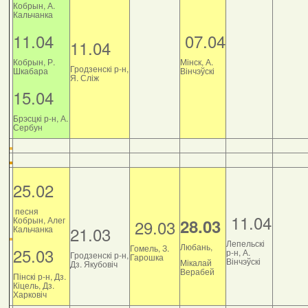
Кобрын, А.
Кальчанка
11.04
07.04
11.04
Кобрын, Р.
Мінск, А.
Гродзенскі р-н,
Шкабара
Вінчэўскі
Я. Сліж
15.04
Брэсцкі р-н, А.
Сербун
25.02
песня
11.04
Кобрын, Алег
28.03
29.03
21.03
Кальчанка
Лепельскі
Любань,
Гомель, З.
25.03
р-н, А.
Гродзенскі р-н,
Гарошка
Вінчэўскі
Мікалай
Дз. Якубовіч
Верабей
Пінскі р-н, Дз.
Кіцель, Дз.
Харковіч