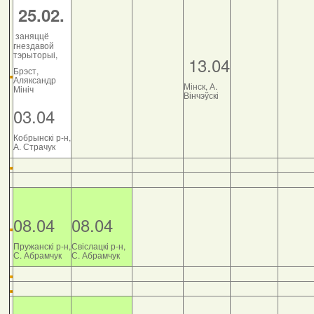
25.02.
заняццё
гнездавой
тэрыторыі,
13.04
Брэст,
Аляксандр
Мінск, А.
Мініч
Вінчэўскі
03.04
Кобрынскі р-н,
А. Страчук
08.04
08.04
Пружанскі р-н,
Свіслацкі р-н,
С. Абрамчук
С. Абрамчук