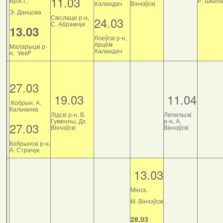
11.03
Брэст,
Р. Шкаб
Халандач
Вінчэўскі
Э. Данцова
Свіслацкі р-н,
24.03
С. Абрамчук
13.03
Лоеўскі р-н,
Арцём
Маларыцкі р-
Халандач
н, VesP
27.03
19.03
11.04
Кобрын, А.
Кальчанка
Лідскі р-н, В.
Лепельскі
Гуменны, Дз.
р-н, А.
27.03
Вінчэўскі
Вінчэўскі
Кобрынскі р-н,
А. Страчук
13.03
Мінск,
М. Вінчэўскі
28.03